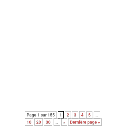
Avec sa nouvelle comédie, portée
par le génial Mads Mikkelsen, le
réalisateur danois Anders Thomas
Jensen signe une réjouissante
farce noire et cruelle. Un film qui,
contre toute attente, célèbre la
bienveillance et la singularité des
êtres …
Page 1 sur 155
1
2
3
4
5
…
10
20
30
…
»
Dernière page »