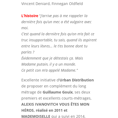
Vincent Deniard, Finnegan Oldfield
L’histoire
“
J’arrive pas à me rappeler la
dernière fois qu’un mec a été vulgaire avec
moi.
C’est quand la dernière fois qu’on m’a fait ce
truc insupportable, tu sais, quand ils aspirent
entre leurs lèvres… le t’es bonne dont tu
parles ?
Évidemment que je détestais ça. Mais
Madame putain, il y a un monde.
Ce petit con m’a appelé Madame.”
Excellente initiative d’
Urban Distribution
de proposer en complément du long
métrage de
Guillaume Gouix
, ses deux
premiers et excellents courts-métrages,
ALEXIS IVANOVITCH VOUS ÊTES MON
HÉROS, réalisé en 2011 et
MADEMOISELLE
qui a suivi en 2014.