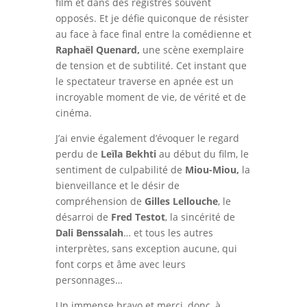
film et dans des registres souvent
opposés. Et je défie quiconque de résister
au face à face final entre la comédienne et
Raphaël Quenard,
une scène exemplaire
de tension et de subtilité. Cet instant que
le spectateur traverse en apnée est un
incroyable moment de vie, de vérité et de
cinéma.
J’ai envie également d’évoquer le regard
perdu de
Leïla Bekhti
au début du film, le
sentiment de culpabilité de
Miou-Miou,
la
bienveillance et le désir de
compréhension de
Gilles Lellouche
, le
désarroi de
Fred Testot
, la sincérité de
Dali Benssalah
… et tous les autres
interprètes, sans exception aucune, qui
font corps et âme avec leurs
personnages…
Un immense bravo et merci, donc, à