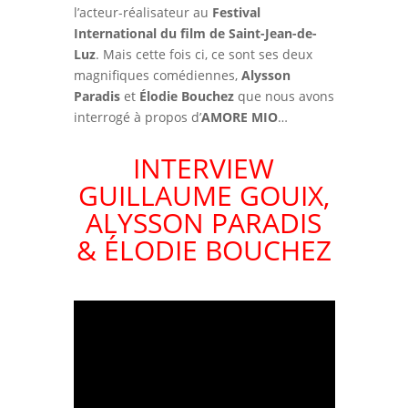
l’acteur-réalisateur au
Festival
International du film de Saint-Jean-de-
Luz
. Mais cette fois ci, ce sont ses deux
magnifiques comédiennes,
Alysson
Paradis
et
Élodie Bouchez
que nous avons
interrogé à propos d’
AMORE MIO
…
INTERVIEW
GUILLAUME GOUIX,
ALYSSON PARADIS
& ÉLODIE BOUCHEZ