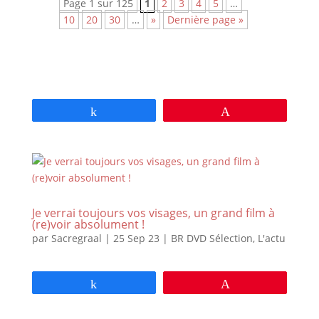
Page 1 sur 125
1
2
3
4
5
…
10
20
30
…
»
Dernière page »
Partagez
Épingle
Je verrai toujours vos visages, un grand film à
(re)voir absolument !
par
Sacregraal
|
25 Sep 23
|
BR DVD Sélection
,
L'actu
Partagez
Épingle