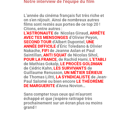
Notre interview de l’équipe du film
L’année du cinéma français fut très riche et
on s’en réjouit. Ainsi de nombreux autres
films sont restés aux portes de ce top 20 !
Citons, entre autres :
L’ASTRONAUTE
de Nicolas Giraud,
ARRÊTE
AVEC TES MENSONGES
d’Olivier Peyon,
SECOND TOUR
d’Albert Dupontel,
UNE
ANNÉE DIFFICILE
d’Éric Toledano & Olivier
Nakache,
FIFI
de Jeanne Aslan et Paul
Saintillan,
ANTI SQUAT
de Nicolas Sihol,
POUR LA FRANCE
, de Rachid Hami,
L’ETABLI
de Mathias Gokalp,
LE PROCÈS GOLDMAN
de Cédric Kahn,
LES SURVIVANTS
de
Guillaume Renusson,
UN MÉTIER SÉRIEUX
de Thomas Liltti,
LA SYNDICALISTE
de Jean-
Paul Salomé ou bien encore
LE THÉORÈME
DE MARGUERITE
d’Anna Novion…
Sans compter tous ceux qui m’auront
échappé et que j’espère rattrapé très
prochainement sur un écran plus ou moins
grand !