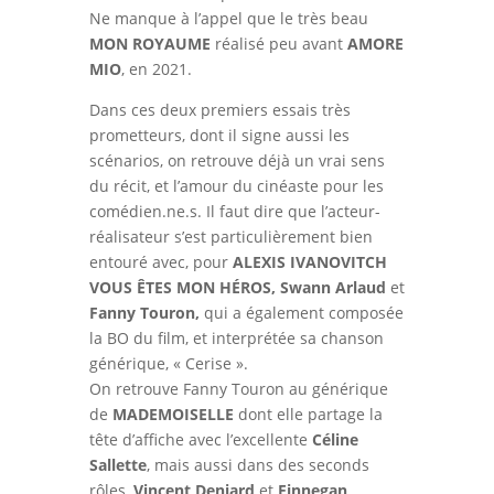
Ne manque à l’appel que le très beau
MON ROYAUME
réalisé peu avant
AMORE
MIO
, en 2021.
Dans ces deux premiers essais très
prometteurs, dont il signe aussi les
scénarios, on retrouve déjà un vrai sens
du récit, et l’amour du cinéaste pour les
comédien.ne.s. Il faut dire que l’acteur-
réalisateur s’est particulièrement bien
entouré avec, pour
ALEXIS IVANOVITCH
VOUS ÊTES MON HÉROS,
Swann Arlaud
et
Fanny Touron,
qui a également composée
la BO du film, et interprétée sa chanson
générique, « Cerise ».
On retrouve Fanny Touron au générique
de
MADEMOISELLE
dont elle partage la
tête d’affiche avec l’excellente
Céline
Sallette
, mais aussi dans des seconds
rôles,
Vincent Deniard
et
Finnegan