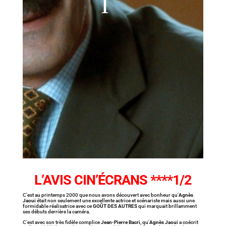
L’AVIS CIN’ÉCRANS ****1/2
C’est au printemps 2000 que nous avons découvert avec bonheur qu’
Agnès
Jaoui
était non seulement une excellente actrice et scénariste mais aussi une
formidable réalisatrice avec ce
GOÛT DES AUTRES
qui marquait brillamment
ses débuts derrière la caméra.
C’est avec son très fidèle complice
Jean-Pierre Bacri,
qu’
Agnès Jaoui
a coécrit