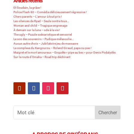
Articles récents
Et Soudain, la grâce !
Police Flash 80 – Comédie délicieusement régressive !
Chers parents – L’amour à tout prix !
Les silences de Ryad – Seule contre tous…
Woman and child – Tragique engrenage
À demain sur la lune – ode à la vie !
The ugly – Puzzle scénaristique et sensoriel
Le son des souvenirs – Pudique mélancolie…
Aucun autre choix – Jubilatoire jeu de massacre
Le complexe du Kangourou – Roland Giraud, papa ou pas !
Maigret et le mort amoureux – Enquête « pipe au bec » pour Denis Podalydès
Sur la route d’Omaha – Road trip déchirant