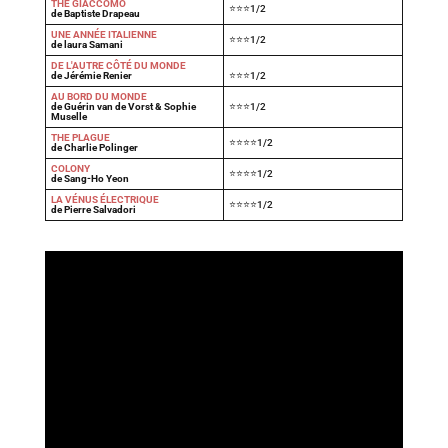
THE GIACCOMO
⭐⭐⭐1/2
de Baptiste Drapeau
UNE ANNÉE ITALIENNE
⭐⭐⭐1/2
de laura Samani
DE L'AUTRE CÔTÉ DU MONDE
de Jérémie Renier
⭐⭐⭐1/2
AU BORD DU MONDE
de Guérin van de Vorst & Sophie
⭐⭐⭐1/2
Muselle
THE PLAGUE
⭐⭐⭐⭐1/2
de Charlie Polinger
COLONY
⭐⭐⭐⭐1/2
de Sang-Ho Yeon
LA VÉNUS ÉLECTRIQUE
⭐⭐⭐⭐1/2
de Pierre Salvadori