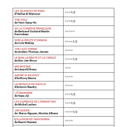
LES SILENCES DE RYAD
⭐⭐⭐1/2
d'Haifaa Al Mansour
THE UGLY
⭐⭐⭐1/2
de Yeon Sang-Ho
DE LA COMÉDIE FRANÇAISE
de Bertrand Usclat et Martin
⭐⭐⭐⭐⭐
Darondeau
SUR LA ROUTE D'OMAHA
⭐⭐⭐⭐1/2
de Cole Webley
T
HE LAST VIKING
⭐⭐⭐⭐
de Anders Thomas Jensen
LE BON, LA BRUTE ET LE CINGLÉ
⭐⭐⭐⭐1/2
de Kim Jee-Woon
MICROSTAR
⭐⭐⭐
de Léopold Kraus
ANDRÉ IS AN IDIOT
⭐⭐⭐⭐
d'Anthony Benna
LA BATAILLE DE GAULLE
⭐⭐⭐⭐
d'Antonin Baudry
L'ÉTRANGÈRE
⭐⭐⭐1/2
de Gaya Jiji
LES CAPRICES DE L'ENFANT ROI
⭐⭐⭐1/2
de Michel Leclerc
JIM QUEEN
⭐⭐⭐⭐1/2
de Marco Nguyen, Nicolas Athane
L
'ILLUSION DE YAKUSHIMA
⭐⭐⭐⭐
de Naomi Kawase