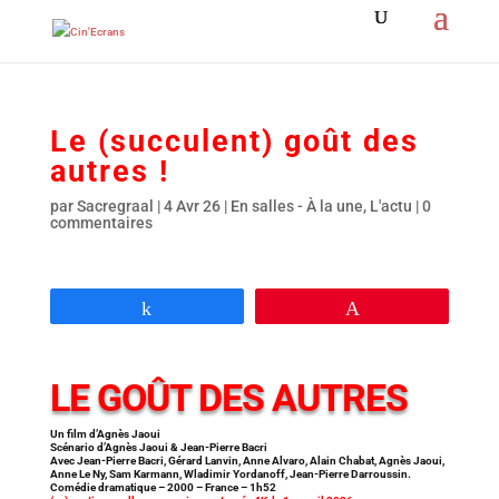
Le (succulent) goût des
autres !
par
Sacregraal
|
4 Avr 26
|
En salles - À la une
,
L'actu
|
0
commentaires
Partagez
Épingle
LE GOÛT DES AUTRES
Un film d’Agnès Jaoui
Scénario d’Agnès Jaoui & Jean-Pierre Bacri
Avec Jean-Pierre Bacri, Gérard Lanvin, Anne Alvaro, Alain Chabat, Agnès Jaoui,
Anne Le Ny, Sam Karmann, Wladimir Yordanoff, Jean-Pierre Darroussin.
Comédie dramatique – 2000 – France – 1h52