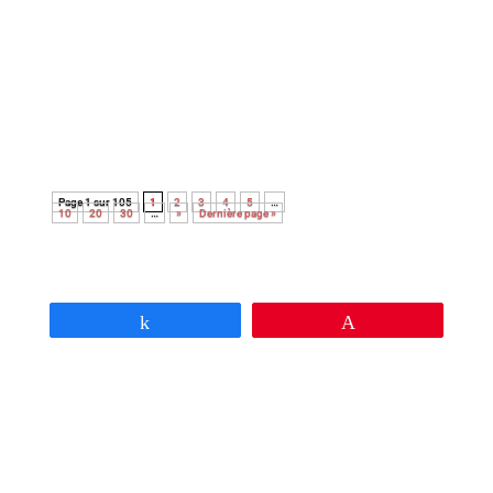
Ce film signé par le réalisateur de Colony & Le
dernier train pour Busan surprend ! Contrairement
à son habitude , le cinéaste nous livre une œuvre
intimiste et introspective sur un récit sombre,
ancré dans l’histoire de la Corée du sud.
Page 1 sur 105
1
2
3
4
5
…
10
20
30
…
»
Dernière page »
Partagez
Épingle