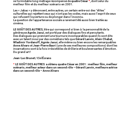
ce formidable long-métrage récompensé de
quatre César
*
,
dont celui du
meilleur film et du meilleur scénario en 2001.
Les « Jabac » y dénoncent, entre autres, un certain entre-soi des “élites”
culturelles qui rejettent ceux qui n’ont pas les codes, mais aussi l’esprit de ceux
qui refusent l’ouverture ou de plonger dans l’inconnu.
La question de l’appartenance sociale a rarement été aussi bien traitée au
cinéma.
LE GOÛT DES AUTRES
, titre qui correspond si bien à la personnalité de la
généreuse
Agnès Jaoui
, est porté par des dialogues fins et percutants.
Des dialogues qui prennent une tournure incomparables quand ils sont dits
avec un talent inouï par des comédiens tels que
Gérard Lanvin
,
Alain Chabat,
Wladimir Yordanoff, Agnès Jaoui
, elle-même ou bien encore les remarquables
Anne Alvaro
et
Jean-Pierre Bacri (
une de ses meilleures compositions) dont les
incarnations sont à la fois irrésistibles de drôlerie et bouleversantes d’émotion.
Du grand art !
Jean-Luc Brunet / Cin’Écrans
*
LE GOÛT DES AUTRES a obtenu quatre César en 2001 : meilleur film, meilleur
scénario, meilleur acteur dans un second rôle – Gérard Lanvin, meilleure actrice
dans un second rôle – Anne Alvaro
Divine surprise que la découverte de ce film de
Ryūsuke Hamaguchi porté par le talent de
Virginie Efira et Tai Okamoto. Une œuvre
lumineuse et douce comme une caresse dont le