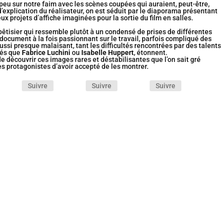
n peu sur notre faim avec les scènes coupées qui auraient, peut-être,
’explication du réalisateur, on est séduit par le diaporama présentant
ux projets d’affiche imaginées pour la sortie du film en salles.
 bêtisier qui ressemble plutôt à un condensé de prises de différentes
ocument à la fois passionnant sur le travail, parfois compliqué des
ussi presque malaisant, tant les difficultés rencontrées par des talents
nés que
Fabrice Luchini
ou
Isabelle Huppert
, étonnent.
de découvrir ces images rares et déstabilisantes que l’on sait gré
s protagonistes d’avoir accepté de les montrer.
Suivre
Suivre
Suivre
policière décomplexée et « So 80’s ! » est portée par des interprètes
 forme. Un film qui mérite pleinement d’être (re)vu ! Ne boudez pas