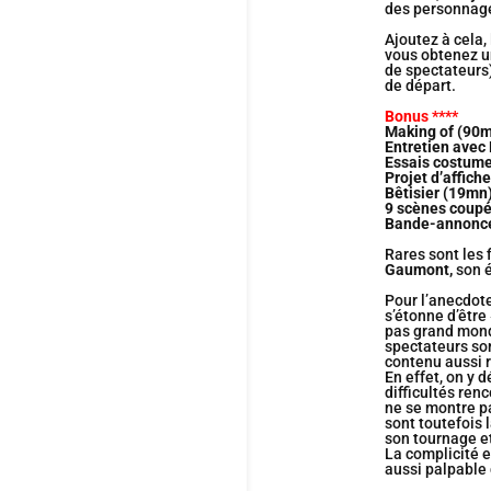
des personnage
Ajoutez à cela,
vous obtenez u
de spectateurs)
de départ.
Bonus
****
Making of (90
Entretien avec
Essais costume
Projet d’affic
Bêtisier (19mn
9 scènes coup
Bande-annonc
Rares sont les
Gaumont,
son é
Pour l’anecdote
s’étonne d’être
pas grand mon
spectateurs so
contenu aussi r
En effet, on y 
difficultés ren
ne se montre pa
sont toutefois
son tournage et
La complicité e
aussi palpable