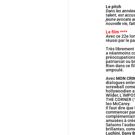
Le pitch
Dans les années 
talent, est accu
jeune avocate a
nouvelle vie, fai
Le film ****
Avec ce 22e lo
réussi par le 
Très librement
a néanmoins con
préoccupations
patriarcat ou b
Rien dans ce fi
ampoulé.
Avec
MON CRI
dialogues enlev
screwball come
hollywoodien a
Wilder, L’IMP
THE CORNER (19
leo McCarey.
Il faut dire que
commencer pa
complémentaires
amusées à crée
Saluons l’auda
brillantes, co
Luchini
,
Dany 