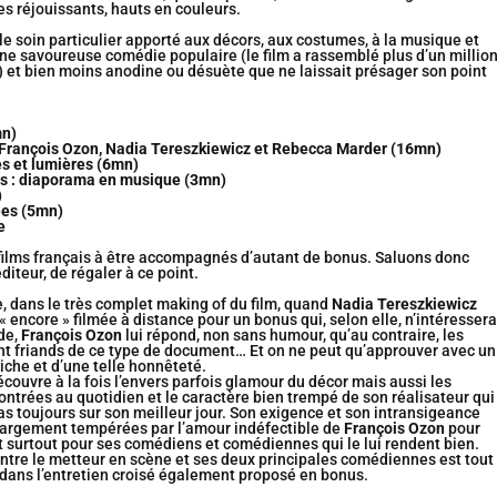
s réjouissants, hauts en couleurs.
 le soin particulier apporté aux décors, aux costumes, à la musique et
ne savoureuse comédie populaire (le film a rassemblé plus d’un millio
 et bien moins anodine ou désuète que ne laissait présager son point
mn)
 François Ozon, Nadia Tereszkiewicz et Rebecca Marder (16mn)
s et lumières (6mn)
hes : diaporama en musique (3mn)
)
ées (5mn)
e
 films français à être accompagnés d’autant de bonus. Saluons donc
diteur, de régaler à ce point.
, dans le très complet making of du film, quand
Nadia Tereszkiewicz
 « encore » filmée à distance pour un bonus qui, selon elle, n’intéressera
de,
François Ozon
lui répond, non sans humour, qu’au contraire, les
nt friands de ce type de document… Et on ne peut qu’approuver avec un
iche et d’une telle honnêteté.
découvre à la fois l’envers parfois glamour du décor mais aussi les
contrées au quotidien et le caractère bien trempé de son réalisateur qui
s toujours sur son meilleur jour. Son exigence et son intransigeance
 largement tempérées par l’amour indéfectible de
François Ozon
pour
 surtout pour ses comédiens et comédiennes qui le lui rendent bien.
ntre le metteur en scène et ses deux principales comédiennes est tout
 dans l’entretien croisé également proposé en bonus.