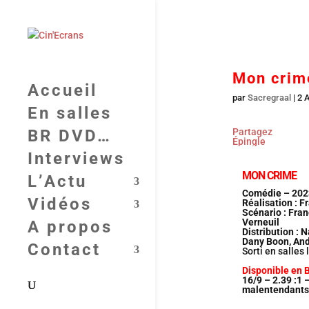
Mon crime
Accueil
par
Sacregraal
|
2 
En salles
BR DVD…
Partagez
Épingle
Interviews
MON CRIME
L’Actu
Comédie – 2023
Vidéos
Réalisation : F
Scénario : Fran
Verneuil
A propos
Distribution : 
Dany Boon, And
Contact
Sorti en salles
Disponible en 
16/9 – 2.39 :1 
malentendants 