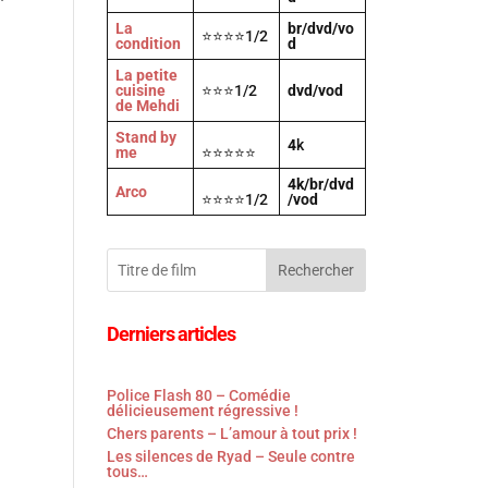
La
br/dvd/vo
⭐⭐⭐⭐1/2
condition
d
n
La petite
cuisine
⭐⭐⭐1/2
dvd/vod
de Mehdi
Stand by
4
k
me
⭐⭐⭐⭐⭐
4k/br/dvd
Arco
⭐⭐⭐⭐1/2
/vod
Rechercher
Derniers articles
Police Flash 80 – Comédie
délicieusement régressive !
Chers parents – L’amour à tout prix !
Les silences de Ryad – Seule contre
tous…