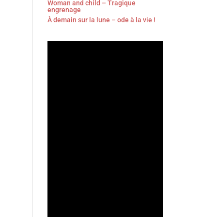
Woman and child – Tragique
engrenage
À demain sur la lune – ode à la vie !