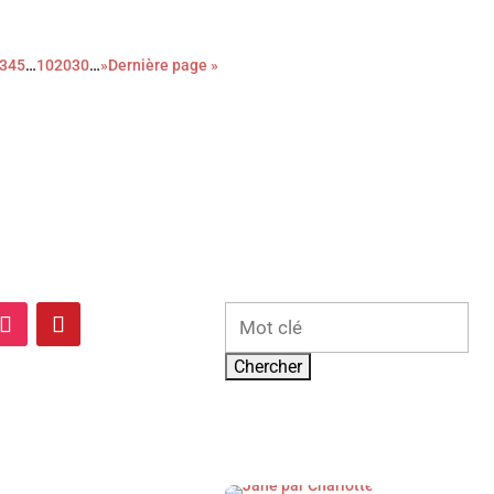
3
4
5
…
10
20
30
…
»
Dernière page »
Rechercher: