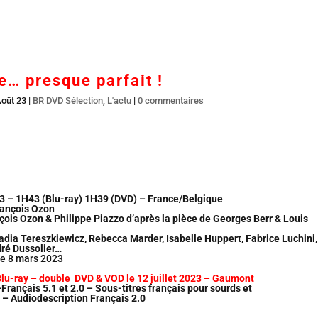
Accueil
En salles
BR DVD…
Interviews
L’
… presque parfait !
Août 23
|
BR DVD Sélection
,
L'actu
|
0 commentaires
 – 1H43 (Blu-ray) 1H39 (DVD) – France/Belgique
rançois Ozon
çois Ozon & Philippe Piazzo d’après la pièce de Georges Berr & Louis
Nadia Tereszkiewicz, Rebecca Marder, Isabelle Huppert, Fabrice Luchini,
ré Dussolier…
 le 8 mars 2023
Blu-ray – double DVD & VOD le 12 juillet 2023 – Gaumont
–Français 5.1 et 2.0 – Sous-titres français pour sourds et
– Audiodescription Français 2.0