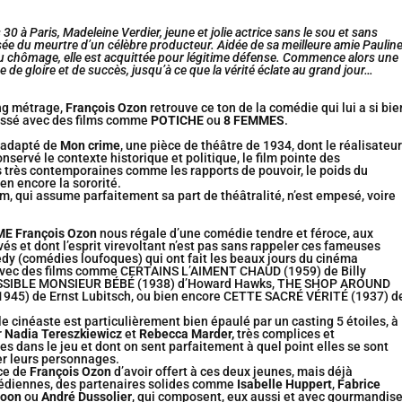
30 à Paris, Madeleine Verdier, jeune et jolie actrice sans le sou et sans
sée du meurtre d’un célèbre producteur. Aidée de sa meilleure amie Pauline
u chômage, elle est acquittée pour légitime défense. Commence alors une
te de gloire et de succès, jusqu’à ce que la vérité éclate au grand jour…
ng métrage,
François Ozon
retrouve ce ton de la comédie qui lui a si bie
passé avec des films comme
POTICHE
ou
8 FEMMES
.
 adapté de
Mon crime
, une pièce de théâtre de 1934, dont le réalisateur
servé le contexte historique et politique, le film pointe des
 très contemporaines comme les rapports de pouvoir, le poids du
ien encore la sororité.
lm, qui assume parfaitement sa part de théâtralité, n’est empesé, voire
ME
François Ozon
nous régale d’une comédie tendre et féroce, aux
és et dont l’esprit virevoltant n’est pas sans rappeler ces fameuses
dy (comédies loufoques) qui ont fait les beaux jours du cinéma
vec des films comme CERTAINS L’AIMENT CHAUD (1959) de Billy
OSSIBLE MONSIEUR BÉBÉ (1938) d’Howard Hawks, THE SHOP AROUND
45) de Ernst Lubitsch, ou bien encore CETTE SACRÉ VÉRITÉ (1937) d
 le cinéaste est particulièrement bien épaulé par un casting 5 étoiles, à
r
Nadia Tereszkiewicz
et
Rebecca Marder,
très complices et
 dans le jeu et dont on sent parfaitement à quel point elles se sont
r leurs personnages.
ce de
François Ozon
d’avoir offert à ces deux jeunes, mais déjà
médiennes, des partenaires solides comme
Isabelle Huppert
,
Fabrice
Boon
ou
André Dussolier
, qui composent, eux aussi et avec gourmandise