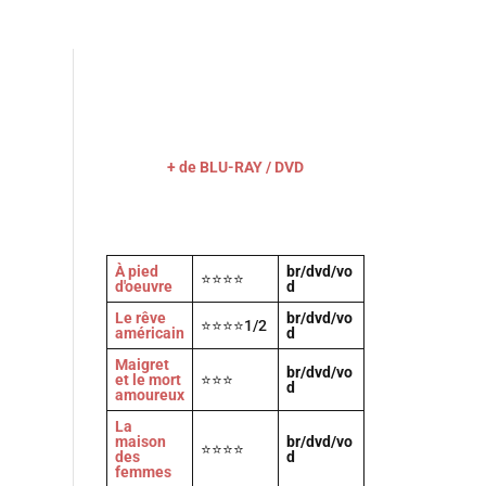
Actu
Vidéos
A propos
Contact
+ de BLU-RAY / DVD
À pied
br/dvd/vo
⭐⭐⭐⭐
d'oeuvre
d
Le rêve
br/dvd/vo
⭐⭐⭐⭐1/2
américain
d
Maigret
br/dvd/vo
et le mort
⭐⭐⭐
d
amoureux
La
maison
br/dvd/vo
⭐⭐⭐⭐
des
d
femmes