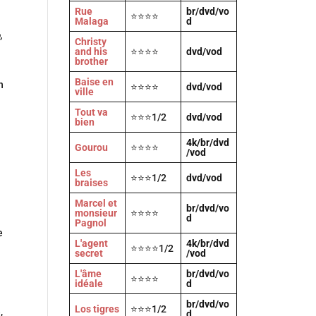
Rue
br/dvd/vo
⭐⭐⭐⭐
Malaga
d
,
Christy
and his
⭐⭐⭐⭐
dvd/vod
brother
Baise en
n
⭐⭐⭐⭐
dvd/vod
ville
Tout va
⭐⭐⭐1/2
dvd/vod
bien
4k/br/dvd
Gourou
⭐⭐⭐⭐
/vod
Les
⭐⭐⭐1/2
dvd/vod
braises
Marcel et
br/dvd/vo
monsieur
⭐⭐⭐⭐
d
Pagnol
e
L'agent
4k/br/dvd
⭐⭐⭐⭐1/2
secret
/vod
L'âme
br/dvd/vo
⭐⭐⭐⭐
idéale
d
br/dvd/vo
Los tigres
⭐⭐⭐1/2
,
d