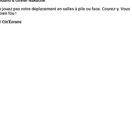
ledano
&
Olivier Nakache
.
e jouez pas votre déplacement en salles à pile ou face. Courez-y. Vous
bien fou !
/ Cin’Écrans