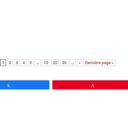
e cœur pour ce premier film sobre et bouleversant qui ne cède jamais
u mélo grâce à sa mise en scène épurée et à la performance magistrale
nterprètes principaux.
1
2
3
4
5
…
10
20
30
…
»
Dernière page »
Partagez
Épingle