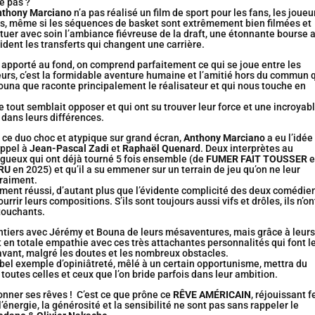
e pas ?
nthony Marciano
n’a pas réalisé un film de sport pour les fans, les joueu
es, même si les séquences de basket sont extrêmement bien filmées et
tituer avec soin l’ambiance fiévreuse de la draft, une étonnante bourse 
ident les transferts qui changent une carrière.
n apporté au fond, on comprend parfaitement ce qui se joue entre les
eurs, c’est la formidable aventure humaine et l’amitié hors du commun 
ouna que raconte principalement le réalisateur et qui nous touche en
out semblait opposer et qui ont su trouver leur force et une incroyab
dans leurs différences.
 ce duo choc et atypique sur grand écran,
Anthony Marciano
a eu l’idée
appel à
Jean-Pascal Zadi
et
Raphaël Quenard
. Deux interprètes au
ueux qui ont déjà tourné 5 fois ensemble (de
FUMER FAIT TOUSSER
e
ERU
en 2025) et qu’il a su emmener sur un terrain de jeu qu’on ne leur
vraiment.
ement réussi, d’autant plus que l’évidente complicité des deux comédie
ourrir leurs compositions. S’ils sont toujours aussi vifs et drôles, ils n’on
touchants.
ontiers avec Jérémy et Bouna de leurs mésaventures, mais grâce à leurs
t en totale empathie avec ces très attachantes personnalités qui font l
l’avant, malgré les doutes et les nombreux obstacles.
bel exemple d’opiniâtreté, mêlé à un certain opportunisme, mettra du
outes celles et ceux que l’on bride parfois dans leur ambition.
nner ses rêves ! C’est ce que prône ce
RÊVE AMÉRICAIN
, réjouissant f
énergie, la générosité et la sensibilité ne sont pas sans rappeler le