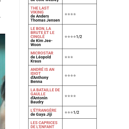
T
HE LAST
VIKING
⭐⭐⭐⭐
de Anders
r
Thomas Jensen
LE BON, LA
BRUTE ET LE
CINGLÉ
⭐⭐⭐⭐1/2
de Kim Jee-
Woon
MICROSTAR
de Léopold
⭐⭐⭐
Kraus
ANDRÉ IS AN
IDIOT
⭐⭐⭐⭐
d'Anthony
Benna
LA BATAILLE DE
GAULLE
⭐⭐⭐⭐
d'Antonin
Baudry
L'ÉTRANGÈRE
⭐⭐⭐1/2
de Gaya Jiji
LES CAPRICES
DE L'ENFANT