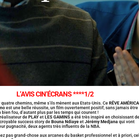
L’AVIS CIN’ÉCRANS ****1/2
r quatre chemins, même s’ils mènent aux Etats-Unis. Ce
RÊVE AMÉRICA
ano
est une belle réussite, un film ouvertement positif, sans jamais être
un bien fou, d’autant plus par les temps qui courent !
e réalisateur de
PLAY
et
LES GAMINS
a été très inspiré en choisissant d
ncroyable success story de
Bouna Ndiaye
et
Jérémy Medjana
qui vont
leur pugnacité, deux agents très influents de la NBA.
ez pas grand-chose aux arcanes du basket professionnel et à priori, ce