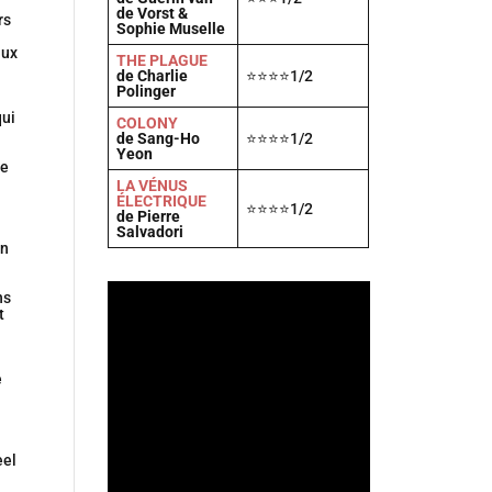
de Vorst &
rs
Sophie Muselle
aux
THE PLAGUE
de Charlie
⭐⭐⭐⭐1/2
Polinger
qui
COLONY
de Sang-Ho
⭐⭐⭐⭐1/2
Yeon
le
LA VÉNUS
ÉLECTRIQUE
⭐⭐⭐⭐1/2
de Pierre
Salvadori
n
ns
t
e
eel