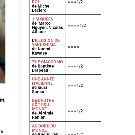
ROI
⭐⭐⭐1/2
de Michel
Leclerc
JIM QUEEN
de Marco
⭐⭐⭐⭐1/2
Nguyen, Nicolas
Athane
L
'ILLUSION DE
YAKUSHIMA
⭐⭐⭐⭐
de Naomi
Kawase
THE GIACCOMO
de Baptiste
⭐⭐⭐1/2
Drapeau
UNE ANNÉE
ITALIENNE
⭐⭐⭐1/2
de laura
Samani
IN,
DE L'AUTRE
CÔTÉ DU
MONDE
⭐⭐⭐1/2
de Jérémie
e
Renier
AU BORD DU
MONDE
la
de Guérin van
⭐⭐⭐1/2