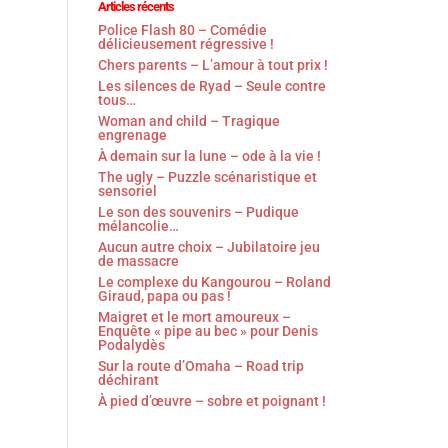
Articles récents
Police Flash 80 – Comédie
délicieusement régressive !
Chers parents – L’amour à tout prix !
Les silences de Ryad – Seule contre
tous…
Woman and child – Tragique
engrenage
À demain sur la lune – ode à la vie !
The ugly – Puzzle scénaristique et
sensoriel
Le son des souvenirs – Pudique
mélancolie…
Aucun autre choix – Jubilatoire jeu
de massacre
Le complexe du Kangourou – Roland
Giraud, papa ou pas !
Maigret et le mort amoureux –
Enquête « pipe au bec » pour Denis
Podalydès
Sur la route d’Omaha – Road trip
déchirant
À pied d’œuvre – sobre et poignant !