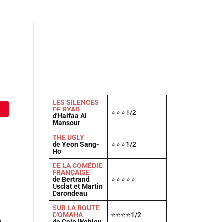
Actu
Vidéos
A propos
Contact
LES SILENCES
DE RYAD
⭐⭐⭐1/2
d'Haifaa Al
Mansour
THE UGLY
de Yeon Sang-
⭐⭐⭐1/2
Ho
DE LA COMÉDIE
FRANÇAISE
de Bertrand
⭐⭐⭐⭐⭐
Usclat et Martin
Darondeau
SUR LA ROUTE
D'OMAHA
⭐⭐⭐⭐1/2
de Cole Webley
t