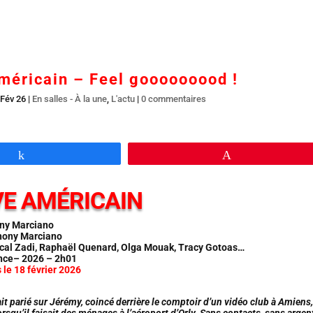
Accueil
En salles
BR DVD…
Interviews
L’
méricain – Feel gooooooood !
 Fév 26
|
En salles - À la une
,
L'actu
|
0 commentaires
Partagez
Épingle
VE AMÉRICAIN
ony Marciano
hony Marciano
al Zadi, Raphaël Quenard, Olga Mouak, Tracy Gotoas…
nce– 2026 – 2h01
 le 18 février 2026
it parié sur Jérémy, coincé derrière le comptoir d’un vidéo club à Amiens,
rsqu’il faisait des ménages à l’aéroport d’Orly. Sans contacts, sans argen