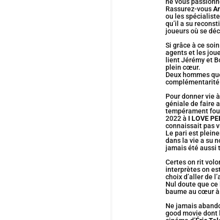
ne vous passionn
Rassurez-vous
A
ou les spécialist
qu’il a su recons
joueurs où se déc
Si grâce à ce soi
agents et les jou
lient Jérémy et B
plein cœur.
Deux hommes que t
complémentarité 
Pour donner vie à
géniale de faire 
tempérament foug
2022 à
I LOVE P
connaissait pas 
Le pari est plein
dans la vie a su n
jamais été aussi 
Certes on rit vol
interprètes on es
choix d’aller de 
Nul doute que ce 
baume au cœur à t
Ne jamais abando
good movie dont l’