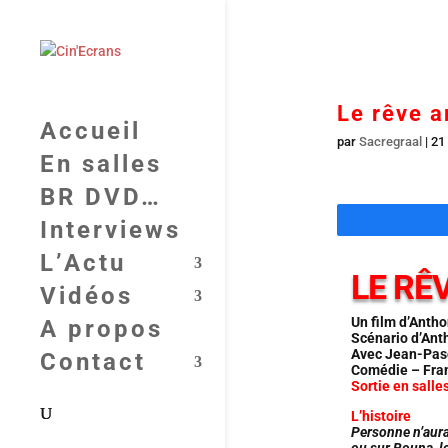
Le rêve a
Accueil
par
Sacregraal
|
21
En salles
BR DVD…
Interviews
L’Actu
LE RÊ
Vidéos
Un film d’Anth
A propos
Scénario d’Ant
Avec Jean-Pasc
Contact
Comédie – Fra
Sortie en salles
L’histoire
Personne n’aura
ou sur Bouna, lo