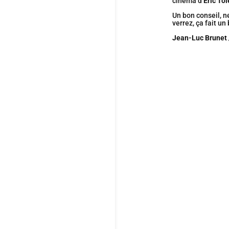
cinéma d’
Éric To
Un bon conseil, n
verrez, ça fait un 
Jean-Luc Brunet 