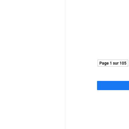
Énorme coup d
aux sirènes d
de ses trois i
Pépite !
Page 1 sur 105