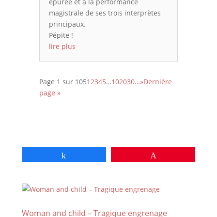
épurée et à la performance
magistrale de ses trois interprètes
principaux.
Pépite !
lire plus
Page 1 sur 105
1
2
3
4
5
…
10
20
30
…
»
Dernière
page »
Partagez
Épingle
Woman and child – Tragique engrenage