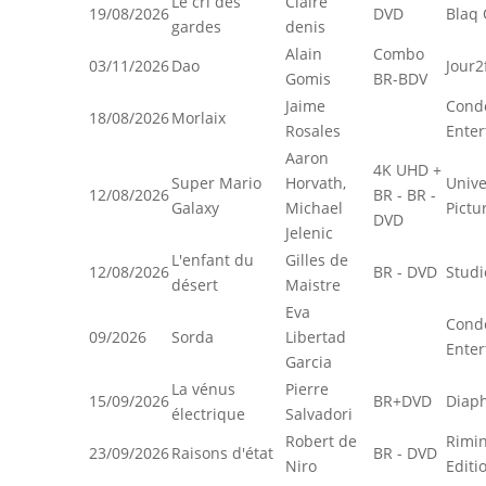
Le cri des
Claire
19/08/2026
DVD
Blaq 
gardes
denis
Alain
Combo
03/11/2026
Dao
Jour2
Gomis
BR-BDV
Jaime
Cond
18/08/2026
Morlaix
Rosales
Enter
Aaron
4K UHD +
Super Mario
Horvath,
Unive
12/08/2026
BR - BR -
Galaxy
Michael
Pictu
DVD
Jelenic
L'enfant du
Gilles de
12/08/2026
BR - DVD
Studi
désert
Maistre
Eva
Cond
09/2026
Sorda
Libertad
Enter
Garcia
La vénus
Pierre
15/09/2026
BR+DVD
Diap
électrique
Salvadori
Robert de
Rimin
23/09/2026
Raisons d'état
BR - DVD
Niro
Editi