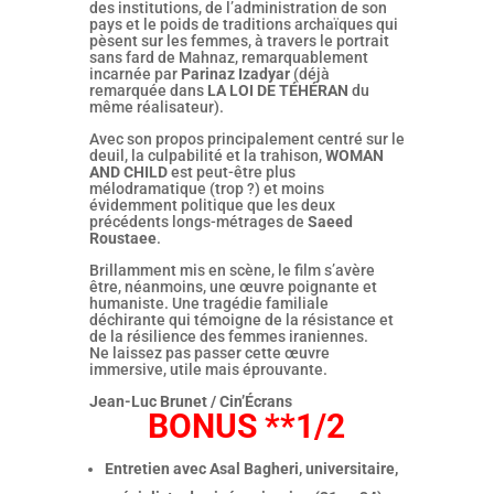
des institutions, de l’administration de son
pays et le poids de traditions archaïques qui
pèsent sur les femmes, à travers le portrait
sans fard de Mahnaz, remarquablement
incarnée par
Parinaz Izadyar
(déjà
remarquée dans
LA LOI DE TÉHÉRAN
du
même réalisateur).
Avec son propos principalement centré sur le
deuil, la culpabilité et la trahison,
WOMAN
AND CHILD
est peut-être plus
mélodramatique (trop ?) et moins
évidemment politique que les deux
précédents longs-métrages de
Saeed
Roustaee
.
Brillamment mis en scène, le film s’avère
être, néanmoins, une œuvre poignante et
humaniste. Une tragédie familiale
déchirante qui témoigne de la résistance et
de la résilience des femmes iraniennes.
Ne laissez pas passer cette œuvre
immersive, utile mais éprouvante.
Jean-Luc Brunet / Cin’Écrans
BONUS **1/2
Entretien avec Asal Bagheri, universitaire,