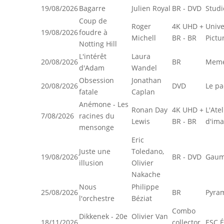
19/08/2026
Bagarre
Julien Royal
BR - DVD
Studi
Coup de
Roger
4K UHD +
Unive
19/08/2026
foudre à
Michell
BR - BR
Pictu
Notting Hill
L'intérêt
Laura
20/08/2026
BR
Meme
d'Adam
Wandel
Obsession
Jonathan
20/08/2026
DVD
Le pa
fatale
Caplan
Anémone - Les
Ronan Day
4K UHD +
L'Atel
7/08/2026
racines du
Lewis
BR - BR
d'im
mensonge
Eric
Juste une
Toledano,
19/08/2026
BR - DVD
Gaum
illusion
Olivier
Nakache
Nous
Philippe
25/08/2026
BR
Pyra
l'orchestre
Béziat
Combo
Dikkenek - 20e
Olivier Van
18/11/2026
collector
ESC É