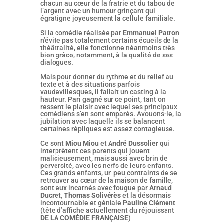
chacun au cœur de la fratrie et du tabou de
l’argent avec un humour grinçant qui
égratigne joyeusement la cellule familiale.
Si la comédie réalisée par
Emmanuel Patron
n’évite pas totalement certains écueils de la
théâtralité, elle fonctionne néanmoins très
bien grâce, notamment, à la qualité de ses
dialogues.
Mais pour donner du rythme et du relief au
texte et à des situations parfois
vaudevillesques, il fallait un casting à la
hauteur. Pari gagné sur ce point, tant on
ressent le plaisir avec lequel ses principaux
comédiens s’en sont emparés. Avouons-le, la
jubilation avec laquelle ils se balancent
certaines répliques est assez contagieuse.
Ce sont
Miou Miou
et
André Dussolier
qui
interprètent ces parents qui jouent
malicieusement, mais aussi avec brin de
perversité, avec les nerfs de leurs enfants.
Ces grands enfants, un peu contraints de se
retrouver au cœur de la maison de famille,
sont eux incarnés avec fougue par
Arnaud
Ducret
,
Thomas Solivérès
et la désormais
incontournable et géniale
Pauline Clément
(tête d’affiche actuellement du réjouissant
DE LA COMÉDIE FRANÇAISE
)