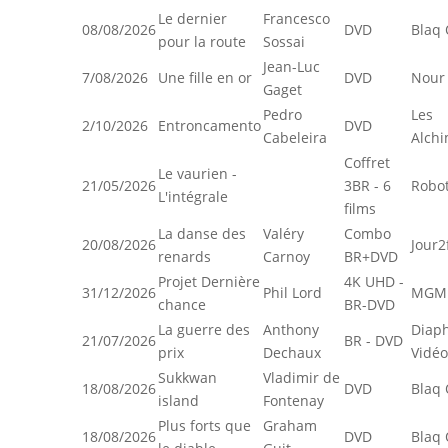
Le dernier
Francesco
08/08/2026
DVD
Blaq 
pour la route
Sossai
Jean-Luc
7/08/2026
Une fille en or
DVD
Nour 
Gaget
Pedro
Les
2/10/2026
Entroncamento
DVD
Cabeleira
Alchi
Coffret
Le vaurien -
21/05/2026
3BR - 6
Robot
L'intégrale
films
La danse des
Valéry
Combo
20/08/2026
Jour2
renards
Carnoy
BR+DVD
Projet Dernière
4K UHD -
31/12/2026
Phil Lord
MGM
chance
BR-DVD
La guerre des
Anthony
Diap
21/07/2026
BR - DVD
prix
Dechaux
Vidéo
Sukkwan
Vladimir de
18/08/2026
DVD
Blaq 
island
Fontenay
Plus forts que
Graham
18/08/2026
DVD
Blaq 