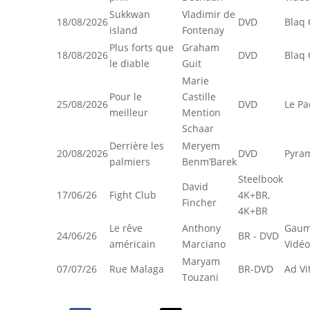
Sukkwan
Vladimir de
18/08/2026
DVD
Blaq 
island
Fontenay
Plus forts que
Graham
18/08/2026
DVD
Blaq 
le diable
Guit
Marie
Pour le
Castille
25/08/2026
DVD
Le Pa
meilleur
Mention
Schaar
Derrière les
Meryem
20/08/2026
DVD
Pyra
palmiers
Benm’Barek
Steelbook
David
17/06/26
Fight Club
4K+BR,
Fincher
4K+BR
Le rêve
Anthony
Gaum
24/06/26
BR - DVD
américain
Marciano
Vidéo
Maryam
07/07/26
Rue Malaga
BR-DVD
Ad V
Touzani