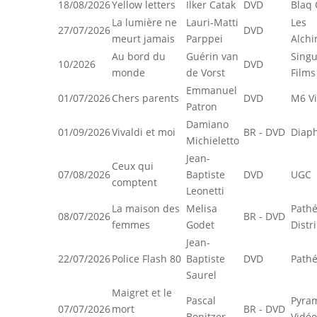
18/08/2026
Yellow letters
Ilker Catak
DVD
Blaq 
La lumière ne
Lauri-Matti
Les
27/07/2026
DVD
meurt jamais
Parppei
Alchi
Au bord du
Guérin van
Singu
10/2026
DVD
monde
de Vorst
Films
Emmanuel
01/07/2026
Chers parents
DVD
M6 V
Patron
Damiano
01/09/2026
Vivaldi et moi
BR - DVD
Diap
Michieletto
Jean-
Ceux qui
07/08/2026
Baptiste
DVD
UGC
comptent
Leonetti
La maison des
Melisa
Path
08/07/2026
BR - DVD
femmes
Godet
Distr
Jean-
22/07/2026
Police Flash 80
Baptiste
DVD
Pathé
Saurel
Maigret et le
Pascal
Pyra
07/07/2026
mort
BR - DVD
Bonitzer
Vidéo