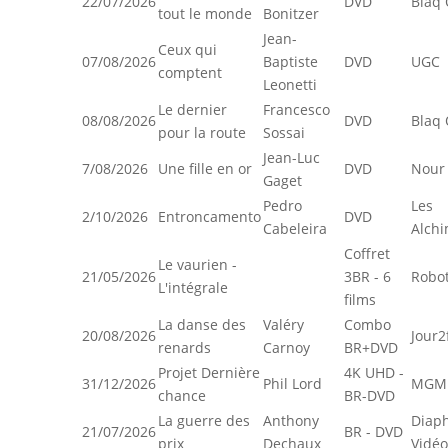
22/07/2026
DVD
Blaq 
tout le monde
Bonitzer
Jean-
Ceux qui
07/08/2026
Baptiste
DVD
UGC
comptent
Leonetti
Le dernier
Francesco
08/08/2026
DVD
Blaq 
pour la route
Sossai
Jean-Luc
7/08/2026
Une fille en or
DVD
Nour 
Gaget
Pedro
Les
2/10/2026
Entroncamento
DVD
Cabeleira
Alchi
Coffret
Le vaurien -
21/05/2026
3BR - 6
Robot
L'intégrale
films
La danse des
Valéry
Combo
20/08/2026
Jour2
renards
Carnoy
BR+DVD
Projet Dernière
4K UHD -
31/12/2026
Phil Lord
MGM
chance
BR-DVD
La guerre des
Anthony
Diap
21/07/2026
BR - DVD
prix
Dechaux
Vidéo