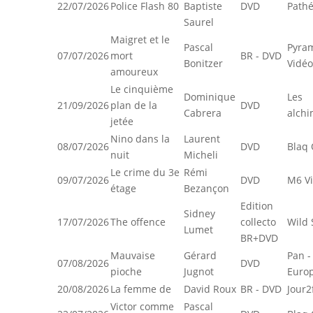
22/07/2026
Police Flash 80
Baptiste
DVD
Pathé
Saurel
Maigret et le
Pascal
Pyra
07/07/2026
mort
BR - DVD
Bonitzer
Vidéo
amoureux
Le cinquième
Dominique
Les
21/09/2026
plan de la
DVD
Cabrera
alchi
jetée
Nino dans la
Laurent
08/07/2026
DVD
Blaq 
nuit
Micheli
Le crime du 3e
Rémi
09/07/2026
DVD
M6 V
étage
Bezançon
Edition
Sidney
17/07/2026
The offence
collecto
Wild 
Lumet
BR+DVD
Mauvaise
Gérard
Pan -
07/08/2026
DVD
pioche
Jugnot
Euro
20/08/2026
La femme de
David Roux
BR - DVD
Jour2
Victor comme
Pascal