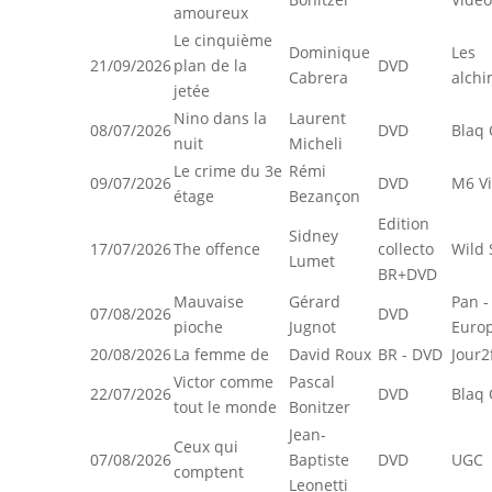
amoureux
Le cinquième
Dominique
Les
21/09/2026
plan de la
DVD
Cabrera
alchi
jetée
Nino dans la
Laurent
08/07/2026
DVD
Blaq 
nuit
Micheli
Le crime du 3e
Rémi
09/07/2026
DVD
M6 V
étage
Bezançon
Edition
Sidney
17/07/2026
The offence
collecto
Wild 
Lumet
BR+DVD
Mauvaise
Gérard
Pan -
07/08/2026
DVD
pioche
Jugnot
Euro
20/08/2026
La femme de
David Roux
BR - DVD
Jour2
Victor comme
Pascal
22/07/2026
DVD
Blaq 
tout le monde
Bonitzer
Jean-
Ceux qui
07/08/2026
Baptiste
DVD
UGC
comptent
Leonetti