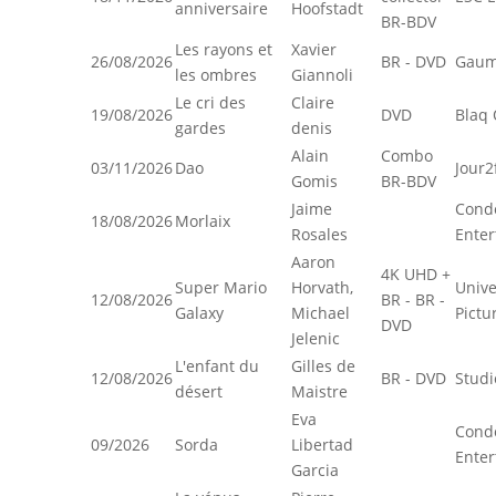
anniversaire
Hoofstadt
BR-BDV
Les rayons et
Xavier
26/08/2026
BR - DVD
Gaum
les ombres
Giannoli
Le cri des
Claire
19/08/2026
DVD
Blaq 
gardes
denis
Alain
Combo
03/11/2026
Dao
Jour2
Gomis
BR-BDV
Jaime
Cond
18/08/2026
Morlaix
Rosales
Enter
Aaron
4K UHD +
Super Mario
Horvath,
Unive
12/08/2026
BR - BR -
Galaxy
Michael
Pictu
DVD
Jelenic
L'enfant du
Gilles de
12/08/2026
BR - DVD
Studi
désert
Maistre
Eva
Cond
09/2026
Sorda
Libertad
Enter
Garcia