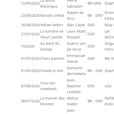
La vénus
Pierre
15/09/2026
BR+DVD
Diap
électrique
Salvadori
Robert de
Rimin
23/09/2026
Raisons d'état
BR - DVD
Niro
Editi
18/08/2026
Yellow letters
Ilker Catak
DVD
Blaq 
La lumière ne
Lauri-Matti
Les
27/07/2026
DVD
meurt jamais
Parppei
Alchi
Au bord du
Guérin van
Singu
10/2026
DVD
monde
de Vorst
Films
Emmanuel
01/07/2026
Chers parents
DVD
M6 V
Patron
Damiano
01/09/2026
Vivaldi et moi
BR - DVD
Diap
Michieletto
Jean-
Ceux qui
07/08/2026
Baptiste
DVD
UGC
comptent
Leonetti
La maison des
Melisa
Path
08/07/2026
BR - DVD
femmes
Godet
Distr
Jean-