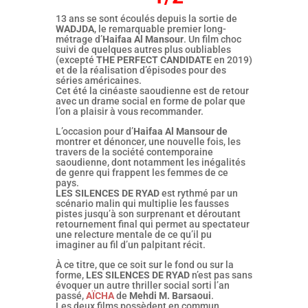
13 ans se sont écoulés depuis la sortie de
WADJDA
, le remarquable premier long-
métrage d’
Haifaa Al Mansour
. Un film choc
suivi de quelques autres plus oubliables
(excepté
THE PERFECT CANDIDATE
en 2019)
et de la réalisation d’épisodes pour des
séries américaines.
Cet été la cinéaste saoudienne est de retour
avec un drame social en forme de polar que
l’on a plaisir à vous recommander.
L’occasion pour d’
Haifaa Al Mansour de
montrer et dénoncer, une nouvelle fois, les
travers de la société contemporaine
saoudienne, dont notamment les inégalités
de genre qui frappent les femmes de ce
pays.
LES SILENCES DE RYAD
est rythmé par un
scénario malin qui multiplie les fausses
pistes jusqu’à son surprenant et déroutant
retournement final qui permet au spectateur
une relecture mentale de ce qu’il pu
imaginer au fil d’un palpitant récit.
À ce titre, que ce soit sur le fond ou sur la
forme,
LES SILENCES DE RYAD
n’est pas sans
évoquer un autre thriller social sorti l’an
passé,
AÏCHA
de
Mehdi M. Barsaoui
.
Les deux films possèdent en commun