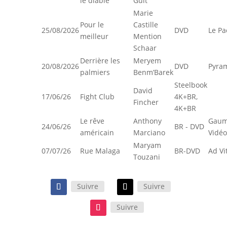
le diable
Guit
Marie
Pour le
Castille
25/08/2026
DVD
Le Pa
meilleur
Mention
Schaar
Derrière les
Meryem
20/08/2026
DVD
Pyra
palmiers
Benm’Barek
Steelbook
David
17/06/26
Fight Club
4K+BR,
Fincher
4K+BR
Le rêve
Anthony
Gaum
24/06/26
BR - DVD
américain
Marciano
Vidéo
Maryam
07/07/26
Rue Malaga
BR-DVD
Ad V
Touzani
Suivre
Suivre
Suivre