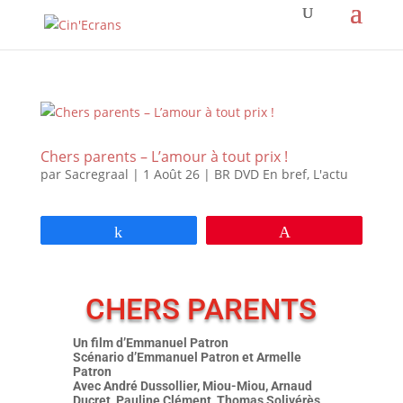
Chers parents – L’amour à tout prix !
par
Sacregraal
|
1 Août 26
|
BR DVD En bref
,
L'actu
Partagez
Épingle
CHERS PARENTS
Un film d’Emmanuel Patron
Scénario d’Emmanuel Patron et Armelle
Patron
Avec André Dussollier, Miou-Miou, Arnaud
Ducret, Pauline Clément, Thomas Solivérès