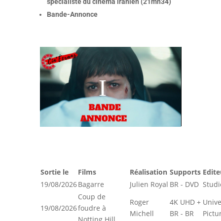
spécialiste du cinéma iranien (21mn34)
Bande-Annonce
Sortie le
Films
Réalisation
Supports
Edite
19/08/2026
Bagarre
Julien Royal
BR - DVD
Studi
Coup de
Roger
4K UHD +
Unive
19/08/2026
foudre à
Michell
BR - BR
Pictu
Notting Hill