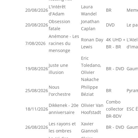
L'intérêt
Laura
20/08/2026
BR
Meme
d'Adam
Wandel
Obsession
Jonathan
20/08/2026
DVD
Le pa
fatale
Caplan
Anémone - Les
Ronan Day
4K UHD +
L'Atel
7/08/2026
racines du
Lewis
BR - BR
d'im
mensonge
Eric
Juste une
Toledano,
19/08/2026
BR - DVD
Gaum
illusion
Olivier
Nakache
Nous
Philippe
25/08/2026
BR
Pyra
l'orchestre
Béziat
Combo
Dikkenek - 20e
Olivier Van
18/11/2026
collector
ESC É
anniversaire
Hoofstadt
BR-BDV
Les rayons et
Xavier
26/08/2026
BR - DVD
Gaum
les ombres
Giannoli