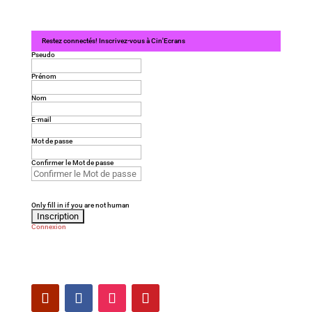
Restez connectés! Inscrivez-vous à Cin'Ecrans
Pseudo
Prénom
Nom
E-mail
Mot de passe
Confirmer le Mot de passe
Only fill in if you are not human
Connexion