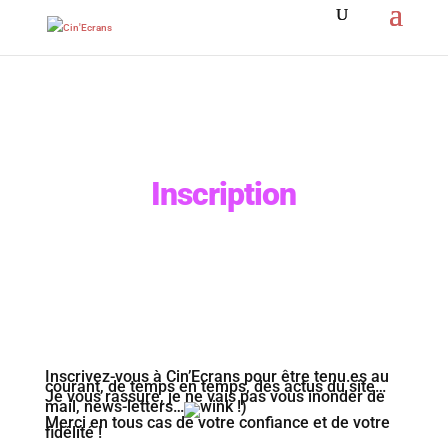
Inscription
Inscrivez-vous à Cin’Ecrans pour être tenu.es au
courant, de temps en temps, des actus du site…
Je vous rassure, je ne vais pas vous inonder de
mail, news-letters…
!)
Merci en tous cas de votre confiance et de votre
fidélité !