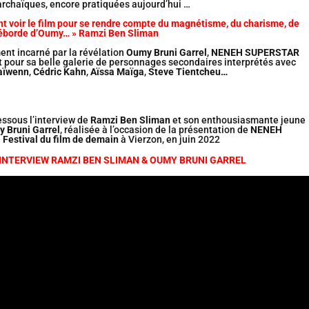
 archaïques, encore pratiquées aujourd’hui …
ent voir le film pour se rendre compte du magnétisme, du charisme, de
déborde d’Oumy… » Ramzi Ben Sliman
t incarné par la révélation
Oumy Bruni Garrel
,
NENEH SUPERSTAR
 pour sa belle galerie de personnages secondaires interprétés avec
aïwenn
,
Cédric Kahn
,
Aïssa Maïga
,
Steve Tientcheu…
essous l’interview de
Ramzi Ben Sliman
et son enthousiasmante jeune
 Bruni Garrel
, réalisée à l’occasion de la présentation de
NENEH
u
Festival du film de demain
à Vierzon, en juin 2022
INTERVIEW RAMZI BEN SLIMAN & OUMY BRUNI GARREL