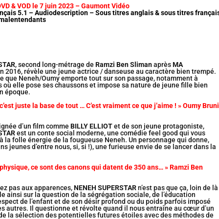
DVD & VOD le 7 juin 2023 – Gaumont Vidéo
nçais 5.1 – Audiodescription – Sous titres anglais & sous titres françai
 malentendants
STAR
, second long-métrage de
Ramzi Ben Sliman
après
MA
n 2016, révèle une jeune actrice / danseuse au caractère bien trempé.
ire que Neneh/Oumy emporte tout sur son passage, notamment à
s où elle pose ses chaussons et impose sa nature de jeune fille bien
n époque.
 c’est juste la base de tout … C’est vraiment ce que j’aime ! » Oumy Bruni
 lignée d’un film comme
BILLY ELLIOT
et de son jeune protagoniste,
STAR
est un conte social moderne, une comédie feel good qui vous
à la folle énergie de la fougueuse Neneh. Un personnage qui donne,
 jeunes d’entre nous, si, si !), une furieuse envie de se lancer dans la
 physique, ce sont des canons qui datent de 350 ans… » Ramzi Ben
fiez pas aux apparences,
NENEH SUPERSTAR
n’est pas que ça, loin de là 
le ainsi sur la question de la ségrégation sociale, de l’éducation
espect de l’enfant et de son désir profond ou du poids parfois imposé
es autres. Il questionne et révolte quand il nous entraîne au cœur d’un
de la sélection des potentielles futures étoiles avec des méthodes de