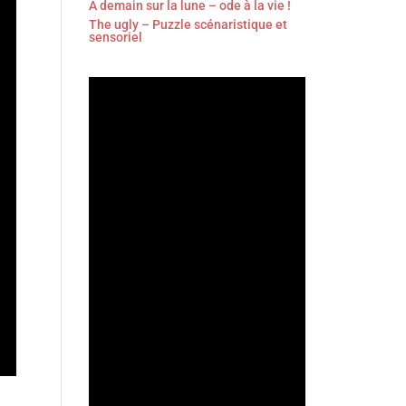
À demain sur la lune – ode à la vie !
The ugly – Puzzle scénaristique et
sensoriel