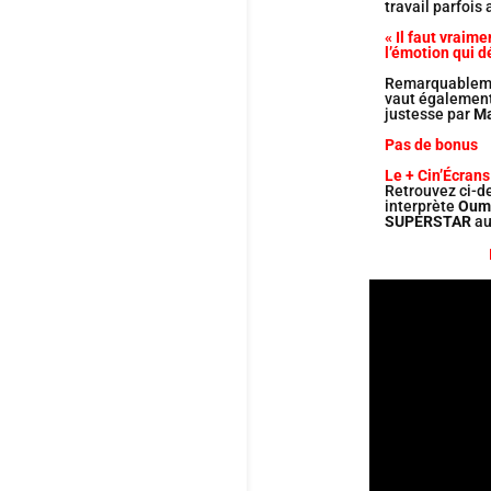
travail parfois
« Il faut vraim
l’émotion qui 
Remarquablemen
vaut également
justesse par
M
Pas de bonus
Le + Cin’Écrans
Retrouvez ci-d
interprète
Oumy
SUPERSTAR
a