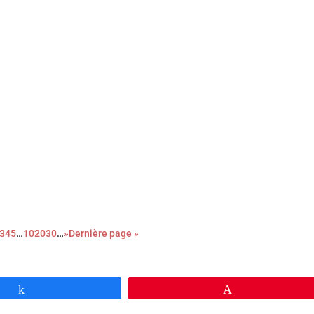
ge de l’épatante Valérie Donzelli, À pied d’œuvre est une adaptation
iographique (2023) de Franck Courtès. L’histoire d’un écrivain prêt à
té au prix fort, en cumulant les petits boulots…
3
4
5
…
10
20
30
…
»
Dernière page »
Partagez
Épingle