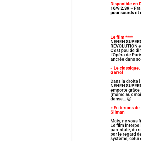
Disponible en 
16/9 2.39 – Fra
pour sourds et
Le film ****
NENEH SUPER
RÉVOLUTION
e
C’est peu de d
l’Opéra de Pari
ancrée dans so
« Le classique,
Garrel
Dans la droite
NENEH SUPER
emporte grâce 
(même aux moins
danse… 😊
« En termes de
Sliman
Mais, ne vous 
Le film interpel
parentale, du r
par le regard d
système, celui 