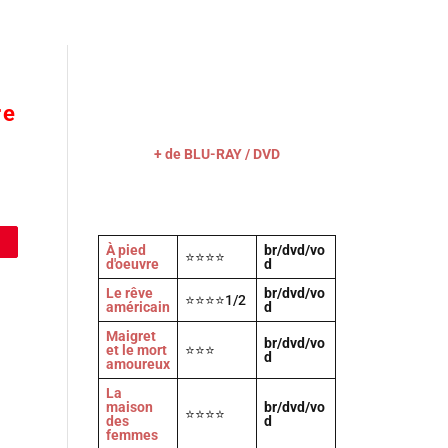
Actu
Vidéos
A propos
Contact
re
+ de BLU-RAY / DVD
À pied
br/dvd/vo
⭐⭐⭐⭐
d'oeuvre
d
Le rêve
br/dvd/vo
⭐⭐⭐⭐1/2
américain
d
Maigret
br/dvd/vo
et le mort
⭐⭐⭐
d
amoureux
La
maison
br/dvd/vo
⭐⭐⭐⭐
des
d
femmes