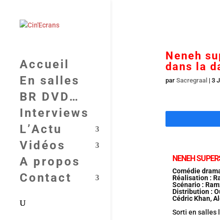
Neneh sup
Accueil
dans la 
En salles
par
Sacregraal
|
3 J
BR DVD…
Interviews
L’Actu
Vidéos
NENEH SUPER
A propos
Comédie drama
Contact
Réalisation : 
Scénario : Ram
Distribution : 
Cédric Khan, A
Sorti en salles 