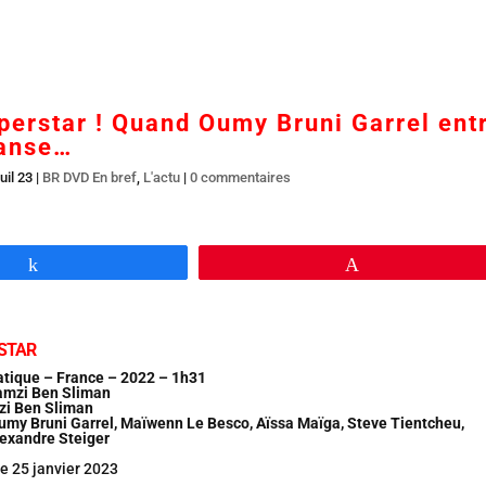
Accueil
En salles
BR DVD…
Interviews
L’
erstar ! Quand Oumy Bruni Garrel ent
danse…
uil 23
|
BR DVD En bref
,
L'actu
|
0 commentaires
Partagez
Épingle
STAR
tique – France – 2022 – 1h31
Ramzi Ben Sliman
zi Ben Sliman
Oumy Bruni Garrel, Maïwenn Le Besco, Aïssa Maïga, Steve Tientcheu,
lexandre Steiger
le 25 janvier 2023