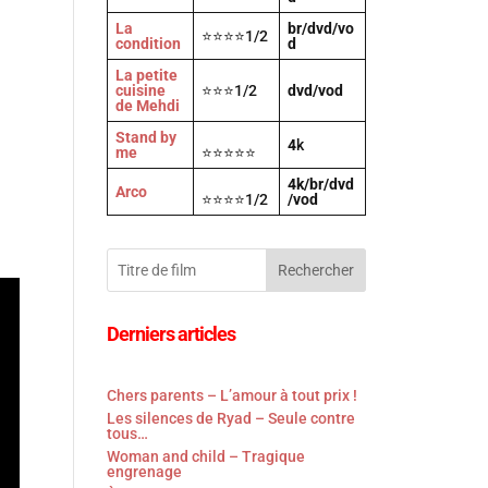
La
br/dvd/vo
⭐⭐⭐⭐1/2
condition
d
La petite
cuisine
⭐⭐⭐1/2
dvd/vod
de Mehdi
Stand by
4
k
me
⭐⭐⭐⭐⭐
4k/br/dvd
Arco
⭐⭐⭐⭐1/2
/vod
Rechercher
Derniers articles
Chers parents – L’amour à tout prix !
Les silences de Ryad – Seule contre
tous…
Woman and child – Tragique
engrenage