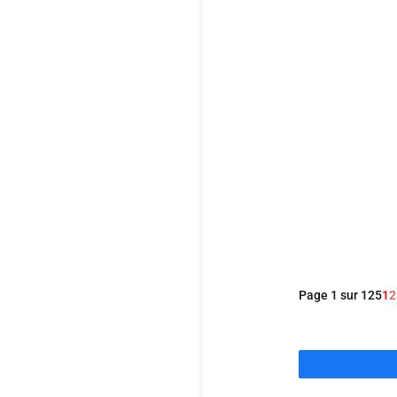
8em long-métra
du récit autob
payer sa liber
Page 1 sur 125
1
2