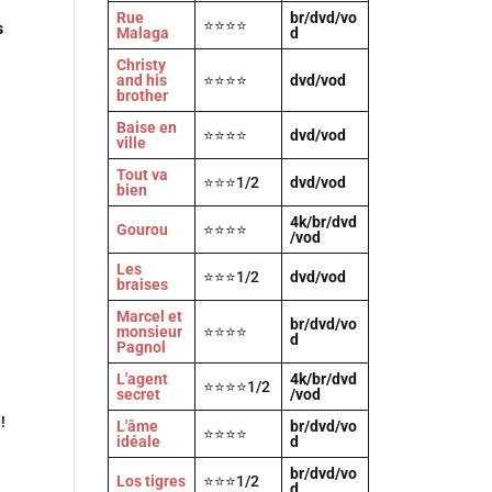
Rue
br/dvd/vo
⭐⭐⭐⭐
s
Malaga
d
Christy
and his
⭐⭐⭐⭐
dvd/vod
brother
Baise en
⭐⭐⭐⭐
dvd/vod
ville
Tout va
⭐⭐⭐1/2
dvd/vod
bien
4k/br/dvd
Gourou
⭐⭐⭐⭐
/vod
Les
⭐⭐⭐1/2
dvd/vod
braises
Marcel et
br/dvd/vo
monsieur
⭐⭐⭐⭐
d
Pagnol
L'agent
4k/br/dvd
⭐⭐⭐⭐1/2
secret
/vod
!
L'âme
br/dvd/vo
⭐⭐⭐⭐
idéale
d
br/dvd/vo
Los tigres
⭐⭐⭐1/2
d