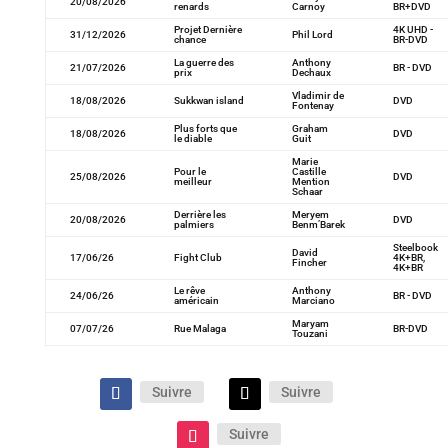
20/08/2026
renards
Carnoy
BR+DVD
Projet Dernière
4K UHD -
31/12/2026
Phil Lord
chance
BR-DVD
La guerre des
Anthony
21/07/2026
BR - DVD
prix
Dechaux
Vladimir de
18/08/2026
Sukkwan island
DVD
Fontenay
Plus forts que
Graham
18/08/2026
DVD
le diable
Guit
Marie
Pour le
Castille
25/08/2026
DVD
meilleur
Mention
Schaar
Derrière les
Meryem
20/08/2026
DVD
palmiers
Benm’Barek
Steelbook
David
17/06/26
Fight Club
4K+BR,
Fincher
4K+BR
Le rêve
Anthony
24/06/26
BR - DVD
américain
Marciano
Maryam
07/07/26
Rue Malaga
BR-DVD
Touzani
Suivre
Suivre
Suivre