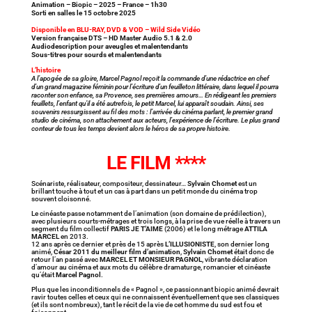
Animation – Biopic – 2025 – France – 1h30
Sorti en salles le 15 octobre 2025
Disponible en BLU-RAY, DVD & VOD – Wild Side Vidéo
Version française DTS – HD Master Audio 5.1 & 2.0
Audiodescription pour aveugles et malentendants
Sous-titres pour sourds et malentendants
L’histoire
A l’apogée de sa gloire, Marcel Pagnol reçoit la commande d’une rédactrice en chef
d’un grand magazine féminin pour l’écriture d’un feuilleton littéraire, dans lequel il pourra
raconter son enfance, sa Provence, ses premières amours… En rédigeant les premiers
feuillets, l’enfant qu’il a été autrefois, le petit Marcel, lui apparaît soudain. Ainsi, ses
souvenirs ressurgissent au fil des mots : l’arrivée du cinéma parlant, le premier grand
studio de cinéma, son attachement aux acteurs, l’expérience de l’écriture. Le plus grand
conteur de tous les temps devient alors le héros de sa propre histoire.
LE FILM ****
Scénariste, réalisateur, compositeur, dessinateur…
Sylvain Chomet
est un
brillant touche à tout et un cas à part dans un petit monde du cinéma trop
souvent cloisonné.
Le cinéaste passe notamment de l’animation (son domaine de prédilection),
avec plusieurs courts-métrages et trois longs, à la prise de vue réelle à travers un
segment du film collectif
PARIS JE T’AIME
(2006) et le long métrage
ATTILA
MARCEL
en 2013.
12 ans après ce dernier et près de 15 après
L’ILLUSIONISTE
, son dernier long
animé,
César 2011 du meilleur film d’animation
,
Sylvain Chomet
était donc de
retour l’an passé avec
MARCEL ET MONSIEUR PAGNOL
, vibrante déclaration
d’amour au cinéma et aux mots du célèbre dramaturge, romancier et cinéaste
qu’était
Marcel Pagnol
.
Plus que les inconditionnels de « Pagnol », ce passionnant biopic animé devrait
ravir toutes celles et ceux qui ne connaissent éventuellement que ses classiques
(et ils sont nombreux), tant le récit de la vie de cet homme du sud est fou et