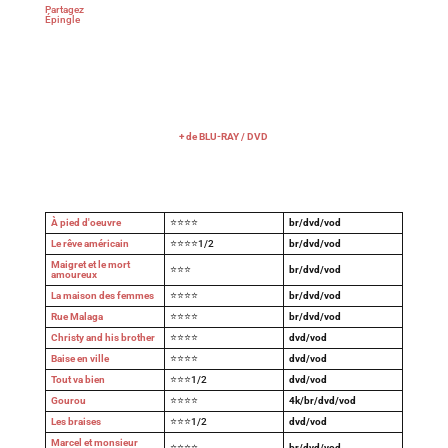
Partagez
Épingle
+ de BLU-RAY / DVD
À pied d'oeuvre
⭐⭐⭐⭐
br/dvd/vod
Le rêve américain
⭐⭐⭐⭐1/2
br/dvd/vod
Maigret et le mort
⭐⭐⭐
br/dvd/vod
amoureux
La maison des femmes
⭐⭐⭐⭐
br/dvd/vod
Rue Malaga
⭐⭐⭐⭐
br/dvd/vod
Christy and his brother
⭐⭐⭐⭐
dvd/vod
Baise en ville
⭐⭐⭐⭐
dvd/vod
Tout va bien
⭐⭐⭐1/2
dvd/vod
Gourou
⭐⭐⭐⭐
4k/br/dvd/vod
Les braises
⭐⭐⭐1/2
dvd/vod
Marcel et monsieur
⭐⭐⭐⭐
br/dvd/vod