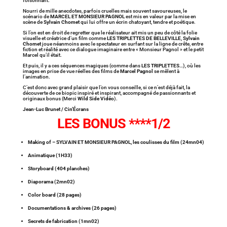
foisonnant.
Nourri de mille anecdotes, parfois cruelles mais souvent savoureuses, le
scénario de
MARCEL ET MONSIEUR PAGNOL
est mis en valeur par la mise en
scène de
Sylvain Chomet
qui lui offre un écrin chatoyant, tendre et poétique.
Si l’on est en droit de regretter que le réalisateur ait mis un peu de côté la folie
visuelle et créatrice d’un film comme
LES TRIPLETTES DE BELLEVILLE
,
Sylvain
Chomet
joue néanmoins avec le spectateur en surfant sur la ligne de crête, entre
fiction et réalité avec ce dialogue imaginaire entre « Monsieur Pagnol » et le petit
Marcel qu’il était.
Et puis, il y a ces séquences magiques (comme dans
LES TRIPLETTES
…), où les
images en prise de vue réelles des films de
Marcel Pagnol
se mêlent à
l’animation.
C’est donc avec grand plaisir que l’on vous conseille, si ce n’est déjà fait, la
découverte de ce biopic inspiré et inspirant, accompagné de passionnants et
originaux bonus (Merci
Wild Side Vidéo
).
Jean-Luc Brunet / Cin’Écrans
LES BONUS ****1/2
Making of – SYLVAIN ET MONSIEUR PAGNOL, les coulisses du film (24mn04)
Animatique (1H33)
Storyboard (404 planches)
Diaporama (2mn02)
Color board (28 pages)
Documentations & archives (26 pages)
Secrets de fabrication (1mn02)