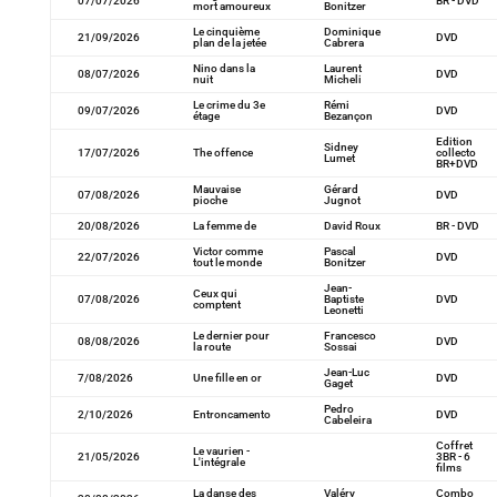
07/07/2026
BR - DVD
mort amoureux
Bonitzer
Le cinquième
Dominique
21/09/2026
DVD
plan de la jetée
Cabrera
Nino dans la
Laurent
08/07/2026
DVD
nuit
Micheli
Le crime du 3e
Rémi
09/07/2026
DVD
étage
Bezançon
Edition
Sidney
17/07/2026
The offence
collecto
Lumet
BR+DVD
Mauvaise
Gérard
07/08/2026
DVD
pioche
Jugnot
20/08/2026
La femme de
David Roux
BR - DVD
Victor comme
Pascal
22/07/2026
DVD
tout le monde
Bonitzer
Jean-
Ceux qui
07/08/2026
Baptiste
DVD
comptent
Leonetti
Le dernier pour
Francesco
08/08/2026
DVD
la route
Sossai
Jean-Luc
7/08/2026
Une fille en or
DVD
Gaget
Pedro
2/10/2026
Entroncamento
DVD
Cabeleira
Coffret
Le vaurien -
21/05/2026
3BR - 6
L'intégrale
films
La danse des
Valéry
Combo