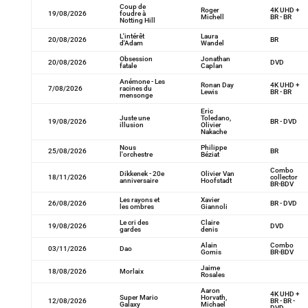
Coup de
Roger
4K UHD +
19/08/2026
foudre à
Michell
BR - BR
Notting Hill
L'intérêt
Laura
20/08/2026
BR
d'Adam
Wandel
Obsession
Jonathan
20/08/2026
DVD
fatale
Caplan
Anémone - Les
Ronan Day
4K UHD +
7/08/2026
racines du
Lewis
BR - BR
mensonge
Eric
Juste une
Toledano,
19/08/2026
BR - DVD
illusion
Olivier
Nakache
Nous
Philippe
25/08/2026
BR
l'orchestre
Béziat
Combo
Dikkenek - 20e
Olivier Van
18/11/2026
collector
anniversaire
Hoofstadt
BR-BDV
Les rayons et
Xavier
26/08/2026
BR - DVD
les ombres
Giannoli
Le cri des
Claire
19/08/2026
DVD
gardes
denis
Alain
Combo
03/11/2026
Dao
Gomis
BR-BDV
Jaime
18/08/2026
Morlaix
Rosales
Aaron
4K UHD +
Super Mario
Horvath,
12/08/2026
BR - BR -
Galaxy
Michael
DVD