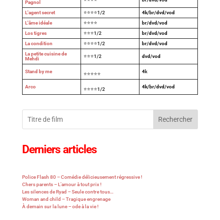
Pagnol
L'agent secret
⭐⭐⭐⭐1/2
4k/br/dvd/vod
L'âme idéale
⭐⭐⭐⭐
br/dvd/vod
Los tigres
⭐⭐⭐1/2
br/dvd/vod
La condition
⭐⭐⭐⭐1/2
br/dvd/vod
La petite cuisine de
⭐⭐⭐1/2
dvd/vod
Mehdi
Stand by me
4
k
⭐⭐⭐⭐⭐
Arco
4k/br/dvd/vod
⭐⭐⭐⭐1/2
Rechercher
Derniers articles
Police Flash 80 – Comédie délicieusement régressive !
Chers parents – L’amour à tout prix !
Les silences de Ryad – Seule contre tous…
Woman and child – Tragique engrenage
À demain sur la lune – ode à la vie !