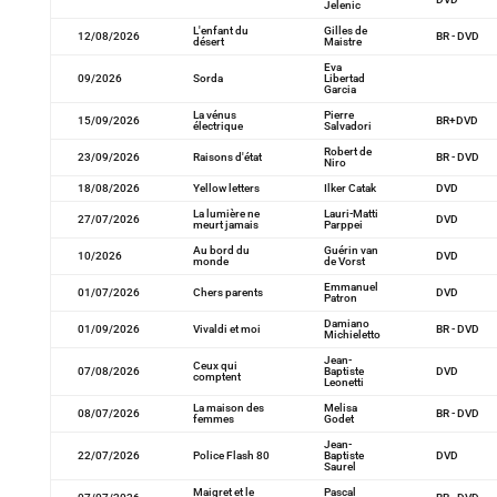
Jelenic
L'enfant du
Gilles de
12/08/2026
BR - DVD
désert
Maistre
Eva
09/2026
Sorda
Libertad
Garcia
La vénus
Pierre
15/09/2026
BR+DVD
électrique
Salvadori
Robert de
23/09/2026
Raisons d'état
BR - DVD
Niro
18/08/2026
Yellow letters
Ilker Catak
DVD
La lumière ne
Lauri-Matti
27/07/2026
DVD
meurt jamais
Parppei
Au bord du
Guérin van
10/2026
DVD
monde
de Vorst
Emmanuel
01/07/2026
Chers parents
DVD
Patron
Damiano
01/09/2026
Vivaldi et moi
BR - DVD
Michieletto
Jean-
Ceux qui
07/08/2026
Baptiste
DVD
comptent
Leonetti
La maison des
Melisa
08/07/2026
BR - DVD
femmes
Godet
Jean-
22/07/2026
Police Flash 80
Baptiste
DVD
Saurel
Maigret et le
Pascal