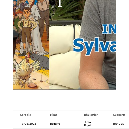
Sortie le
Films
Réalisation
Supports
Julien
19/08/2026
Bagarre
BR - DVD
Royal