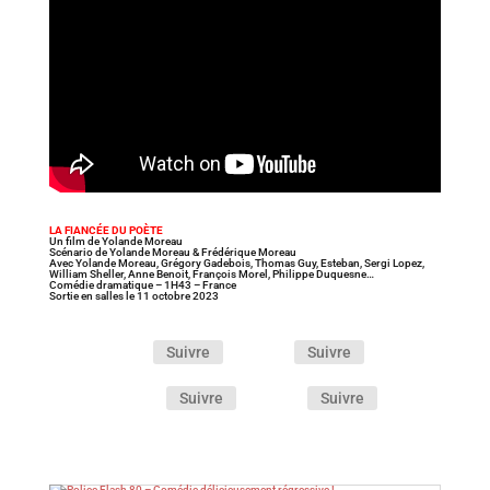
LA FIANCÉE DU POÈTE
Un film de Yolande Moreau
Scénario de Yolande Moreau & Frédérique Moreau
Avec Yolande Moreau, Grégory Gadebois, Thomas Guy, Esteban, Sergi Lopez,
William Sheller, Anne Benoit, François Morel, Philippe Duquesne…
Comédie dramatique – 1H43 – France
Sortie en salles le 11 octobre 2023
Suivre
Suivre
Suivre
Suivre