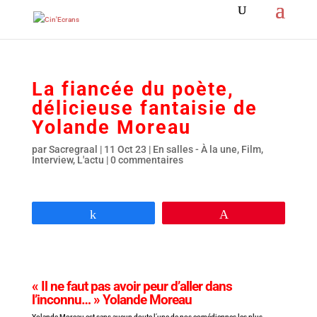
La fiancée du poète,
délicieuse fantaisie de
Yolande Moreau
par
Sacregraal
|
11 Oct 23
|
En salles - À la une
,
Film
,
Interview
,
L'actu
|
0 commentaires
Partagez
Épingle
« Il ne faut pas avoir peur d’aller dans
l’inconnu… » Yolande Moreau
Yolande Moreau est sans aucun doute l’une de nos comédiennes les plus