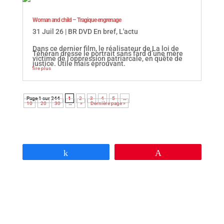
Woman and child – Tragique engrenage
31 Juil 26
|
BR DVD En bref
,
L'actu
Dans ce dernier film, le réalisateur de La loi de
Téhéran dresse le portrait sans fard d’une mère
victime de l’oppression patriarcale, en quête de
justice. Utile mais éprouvant.
lire plus
Page 1 sur 244
1
2
3
4
5
…
10
20
30
…
»
Dernière page »
Partagez
Épingle