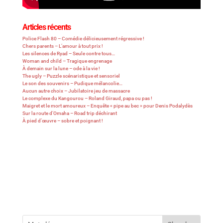
Articles récents
Police Flash 80 – Comédie délicieusement régressive !
Chers parents – L’amour à tout prix !
Les silences de Ryad – Seule contre tous…
Woman and child – Tragique engrenage
À demain sur la lune – ode à la vie !
The ugly – Puzzle scénaristique et sensoriel
Le son des souvenirs – Pudique mélancolie…
Aucun autre choix – Jubilatoire jeu de massacre
Le complexe du Kangourou – Roland Giraud, papa ou pas !
Maigret et le mort amoureux – Enquête « pipe au bec » pour Denis Podalydès
Sur la route d’Omaha – Road trip déchirant
À pied d’œuvre – sobre et poignant !