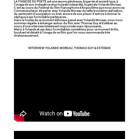
LA FIANCÉE DU POÈTE est une œuvre généreuse, bigarrée et excentrique, à
l’image de son instigatrice et principale interprète, la géniale Yolande Moreau.
C’est au cours du Festival du film francophone d’Angoulême que nous avons eu
l’immense plaisir de parler avec Yolande Moreau de cette troisième réalisation,
du sentiment d’usurpation ou bien encore de son plaisir d’actrice à donner la
réplique à ses formidable partenaires…
Dans la foulée de ce moment délicieux passé avec Yolande Moreau, nous nous
sommes régalés à échanger autour du film avec Thomas Guy et Esteban au
cours d’une interview totalement improvisée mais réjouissante…
Merci à Yolande et ses deux formidables comédiens pour ce moment drôle,
touchant et décalé à l’image de ce film que l’on vous recommande très
chaleureusement.
INTERVIEW YOLANDE MOREAU, THOMAS GUY & ESTEBAN