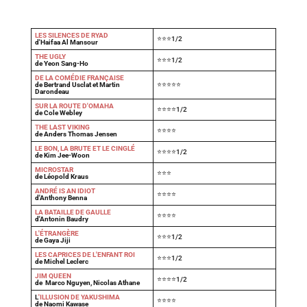
LES SILENCES DE RYAD
⭐⭐⭐1/2
d'Haifaa Al Mansour
THE UGLY
⭐⭐⭐1/2
de Yeon Sang-Ho
DE LA COMÉDIE FRANÇAISE
de Bertrand Usclat et Martin
⭐⭐⭐⭐⭐
Darondeau
SUR LA ROUTE D'OMAHA
⭐⭐⭐⭐1/2
de Cole Webley
T
HE LAST VIKING
⭐⭐⭐⭐
de Anders Thomas Jensen
LE BON, LA BRUTE ET LE CINGLÉ
⭐⭐⭐⭐1/2
de Kim Jee-Woon
MICROSTAR
⭐⭐⭐
de Léopold Kraus
ANDRÉ IS AN IDIOT
⭐⭐⭐⭐
d'Anthony Benna
LA BATAILLE DE GAULLE
⭐⭐⭐⭐
d'Antonin Baudry
L'ÉTRANGÈRE
⭐⭐⭐1/2
de Gaya Jiji
LES CAPRICES DE L'ENFANT ROI
⭐⭐⭐1/2
de Michel Leclerc
JIM QUEEN
⭐⭐⭐⭐1/2
de Marco Nguyen, Nicolas Athane
L
'ILLUSION DE YAKUSHIMA
⭐⭐⭐⭐
de Naomi Kawase