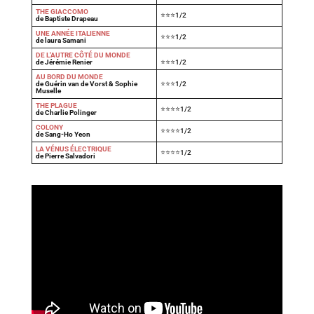
THE GIACCOMO
⭐⭐⭐1/2
de Baptiste Drapeau
UNE ANNÉE ITALIENNE
⭐⭐⭐1/2
de laura Samani
DE L'AUTRE CÔTÉ DU MONDE
de Jérémie Renier
⭐⭐⭐1/2
AU BORD DU MONDE
de Guérin van de Vorst & Sophie
⭐⭐⭐1/2
Muselle
THE PLAGUE
⭐⭐⭐⭐1/2
de Charlie Polinger
COLONY
⭐⭐⭐⭐1/2
de Sang-Ho Yeon
LA VÉNUS ÉLECTRIQUE
⭐⭐⭐⭐1/2
de Pierre Salvadori