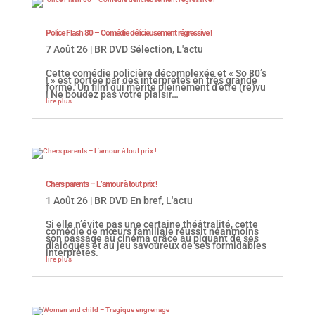
Police Flash 80 – Comédie délicieusement régressive !
7 Août 26
|
BR DVD Sélection
,
L'actu
Cette comédie policière décomplexée et « So 80’s
! » est portée par des interprètes en très grande
forme. Un film qui mérite pleinement d’être (re)vu
! Ne boudez pas votre plaisir…
lire plus
Chers parents – L’amour à tout prix !
1 Août 26
|
BR DVD En bref
,
L'actu
Si elle n’évite pas une certaine théâtralité, cette
comédie de mœurs familiale réussit néanmoins
son passage au cinéma grâce au piquant de ses
dialogues et au jeu savoureux de ses formidables
interprètes.
lire plus