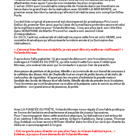
attachantes mais aussi l’une de nos cinéastes les plus originales.
C’est en 2004 que l’inoubliable interprète de Yolande dans Les Deschiens se
lance dans le grand bain de la réalisation avec QUAND LA MER MONTE, un
premier essai derrière la caméra qu’elle écrit et réalise avec son complice Gilles
Porte.
Ce récit très original et personnel est récompensé du prestigieux Prix Louis
Delluc du premier film ainsi que le César de la meilleure première œuvre et celui
de la meilleure actrice pour Yolande Moreau. Cinq ans plus tard, son rôle-titre
dans SÉRAPHINE de Martin Provost lui vaudra son second César
d’interprétation.
En 2013, l’actrice, scénariste et réalisatrice signe cette fois en solo HENRI, une
comédie dramatique qu’elle présente la même année à La Quinzaine des
réalisateurs.
« J’aimerai bien être une cinéphile, je vais peut-être m’y mettre en vieillissant ! »
Yolande Moreau
Il aura donc fallu patienter 10 ans avant de découvrir son troisième long-
métrage LA FIANCÉE DU POÈTE, qu’elle coécrit cette fois avec Frédérique
Moreau, une scénariste avec qui la cinéaste n’a aucun lien de parenté…
Amoureuse de peinture et de poésie, Mireille s’accommode de son travail de serveuse à
la cafétéria des Beaux-Arts de Charleville tout en vivant de petits larcins et de trafic de
cartouches de cigarettes. N’ayant pas les moyens d’entretenir la grande maison
familiale des bords de Meuse dont elle hérite, Mireille décide de prendre trois locataires.
Trois hommes qui vont bouleverser sa routine et la préparer, sans le savoir, au retour du
quatrième : son grand amour de jeunesse, le poète.
Avec LA FIANCÉE DU POÈTE, Yolande Moreau nous régale d’une fable poétique
en forme de fantaisie enchanteresse et peuplée de joyeux faussaires.
Pour l’accompagner dans cette aventure atypique, la réalisatrice s’est entourée
d’un casting 5 étoiles avec, entre autres, Grégory Gadebois, Sergi Lopez, Thomas
Guy, Esteban ou bien encore William Sheller dans le rôle d’un curé qui chante du
Abba en s’accompagnant à l’orgue.
« Est-ce que tu peux chanter un peu plus faux, tu m’avais habitué à pire… »
Esteban, à propos d’une demande de Yolande Moreau