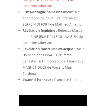
Sandrine Kiberlain
Prix Gonzague Saint Bris
(meilleure
adaptation d’une œuvre littéraire) :
SERRE MOI FORT de Mathieu Amalric
Révélation féminine
: Rebecca Marder
dans UNE JEUNE FILLE QUI VA BIEN de
Sandrine Kiberlain
Révélation masculine ex-aequo
: Yasin
Houicha dans FRAGILE d’Emma
Benestan & Thimotée Robart dans LES
MAGNÉTIQUES de Vincent Maël
Cardona
Swann d’honneur
: Françoise Fabian