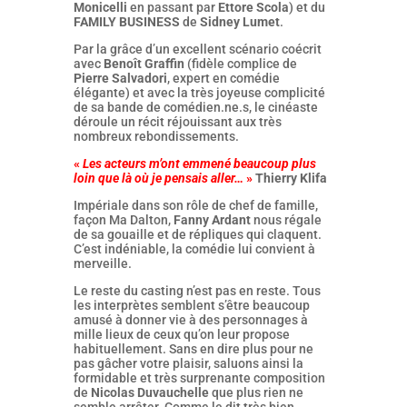
Monicelli
en passant par
Ettore Scola
) et du
FAMILY BUSINESS
de
Sidney Lumet
.
Par la grâce d’un excellent scénario coécrit
avec
Benoît Graffin
(fidèle complice de
Pierre Salvadori
, expert en comédie
élégante) et avec la très joyeuse complicité
de sa bande de comédien.ne.s, le cinéaste
déroule un récit réjouissant aux très
nombreux rebondissements.
«
Les acteurs m’ont emmené beaucoup plus
loin que là où je pensais aller…
»
Thierry Klifa
Impériale dans son rôle de chef de famille,
façon Ma Dalton,
Fanny Ardant
nous régale
de sa gouaille et de répliques qui claquent.
C’est indéniable, la comédie lui convient à
merveille.
Le reste du casting n’est pas en reste. Tous
les interprètes semblent s’être beaucoup
amusé à donner vie à des personnages à
mille lieux de ceux qu’on leur propose
habituellement. Sans en dire plus pour ne
pas gâcher votre plaisir, saluons ainsi la
formidable et très surprenante composition
de
Nicolas Duvauchelle
que plus rien ne