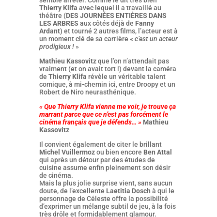
semble arrêter. Comme le dit très bien
Thierry Klifa
avec lequel il a travaillé au
théâtre (
DES JOURNÉES ENTIÈRES DANS
LES ARBRES
aux côtés déjà de
Fanny
Ardant
) et tourné 2 autres films, l’acteur est à
un moment clé de sa carrière «
c’est un acteur
prodigieux !
»
Mathieu Kassovitz
que l’on n’attendait pas
vraiment (et on avait tort !) devant la caméra
de
Thierry Klifa
révèle un véritable talent
comique, à mi-chemin ici, entre Droopy et un
Robert de Niro neurasthénique.
« Que Thierry Klifa vienne me voir, je trouve ça
marrant parce que ce n’est pas forcément le
cinéma français que je défends… »
Mathieu
Kassovitz
Il convient également de citer le brillant
Michel Vuillermoz
ou bien encore
Ben Attal
qui après un détour par des études de
cuisine assume enfin pleinement son désir
de cinéma.
Mais la plus jolie surprise vient, sans aucun
doute, de l’excellente
Laetitia Dosch
à qui le
personnage de Céleste offre la possibilité
d’exprimer un mélange subtil de jeu, à la fois
très drôle et formidablement glamour.