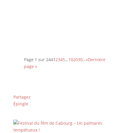
Le nouveau documentaire de
Thomas Balmès, réalisateur de
Bébés, pose un regard intime,
apaisé et souvent bouleversant sur
la fin de vie. À découvrir !
Page 1 sur 244
1
2
3
4
5
…
10
20
30
…
»
Dernière
page »
Partagez
Épingle