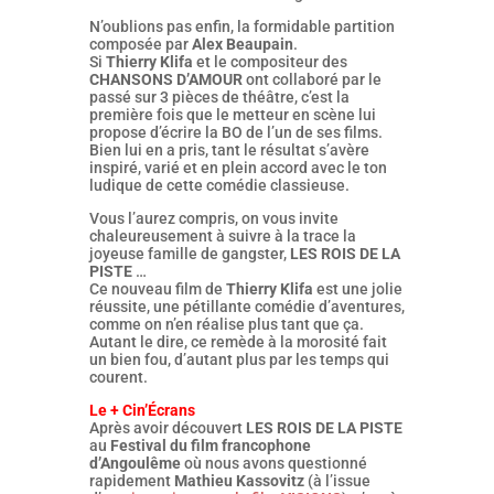
N’oublions pas enfin, la formidable partition
composée par
Alex Beaupain
.
Si
Thierry Klifa
et le compositeur des
CHANSONS D’AMOUR
ont collaboré par le
passé sur 3 pièces de théâtre, c’est la
première fois que le metteur en scène lui
propose d’écrire la BO de l’un de ses films.
Bien lui en a pris, tant le résultat s’avère
inspiré, varié et en plein accord avec le ton
ludique de cette comédie classieuse.
Vous l’aurez compris, on vous invite
chaleureusement à suivre à la trace la
joyeuse famille de gangster,
LES ROIS DE LA
PISTE
…
Ce nouveau film de
Thierry Klifa
est une jolie
réussite, une pétillante comédie d’aventures,
comme on n’en réalise plus tant que ça.
Autant le dire, ce remède à la morosité fait
un bien fou, d’autant plus par les temps qui
courent.
Le + Cin’Écrans
Après avoir découvert
LES ROIS DE LA PISTE
au
Festival du film francophone
d’Angoulême
où nous avons questionné
rapidement
Mathieu Kassovitz
(à l’issue