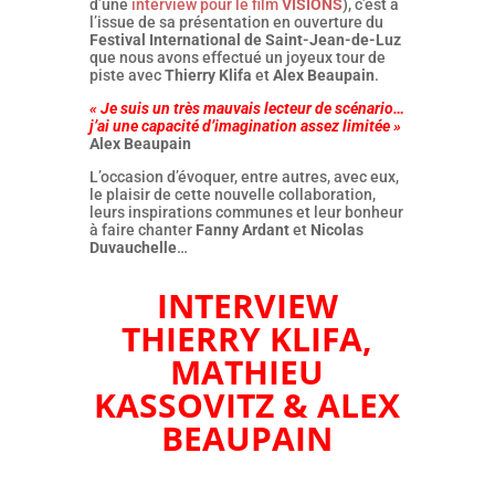
d’une
interview pour le film
VISIONS
), c’est à
l’issue de sa présentation en ouverture du
Festival International de Saint-Jean-de-Luz
que nous avons effectué un joyeux tour de
piste avec
Thierry Klifa
et
Alex Beaupain
.
« Je suis un très mauvais lecteur de scénario…
j’ai une capacité d’imagination assez limitée »
Alex Beaupain
L’occasion d’évoquer, entre autres, avec eux,
le plaisir de cette nouvelle collaboration,
leurs inspirations communes et leur bonheur
à faire chanter
Fanny Ardant
et
Nicolas
Duvauchelle
…
INTERVIEW
THIERRY KLIFA,
MATHIEU
KASSOVITZ & ALEX
BEAUPAIN