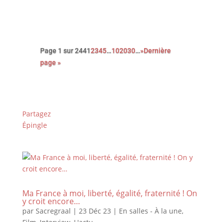
Page 1 sur 244
1
2
3
4
5
…
10
20
30
…
»
Dernière
page »
Partagez
Épingle
Ma France à moi, liberté, égalité, fraternité ! On
y croit encore…
par
Sacregraal
|
23 Déc 23
|
En salles - À la une
,