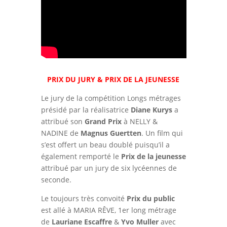
PRIX DU JURY & PRIX DE LA JEUNESSE
Le jury de la compétition Longs métrages
présidé par la réalisatrice
Diane Kurys
a
attribué son
Grand Prix
à NELLY &
NADINE de
Magnus Guertten
. Un film qui
s’est offert un beau doublé puisqu’il a
également remporté le
Prix de la jeunesse
attribué par un jury de six lycéennes de
seconde.
Le toujours très convoité
Prix du public
est allé à MARIA RÊVE, 1er long métrage
de
Lauriane Escaffre
&
Yvo Muller
avec