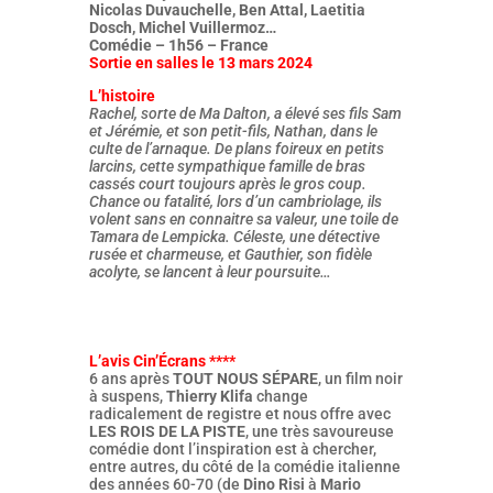
Nicolas Duvauchelle, Ben Attal, Laetitia
Dosch, Michel Vuillermoz…
Comédie – 1h56 – France
Sortie en salles le 13 mars 2024
L’histoire
Rachel, sorte de Ma Dalton, a élevé ses fils Sam
et Jérémie, et son petit-fils, Nathan, dans le
culte de l’arnaque. De plans foireux en petits
larcins, cette sympathique famille de bras
cassés court toujours après le gros coup.
Chance ou fatalité, lors d’un cambriolage, ils
volent sans en connaitre sa valeur, une toile de
Tamara de Lempicka. Céleste, une détective
rusée et charmeuse, et Gauthier, son fidèle
acolyte, se lancent à leur poursuite…
L’avis Cin’Écrans ****
6 ans après
TOUT NOUS SÉPARE
, un film noir
à suspens,
Thierry Klifa
change
radicalement de registre et nous offre avec
LES ROIS DE LA PISTE
, une très savoureuse
comédie dont l’inspiration est à chercher,
entre autres, du côté de la comédie italienne
des années 60-70 (de
Dino Risi
à
Mario