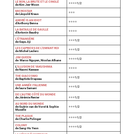
LE BON, LA BRUTE ET LE CINGLÉ
⭐⭐⭐⭐1/2
de Kim Jee-Woon
MICROSTAR
⭐⭐⭐
de Léopold Kraus
ANDRÉ IS AN IDIOT
⭐⭐⭐⭐
d'Anthony Benna
LA BATAILLE DE GAULLE
⭐⭐⭐⭐
d'Antonin Baudry
L'ÉTRANGÈRE
⭐⭐⭐1/2
de Gaya Jiji
LES CAPRICES DE L'ENFANT ROI
⭐⭐⭐1/2
de Michel Leclerc
JIM QUEEN
⭐⭐⭐⭐1/2
de Marco Nguyen, Nicolas Athane
L
'ILLUSION DE YAKUSHIMA
⭐⭐⭐⭐
de Naomi Kawase
THE GIACCOMO
⭐⭐⭐1/2
de Baptiste Drapeau
UNE ANNÉE ITALIENNE
⭐⭐⭐1/2
de laura Samani
DE L'AUTRE CÔTÉ DU MONDE
de Jérémie Renier
⭐⭐⭐1/2
AU BORD DU MONDE
de Guérin van de Vorst & Sophie
⭐⭐⭐1/2
Muselle
THE PLAGUE
⭐⭐⭐⭐1/2
de Charlie Polinger
COLONY
⭐⭐⭐⭐1/2
de Sang-Ho Yeon