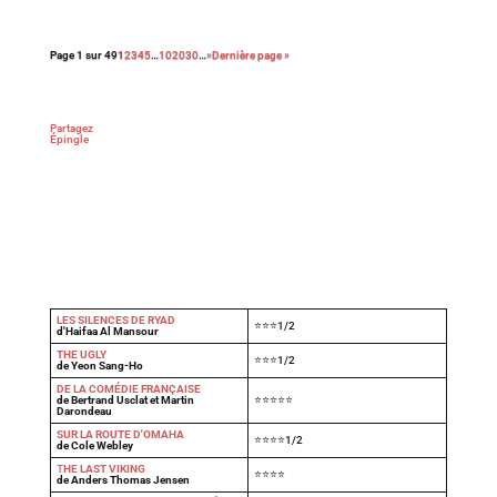
Page 1 sur 49
1
2
3
4
5
…
10
20
30
…
»
Dernière page »
Partagez
Épingle
LES SILENCES DE RYAD
⭐⭐⭐1/2
d'Haifaa Al Mansour
THE UGLY
⭐⭐⭐1/2
de Yeon Sang-Ho
DE LA COMÉDIE FRANÇAISE
de Bertrand Usclat et Martin
⭐⭐⭐⭐⭐
Darondeau
SUR LA ROUTE D'OMAHA
⭐⭐⭐⭐1/2
de Cole Webley
T
HE LAST VIKING
⭐⭐⭐⭐
de Anders Thomas Jensen