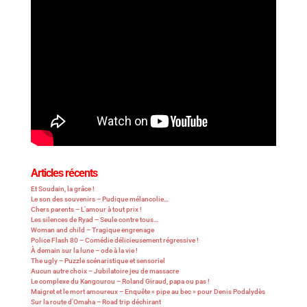
Articles récents
Et Soudain, la grâce !
Le son des souvenirs – Pudique mélancolie…
Chers parents – L’amour à tout prix !
Les silences de Ryad – Seule contre tous…
Woman and child – Tragique engrenage
Police Flash 80 – Comédie délicieusement régressive !
À demain sur la lune – ode à la vie !
The ugly – Puzzle scénaristique et sensoriel
Aucun autre choix – Jubilatoire jeu de massacre
Le complexe du Kangourou – Roland Giraud, papa ou pas !
Maigret et le mort amoureux – Enquête « pipe au bec » pour Denis Podalydès
Sur la route d’Omaha – Road trip déchirant