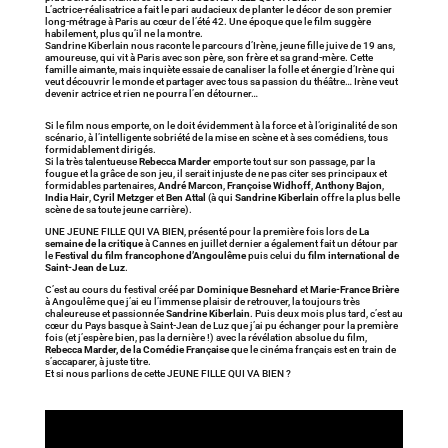
L’actrice-réalisatrice a fait le pari audacieux de planter le décor de son premier
long-métrage à Paris au cœur de l’été 42. Une époque que le film suggère
habilement, plus qu’il ne la montre.
Sandrine Kiberlain nous raconte le parcours d’Irène, jeune fille juive de 19 ans,
amoureuse, qui vit à Paris avec son père, son frère et sa grand-mère. Cette
famille aimante, mais inquiète essaie de canaliser la folle et énergie d’Irène qui
veut découvrir le monde et partager avec tous sa passion du théâtre… Irène veut
devenir actrice et rien ne pourra l’en détourner…
Si le film nous emporte, on le doit évidemment à la force et à l’originalité de son
scénario, à l’intelligente sobriété de la mise en scène et à ses comédiens, tous
formidablement dirigés.
Si la très talentueuse
Rebecca Marder
emporte tout sur son passage, par la
fougue et la grâce de son jeu, il serait injuste de ne pas citer ses principaux et
formidables partenaires,
André Marcon
,
Françoise Widhoff
,
Anthony Bajon
,
India Hair
,
Cyril Metzger
et
Ben Attal
(à qui
Sandrine Kiberlain
offre la plus belle
scène de sa toute jeune carrière).
UNE JEUNE FILLE QUI VA BIEN, présenté pour la première fois lors de
La
semaine de la critique
à Cannes en juillet dernier a également fait un détour par
le
Festival du film francophone d’Angoulême
puis celui du
film international de
Saint-Jean de Luz
.
C’est au cours du festival créé par
Dominique Besnehard
et
Marie-France Brière
à Angoulême que j’ai eu l’immense plaisir de retrouver, la toujours très
chaleureuse et passionnée
Sandrine Kiberlain
. Puis deux mois plus tard, c’est au
cœur du Pays basque à Saint-Jean de Luz que j’ai pu échanger pour la première
fois (et j’espère bien, pas la dernière !) avec la révélation absolue du film,
Rebecca Marder, de la Comédie Française
que le cinéma français est en train de
s’accaparer, à juste titre.
Et si nous parlions de cette JEUNE FILLE QUI VA BIEN ?