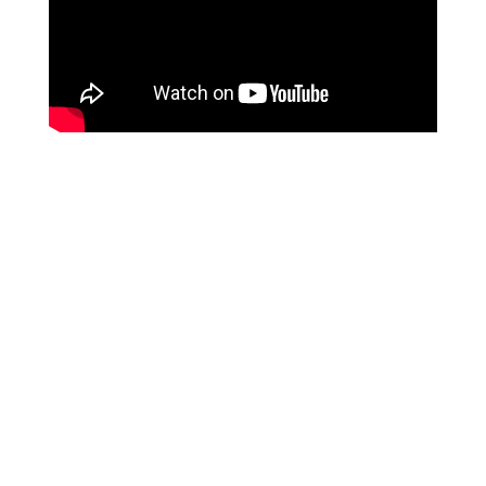
C’est une vague de 13 films cannois qui va
déferler, le temps d’un week-end, du 22 au 24
mai, dans les salles Pathé de 10 villes
françaises, sans oublier d’autres événements
parisiens. L’occasion de véritable marathon
d’avant-premières pour les plus cinéphiles
d’entre vous.