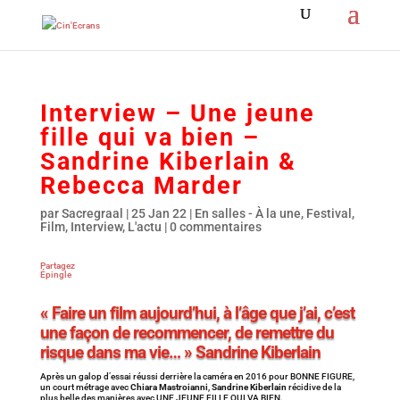
Interview – Une jeune
fille qui va bien –
Sandrine Kiberlain &
Rebecca Marder
par
Sacregraal
|
25 Jan 22
|
En salles - À la une
,
Festival
,
Film
,
Interview
,
L'actu
|
0 commentaires
Partagez
Épingle
« Faire un film aujourd’hui, à l’âge que j’ai, c’est
une façon de recommencer, de remettre du
risque dans ma vie… » Sandrine Kiberlain
Après un galop d’essai réussi derrière la caméra en 2016 pour BONNE FIGURE,
un court métrage avec
Chiara Mastroianni
,
Sandrine Kiberlain
récidive de la
plus belle des manières avec UNE JEUNE FILLE QUI VA BIEN.