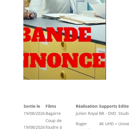
Sortie le
Films
Réalisation
Supports
Edite
19/08/2026
Bagarre
Julien Royal
BR - DVD
Studi
Coup de
Roger
4K UHD +
Unive
19/08/2026
foudre à