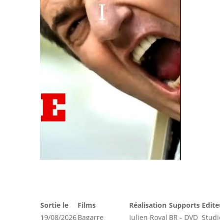
Sortie le
Films
Réalisation
Supports
Edite
19/08/2026
Bagarre
Julien Royal
BR - DVD
Studi