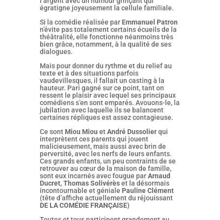
l’argent avec un humour grinçant qui
égratigne joyeusement la cellule familiale.
Si la comédie réalisée par
Emmanuel Patron
n’évite pas totalement certains écueils de la
théâtralité, elle fonctionne néanmoins très
bien grâce, notamment, à la qualité de ses
dialogues.
Mais pour donner du rythme et du relief au
texte et à des situations parfois
vaudevillesques, il fallait un casting à la
hauteur. Pari gagné sur ce point, tant on
ressent le plaisir avec lequel ses principaux
comédiens s’en sont emparés. Avouons-le, la
jubilation avec laquelle ils se balancent
certaines répliques est assez contagieuse.
Ce sont
Miou Miou
et
André Dussolier
qui
interprètent ces parents qui jouent
malicieusement, mais aussi avec brin de
perversité, avec les nerfs de leurs enfants.
Ces grands enfants, un peu contraints de se
retrouver au cœur de la maison de famille,
sont eux incarnés avec fougue par
Arnaud
Ducret
,
Thomas Solivérès
et la désormais
incontournable et géniale
Pauline Clément
(tête d’affiche actuellement du réjouissant
DE LA COMÉDIE FRANÇAISE
)
Toutes et tous participent grandement au