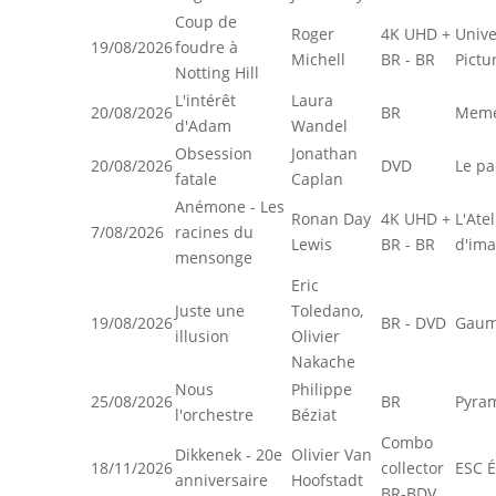
Coup de
Roger
4K UHD +
Unive
19/08/2026
foudre à
Michell
BR - BR
Pictu
Notting Hill
L'intérêt
Laura
20/08/2026
BR
Meme
d'Adam
Wandel
Obsession
Jonathan
20/08/2026
DVD
Le pa
fatale
Caplan
Anémone - Les
Ronan Day
4K UHD +
L'Atel
7/08/2026
racines du
Lewis
BR - BR
d'im
mensonge
Eric
Juste une
Toledano,
19/08/2026
BR - DVD
Gaum
illusion
Olivier
Nakache
Nous
Philippe
25/08/2026
BR
Pyra
l'orchestre
Béziat
Combo
Dikkenek - 20e
Olivier Van
18/11/2026
collector
ESC É
anniversaire
Hoofstadt
BR-BDV