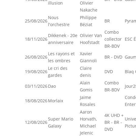
illusion
Olivier
Nakache
Nous
Philippe
25/08/2026
BR
Pyra
l'orchestre
Béziat
Combo
Dikkenek - 20e
Olivier Van
18/11/2026
collector
ESC É
anniversaire
Hoofstadt
BR-BDV
Les rayons et
Xavier
26/08/2026
BR - DVD
Gaum
les ombres
Giannoli
Le cri des
Claire
19/08/2026
DVD
Blaq 
gardes
denis
Alain
Combo
03/11/2026
Dao
Jour2
Gomis
BR-BDV
Jaime
Cond
18/08/2026
Morlaix
Rosales
Enter
Aaron
4K UHD +
Super Mario
Horvath,
Unive
12/08/2026
BR - BR -
Galaxy
Michael
Pictu
DVD
Jelenic