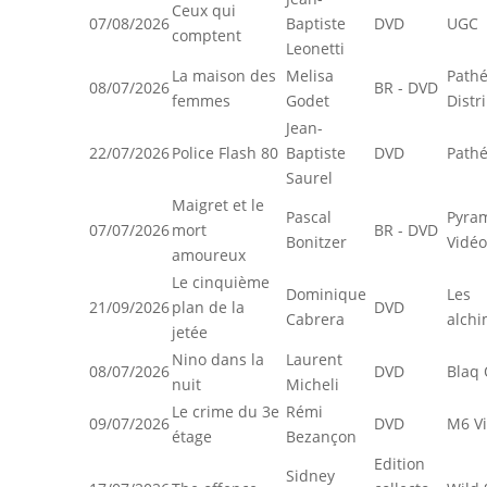
Ceux qui
07/08/2026
Baptiste
DVD
UGC
comptent
Leonetti
La maison des
Melisa
Path
08/07/2026
BR - DVD
femmes
Godet
Distr
Jean-
22/07/2026
Police Flash 80
Baptiste
DVD
Pathé
Saurel
Maigret et le
Pascal
Pyra
07/07/2026
mort
BR - DVD
Bonitzer
Vidéo
amoureux
Le cinquième
Dominique
Les
21/09/2026
plan de la
DVD
Cabrera
alchi
jetée
Nino dans la
Laurent
08/07/2026
DVD
Blaq 
nuit
Micheli
Le crime du 3e
Rémi
09/07/2026
DVD
M6 V
étage
Bezançon
Edition
Sidney