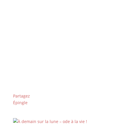
Le nouveau documentaire de Thomas
Balmès, réalisateur de Bébés, pose un
regard intime, apaisé et souvent
bouleversant sur la fin de vie. À
découvrir !
Partagez
Épingle