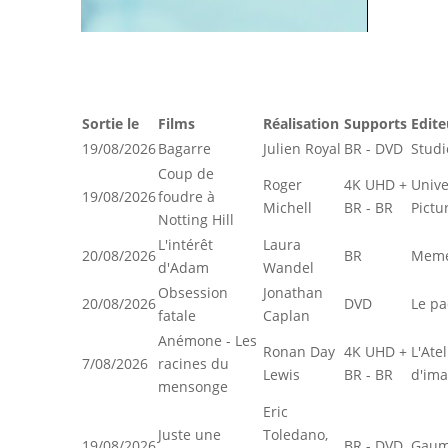
Sortie le
Films
Réalisation
Supports
Edite
19/08/2026
Bagarre
Julien Royal
BR - DVD
Studi
Coup de
Roger
4K UHD +
Unive
19/08/2026
foudre à
Michell
BR - BR
Pictu
Notting Hill
L'intérêt
Laura
20/08/2026
BR
Meme
d'Adam
Wandel
Obsession
Jonathan
20/08/2026
DVD
Le pa
fatale
Caplan
Anémone - Les
Ronan Day
4K UHD +
L'Atel
7/08/2026
racines du
Lewis
BR - BR
d'im
mensonge
Eric
Juste une
Toledano,
19/08/2026
BR - DVD
Gaum