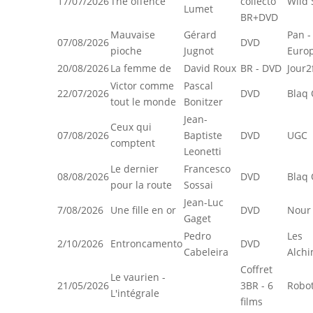
17/07/2026
The offence
collecto
Wild 
Lumet
BR+DVD
Mauvaise
Gérard
Pan -
07/08/2026
DVD
pioche
Jugnot
Euro
20/08/2026
La femme de
David Roux
BR - DVD
Jour2
Victor comme
Pascal
22/07/2026
DVD
Blaq 
tout le monde
Bonitzer
Jean-
Ceux qui
07/08/2026
Baptiste
DVD
UGC
comptent
Leonetti
Le dernier
Francesco
08/08/2026
DVD
Blaq 
pour la route
Sossai
Jean-Luc
7/08/2026
Une fille en or
DVD
Nour 
Gaget
Pedro
Les
2/10/2026
Entroncamento
DVD
Cabeleira
Alchi
Coffret
Le vaurien -
21/05/2026
3BR - 6
Robot
L'intégrale
films