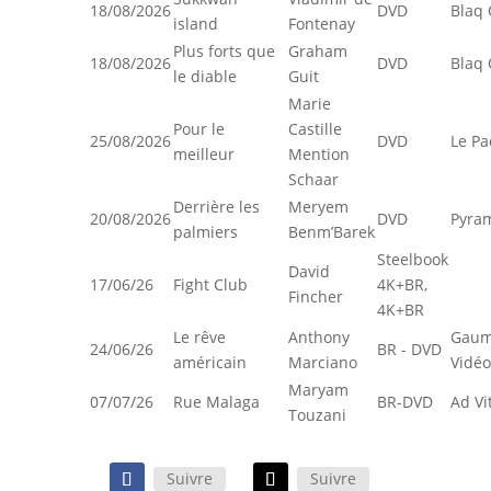
18/08/2026
DVD
Blaq 
island
Fontenay
Plus forts que
Graham
18/08/2026
DVD
Blaq 
le diable
Guit
Marie
Pour le
Castille
25/08/2026
DVD
Le Pa
meilleur
Mention
Schaar
Derrière les
Meryem
20/08/2026
DVD
Pyra
palmiers
Benm’Barek
Steelbook
David
17/06/26
Fight Club
4K+BR,
Fincher
4K+BR
Le rêve
Anthony
Gaum
24/06/26
BR - DVD
américain
Marciano
Vidéo
Maryam
07/07/26
Rue Malaga
BR-DVD
Ad V
Touzani
Suivre
Suivre