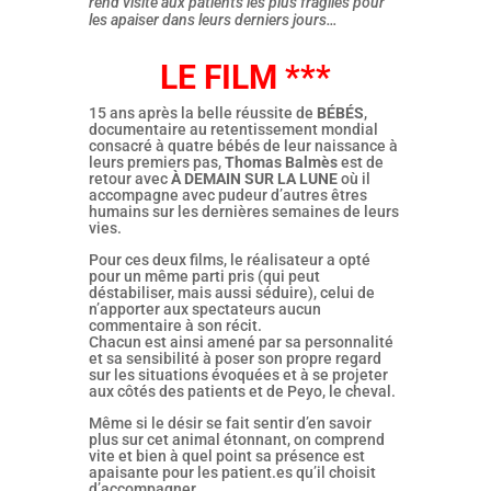
rend visite aux patients les plus fragiles pour
les apaiser dans leurs derniers jours…
LE FILM ***
15 ans après la belle réussite de
BÉBÉS
,
documentaire au retentissement mondial
consacré à quatre bébés de leur naissance à
leurs premiers pas,
Thomas Balmès
est de
retour avec
À DEMAIN SUR LA LUNE
où il
accompagne avec pudeur d’autres êtres
humains sur les dernières semaines de leurs
vies.
Pour ces deux films, le réalisateur a opté
pour un même parti pris (qui peut
déstabiliser, mais aussi séduire), celui de
n’apporter aux spectateurs aucun
commentaire à son récit.
Chacun est ainsi amené par sa personnalité
et sa sensibilité à poser son propre regard
sur les situations évoquées et à se projeter
aux côtés des patients et de Peyo, le cheval.
Même si le désir se fait sentir d’en savoir
plus sur cet animal étonnant, on comprend
vite et bien à quel point sa présence est
apaisante pour les patient.es qu’il choisit
d’accompagner.