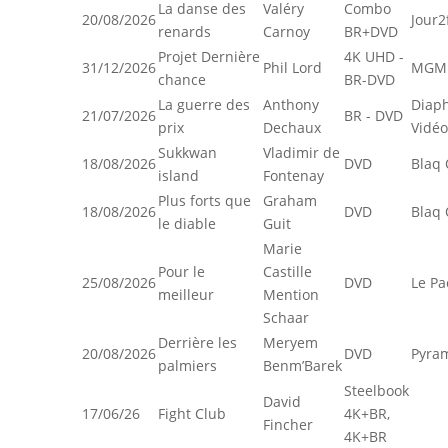
La danse des
Valéry
Combo
20/08/2026
Jour2
renards
Carnoy
BR+DVD
Projet Dernière
4K UHD -
31/12/2026
Phil Lord
MGM
chance
BR-DVD
La guerre des
Anthony
Diap
21/07/2026
BR - DVD
prix
Dechaux
Vidéo
Sukkwan
Vladimir de
18/08/2026
DVD
Blaq 
island
Fontenay
Plus forts que
Graham
18/08/2026
DVD
Blaq 
le diable
Guit
Marie
Pour le
Castille
25/08/2026
DVD
Le Pa
meilleur
Mention
Schaar
Derrière les
Meryem
20/08/2026
DVD
Pyra
palmiers
Benm’Barek
Steelbook
David
17/06/26
Fight Club
4K+BR,
Fincher
4K+BR