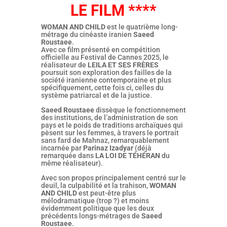
LE FILM ****
WOMAN AND CHILD
est le quatrième long-
métrage du cinéaste iranien
Saeed
Roustaee
.
Avec ce film présenté en compétition
officielle au Festival de Cannes 2025, le
réalisateur de
LEILA ET SES FRÈRES
poursuit son exploration des failles de la
société iranienne contemporaine et plus
spécifiquement, cette fois ci, celles du
système patriarcal et de la justice.
Saeed Roustaee
dissèque le fonctionnement
des institutions, de l’administration de son
pays et le poids de traditions archaïques qui
pèsent sur les femmes, à travers le portrait
sans fard de Mahnaz, remarquablement
incarnée par
Parinaz Izadyar
(déjà
remarquée dans
LA LOI DE TÉHÉRAN
du
même réalisateur).
Avec son propos principalement centré sur le
deuil, la culpabilité et la trahison,
WOMAN
AND CHILD
est peut-être plus
mélodramatique (trop ?) et moins
évidemment politique que les deux
précédents longs-métrages de
Saeed
Roustaee
.