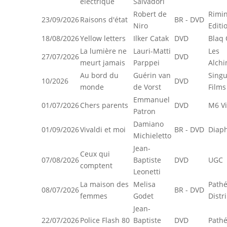
électrique
Salvadori
Robert de
Rimin
23/09/2026
Raisons d'état
BR - DVD
Niro
Editi
18/08/2026
Yellow letters
Ilker Catak
DVD
Blaq 
La lumière ne
Lauri-Matti
Les
27/07/2026
DVD
meurt jamais
Parppei
Alchi
Au bord du
Guérin van
Singu
10/2026
DVD
monde
de Vorst
Films
Emmanuel
01/07/2026
Chers parents
DVD
M6 V
Patron
Damiano
01/09/2026
Vivaldi et moi
BR - DVD
Diap
Michieletto
Jean-
Ceux qui
07/08/2026
Baptiste
DVD
UGC
comptent
Leonetti
La maison des
Melisa
Path
08/07/2026
BR - DVD
femmes
Godet
Distr
Jean-
22/07/2026
Police Flash 80
Baptiste
DVD
Pathé