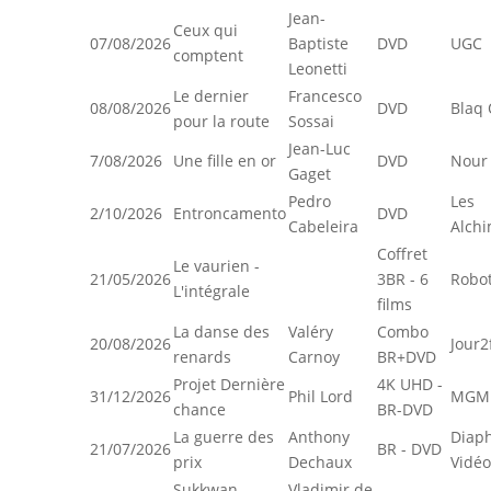
Jean-
Ceux qui
07/08/2026
Baptiste
DVD
UGC
comptent
Leonetti
Le dernier
Francesco
08/08/2026
DVD
Blaq 
pour la route
Sossai
Jean-Luc
7/08/2026
Une fille en or
DVD
Nour 
Gaget
Pedro
Les
2/10/2026
Entroncamento
DVD
Cabeleira
Alchi
Coffret
Le vaurien -
21/05/2026
3BR - 6
Robot
L'intégrale
films
La danse des
Valéry
Combo
20/08/2026
Jour2
renards
Carnoy
BR+DVD
Projet Dernière
4K UHD -
31/12/2026
Phil Lord
MGM
chance
BR-DVD
La guerre des
Anthony
Diap
21/07/2026
BR - DVD
prix
Dechaux
Vidéo
Sukkwan
Vladimir de