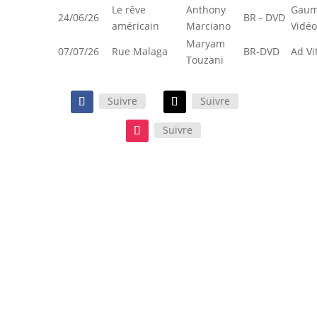
Le rêve
Anthony
Gaum
24/06/26
BR - DVD
américain
Marciano
Vidéo
Maryam
07/07/26
Rue Malaga
BR-DVD
Ad V
Touzani
Suivre
Suivre
Suivre
Si elle n’évite pas une certaine
théâtralité, cette comédie de mœurs
familiale réussit néanmoins son
passage au cinéma grâce au piquant