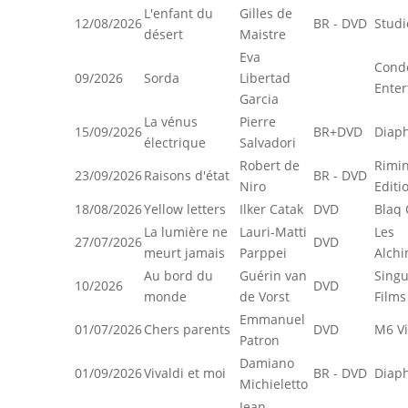
L'enfant du
Gilles de
12/08/2026
BR - DVD
Studi
désert
Maistre
Eva
Cond
09/2026
Sorda
Libertad
Enter
Garcia
La vénus
Pierre
15/09/2026
BR+DVD
Diap
électrique
Salvadori
Robert de
Rimin
23/09/2026
Raisons d'état
BR - DVD
Niro
Editi
18/08/2026
Yellow letters
Ilker Catak
DVD
Blaq 
La lumière ne
Lauri-Matti
Les
27/07/2026
DVD
meurt jamais
Parppei
Alchi
Au bord du
Guérin van
Singu
10/2026
DVD
monde
de Vorst
Films
Emmanuel
01/07/2026
Chers parents
DVD
M6 V
Patron
Damiano
01/09/2026
Vivaldi et moi
BR - DVD
Diap
Michieletto
Jean-