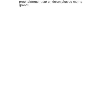
prochainement sur un écran plus ou moins
grand !
Avec ce drame social en forme de
polar, Haifaa Al Mansour signe un
retour engagé et efficace dans les
salles obscures. La réalisatrice
saoudienne de Wadjda confirme
ici la singularité de son regard sur
la condition féminine dans son
pays.