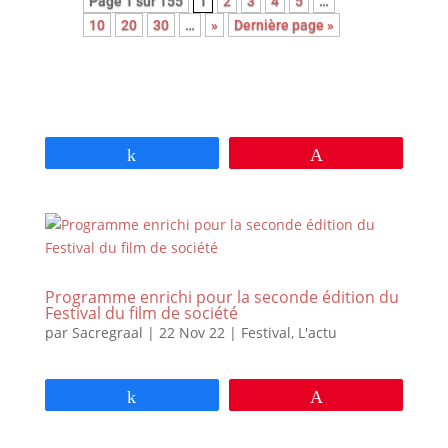
Page 1 sur 155
1
2
3
4
5
…
10
20
30
…
»
Dernière page »
Partagez
Épingle
Programme enrichi pour la seconde édition du
Festival du film de société
par
Sacregraal
|
22 Nov 22
|
Festival
,
L'actu
Partagez
Épingle