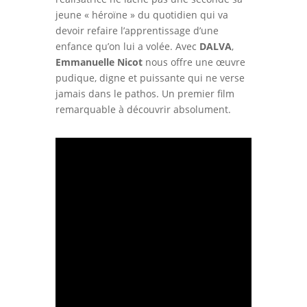
jeune « héroïne » du quotidien qui va
devoir refaire l’apprentissage d’une
enfance qu’on lui a volée. Avec
DALVA
,
Emmanuelle Nicot
nous offre une œuvre
pudique, digne et puissante qui ne verse
jamais dans le pathos. Un premier film
remarquable à découvrir absolument.