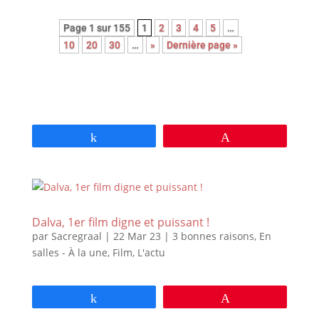
Page 1 sur 155
1
2
3
4
5
…
10
20
30
…
»
Dernière page »
Partagez
Épingle
Dalva, 1er film digne et puissant !
par
Sacregraal
|
22 Mar 23
|
3 bonnes raisons
,
En
salles - À la une
,
Film
,
L'actu
Partagez
Épingle