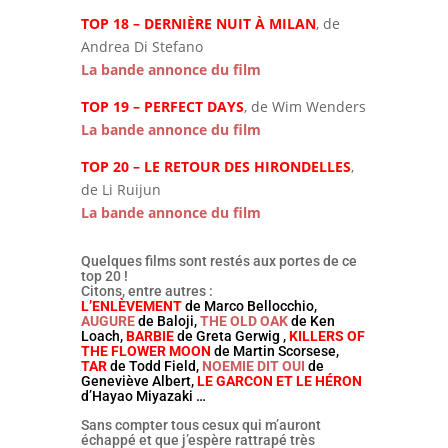
TOP 18 – DERNIÈRE NUIT À MILAN
, de
Andrea Di Stefano
La bande annonce du film
TOP 19 – PERFECT DAYS
, de Wim Wenders
La bande annonce du film
TOP 20 – LE RETOUR DES HIRONDELLES
,
de Li Ruijun
La bande annonce du film
Quelques films sont restés aux portes de ce
top 20 !
Citons, entre autres :
L’ENLÈVEMENT
de Marco Bellocchio,
AUGURE
de Baloji,
THE OLD OAK
de Ken
Loach,
BARBIE
de Greta Gerwig ,
KILLERS OF
THE FLOWER MOON
de Martin Scorsese,
TAR
de Todd Field,
NOEMIE DIT OUI
de
Geneviève Albert,
LE GARCON ET LE HÉRON
d’Hayao Miyazaki …
Sans compter tous cesux qui m’auront
échappé et que j’espère rattrapé très