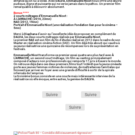
enfance qu’on lui a volée. Avec
DALVA
,
Emmanuelle Nicot
nous offre une œuvre
pudique, digne et puissante qui ne verse jamais dans le pathos. Un premier film
remarquable à découvrir absolument.
Bonus
****
2 courts métrages d’Emmanuelle Nicot :
À L’ARRACHÉ (2016, 23mn)
RAE (2012, 19mn)
Portrait d’Emmanuelle Nicot (une réalisation Fondation Gan pour le cinéma –
5mn)
Merci à
Diaphana
d’avoir eu l’excellente idée de proposer en complément de
DALVA
, les deux courts métrages réalisés par
Emmanuelle Nicot
.
Le premier
RAE
est son film de fin d’études réalisé en 2012 dans le cadre de son
Master en réalisation cinéma fiction (IAD). Un film déjà très abouti qui vaudra à
sa jeune réalisatrice une quinzaine de récompenses lors de sa présentation en
festivals.
Emmanuelle Nicot
transforme ce premier essai quatre ans plus tard avec
À
L’ARRACHÉ
, un second court métrage. Un film au casting principalement
composé d’acteurs non professionnels qui remporte 17 prix à travers le monde.
On retrouve déjà dans ces deux premiers films tout l’intérêt que la jeune cinéaste
porte aux jeunes femmes victimes de violences, de maltraitances familiales qui
finissent par arriver en foyer avec une grande difficulté à sortir de la spirale
infernale de l’emprise.
Le troisième bonus consiste en une courte mais intéressante interview de la
réalisatrice où elle évoque, entre autres, la genèse de
DALVA.
Suivre
Suivre
Suivre