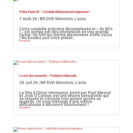
Police Flash 80 – Comédie délicieusement régressive !
7 Août 26
|
BR DVD Sélection
,
L'actu
Cette comédie policière décomplexée et « So 80’s
! » est portée par des interprètes en très grande
forme. Un film qui mérite pleinement d’être (re)vu
! Ne boudez pas votre plaisir…
lire plus
Le son des souvenirs – Pudique mélancolie…
28 Juil 26
|
BR DVD Sélection
,
L'actu
Le film d’Oliver Hermanus, porté par Paul Mescal
et Josh O’Connor, est une œuvre sensorielle qui
se ressent et s’écoute tout autant qu’elle se
regarde. Un long-métrage d’une infinie
délicatesse à découvrir absolument !
lire plus