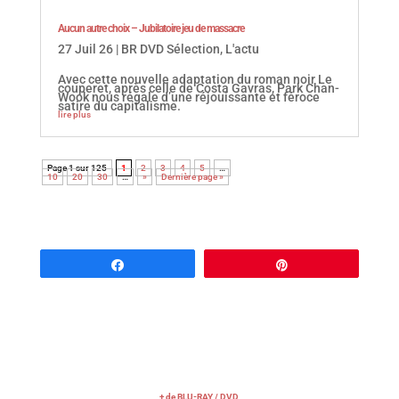
Aucun autre choix – Jubilatoire jeu de massacre
27 Juil 26
|
BR DVD Sélection
,
L'actu
Avec cette nouvelle adaptation du roman noir Le
couperet, après celle de Costa Gavras, Park Chan-
Wook nous régale d’une réjouissante et féroce
satire du capitalisme.
lire plus
Page 1 sur 125
1
2
3
4
5
…
10
20
30
…
»
Dernière page »
Partagez
Épingle
+ de BLU-RAY / DVD