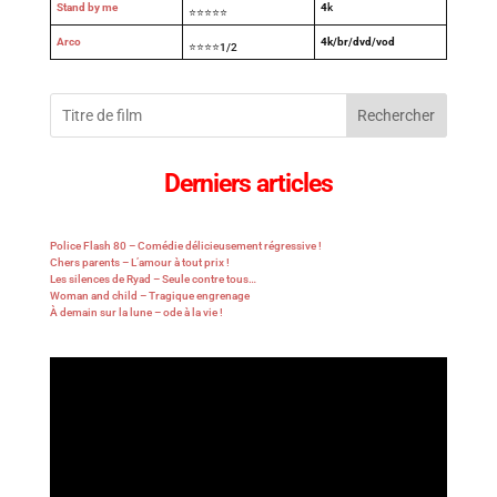
Stand by me
4
k
⭐⭐⭐⭐⭐
Arco
4k/br/dvd/vod
⭐⭐⭐⭐1/2
Rechercher
Derniers articles
Police Flash 80 – Comédie délicieusement régressive !
Chers parents – L’amour à tout prix !
Les silences de Ryad – Seule contre tous…
Woman and child – Tragique engrenage
À demain sur la lune – ode à la vie !