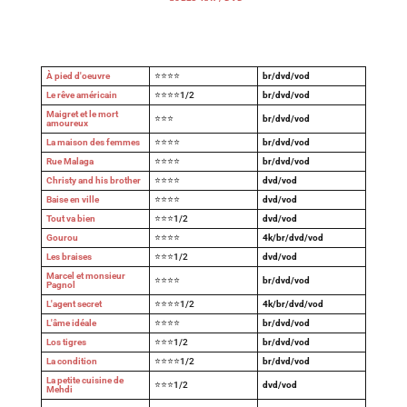
À pied d'oeuvre
⭐⭐⭐⭐
br/dvd/vod
Le rêve américain
⭐⭐⭐⭐1/2
br/dvd/vod
Maigret et le mort
⭐⭐⭐
br/dvd/vod
amoureux
La maison des femmes
⭐⭐⭐⭐
br/dvd/vod
Rue Malaga
⭐⭐⭐⭐
br/dvd/vod
Christy and his brother
⭐⭐⭐⭐
dvd/vod
Baise en ville
⭐⭐⭐⭐
dvd/vod
Tout va bien
⭐⭐⭐1/2
dvd/vod
Gourou
⭐⭐⭐⭐
4k/br/dvd/vod
Les braises
⭐⭐⭐1/2
dvd/vod
Marcel et monsieur
⭐⭐⭐⭐
br/dvd/vod
Pagnol
L'agent secret
⭐⭐⭐⭐1/2
4k/br/dvd/vod
L'âme idéale
⭐⭐⭐⭐
br/dvd/vod
Los tigres
⭐⭐⭐1/2
br/dvd/vod
La condition
⭐⭐⭐⭐1/2
br/dvd/vod
La petite cuisine de
⭐⭐⭐1/2
dvd/vod
Mehdi