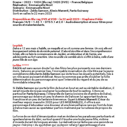
Drame – 2023 – 1H24 (Blu ray) 1H20 (DVD) – France/Belgique
Réalisation : Emmanuelle Nicot
Scénario : Emmanuelle Nicot
Distribution : Zelda Samson, Alexis Manenti, Fanta Guirassy
Sorti en salles le 22 mars 2023
Disponible en Blu-ray, DVD et VOD – le 22 août 2023 – Diaphana Vidéo
Français 16/9 – 1.33 :1 – DTS 5.1 et 2.0 – Audiodescription et sous-titres pour
sourds et malentendants.
Le pitch
Dalva a 12 ans mais s’habille, se maquille et se vit comme une femme. Un soir, elle est
brusquement retirée du domicile paternel. D’abord révoltée et dans l’incompréhension
totale, elle va faire la connaissance de Jayden, un éducateur, et de Samia, une
adolescente au fort caractère. Une nouvelle vie semble alors s’offrir à Dalva, celle d’une
jeune fille de son âge.
Le film *****
DALVA
est sans aucun doute l’un des films les plus puissants vus ces derniers
mois. Saluons en premier lieu, l’incroyable incarnation du rôle-titre par la jeune
comédienne débutante
Zelda Samson
qui évite tous les écueils potentiels, liés à
un rôle aussi puissant et délicat. Nous ne sommes pas prêts d’oublier la folle
détermination du personnage ainsi que l’intensité du regard et du jeu de sa
formidable interprète.
Si
Zelda Samson
qui porte le film de bout en bout en est sa véritable révélation, il
serait injuste de ne pas souligner la justesse de tout le casting. Citons en
particulier
Fanta Guirassy
, l’interprète de Samia (voisine de chambre de Dalva),
personnage qui éclaire un peu le chemin de Dalva en lui apportant toute sa
franchise et un peu de fantaisie bienvenue. Quant à
Alexis Manenti
(César du
meilleur espoir masculin 2020 pour LES MISÉRABLES), il offre à son
personnage d’éducateur une douceur et une bienveillance rare qui font du bien
à Dalva mais aussi au spectateur parfois malmené par la rudesse de propos du
film.
La force de ce récit d’émancipation met en évidence les paradoxes perturbants et
spectaculaires du déni, surtout quand il touche une toute jeune fille, victime
d’inceste durant de longues années. La réalisatrice ne lâche pas une seconde sa
jeune « héroïne » du quotidien qui va devoir refaire l’apprentissage d’une