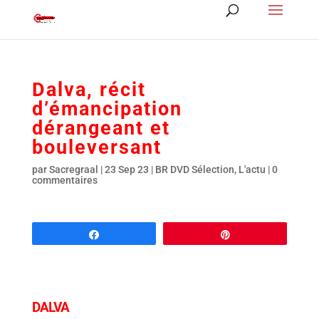
Dalva, récit
d’émancipation
dérangeant et
bouleversant
par
Sacregraal
|
23 Sep 23
|
BR DVD Sélection
,
L'actu
|
0
commentaires
Partagez
Épingle
DALVA