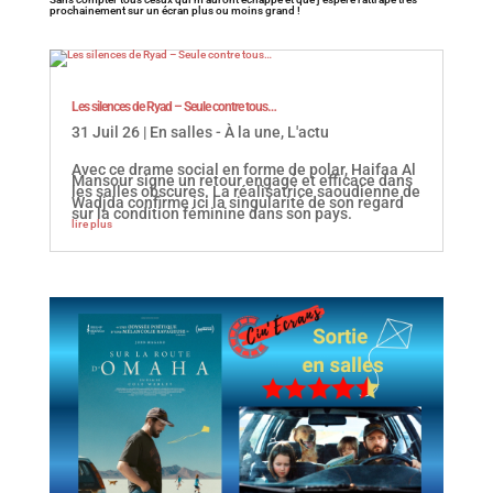
prochainement sur un écran plus ou moins grand !
Les silences de Ryad – Seule contre tous…
31 Juil 26
|
En salles - À la une
,
L'actu
Avec ce drame social en forme de polar, Haifaa Al
Mansour signe un retour engagé et efficace dans
les salles obscures. La réalisatrice saoudienne de
Wadjda confirme ici la singularité de son regard
sur la condition féminine dans son pays.
lire plus