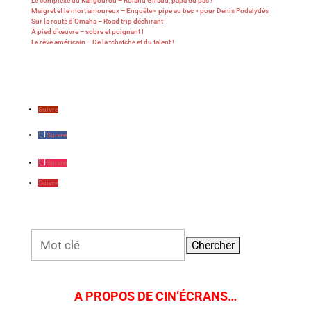
Le complexe du Kangourou – Roland Giraud, papa ou pas !
Maigret et le mort amoureux – Enquête « pipe au bec » pour Denis Podalydès
Sur la route d’Omaha – Road trip déchirant
À pied d’œuvre – sobre et poignant !
Le rêve américain – De la tchatche et du talent !
Suivre
Suivre
Suivre
Suivre
Rechercher:
A PROPOS DE CIN’ÉCRANS…