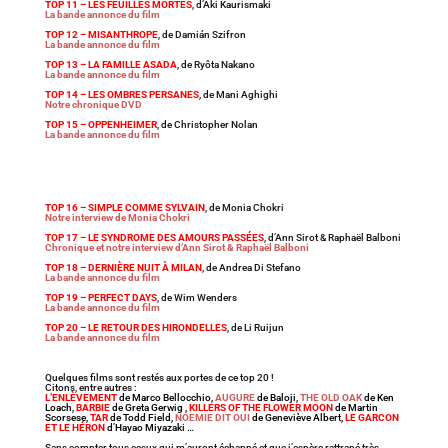
TOP 11 – LES FEUILLES MORTES
, d’Aki Kaurismaki
La bande annonce du film
TOP 12 – MISANTHROPE
, de Damián Szifron
La bande annonce du film
TOP 13 – LA FAMILLE ASADA
, de Ryôta Nakano
La bande annonce du film
TOP 14 – LES OMBRES PERSANES
, de Mani Aghighi
Notre chronique DVD
TOP 15 – OPPENHEIMER
, de Christopher Nolan
La bande annonce du film
TOP 16 – SIMPLE COMME SYLVAIN
, de Monia Chokri
Notre interview de Monia Chokri
TOP 17 – LE SYNDROME DES AMOURS PASSÉES
, d’Ann Sirot & Raphaël Balboni
Chronique et notre interview d’Ann Sirot & Raphaël Balboni
TOP 18 – DERNIÈRE NUIT À MILAN
, de Andrea Di Stefano
La bande annonce du film
TOP 19 – PERFECT DAYS
, de Wim Wenders
La bande annonce du film
TOP 20 – LE RETOUR DES HIRONDELLES
, de Li Ruijun
La bande annonce du film
Quelques films sont restés aux portes de ce top 20 !
Citons, entre autres :
L’ENLÈVEMENT
de Marco Bellocchio,
AUGURE
de Baloji,
THE OLD OAK
de Ken
Loach,
BARBIE
de Greta Gerwig ,
KILLERS OF THE FLOWER MOON
de Martin
Scorsese,
TAR
de Todd Field,
NOEMIE DIT OUI
de Geneviève Albert,
LE GARCON
ET LE HÉRON
d’Hayao Miyazaki …
Sans compter tous cesux qui m’auront échappé et que j’espère rattrapé très