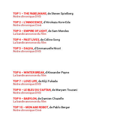
TOP 1 – THE FABELMANS
, de Steven Spielberg
Notre chronique DVD
TOP 2 – L’INNOCENCE
, d’Hirokazu Kore-Eda
Notre chronique Ciné
TOP 3 – EMPIRE OF LIGHT
, de Sam Mendes
La bande annonce du film
TOP 4 – PAST LIVES
,
de Céline Song
La bande annonce du film
TOP 5 – DALVA
,
d’Emmanuelle Nicot
Notre chronique DVD
TOP 6 – WINTER BREAK
,
d’Alexander Payne
La bande annonce du film
TOP 7 – LOVE LIFE
, de Kôji Fukada
Notre chronique DVD
TOP 8 – LE BLEU DU CAFTAN
,
de Maryam Touzani
Notre chronique DVD
TOP 9 – BABYLON
, de Damien Chazelle
La bande annonce du film
TOP 10 – MON AMI ROBOT
, de Pablo Berger
Notre chronique Ciné