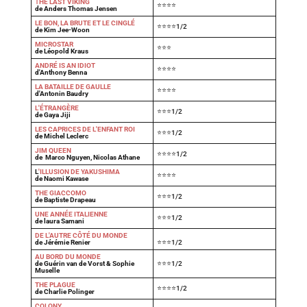
T
HE LAST VIKING
⭐⭐⭐⭐
de Anders Thomas Jensen
LE BON, LA BRUTE ET LE CINGLÉ
⭐⭐⭐⭐1/2
de Kim Jee-Woon
MICROSTAR
⭐⭐⭐
de Léopold Kraus
ANDRÉ IS AN IDIOT
⭐⭐⭐⭐
d'Anthony Benna
LA BATAILLE DE GAULLE
⭐⭐⭐⭐
d'Antonin Baudry
L'ÉTRANGÈRE
⭐⭐⭐1/2
de Gaya Jiji
LES CAPRICES DE L'ENFANT ROI
⭐⭐⭐1/2
de Michel Leclerc
JIM QUEEN
⭐⭐⭐⭐1/2
de Marco Nguyen, Nicolas Athane
L
'ILLUSION DE YAKUSHIMA
⭐⭐⭐⭐
de Naomi Kawase
THE GIACCOMO
⭐⭐⭐1/2
de Baptiste Drapeau
UNE ANNÉE ITALIENNE
⭐⭐⭐1/2
de laura Samani
DE L'AUTRE CÔTÉ DU MONDE
de Jérémie Renier
⭐⭐⭐1/2
AU BORD DU MONDE
de Guérin van de Vorst & Sophie
⭐⭐⭐1/2
Muselle
THE PLAGUE
⭐⭐⭐⭐1/2
de Charlie Polinger
COLONY