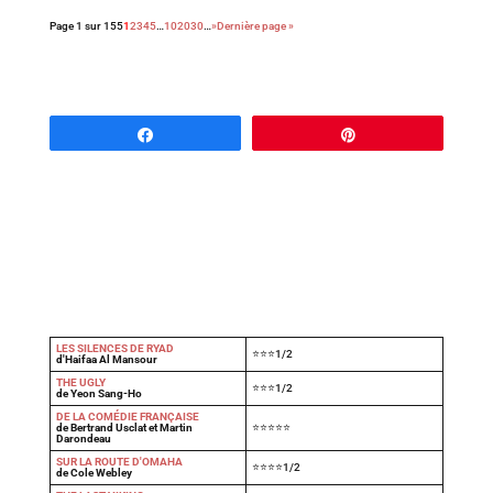
Page 1 sur 155
1
2
3
4
5
…
10
20
30
…
»
Dernière page »
Partagez
Épingle
LES SILENCES DE RYAD
⭐⭐⭐1/2
d'Haifaa Al Mansour
THE UGLY
⭐⭐⭐1/2
de Yeon Sang-Ho
DE LA COMÉDIE FRANÇAISE
de Bertrand Usclat et Martin
⭐⭐⭐⭐⭐
Darondeau
SUR LA ROUTE D'OMAHA
⭐⭐⭐⭐1/2
de Cole Webley