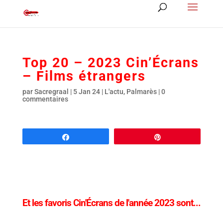
Top 20 – 2023 Cin’Écrans
– Films étrangers
par
Sacregraal
|
5 Jan 24
|
L'actu
,
Palmarès
|
0
commentaires
Partagez
Épingle
Et les favoris Cin'Écrans de l'année 2023 sont...