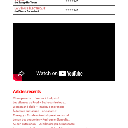
⭐⭐⭐⭐1/2
de Sang-Ho Yeon
LA VÉNUS ÉLECTRIQUE
⭐⭐⭐⭐1/2
de Pierre Salvadori
Articles récents
Chers parents – L’amour à tout prix !
Les silences de Ryad – Seule contre tous…
Woman and child – Tragique engrenage
À demain sur la lune – ode à la vie !
The ugly – Puzzle scénaristique et sensoriel
Le son des souvenirs – Pudique mélancolie…
Aucun autre choix – Jubilatoire jeu de massacre