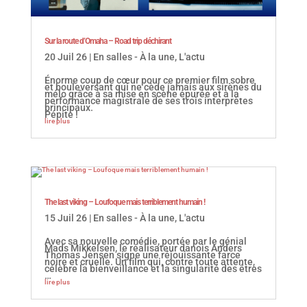
Sur la route d’Omaha – Road trip déchirant
20 Juil 26
|
En salles - À la une
,
L'actu
Énorme coup de cœur pour ce premier film sobre
et bouleversant qui ne cède jamais aux sirènes du
mélo grâce à sa mise en scène épurée et à la
performance magistrale de ses trois interprètes
principaux.
Pépite !
lire plus
The last viking – Loufoque mais terriblement humain !
15 Juil 26
|
En salles - À la une
,
L'actu
Avec sa nouvelle comédie, portée par le génial
Mads Mikkelsen, le réalisateur danois Anders
Thomas Jensen signe une réjouissante farce
noire et cruelle. Un film qui, contre toute attente,
célèbre la bienveillance et la singularité des êtres
…
lire plus