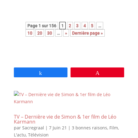
Page 1 sur 156
1
2
3
4
5
…
10
20
30
…
»
Dernière page »
Partagez
Épingle
TV – Dernière vie de Simon & 1er film de Léo
Karmann
par
Sacregraal
|
7 Juin 21
|
3 bonnes raisons
,
Film
,
L'actu
,
Télévision