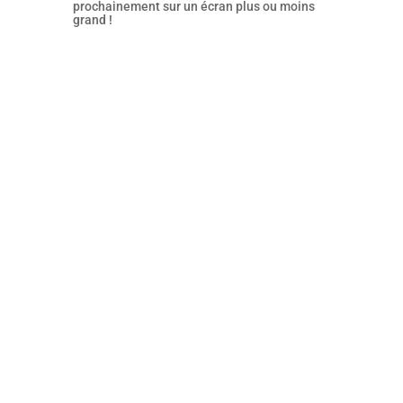
prochainement sur un écran plus ou moins
grand !
Divine surprise que la découverte
de ce film de Ryūsuke Hamaguchi
porté par le talent de Virginie Efira
et Tai Okamoto. Une œuvre
lumineuse et douce comme une
caresse dont le souvenir vous
hante très longtemps après l’avoir
découverte.