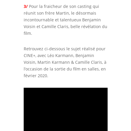
3/
Pour la fraicheur de son casting qui
réunit son frère Martin, le désormais
incontournable et talentueux Benjamin
Voisin et Camille Claris, belle révélation du
film.
Retrouvez ci-dessous le sujet réalisé pour
CINE+, avec Léo Karmann, Benjamin
Voisin, Martin Karmann & Camille Claris, à
l’occasion de la sortie du film en salles, en
février 2020.