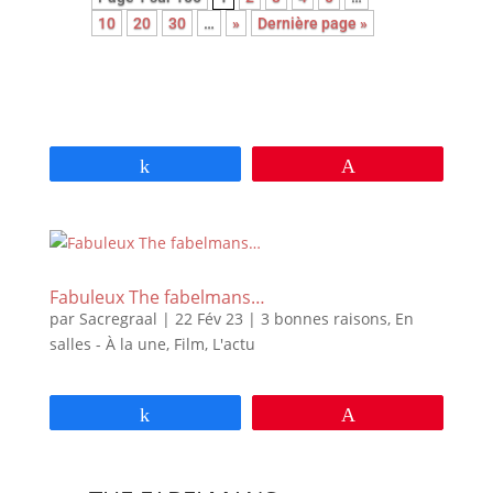
10
20
30
…
»
Dernière page »
Partagez
Épingle
Fabuleux The fabelmans…
par
Sacregraal
|
22 Fév 23
|
3 bonnes raisons
,
En
salles - À la une
,
Film
,
L'actu
Partagez
Épingle