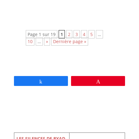
avant-première royannaise du film.
Page 1 sur 19
1
2
3
4
5
…
10
…
»
Dernière page »
Partagez
Épingle
LES SILENCES DE RYAD