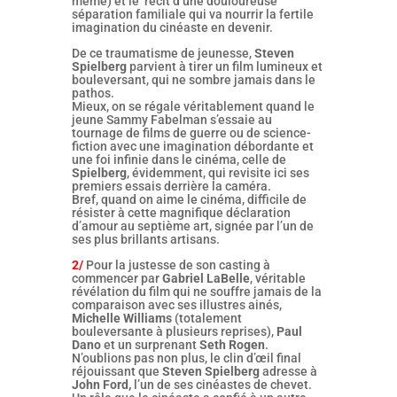
même) et le récit d’une douloureuse
séparation familiale qui va nourrir la fertile
imagination du cinéaste en devenir.
De ce traumatisme de jeunesse,
Steven
Spielberg
parvient à tirer un film lumineux et
bouleversant, qui ne sombre jamais dans le
pathos.
Mieux, on se régale véritablement quand le
jeune Sammy Fabelman s’essaie au
tournage de films de guerre ou de science-
fiction avec une imagination débordante et
une foi infinie dans le cinéma, celle de
Spielberg
, évidemment, qui revisite ici ses
premiers essais derrière la caméra.
Bref, quand on aime le cinéma, difficile de
résister à cette magnifique déclaration
d’amour au septième art, signée par l’un de
ses plus brillants artisans.
2/
Pour la justesse de son casting à
commencer par
Gabriel LaBelle
, véritable
révélation du film qui ne souffre jamais de la
comparaison avec ses illustres ainés,
Michelle Williams
(totalement
bouleversante à plusieurs reprises),
Paul
Dano
et un surprenant
Seth Rogen
.
N’oublions pas non plus, le clin d’œil final
réjouissant que
Steven Spielberg
adresse à
John Ford,
l’un de ses cinéastes de chevet.