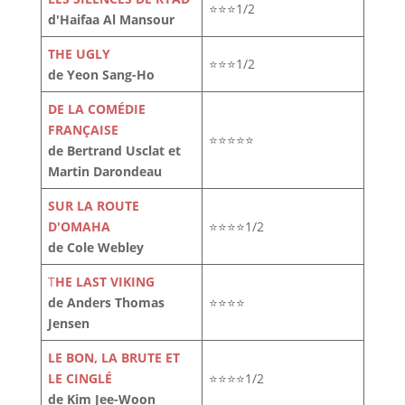
⭐⭐⭐1/2
d'Haifaa Al Mansour
THE UGLY
⭐⭐⭐1/2
de Yeon Sang-Ho
DE LA COMÉDIE
FRANÇAISE
⭐⭐⭐⭐⭐
de Bertrand Usclat et
Martin Darondeau
SUR LA ROUTE
D'OMAHA
⭐⭐⭐⭐1/2
de Cole Webley
T
HE LAST VIKING
de Anders Thomas
⭐⭐⭐⭐
Jensen
LE BON, LA BRUTE ET
LE CINGLÉ
⭐⭐⭐⭐1/2
de Kim Jee-Woon