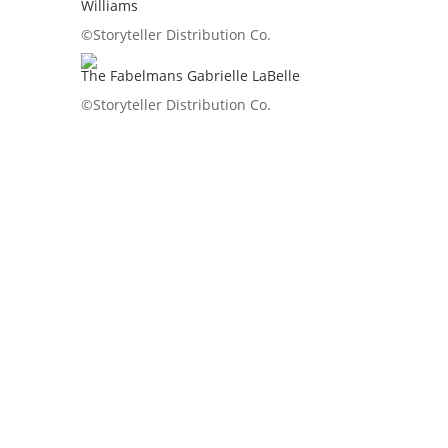
Williams
©Storyteller Distribution Co.
The Fabelmans Gabrielle LaBelle
©Storyteller Distribution Co.
Divine surprise que la découverte
de ce film de Ryūsuke Hamaguchi
porté par le talent de Virginie Efira
et Tai Okamoto. Une œuvre
lumineuse et douce comme une
caresse dont le souvenir vous
hante très longtemps après l’avoir
découverte.