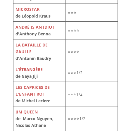
MICROSTAR
⭐⭐⭐
de Léopold Kraus
ANDRÉ IS AN IDIOT
⭐⭐⭐⭐
d'Anthony Benna
LA BATAILLE DE
GAULLE
⭐⭐⭐⭐
d'Antonin Baudry
L'ÉTRANGÈRE
⭐⭐⭐1/2
de Gaya Jiji
LES CAPRICES DE
L'ENFANT ROI
⭐⭐⭐1/2
de Michel Leclerc
JIM QUEEN
de Marco Nguyen,
⭐⭐⭐⭐1/2
Nicolas Athane