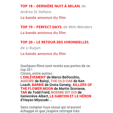
TOP 18 – DERNIÈRE NUIT À MILAN
, de
Andrea Di Stefano
La bande annonce du film
TOP 19 – PERFECT DAYS
, de Wim Wenders
La bande annonce du film
TOP 20 – LE RETOUR DES HIRONDELLES
,
de Li Ruijun
La bande annonce du film
Quelques films sont restés aux portes de ce
top 20 !
Citons, entre autres :
L’ENLÈVEMENT
de Marco Bellocchio,
AUGURE
de Baloji,
THE OLD OAK
de Ken
Loach,
BARBIE
de Greta Gerwig ,
KILLERS OF
THE FLOWER MOON
de Martin Scorsese,
TAR
de Todd Field,
NOEMIE DIT OUI
de
Geneviève Albert,
LE GARCON ET LE HÉRON
d’Hayao Miyazaki …
Sans compter tous cesux qui m’auront
échappé et que j’espère rattrapé très