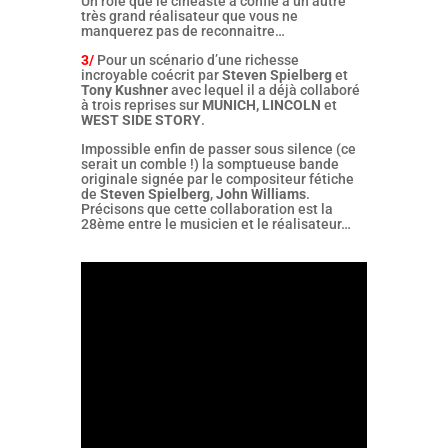
Un rôle que le cinéaste a confié à un autre
très grand réalisateur que vous ne
manquerez pas de reconnaitre…
3/
Pour un scénario d’une richesse
incroyable coécrit par
Steven Spielberg
et
Tony Kushner
avec lequel il a déjà collaboré
à trois reprises sur
MUNICH,
LINCOLN
et
WEST SIDE STORY
.
Impossible enfin de passer sous silence (ce
serait un comble !) la somptueuse bande
originale signée par le compositeur fétiche
de
Steven Spielberg
,
John Williams
.
Précisons que cette collaboration est la
28ème entre le musicien et le réalisateur…