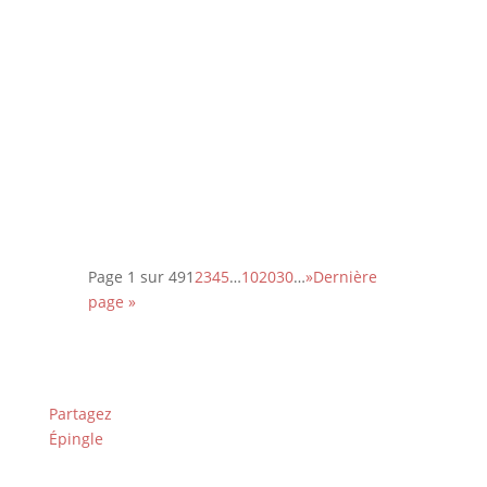
Découvrez le palmarès complet de
l’édition 2026 des Paris Film Critics
Awards qui se sont déroulés le
dimanche 8 février à Paris.
Page 1 sur 49
1
2
3
4
5
…
10
20
30
…
»
Dernière
page »
Partagez
Épingle