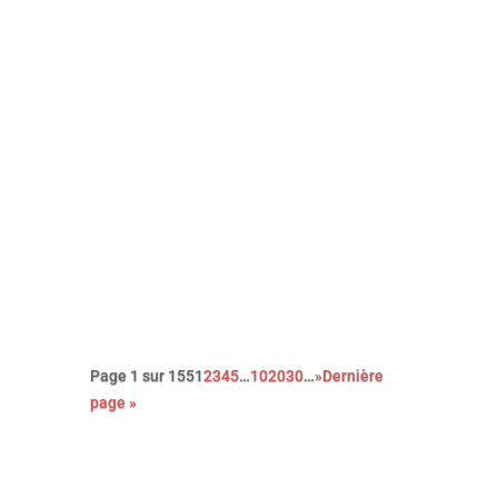
Avec sa nouvelle comédie, portée
par le génial Mads Mikkelsen, le
réalisateur danois Anders Thomas
Jensen signe une réjouissante
farce noire et cruelle. Un film qui,
contre toute attente, célèbre la
bienveillance et la singularité des
êtres …
Page 1 sur 155
1
2
3
4
5
…
10
20
30
…
»
Dernière
page »