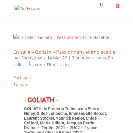
En salle – Goliath – Passionnant et implacable
par
Sacregraal
|
14 Mar 22
|
3 bonnes raisons
,
En
salles - À la une
,
Film
,
L'actu
Partagez
Épingle
- GOLIATH -
GOLIATH de Frédéric Tellier avec Pierre
Niney, Gilles Lellouche, Emmanuelle Bercot,
Laurent Stocker, Yannick Renier, Chloé
Stéfani, Marie Gillain, Jacques Perrin…
Drame – Thriller 2021 – 2H02 – France
Sortie en salles le 9 mars 2022