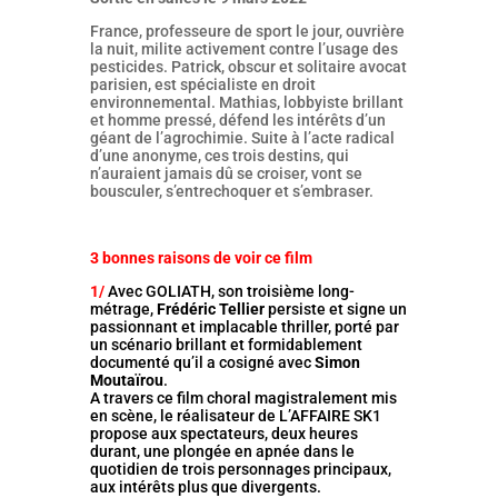
France, professeure de sport le jour, ouvrière
la nuit, milite activement contre l’usage des
pesticides. Patrick, obscur et solitaire avocat
parisien, est spécialiste en droit
environnemental. Mathias, lobbyiste brillant
et homme pressé, défend les intérêts d’un
géant de l’agrochimie. Suite à l’acte radical
d’une anonyme, ces trois destins, qui
n’auraient jamais dû se croiser, vont se
bousculer, s’entrechoquer et s’embraser.
3 bonnes raisons de voir ce film
1/
Avec GOLIATH, son troisième long-
métrage,
Frédéric Tellier
persiste et signe un
passionnant et implacable thriller, porté par
un scénario brillant et formidablement
documenté qu’il a cosigné avec
Simon
Moutaïrou
.
A travers ce film choral magistralement mis
en scène, le réalisateur de L’AFFAIRE SK1
propose aux spectateurs, deux heures
durant, une plongée en apnée dans le
quotidien de trois personnages principaux,
aux intérêts plus que divergents.