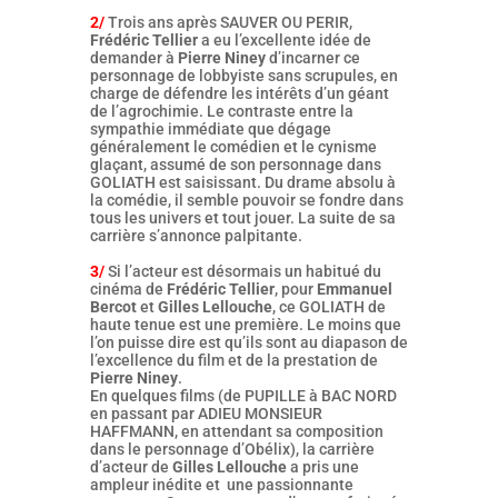
2/
Trois ans après SAUVER OU PERIR,
Frédéric Tellier
a eu l’excellente idée de
demander à
Pierre Niney
d’incarner ce
personnage de lobbyiste sans scrupules, en
charge de défendre les intérêts d’un géant
de l’agrochimie. Le contraste entre la
sympathie immédiate que dégage
généralement le comédien et le cynisme
glaçant, assumé de son personnage dans
GOLIATH est saisissant. Du drame absolu à
la comédie, il semble pouvoir se fondre dans
tous les univers et tout jouer. La suite de sa
carrière s’annonce palpitante.
3/
Si l’acteur est désormais un habitué du
cinéma de
Frédéric Tellier
, pour
Emmanuel
Bercot
et
Gilles Lellouche
, ce GOLIATH de
haute tenue est une première. Le moins que
l’on puisse dire est qu’ils sont au diapason de
l’excellence du film et de la prestation de
Pierre Niney
.
En quelques films (de PUPILLE à BAC NORD
en passant par ADIEU MONSIEUR
HAFFMANN, en attendant sa composition
dans le personnage d’Obélix), la carrière
d’acteur de
Gilles Lellouche
a pris une
ampleur inédite et une passionnante