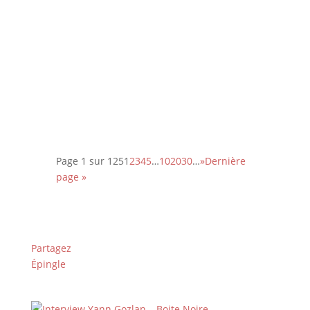
réalisateur danois Anders Thomas
Jensen signe une réjouissante farce
noire et cruelle. Un film qui, contre
toute attente, célèbre la
bienveillance et la singularité des
êtres …
Page 1 sur 125
1
2
3
4
5
…
10
20
30
…
»
Dernière
page »
Partagez
Épingle