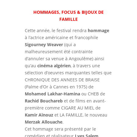
HOMMAGES, FOCUS & BIJOUX DE
FAMILLE
Cette année, le festival rendra
hommage
à l’actrice américaine et francophile
Sigourney Weaver
(qui a
malheureusement été contrainte
d’annuler sa venue à Angoulême) ainsi
qu’au
cinéma algérien
, à travers une
sélection d’oeuvres marquantes telles que
CHRONIQUE DES ANNEES DE BRAISE
(Palme d’Or à Cannes en 1975) de
Mohamed Lakhar-Hamina
ou CHEB de
Rachid Bouchareb
et de films en avant-
première comme CIGARE AU MIEL de
Kamir Aïnouz
et LA FAMILLE, le nouveau
Merzak Allouache
.
Cet hommage sera présenté par le
comédien et réalisateur
Lyes Salem
,