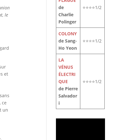
PLAGUE
de
⭐⭐⭐⭐1/2
union
Charlie
t, le
Polinger
COLONY
de Sang-
⭐⭐⭐⭐1/2
Ho Yeon
egard
LA
sur
VÉNUS
s et
ÉLECTRI
QUE
⭐⭐⭐⭐1/2
de Pierre
 sans
Salvador
, ce
i
t un
,