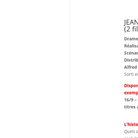
JEA
(2 f
Drame 
Réalis
Scénar
Distri
Alfred
Sorti e
Dispon
exempl
16/9 –
titres 
L’histo
Quels s