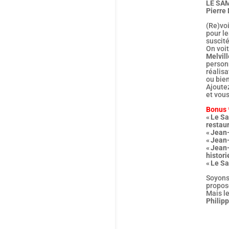
LE SA
Pierre 
(Re)vo
pour l
suscité
On voit
Melvill
personn
réalis
ou bie
Ajoutez
et vou
Bonus
« Le Sa
restau
« Jean-
« Jean-
« Jean-
histori
« Le S
Soyons 
propos
Mais le
Philip