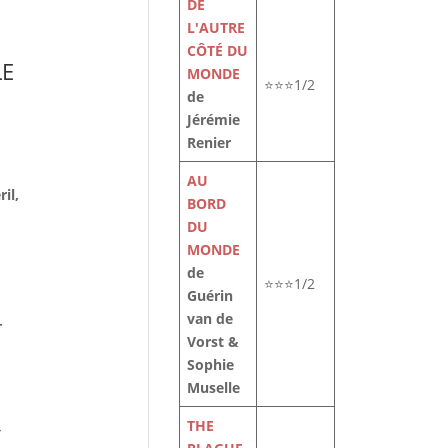
DE
L'AUTRE
CÔTÉ DU
LE
MONDE
⭐⭐⭐1/2
de
Jérémie
Renier
AU
il,
BORD
DU
MONDE
de
⭐⭐⭐1/2
Guérin
van de
-
Vorst &
Sophie
Muselle
THE
,