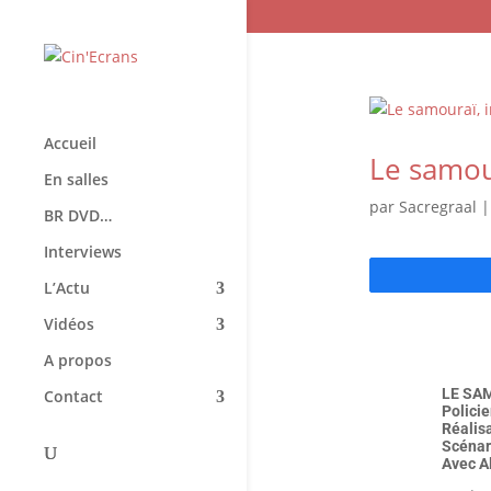
Accueil
Le samour
En salles
par
Sacregraal
BR DVD…
Interviews
L’Actu
Vidéos
A propos
LE SA
Contact
Polici
Réalisa
Scénari
Avec Al