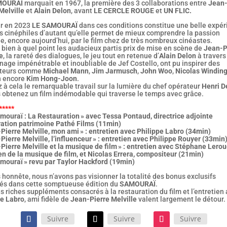
MOURAÏ
marquait en 1967, la première des 3 collaborations entre
Jean
Melville
et
Alain Delon
, avant
LE CERCLE ROUGE
et
UN FLIC.
ir en 2023
LE SAMOURAÏ
dans ces conditions constitue une belle expé
es cinéphiles d’autant qu’elle permet de mieux comprendre la passion
e, encore aujourd’hui, par le film chez de très nombreux cinéastes.
 bien à quel point les audacieux partis prix de mise en scène de
Jean-P
e
, la rareté des dialogues, le jeu tout en retenue d’
Alain Delon
à travers
age impénétrable et inoubliable de Jef Costello, ont pu inspirer des
ateurs comme
Michael Mann
,
Jim Jarmusch
,
John Woo
,
Nicolas Winding
n encore
Kim Hong-Joon
.
 à cela le remarquable travail sur la lumière du chef opérateur
Henri D
s obtenez un film indémodable qui traverse le temps avec grâce.
*****
mouraï : La Restauration » avec Tessa Pontaud, directrice adjointe
ration patrimoine Pathé Films (11min)
Pierre Melville, mon ami » : entretien avec Philippe Labro (34min)
Pierre Melville, l’influenceur » : entretien avec Philippe Rouyer (33min
Pierre Melville et la musique de film » : entretien avec Stéphane Lerou
en de la musique de film, et Nicolas Errera, compositeur (21min)
amouraï » revu par Taylor Hackford (19min)
honnête, nous n’avons pas visionner la totalité des bonus exclusifs
és dans cette somptueuse édition du
SAMOURAÏ
.
s riches suppléments consacrés à la restauration du film et l’entretien
pe Labro
, ami fidèle de
Jean-Pierre Melville
valent largement le détour.
Suivre
Suivre
Suivre