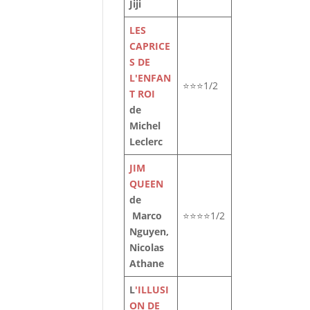
Jiji
LES
le
CAPRICE
t
S DE
L'ENFAN
⭐⭐⭐1/2
T ROI
de
Michel
Leclerc
JIM
QUEEN
de
Marco
⭐⭐⭐⭐1/2
Nguyen,
Nicolas
.
Athane
nt
L
'ILLUSI
ON DE