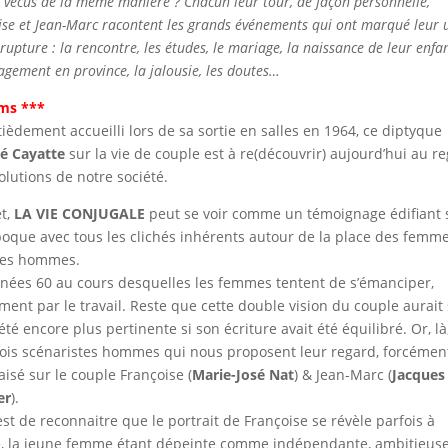
s vécus de la même manière ? Chacun leur tour, de façon personnelle,
ise et Jean-Marc racontent les grands événements qui ont marqué leur 
 rupture : la rencontre, les études, le mariage, la naissance de leur enfan
gement en province, la jalousie, les doutes…
lms ***
tièdement accueilli lors de sa sortie en salles en 1964, ce diptyque
é Cayatte
sur la vie de couple est à re(découvrir) aujourd’hui au r
olutions de notre société.
et,
LA VIE CONJUGALE
peut se voir comme un témoignage édifiant 
oque avec tous les clichés inhérents autour de la place des femme
des hommes.
nées 60 au cours desquelles les femmes tentent de s’émanciper,
ent par le travail. Reste que cette double vision du couple aurait
té encore plus pertinente si son écriture avait été équilibré. Or, là
rois scénaristes hommes qui nous proposent leur regard, forcémen
aisé sur le couple Françoise (
Marie-José Nat
) & Jean-Marc (
Jacques
er
).
est de reconnaitre que le portrait de Françoise se révèle parfois à
, la jeune femme étant dépeinte comme indépendante, ambitieuse