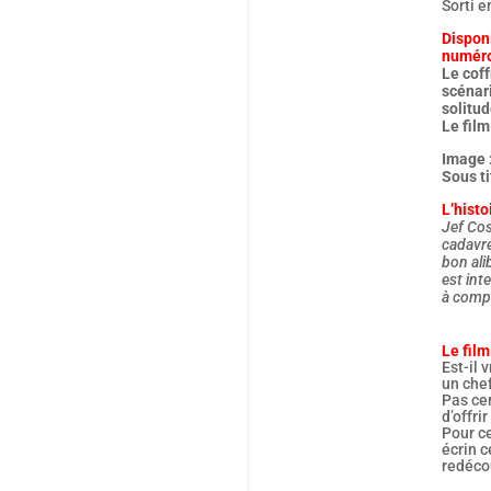
Sorti e
Disponi
numéro
Le coff
scénari
solitud
Le fil
Image 
Sous t
L’histo
Jef Cos
cadavre 
bon ali
est int
à compr
Le film
Est-il
un che
Pas cer
d’offri
Pour ce
écrin c
redéco