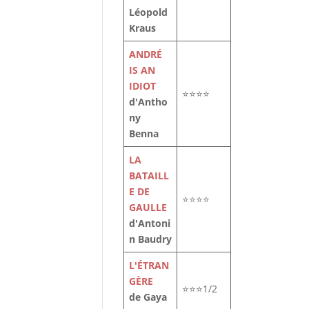
Léopold
Kraus
ANDRÉ
IS AN
IDIOT
⭐⭐⭐⭐
d'Antho
ny
Benna
LA
BATAILL
E DE
⭐⭐⭐⭐
GAULLE
d'Antoni
n Baudry
L'ÉTRAN
GÈRE
⭐⭐⭐1/2
de Gaya