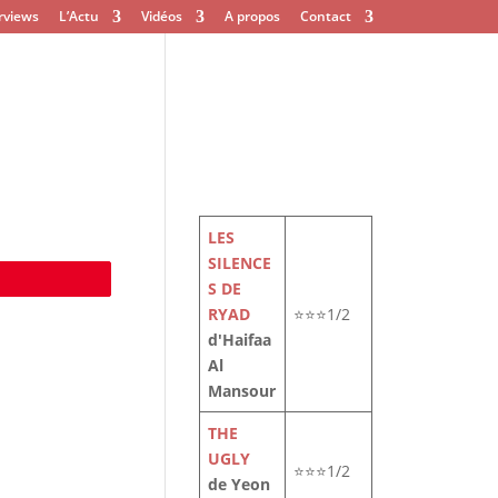
rviews
L’Actu
Vidéos
A propos
Contact
LES
SILENCE
e
S DE
RYAD
⭐⭐⭐1/2
d'Haifaa
Al
Mansour
THE
UGLY
⭐⭐⭐1/2
de Yeon