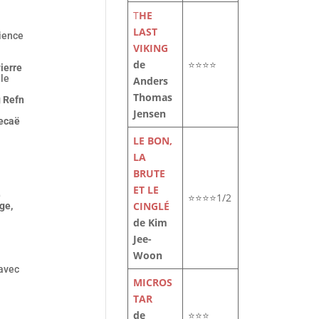
-
T
HE
LAST
rience
VIKING
de
⭐⭐⭐⭐
ierre
 le
Anders
Thomas
 Refn
Jensen
ecaë
LE BON,
LA
BRUTE
ET LE
)
⭐⭐⭐⭐1/2
CINGLÉ
ge,
de Kim
Jee-
Woon
 avec
MICROS
TAR
de
⭐⭐⭐