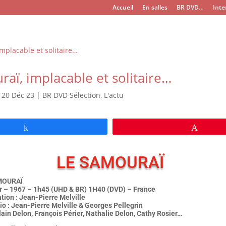
Accueil
En salles
BR DVD…
Inte
aï, implacable et solitaire…
|
20 Déc 23
|
BR DVD Sélection
,
L'actu
Partagez
Épingl
LE SAMOURAÏ
MOURAÏ
er – 1967 – 1h45 (UHD & BR) 1H40 (DVD) – France
tion : Jean-Pierre Melville
o : Jean-Pierre Melville & Georges Pellegrin
ain Delon, François Périer, Nathalie Delon, Cathy Rosier…