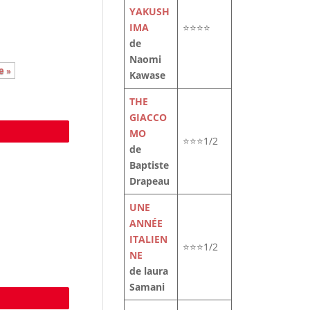
YAKUSH
IMA
⭐⭐⭐⭐
de
Naomi
e »
Kawase
THE
GIACCO
MO
e
⭐⭐⭐1/2
de
Baptiste
Drapeau
UNE
ANNÉE
ITALIEN
⭐⭐⭐1/2
NE
de laura
Samani
e