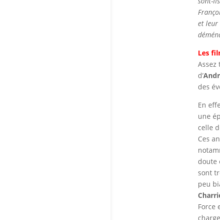
sont-il
Franço
et leur
déména
Les fi
Assez 
d’
Andr
des év
En eff
une ép
celle 
Ces an
notamm
doute é
sont t
peu bi
Charri
Force 
charge