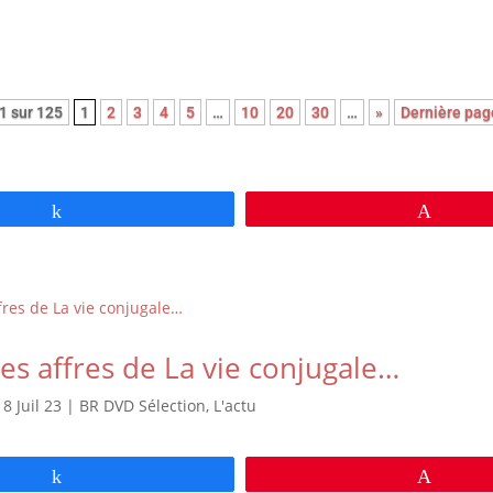
1 sur 125
1
2
3
4
5
…
10
20
30
…
»
Dernière pag
Partagez
Épingl
les affres de La vie conjugale…
|
8 Juil 23
|
BR DVD Sélection
,
L'actu
Partagez
Épingl