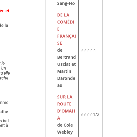
Sang-Ho
ée et
DE LA
COMÉDI
de la
E
FRANÇAI
SE
de
⭐⭐⭐⭐⭐
Bertrand
 le
Usclat et
d’un
Martin
u’elle
Daronde
erche
au
SUR LA
comme
ROUTE
D'OMAH
athé
⭐⭐⭐⭐1/2
A
s bel
de Cole
ent à
Webley