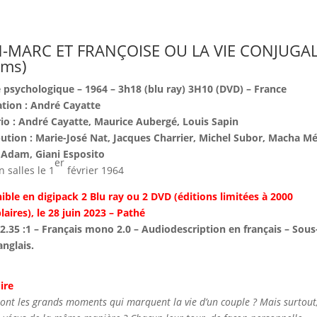
N-MARC ET FRANÇOISE OU LA VIE CONJUGA
ilms)
psychologique – 1964 – 3h18 (blu ray) 3H10 (DVD) – France
ation : André Cayatte
io : André Cayatte, Maurice Aubergé, Louis Sapin
bution : Marie-José Nat, Jacques Charrier, Michel Subor, Macha Mér
 Adam, Giani Esposito
er
n salles le 1
février 1964
ible en digipack 2 Blu ray ou 2 DVD (éditions limitées à 2000
aires), le 28 juin 2023 – Pathé
 2.35 :1 – Français mono 2.0 – Audiodescription en français – Sous
anglais.
ire
ont les grands moments qui marquent la vie d’un couple ? Mais surtout