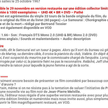
n salles le 25 octobre 1967
ble le 29 novembre en version restaurée sur une édition collector limit
tée à 1000 exemplaires – UHD 4K + BR + DVD – Pathé
ret est agrémentée du vinyle 33 tours de la bande originale du film, du
o original du film et du livret (60 pages) « Le Samouraï : Chorégraphie 
e et de la mort » rédigé par Bertrand Tessier
m est également disponible en VOD
: 1.66– Son : Français DTS Mono 2.0 (UHD & BR) Mono 2.0 (DVD)
itres anglais / Sourds et malentendants – Audio-description
ire
tello, dit le Samouraï est un tueur à gages. Alors qu’il sort du bureau où git
de Martey, sa dernière cible, il croise la pianiste du club, Valérie. En dépit 
bi, il est suspecté du meurtre par le commissaire chargé de l’enquête. Lorsq
errogée par celui-ci, la pianiste feint ne pas le reconnaître. Relâché, Jeff ch
endre la raison pour laquelle la jeune femme a agi de la sorte.
 *****
 vraiment encore besoin de présenter ce film considéré par beaucoup 
f d’œuvre ?
tain, même si on ne résiste pas à la tentation de saluer l’initiative de
P
r une nouvelle vie au film noir de
Jean-Pierre Melville.
la, l’éditeur nous régale d’une superbe version restaurée avec pour plu
ette édition limitée et numérotée mais nous invite aussi, plus simplem
uvrir le film magnifiquement restauré, en VOD.