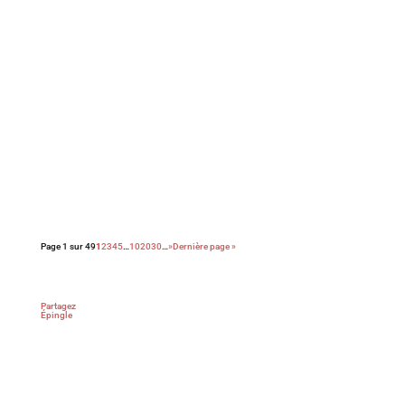
Découvrez le palmarès complet de l’édition 2026
des Paris Film Critics Awards qui se sont déroulés
le dimanche 8 février à Paris.
Page 1 sur 49
1
2
3
4
5
…
10
20
30
…
»
Dernière page »
Partagez
Épingle