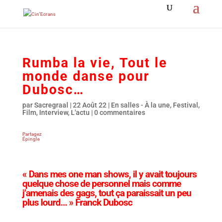
Rumba la vie, Tout le
monde danse pour
Dubosc…
par
Sacregraal
|
22 Août 22
|
En salles - À la une
,
Festival
,
Film
,
Interview
,
L'actu
|
0 commentaires
Partagez
Épingle
« Dans mes one man shows, il y avait toujours
quelque chose de personnel mais comme
j’amenais des gags, tout ça paraissait un peu
plus lourd… » Franck Dubosc