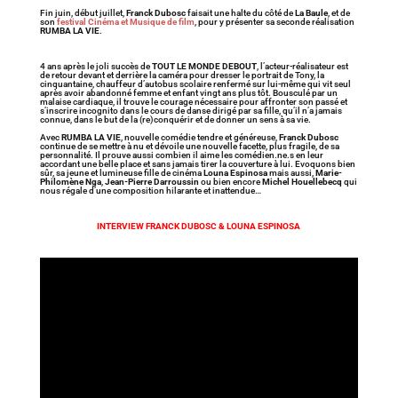
Fin juin, début juillet,
Franck Dubosc
faisait une halte du côté de
La Baule
, et de
son
festival Cinéma et Musique de film
, pour y présenter sa seconde réalisation
RUMBA LA VIE
.
4 ans après le joli succès de
TOUT LE MONDE DEBOUT
, l’acteur-réalisateur est
de retour devant et derrière la caméra pour dresser le portrait de Tony, la
cinquantaine, chauffeur d’autobus scolaire renfermé sur lui-même qui vit seul
après avoir abandonné femme et enfant vingt ans plus tôt. Bousculé par un
malaise cardiaque, il trouve le courage nécessaire pour affronter son passé et
s’inscrire incognito dans le cours de danse dirigé par sa fille, qu’il n’a jamais
connue, dans le but de la (re)conquérir et de donner un sens à sa vie.
Avec
RUMBA LA VIE
, nouvelle comédie tendre et généreuse,
Franck Dubosc
continue de se mettre à nu et dévoile une nouvelle facette, plus fragile, de sa
personnalité. Il prouve aussi combien il aime les comédien.ne.s en leur
accordant une belle place et sans jamais tirer la couverture à lui. Evoquons bien
sûr, sa jeune et lumineuse fille de cinéma
Louna Espinosa
mais aussi,
Marie-
Philomène Nga
,
Jean-Pierre Darroussin
ou bien encore
Michel Houellebecq
qui
nous régale d’une composition hilarante et inattendue…
INTERVIEW FRANCK DUBOSC & LOUNA ESPINOSA