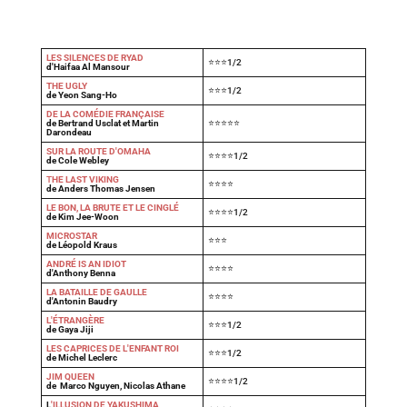
LES SILENCES DE RYAD
⭐⭐⭐1/2
d'Haifaa Al Mansour
THE UGLY
⭐⭐⭐1/2
de Yeon Sang-Ho
DE LA COMÉDIE FRANÇAISE
de Bertrand Usclat et Martin
⭐⭐⭐⭐⭐
Darondeau
SUR LA ROUTE D'OMAHA
⭐⭐⭐⭐1/2
de Cole Webley
T
HE LAST VIKING
⭐⭐⭐⭐
de Anders Thomas Jensen
LE BON, LA BRUTE ET LE CINGLÉ
⭐⭐⭐⭐1/2
de Kim Jee-Woon
MICROSTAR
⭐⭐⭐
de Léopold Kraus
ANDRÉ IS AN IDIOT
⭐⭐⭐⭐
d'Anthony Benna
LA BATAILLE DE GAULLE
⭐⭐⭐⭐
d'Antonin Baudry
L'ÉTRANGÈRE
⭐⭐⭐1/2
de Gaya Jiji
LES CAPRICES DE L'ENFANT ROI
⭐⭐⭐1/2
de Michel Leclerc
JIM QUEEN
⭐⭐⭐⭐1/2
de Marco Nguyen, Nicolas Athane
L
'ILLUSION DE YAKUSHIMA