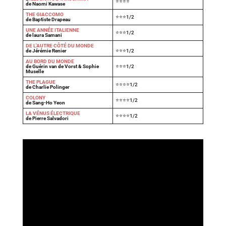
⭐⭐⭐⭐
de Naomi Kawase
THE GIACCOMO
⭐⭐⭐1/2
de Baptiste Drapeau
UNE ANNÉE ITALIENNE
⭐⭐⭐1/2
de laura Samani
DE L'AUTRE CÔTÉ DU MONDE
de Jérémie Renier
⭐⭐⭐1/2
AU BORD DU MONDE
de Guérin van de Vorst & Sophie
⭐⭐⭐1/2
Muselle
THE PLAGUE
⭐⭐⭐⭐1/2
de Charlie Polinger
COLONY
⭐⭐⭐⭐1/2
de Sang-Ho Yeon
LA VÉNUS ÉLECTRIQUE
⭐⭐⭐⭐1/2
de Pierre Salvadori