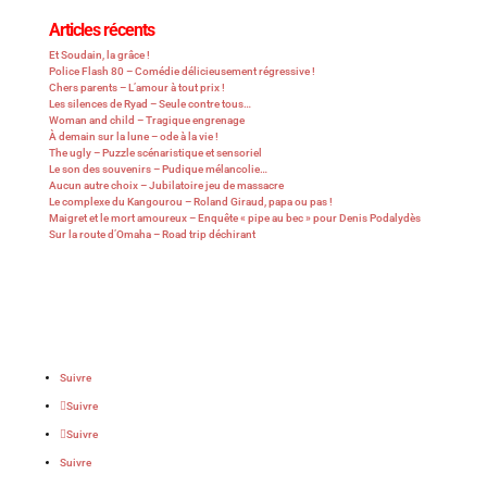
Articles récents
Et Soudain, la grâce !
Police Flash 80 – Comédie délicieusement régressive !
Chers parents – L’amour à tout prix !
Les silences de Ryad – Seule contre tous…
Woman and child – Tragique engrenage
À demain sur la lune – ode à la vie !
The ugly – Puzzle scénaristique et sensoriel
Le son des souvenirs – Pudique mélancolie…
Aucun autre choix – Jubilatoire jeu de massacre
Le complexe du Kangourou – Roland Giraud, papa ou pas !
Maigret et le mort amoureux – Enquête « pipe au bec » pour Denis Podalydès
Sur la route d’Omaha – Road trip déchirant
Suivre
Suivre
Suivre
Suivre