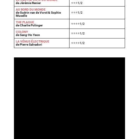
de Jérémie Renier
⭐⭐⭐1/2
AU BORD DU MONDE
de Guérin van de Vorst & Sophie
⭐⭐⭐1/2
Muselle
THE PLAGUE
⭐⭐⭐⭐1/2
de Charlie Polinger
COLONY
⭐⭐⭐⭐1/2
de Sang-Ho Yeon
LA VÉNUS ÉLECTRIQUE
⭐⭐⭐⭐1/2
de Pierre Salvadori