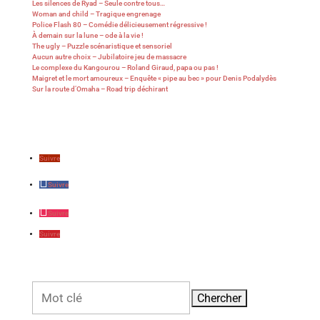
Les silences de Ryad – Seule contre tous…
Woman and child – Tragique engrenage
Police Flash 80 – Comédie délicieusement régressive !
À demain sur la lune – ode à la vie !
The ugly – Puzzle scénaristique et sensoriel
Aucun autre choix – Jubilatoire jeu de massacre
Le complexe du Kangourou – Roland Giraud, papa ou pas !
Maigret et le mort amoureux – Enquête « pipe au bec » pour Denis Podalydès
Sur la route d’Omaha – Road trip déchirant
Suivre
Suivre
Suivre
Suivre
Rechercher: