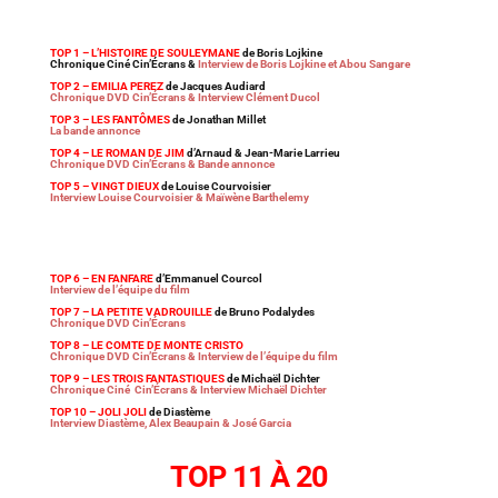
TOP 1 – L’HISTOIRE DE SOULEYMANE
de Boris Lojkine
Chronique Ciné Cin’Écrans &
Interview de Boris Lojkine et Abou Sangare
TOP 2 – EMILIA PEREZ
de Jacques Audiard
Chronique DVD Cin’Écrans & Interview Clément Ducol
TOP 3 – LES FANTÔMES
de Jonathan Millet
La bande annonce
TOP 4 – LE ROMAN DE JIM
d’Arnaud & Jean-Marie Larrieu
Chronique DVD Cin’Écrans & Bande annonce
TOP 5 – VINGT DIEUX
de Louise Courvoisier
Interview Louise Courvoisier & Maïwène Barthelemy
TOP 6 – EN FANFARE
d’Emmanuel Courcol
Interview de l’équipe du film
TOP 7 – LA PETITE VADROUILLE
de Bruno Podalydes
Chronique DVD Cin’Écrans
TOP 8 – LE COMTE DE MONTE CRISTO
Chronique DVD Cin’Écrans & Interview de l’équipe du film
TOP 9 – LES TROIS FANTASTIQUES
de Michaël Dichter
Chronique Ciné Cin’Écrans & Interview Michaël Dichter
TOP 10 – JOLI JOLI
de Diastème
Interview Diastème, Alex Beaupain & José Garcia
TOP 11 À 20