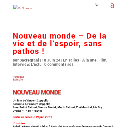
Nouveau monde – De la
vie et de l’espoir, sans
pathos !
par
Sacregraal
|
18 Juin 24
|
En salles - À la une
,
Film
,
Interview
,
L'actu
|
0 commentaires
Partagez
Épingle
NOUVEAU MONDE
Un film de Vincent Cappello
Scénario de Vincent Cappello
Avec Rohid Rahimi, Sandor Funtek, Mujib Rahimi, Zoé Marchal, Iris Bry…
Drame – 1h15 – France
Sortie en salles le 19 juin 2024
L’histoire
Rohid, un jeune réfugié Afghan à Paris, doit trouver du travail pour envoyer de l’argent à