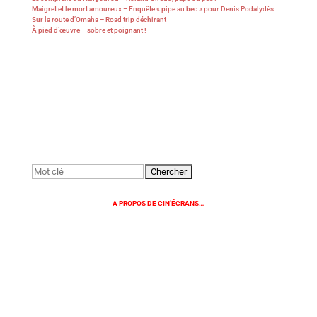
Maigret et le mort amoureux – Enquête « pipe au bec » pour Denis Podalydès
Sur la route d’Omaha – Road trip déchirant
À pied d’œuvre – sobre et poignant !
Rechercher:
A PROPOS DE CIN’ÉCRANS…