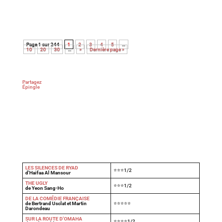
quête de justice. Utile mais éprouvant.
Page 1 sur 244
1
2
3
4
5
…
10
20
30
…
»
Dernière page »
Partagez
Épingle
LES SILENCES DE RYAD
⭐⭐⭐1/2
d'Haifaa Al Mansour
THE UGLY
⭐⭐⭐1/2
de Yeon Sang-Ho
DE LA COMÉDIE FRANÇAISE
de Bertrand Usclat et Martin
⭐⭐⭐⭐⭐
Darondeau
SUR LA ROUTE D'OMAHA
⭐⭐⭐⭐1/2