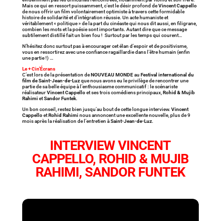
Mais ce qui en ressort puissamment, c’est le désir profond de
Vincent Cappello
de nous offrir un film volontairement optimiste à travers cette formidable
histoire de solidarité et d’intégration réussie. Un acte humaniste et
véritablement « politique » de la part du cinéaste qui nous dit aussi, en filigrane,
combien les mots et la poésie sont importants. Autant dire que ce message
subtilement distillé fait un bien fou ! Surtout par les temps qui courent…
N’hésitez donc surtout pas à encourager cet élan d’espoir et de positivisme,
vous en ressortirez avec une confiance ragaillardie dans l’être humain (enfin
une partie !) …
Le + Cin’Écrans
C’est lors de la présentation de
NOUVEAU MONDE
au
Festival international du
film de Saint-Jean-de-Luz
que nous avons eu le privilège de rencontrer une
partie de sa belle équipe à l’enthousiasme communicatif : le scénariste
réalisateur
Vincent Cappello
et ses trois comédiens principaux,
Rohid & Mujib
Rahimi
et
Sandor Funtek
.
Un bon conseil, restez bien jusqu’au bout de cette longue interview.
Vincent
Cappello
et
Rohid Rahimi
nous annoncent une excellente nouvelle, plus de 9
mois après la réalisation de l’entretien à
Saint-Jean-de-Luz
.
INTERVIEW VINCENT
CAPPELLO, ROHID & MUJIB
RAHIMI, SANDOR FUNTEK