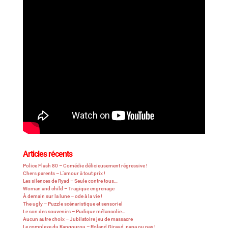
Articles récents
Police Flash 80 – Comédie délicieusement régressive !
Chers parents – L’amour à tout prix !
Les silences de Ryad – Seule contre tous…
Woman and child – Tragique engrenage
À demain sur la lune – ode à la vie !
The ugly – Puzzle scénaristique et sensoriel
Le son des souvenirs – Pudique mélancolie…
Aucun autre choix – Jubilatoire jeu de massacre
Le complexe du Kangourou – Roland Giraud, papa ou pas !