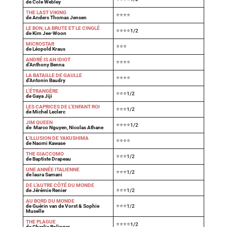
de Cole Webley
T
HE LAST VIKING
⭐⭐⭐⭐
de Anders Thomas Jensen
LE BON, LA BRUTE ET LE CINGLÉ
⭐⭐⭐⭐1/2
de Kim Jee-Woon
MICROSTAR
⭐⭐⭐
de Léopold Kraus
ANDRÉ IS AN IDIOT
⭐⭐⭐⭐
d'Anthony Benna
LA BATAILLE DE GAULLE
⭐⭐⭐⭐
d'Antonin Baudry
L'ÉTRANGÈRE
⭐⭐⭐1/2
de Gaya Jiji
LES CAPRICES DE L'ENFANT ROI
⭐⭐⭐1/2
de Michel Leclerc
JIM QUEEN
⭐⭐⭐⭐1/2
de Marco Nguyen, Nicolas Athane
L
'ILLUSION DE YAKUSHIMA
⭐⭐⭐⭐
de Naomi Kawase
THE GIACCOMO
⭐⭐⭐1/2
de Baptiste Drapeau
UNE ANNÉE ITALIENNE
⭐⭐⭐1/2
de laura Samani
DE L'AUTRE CÔTÉ DU MONDE
de Jérémie Renier
⭐⭐⭐1/2
AU BORD DU MONDE
de Guérin van de Vorst & Sophie
⭐⭐⭐1/2
Muselle
THE PLAGUE
⭐⭐⭐⭐1/2
de Charlie Polinger