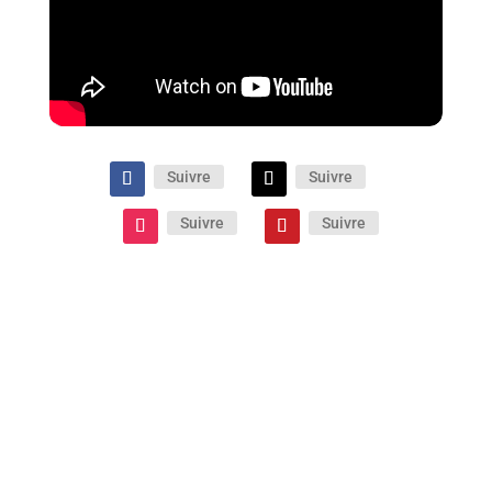
Suivre
Suivre
Suivre
Suivre
Cette comédie policière décomplexée et « So
80’s ! » est portée par des interprètes en très
grande forme. Un film qui mérite pleinement
d’être (re)vu ! Ne boudez pas votre plaisir…