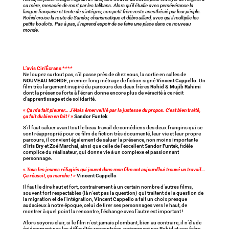
sa mère, menacée de mort par les talibans. Alors qu’il étudie avec persévérance la
langue française et tente de s’intégrer, son petit frère reste anesthésié par leur périple.
Rohid croise la route de Sandor, charismatique et débrouillard, avec qui il multiplie les
petits boulots. Pas à pas, il reprend espoir de se faire une place dans ce nouveau
monde.
L’avis Cin’Écrans ****
Ne loupez surtout pas, s’il passe près de chez vous, la sortie en salles de
NOUVEAU MONDE
, premier long métrage de fiction signé
Vincent Cappello
. Un
film très largement inspiré du parcours des deux frères
Rohid & Mujib Rahimi
dont la présence forte à l’écran donne encore plus de véracité à ce récit
d’apprentissage et de solidarité.
«
Ça m’a fait pleurer… J’étais émerveillé par la justesse du propos. C’est bien traité,
ça fait du bien en fait !
»
Sandor Funtek
S’il faut saluer avant tout le beau travail de comédiens des deux frangins qui se
sont réapproprié pour ce film de fiction très documenté, leur vie et leur propre
parcours, il convient également de saluer la présence, non moins importante
d’
Iris Bry
et
Zoé Marchal
, ainsi que celle de l’excellent
Sandor Funtek
, fidèle
complice du réalisateur, qui donne vie à un complexe et passionnant
personnage.
«
Tous les jeunes réfugiés qui jouent dans mon film ont aujourd’hui trouvé un travail…
Ça réussit, ça marche !
»
Vincent Cappello
Il faut le dire haut et fort, contrairement à un certain nombre d’autres films,
souvent fort respectables (là n’est pas la question) qui traitent de la question de
la migration et de l’intégration,
Vincent Cappello
a fait un choix presque
audacieux à notre époque, celui de tirer ses personnages vers le haut, de
montrer à quel point la rencontre, l’échange avec l’autre est important !
Alors soyons clair, si le film n’est jamais plombant, bien au contraire, il n’élude
évidemment pas les difficultés rencontrées, notamment par Rohid et son frère.