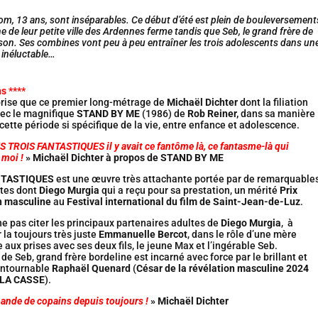
Tom, 13 ans, sont inséparables. Ce début d’été est plein de bouleversement
ine de leur petite ville des Ardennes ferme tandis que Seb, le grand frère de
ison. Ses combines vont peu à peu entraîner les trois adolescents dans un
 inéluctable…
s ****
prise que ce premier long-métrage de
Michaël Dichter
dont la filiation
vec le magnifique
STAND BY ME
(1986) de
Rob Reiner,
dans sa manière
ette période si spécifique de la vie, entre enfance et adolescence.
ES TROIS FANTASTIQUES il y avait ce fantôme là, ce fantasme-là qui
 moi !
»
Michaël Dichter à propos de STAND BY ME
NTASTIQUES
est une œuvre très attachante portée par de remarquable
ètes dont
Diego Murgia
qui a reçu pour sa prestation, un mérité
Prix
on masculine
au
Festival international du film de Saint-Jean-de-Luz
.
e pas citer les principaux partenaires adultes de
Diego Murgia
, à
la toujours très juste
Emmanuelle Bercot
, dans le rôle d’une mère
aux prises avec ses deux fils, le jeune Max et l’ingérable Seb.
e Seb, grand frère bordeline est incarné avec force par le brillant et
ontournable
Raphaël Quenard
(
César de la révélation masculine 2024
 LA CASSE
).
bande de copains depuis toujours !
»
Michaël Dichter