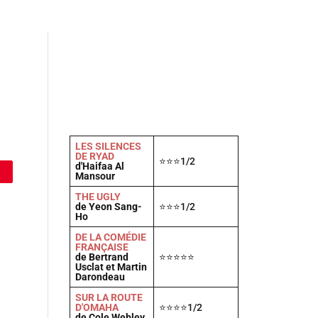
Actu
Vidéos
A propos
Contact
LES SILENCES
DE RYAD
⭐⭐⭐1/2
d'Haifaa Al
Mansour
THE UGLY
de Yeon Sang-
⭐⭐⭐1/2
Ho
DE LA COMÉDIE
FRANÇAISE
de Bertrand
⭐⭐⭐⭐⭐
Usclat et Martin
Darondeau
SUR LA ROUTE
D'OMAHA
⭐⭐⭐⭐1/2
de Cole Webley