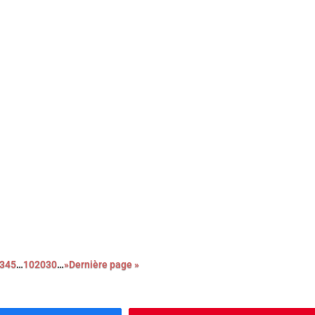
moins son passage au cinéma grâce au piquant de ses
 au jeu savoureux de ses formidables interprètes.
er film, le réalisateur de La loi de Téhéran dresse le portrait
ne mère victime de l’oppression patriarcale, en quête de justice.
prouvant.
3
4
5
…
10
20
30
…
»
Dernière page »