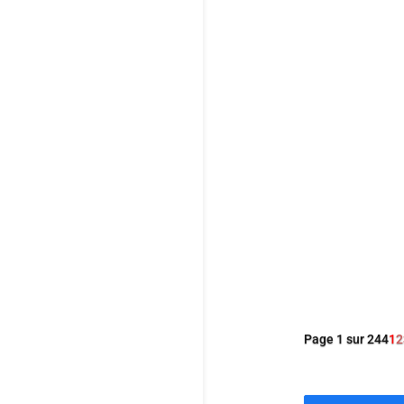
réussit néan
dialogues et
Dans ce derni
sans fard d’u
Utile mais é
Page 1 sur 244
1
2