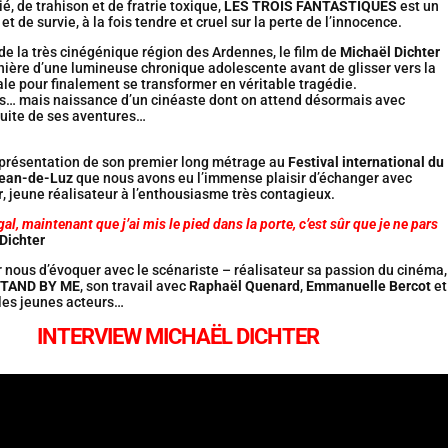
é, de trahison et de fratrie toxique,
LES TROIS FANTASTIQUES
est un
n et de survie, à la fois tendre et cruel sur la perte de l’innocence.
e la très cinégénique région des Ardennes, le film de
Michaël Dichter
nière d’une lumineuse chronique adolescente avant de glisser vers la
le pour finalement se transformer en véritable tragédie.
ons… mais naissance d’un cinéaste dont on attend désormais avec
suite de ses aventures…
a présentation de son premier long métrage au
Festival international du
Jean-de-Luz
que nous avons eu l’immense plaisir d’échanger avec
r
, jeune réalisateur à l’enthousiasme très contagieux.
gal, maintenant que j’ai mis le pied dans la porte, c’est sûr que je ne pars
Dichter
 nous d’évoquer avec le scénariste – réalisateur sa passion du cinéma,
TAND BY ME
, son travail avec
Raphaël Quenard
,
Emmanuelle Bercot
et
es jeunes acteurs…
INTERVIEW MICHAËL DICHTER