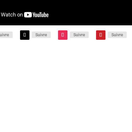
uivre
Suivre
Suivre
Suivre
 policière décomplexée et « So 80’s ! » est portée par des
n très grande forme. Un film qui mérite pleinement d’être (re)vu !
s votre plaisir…