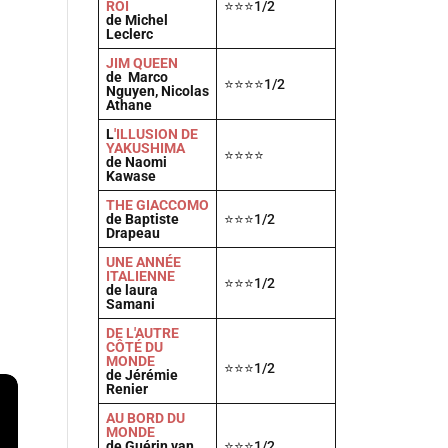
ROI
⭐⭐⭐1/2
de Michel
Leclerc
JIM QUEEN
de Marco
⭐⭐⭐⭐1/2
Nguyen, Nicolas
Athane
L
'ILLUSION DE
YAKUSHIMA
⭐⭐⭐⭐
de Naomi
Kawase
THE GIACCOMO
de Baptiste
⭐⭐⭐1/2
Drapeau
UNE ANNÉE
ITALIENNE
⭐⭐⭐1/2
de laura
Samani
DE L'AUTRE
CÔTÉ DU
MONDE
⭐⭐⭐1/2
de Jérémie
Renier
AU BORD DU
MONDE
de Guérin van
⭐⭐⭐1/2