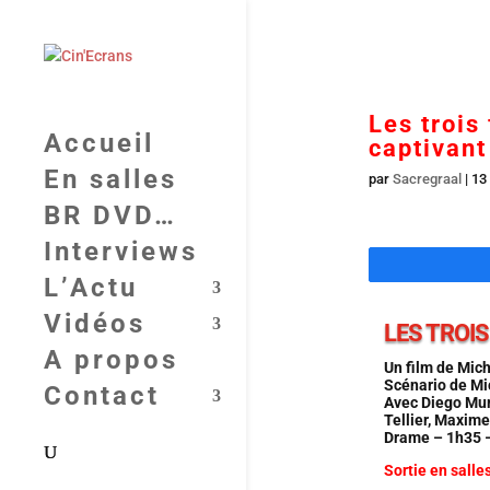
Les trois
Accueil
captivant
En salles
par
Sacregraal
|
13
BR DVD…
Interviews
L’Actu
Vidéos
LES TROI
A propos
Un film de Mich
Scénario de Mi
Contact
Avec Diego Mur
Tellier, Maxime
Drame – 1h35 
Sortie en salle