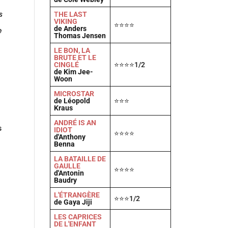
s
T
HE LAST
VIKING
⭐⭐⭐⭐
de Anders
e
Thomas Jensen
LE BON, LA
BRUTE ET LE
CINGLÉ
⭐⭐⭐⭐1/2
de Kim Jee-
Woon
MICROSTAR
de Léopold
⭐⭐⭐
Kraus
ANDRÉ IS AN
s
IDIOT
⭐⭐⭐⭐
d'Anthony
Benna
LA BATAILLE DE
GAULLE
⭐⭐⭐⭐
d'Antonin
Baudry
L'ÉTRANGÈRE
⭐⭐⭐1/2
de Gaya Jiji
LES CAPRICES
DE L'ENFANT