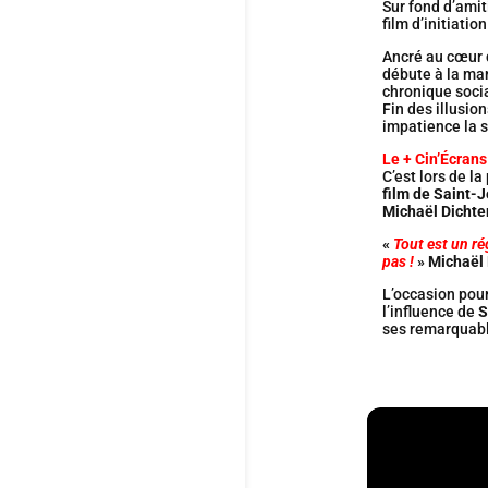
Sur fond d’amiti
film d’initiatio
Ancré au cœur d
débute à la ma
chronique socia
Fin des illusi
impatience la 
Le + Cin’Écrans
C’est lors de l
film de Saint-
Michaël Dichte
«
Tout est un ré
pas !
»
Michaël 
L’occasion pour
l’influence de
S
ses remarquabl