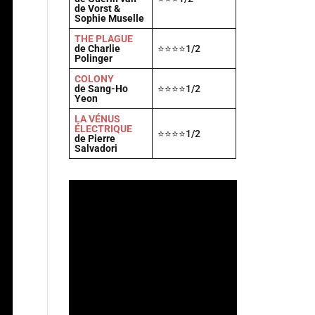
de Vorst &
Sophie Muselle
THE PLAGUE
de Charlie
⭐⭐⭐⭐1/2
Polinger
COLONY
de Sang-Ho
⭐⭐⭐⭐1/2
Yeon
LA VÉNUS
ÉLECTRIQUE
⭐⭐⭐⭐1/2
de Pierre
Salvadori