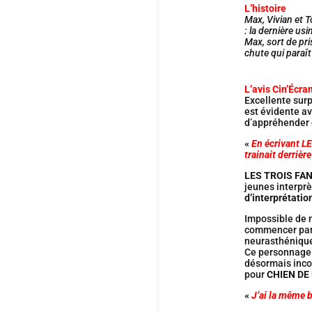
L’histoire
Max, Vivian et 
: la dernière us
Max, sort de pr
chute qui paraît
L’avis Cin’Écran
Excellente sur
est évidente a
d’appréhender c
«
En écrivant L
trainait derrière
LES TROIS FA
jeunes interpr
d’interprétati
Impossible de n
commencer par 
neurasthénique 
Ce personnage d
désormais inc
pour
CHIEN DE
«
J’ai la même 