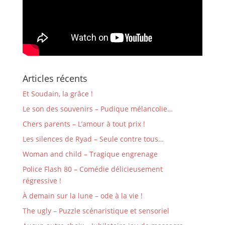
Articles récents
Et Soudain, la grâce !
Le son des souvenirs – Pudique mélancolie…
Chers parents – L’amour à tout prix !
Les silences de Ryad – Seule contre tous…
Woman and child – Tragique engrenage
Police Flash 80 – Comédie délicieusement
régressive !
À demain sur la lune – ode à la vie !
The ugly – Puzzle scénaristique et sensoriel