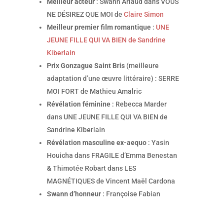
Meilleur acteur
: Swann Arlaud dans VOUS
NE DÉSIREZ QUE MOI de
Claire Simon
Meilleur premier film romantique
:
UNE
JEUNE FILLE QUI VA BIEN de Sandrine
Kiberlain
Prix Gonzague Saint Bris
(meilleure
adaptation d’une œuvre littéraire) : SERRE
MOI FORT de Mathieu Amalric
Révélation féminine
: Rebecca Marder
dans UNE JEUNE FILLE QUI VA BIEN de
Sandrine Kiberlain
Révélation masculine ex-aequo
: Yasin
Houicha dans FRAGILE d’Emma Benestan
& Thimotée Robart dans LES
MAGNÉTIQUES de Vincent Maël Cardona
Swann d’honneur
: Françoise Fabian