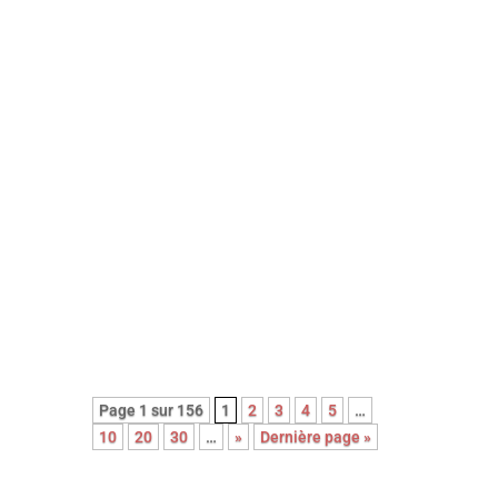
Énorme coup de cœur pour ce
premier film sobre et bouleversant
qui ne cède jamais aux sirènes du
mélo grâce à sa mise en scène
épurée et à la performance
magistrale de ses trois interprètes
principaux.
Pépite !
Page 1 sur 156
1
2
3
4
5
…
10
20
30
…
»
Dernière page »