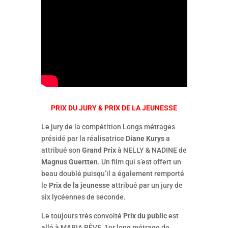
PRIX DU JURY & PRIX DE LA JEUNESSE
Le jury de la compétition Longs métrages
présidé par la réalisatrice
Diane Kurys
a
attribué son
Grand Prix
à NELLY & NADINE de
Magnus Guertten
. Un film qui s’est offert un
beau doublé puisqu’il a également remporté
le
Prix de la jeunesse
attribué par un jury de
six lycéennes de seconde.
Le toujours très convoité
Prix du public
est
allé à MARIA RÊVE, 1er long métrage de