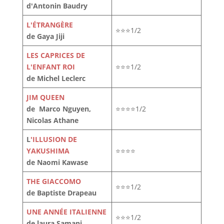
d'Antonin Baudry
L'ÉTRANGÈRE
⭐⭐⭐1/2
de Gaya Jiji
LES CAPRICES DE
L'ENFANT ROI
⭐⭐⭐1/2
de Michel Leclerc
JIM QUEEN
de Marco Nguyen,
⭐⭐⭐⭐1/2
Nicolas Athane
L
'ILLUSION DE
YAKUSHIMA
⭐⭐⭐⭐
de Naomi Kawase
THE GIACCOMO
⭐⭐⭐1/2
de Baptiste Drapeau
UNE ANNÉE ITALIENNE
⭐⭐⭐1/2
de laura Samani