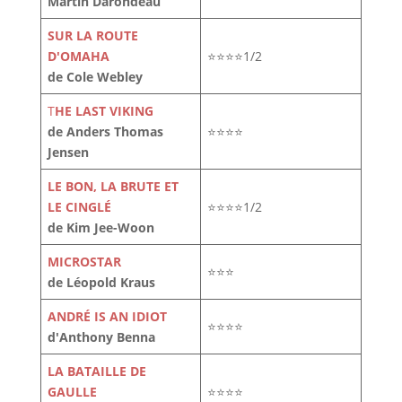
Martin Darondeau
SUR LA ROUTE
D'OMAHA
⭐⭐⭐⭐1/2
de Cole Webley
T
HE LAST VIKING
de Anders Thomas
⭐⭐⭐⭐
Jensen
LE BON, LA BRUTE ET
LE CINGLÉ
⭐⭐⭐⭐1/2
de Kim Jee-Woon
MICROSTAR
⭐⭐⭐
de Léopold Kraus
ANDRÉ IS AN IDIOT
⭐⭐⭐⭐
d'Anthony Benna
LA BATAILLE DE
GAULLE
⭐⭐⭐⭐