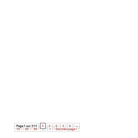
Cette comédie policière décomplexée et « So
80’s ! » est portée par des interprètes en très
grande forme. Un film qui mérite pleinement
d’être (re)vu ! Ne boudez pas votre plaisir…
Avec cette nouvelle adaptation du roman
noir Le couperet, après celle de Costa Gavras,
Park Chan-Wook nous régale d’une
réjouissante et féroce satire du capitalisme.
Page 1 sur 214
1
2
3
4
5
…
10
20
30
…
»
Dernière page »