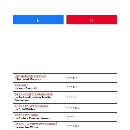
Partagez
Épingle
LES SILENCES DE RYAD
⭐⭐⭐1/2
d'Haifaa Al Mansour
THE UGLY
⭐⭐⭐1/2
de Yeon Sang-Ho
DE LA COMÉDIE FRANÇAISE
de Bertrand Usclat et Martin
⭐⭐⭐⭐⭐
Darondeau
SUR LA ROUTE D'OMAHA
⭐⭐⭐⭐1/2
de Cole Webley
T
HE LAST VIKING
⭐⭐⭐⭐
de Anders Thomas Jensen
LE BON, LA BRUTE ET LE CINGLÉ
⭐⭐⭐⭐1/2
de Kim Jee-Woon