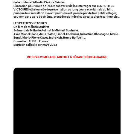
de leur film à l’
Atlantic Ciné de Saintes
.
L’occasion pour nous de les rencontrer et de les interroger sur
LES PETITES
VICTOIRES
et la tournée de présentation au long cours et originale du film,
puisque leur marathon d’avant-première est passée par de très petits villages,
souvent sans salle de cinéma, avant de rejoindre les circuits plus traditionnels…
LES PETITES VICTOIRES
Un film de Mélanie Auffret
Scénario de Mélanie Auffret & Michaël Souhaité
Avec Michel Blanc, Julia Piaton, Lionel Abelanski, Sébastien Chassagne, Marie
Bunel, Marie-Pierre Casey, India Hair, Bruno Raffaelli…
Comédie – 1H30 – France
Sortie en salles le 1er mars 2023
INTERVIEW MÉLANIE AUFFRET & SÉBASTIEN CHASSAGNE