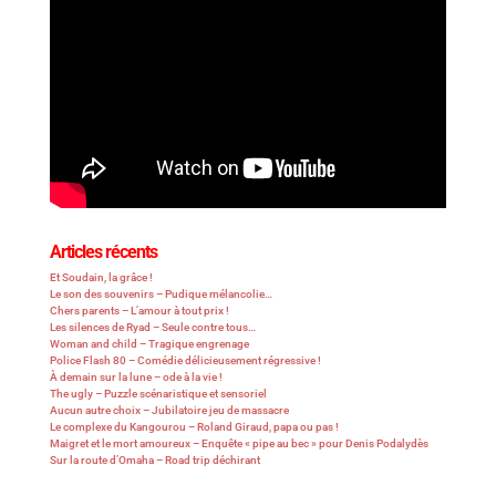
Articles récents
Et Soudain, la grâce !
Le son des souvenirs – Pudique mélancolie…
Chers parents – L’amour à tout prix !
Les silences de Ryad – Seule contre tous…
Woman and child – Tragique engrenage
Police Flash 80 – Comédie délicieusement régressive !
À demain sur la lune – ode à la vie !
The ugly – Puzzle scénaristique et sensoriel
Aucun autre choix – Jubilatoire jeu de massacre
Le complexe du Kangourou – Roland Giraud, papa ou pas !
Maigret et le mort amoureux – Enquête « pipe au bec » pour Denis Podalydès
Sur la route d’Omaha – Road trip déchirant