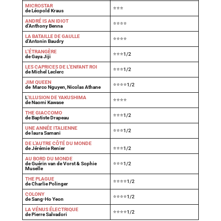
MICROSTAR
⭐⭐⭐
de Léopold Kraus
ANDRÉ IS AN IDIOT
⭐⭐⭐⭐
d'Anthony Benna
LA BATAILLE DE GAULLE
⭐⭐⭐⭐
d'Antonin Baudry
L'ÉTRANGÈRE
⭐⭐⭐1/2
de Gaya Jiji
LES CAPRICES DE L'ENFANT ROI
⭐⭐⭐1/2
de Michel Leclerc
JIM QUEEN
⭐⭐⭐⭐1/2
de Marco Nguyen, Nicolas Athane
L
'ILLUSION DE YAKUSHIMA
⭐⭐⭐⭐
de Naomi Kawase
THE GIACCOMO
⭐⭐⭐1/2
de Baptiste Drapeau
UNE ANNÉE ITALIENNE
⭐⭐⭐1/2
de laura Samani
DE L'AUTRE CÔTÉ DU MONDE
de Jérémie Renier
⭐⭐⭐1/2
AU BORD DU MONDE
de Guérin van de Vorst & Sophie
⭐⭐⭐1/2
Muselle
THE PLAGUE
⭐⭐⭐⭐1/2
de Charlie Polinger
COLONY
⭐⭐⭐⭐1/2
de Sang-Ho Yeon
LA VÉNUS ÉLECTRIQUE
⭐⭐⭐⭐1/2
de Pierre Salvadori