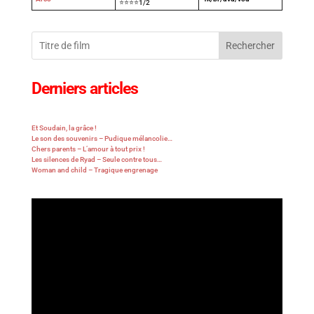
⭐⭐⭐⭐1/2
Rechercher
Derniers articles
Et Soudain, la grâce !
Le son des souvenirs – Pudique mélancolie…
Chers parents – L’amour à tout prix !
Les silences de Ryad – Seule contre tous…
Woman and child – Tragique engrenage