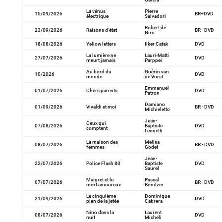
La vénus
Pierre
15/09/2026
BR+DVD
électrique
Salvadori
Robert de
23/09/2026
Raisons d'état
BR - DVD
Niro
18/08/2026
Yellow letters
Ilker Catak
DVD
La lumière ne
Lauri-Matti
27/07/2026
DVD
meurt jamais
Parppei
Au bord du
Guérin van
10/2026
DVD
monde
de Vorst
Emmanuel
01/07/2026
Chers parents
DVD
Patron
Damiano
01/09/2026
Vivaldi et moi
BR - DVD
Michieletto
Jean-
Ceux qui
07/08/2026
Baptiste
DVD
comptent
Leonetti
La maison des
Melisa
08/07/2026
BR - DVD
femmes
Godet
Jean-
22/07/2026
Police Flash 80
Baptiste
DVD
Saurel
Maigret et le
Pascal
07/07/2026
BR - DVD
mort amoureux
Bonitzer
Le cinquième
Dominique
21/09/2026
DVD
plan de la jetée
Cabrera
Nino dans la
Laurent
08/07/2026
DVD
nuit
Micheli