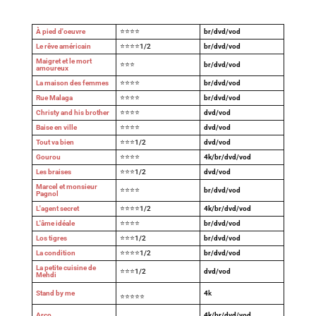
À pied d'oeuvre
⭐⭐⭐⭐
br/dvd/vod
Le rêve américain
⭐⭐⭐⭐1/2
br/dvd/vod
Maigret et le mort
⭐⭐⭐
br/dvd/vod
amoureux
La maison des femmes
⭐⭐⭐⭐
br/dvd/vod
Rue Malaga
⭐⭐⭐⭐
br/dvd/vod
Christy and his brother
⭐⭐⭐⭐
dvd/vod
Baise en ville
⭐⭐⭐⭐
dvd/vod
Tout va bien
⭐⭐⭐1/2
dvd/vod
Gourou
⭐⭐⭐⭐
4k/br/dvd/vod
Les braises
⭐⭐⭐1/2
dvd/vod
Marcel et monsieur
⭐⭐⭐⭐
br/dvd/vod
Pagnol
L'agent secret
⭐⭐⭐⭐1/2
4k/br/dvd/vod
L'âme idéale
⭐⭐⭐⭐
br/dvd/vod
Los tigres
⭐⭐⭐1/2
br/dvd/vod
La condition
⭐⭐⭐⭐1/2
br/dvd/vod
La petite cuisine de
⭐⭐⭐1/2
dvd/vod
Mehdi
Stand by me
4
k
⭐⭐⭐⭐⭐
Arco
4k/br/dvd/vod