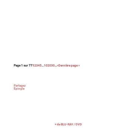
Avec cette nouvelle adaptation du roman noir Le
couperet, après celle de Costa Gavras, Park Chan-
Wook nous régale d’une réjouissante et féroce
satire du capitalisme.
Page 1 sur 77
1
2
3
4
5
…
10
20
30
…
»
Dernière page »
Partagez
Épingle
+ de BLU-RAY / DVD