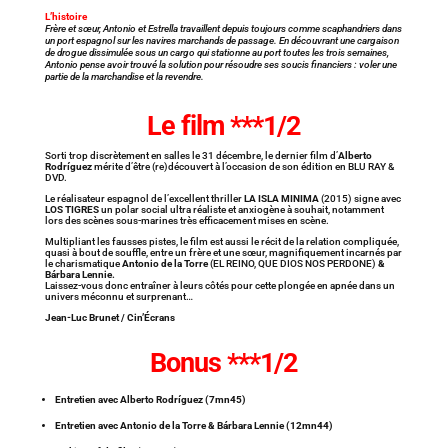
L’histoire
Frère et sœur, Antonio et Estrella travaillent depuis toujours comme scaphandriers dans
un port espagnol sur les navires marchands de passage. En découvrant une cargaison
de drogue dissimulée sous un cargo qui stationne au port toutes les trois semaines,
Antonio pense avoir trouvé la solution pour résoudre ses soucis financiers : voler une
partie de la marchandise et la revendre.
Le film ***1/2
Sorti trop discrètement en salles le 31 décembre, le dernier film d’
Alberto
Rodríguez
mérite d’être (re)découvert à l’occasion de son édition en BLU RAY &
DVD.
Le réalisateur espagnol de l’excellent thriller
LA ISLA MINIMA
(2015) signe avec
LOS TIGRES
un polar social ultra réaliste et anxiogène à souhait, notamment
lors des scènes sous-marines très efficacement mises en scène.
Multipliant les fausses pistes, le film est aussi le récit de la relation compliquée,
quasi à bout de souffle, entre un frère et une sœur, magnifiquement incarnés par
le charismatique
Antonio de la Torre
(EL REINO, QUE DIOS NOS PERDONE)
&
Bárbara Lennie.
Laissez-vous donc entraîner à leurs côtés pour cette plongée en apnée dans un
univers méconnu et surprenant…
Jean-Luc Brunet / Cin’Écrans
Bonus ***1/2
Entretien avec Alberto Rodríguez (7mn45)
Entretien avec Antonio de la Torre & Bárbara Lennie (12mn44)