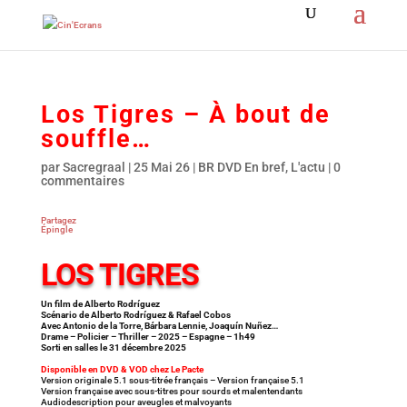
Los Tigres – À bout de
souffle…
par
Sacregraal
|
25 Mai 26
|
BR DVD En bref
,
L'actu
|
0
commentaires
Partagez
Épingle
LOS TIGRES
Un film de Alberto Rodríguez
Scénario de Alberto Rodríguez & Rafael Cobos
Avec Antonio de la Torre, Bárbara Lennie, Joaquín Nuñez…
Drame – Policier – Thriller – 2025 – Espagne – 1h49
Sorti en salles le 31 décembre 2025
Disponible en DVD & VOD chez Le Pacte
Version originale 5.1 sous-titrée français – Version française 5.1
Version française avec sous-titres pour sourds et malentendants
Audiodescription pour aveugles et malvoyants