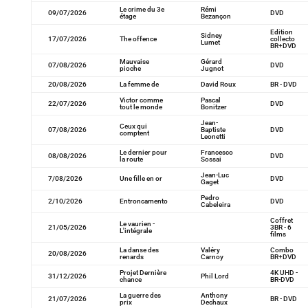
Le crime du 3e
Rémi
09/07/2026
DVD
étage
Bezançon
Edition
Sidney
17/07/2026
The offence
collecto
Lumet
BR+DVD
Mauvaise
Gérard
07/08/2026
DVD
pioche
Jugnot
20/08/2026
La femme de
David Roux
BR - DVD
Victor comme
Pascal
22/07/2026
DVD
tout le monde
Bonitzer
Jean-
Ceux qui
07/08/2026
Baptiste
DVD
comptent
Leonetti
Le dernier pour
Francesco
08/08/2026
DVD
la route
Sossai
Jean-Luc
7/08/2026
Une fille en or
DVD
Gaget
Pedro
2/10/2026
Entroncamento
DVD
Cabeleira
Coffret
Le vaurien -
21/05/2026
3BR - 6
L'intégrale
films
La danse des
Valéry
Combo
20/08/2026
renards
Carnoy
BR+DVD
Projet Dernière
4K UHD -
31/12/2026
Phil Lord
chance
BR-DVD
La guerre des
Anthony
21/07/2026
BR - DVD
prix
Dechaux