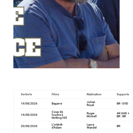
Sortie le
Films
Réalisation
Supports
Julien
19/08/2026
Bagarre
BR - DVD
Royal
Coup de
Roger
4K UHD +
19/08/2026
foudre à
Michell
BR - BR
Notting Hill
L'intérêt
Laura
20/08/2026
BR
d'Adam
Wandel