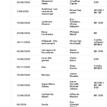
Obsession
Jonathan
20/08/2026
DVD
fatale
Caplan
Anémone - Les
Ronan Day
4K UHD +
7/08/2026
racines du
Lewis
BR - BR
mensonge
Eric
Juste une
Toledano,
19/08/2026
BR - DVD
illusion
Olivier
Nakache
Nous
Philippe
25/08/2026
BR
l'orchestre
Béziat
Combo
Dikkenek - 20e
Olivier Van
18/11/2026
collector
anniversaire
Hoofstadt
BR-BDV
Les rayons et
Xavier
26/08/2026
BR - DVD
les ombres
Giannoli
Le cri des
Claire
19/08/2026
DVD
gardes
denis
Alain
Combo
03/11/2026
Dao
Gomis
BR-BDV
Jaime
18/08/2026
Morlaix
Rosales
Aaron
4K UHD +
Super Mario
Horvath,
12/08/2026
BR - BR -
Galaxy
Michael
DVD
Jelenic
L'enfant du
Gilles de
12/08/2026
BR - DVD
désert
Maistre
Eva
09/2026
Sorda
Libertad
Garcia