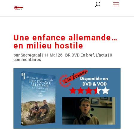
Une enfance allemande…
en milieu hostile
par
Sacregraal
|
11 Mai 26
|
BR DVD En bref
,
L'actu
|
0
commentaires