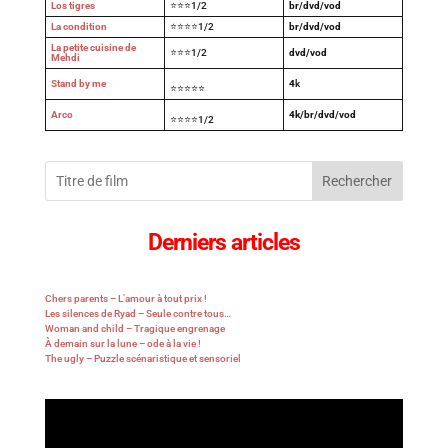
Los tigres
⭐⭐⭐1/2
br/dvd/vod
La condition
⭐⭐⭐⭐1/2
br/dvd/vod
La petite cuisine de
⭐⭐⭐1/2
dvd/vod
Mehdi
Stand by me
4
k
⭐⭐⭐⭐⭐
Arco
4k/br/dvd/vod
⭐⭐⭐⭐1/2
Rechercher
Derniers articles
Chers parents – L’amour à tout prix !
Les silences de Ryad – Seule contre tous…
Woman and child – Tragique engrenage
À demain sur la lune – ode à la vie !
The ugly – Puzzle scénaristique et sensoriel