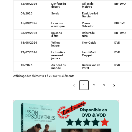
12/08/2026
L'enfant du
Gilles de
BR - DVD
désert
Maistre
09/2026
Sorda
Eva Libertad
Garcia
15/09/2026
La vénus
Pierre
BR+DVD
électrique
Salvadori
23/09/2026
Raisons
Robert de
BR - DVD
d'état
Niro
18/08/2026
Yellow
Ilker Catak
DVD
letters
27/07/2026
La lumière
Lauri-Matti
DVD
ne meurt
Parppei
jamais
10/2026
Au bord du
Guérin van de
DVD
monde
Vorst
Affichage des éléments 1 à 20 sur 48 éléments
❮
1
2
3
❯