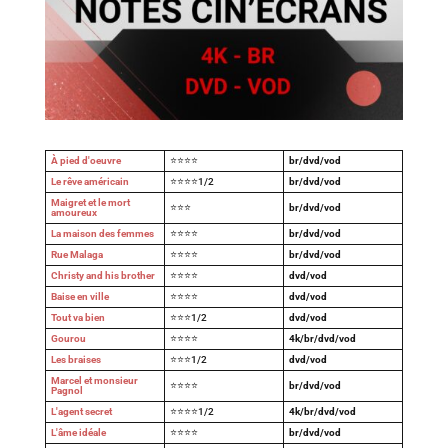
À pied d'oeuvre
⭐⭐⭐⭐
br/dvd/vod
Le rêve américain
⭐⭐⭐⭐1/2
br/dvd/vod
Maigret et le mort
⭐⭐⭐
br/dvd/vod
amoureux
La maison des femmes
⭐⭐⭐⭐
br/dvd/vod
Rue Malaga
⭐⭐⭐⭐
br/dvd/vod
Christy and his brother
⭐⭐⭐⭐
dvd/vod
Baise en ville
⭐⭐⭐⭐
dvd/vod
Tout va bien
⭐⭐⭐1/2
dvd/vod
Gourou
⭐⭐⭐⭐
4k/br/dvd/vod
Les braises
⭐⭐⭐1/2
dvd/vod
Marcel et monsieur
⭐⭐⭐⭐
br/dvd/vod
Pagnol
L'agent secret
⭐⭐⭐⭐1/2
4k/br/dvd/vod
L'âme idéale
⭐⭐⭐⭐
br/dvd/vod