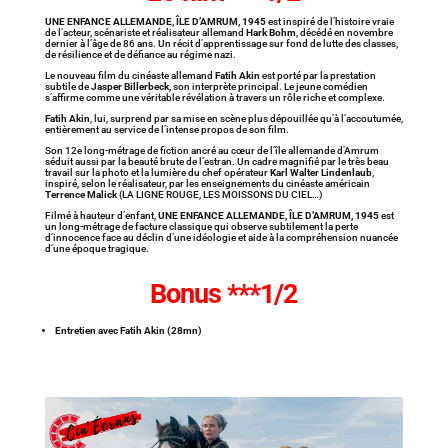
UNE ENFANCE ALLEMANDE, ÎLE D’AMRUM, 1945
est inspiré de l’histoire vraie
de l’acteur, scénariste et réalisateur allemand
Hark Bohm
, décédé en novembre
dernier à l’âge de 86 ans. Un récit d’apprentissage sur fond de lutte des classes,
de résilience et de défiance au régime nazi.
Le nouveau film du cinéaste allemand
Fatih Akin
est porté par la prestation
subtile de
Jasper Billerbeck,
son interprète principal. Le jeune comédien
s’affirme comme une véritable révélation à travers un rôle riche et complexe.
Fatih Akin
, lui, surprend par sa mise en scène plus dépouillée qu’à l’accoutumée,
entièrement au service de l’intense propos de son film.
Son 12e long-métrage de fiction ancré au cœur de l’île allemande d’Amrum
séduit aussi par la beauté brute de l’estran. Un cadre magnifié par le très beau
travail sur la photo et la lumière du chef opérateur
Karl Walter Lindenlaub
,
inspiré, selon le réalisateur, par les enseignements du cinéaste américain
Terrence Malick
(LA LIGNE ROUGE, LES MOISSONS DU CIEL…)
Filmé à hauteur d’enfant,
UNE ENFANCE ALLEMANDE, ÎLE D’AMRUM, 1945
est
un long-métrage de facture classique qui observe subtilement la perte
d’innocence face au déclin d’une idéologie et aide à la compréhension nuancée
d’une époque tragique.
Bonus ***1/2
Entretien avec Fatih Akin (28mn)