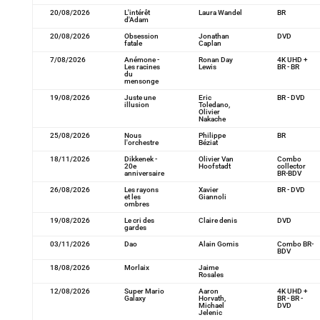
20/08/2026
L'intérêt
Laura Wandel
BR
d'Adam
20/08/2026
Obsession
Jonathan
DVD
fatale
Caplan
7/08/2026
Anémone -
Ronan Day
4K UHD +
Les racines
Lewis
BR - BR
du
mensonge
19/08/2026
Juste une
Eric
BR - DVD
illusion
Toledano,
Olivier
Nakache
25/08/2026
Nous
Philippe
BR
l'orchestre
Béziat
18/11/2026
Dikkenek -
Olivier Van
Combo
20e
Hoofstadt
collector
anniversaire
BR-BDV
26/08/2026
Les rayons
Xavier
BR - DVD
et les
Giannoli
ombres
19/08/2026
Le cri des
Claire denis
DVD
gardes
03/11/2026
Dao
Alain Gomis
Combo BR-
BDV
18/08/2026
Morlaix
Jaime
Rosales
12/08/2026
Super Mario
Aaron
4K UHD +
Galaxy
Horvath,
BR - BR -
Michael
DVD
Jelenic