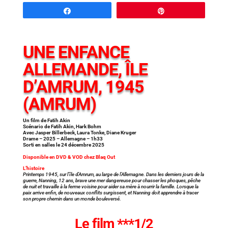
Partagez
Épingle
UNE ENFANCE
ALLEMANDE, ÎLE
D’AMRUM, 1945
(AMRUM)
Un film de Fatih Akin
Scénario de Fatih Akin, Hark Bohm
Avec Jasper Billerbeck, Laura Tonke, Diane Kruger
Drame – 2025 – Allemagne – 1h33
Sorti en salles le 24 décembre 2025
Disponible en DVD & VOD chez Blaq Out
L’histoire
Printemps 1945, sur l’île d’Amrum, au large de l’Allemagne. Dans les derniers jours de la
guerre, Nanning, 12 ans, brave une mer dangereuse pour chasser les phoques, pêche
de nuit et travaille à la ferme voisine pour aider sa mère à nourrir la famille. Lorsque la
paix arrive enfin, de nouveaux conflits surgissent, et Nanning doit apprendre à tracer
son propre chemin dans un monde bouleversé.
Le film ***1/2