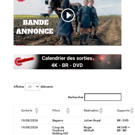
Afficher
éléments
Rechercher:
Sortie le
Films
Réalisation
Supports
19/08/2026
Bagarre
Julien Royal
BR - DVD
19/08/2026
Coup de
Roger
4K UHD +
foudre à
Michell
BR - BR
Notting Hill