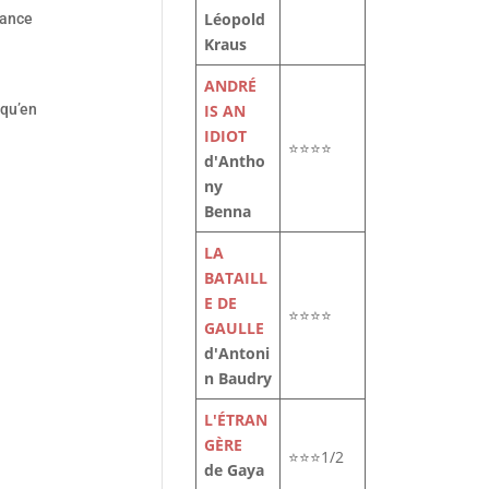
Léopold
tance
Kraus
ANDRÉ
 qu’en
IS AN
IDIOT
⭐⭐⭐⭐
d'Antho
ny
Benna
LA
BATAILL
E DE
⭐⭐⭐⭐
GAULLE
d'Antoni
n Baudry
L'ÉTRAN
de
GÈRE
⭐⭐⭐1/2
re
de Gaya