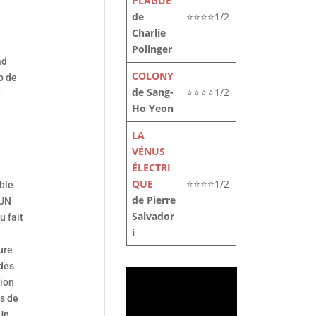
PLAGUE
de
⭐⭐⭐⭐1/2
Charlie
Polinger
ad
COLONY
p de
de Sang-
⭐⭐⭐⭐1/2
-
Ho Yeon
LA
VÉNUS
ÉLECTRI
QUE
⭐⭐⭐⭐1/2
ible
de Pierre
’UN
Salvador
u fait
i
ure
des
tion
is de
 Un