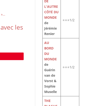
DE
L'AUTRE
CÔTÉ DU
MONDE
⭐⭐⭐1/2
de
 avec les
Jérémie
Renier
AU
BORD
DU
e
MONDE
de
⭐⭐⭐1/2
Guérin
van de
Vorst &
Sophie
Muselle
THE