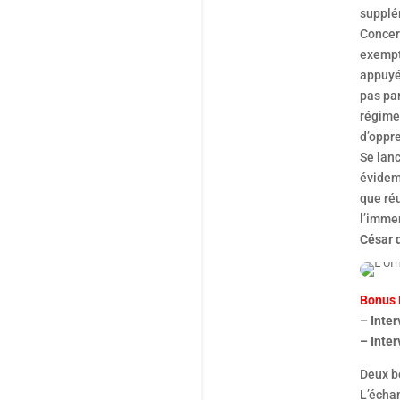
supplé
Conce
exempt
appuyée
pas par
régime 
d’oppre
Se lanc
évidemm
que réu
l’imm
César 
Bonus
– Inte
– Inte
Deux b
L’échan