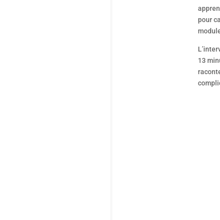
appren
pour ca
module
L’inter
13 minu
raconte
compli
C’e
wee
fra
vér
vou