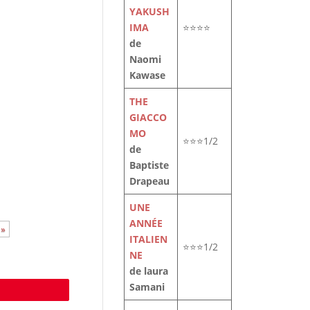
YAKUSH
IMA
⭐⭐⭐⭐
de
Naomi
Kawase
THE
GIACCO
MO
⭐⭐⭐1/2
de
Baptiste
Drapeau
UNE
ANNÉE
 »
ITALIEN
⭐⭐⭐1/2
NE
de laura
Samani
e