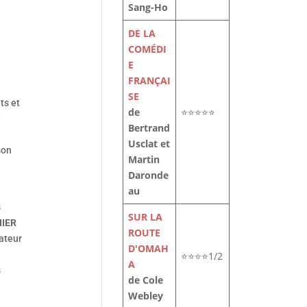
Sang-Ho
DE LA
COMÉDI
E
FRANÇAI
SE
ts et
de
⭐⭐⭐⭐⭐
e
Bertrand
Usclat et
son
Martin
Daronde
au
s
SUR LA
NIER
ROUTE
sateur
D'OMAH
⭐⭐⭐⭐1/2
A
s
de Cole
Webley