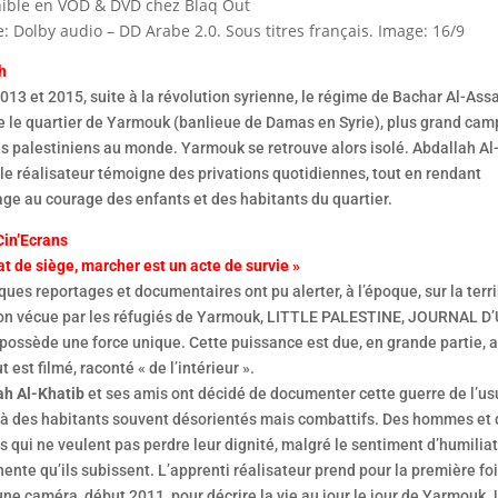
ible en VOD & DVD chez Blaq Out
: Dolby audio – DD Arabe 2.0. Sous titres français. Image: 16/9
h
013 et 2015, suite à la révolution syrienne, le régime de Bachar Al-Ass
e le quartier de Yarmouk (banlieue de Damas en Syrie), plus grand cam
s palestiniens au monde. Yarmouk se retrouve alors isolé. Abdallah Al
le réalisateur témoigne des privations quotidiennes, tout en rendant
e au courage des enfants et des habitants du quartier.
Cin’Ecrans
at de siège, marcher est un acte de survie »
ques reportages et documentaires ont pu alerter, à l’époque, sur la terr
ion vécue par les réfugiés de Yarmouk, LITTLE PALESTINE, JOURNAL D
possède une force unique. Cette puissance est due, en grande partie, a
t est filmé, raconté « de l’intérieur ».
ah Al-Khatib
et ses amis ont décidé de documenter cette guerre de l’us
 à des habitants souvent désorientés mais combattifs. Des hommes et 
qui ne veulent pas perdre leur dignité, malgré le sentiment d’humilia
nte qu’ils subissent. L’apprenti réalisateur prend pour la première fo
une caméra, début 2011, pour décrire la vie au jour le jour de Yarmouk.