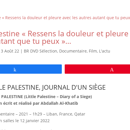
lestine « Ressens la douleur et pleure
utant que tu peux »…
|
3 Août 22
|
BR DVD Sélection
,
Documentaire
,
Film
,
L'actu
Partagez
Épingl
TLE PALESTINE, JOURNAL D'UN SIÈGE
 PALESTINE (Little Palestine – Diary of a Siege)
m écrit et réalisé par Abdallah Al-Khatib
ntaire – 2021 – 1h29 – Liban, France, Qatar
n salles le 12 janvier 2022