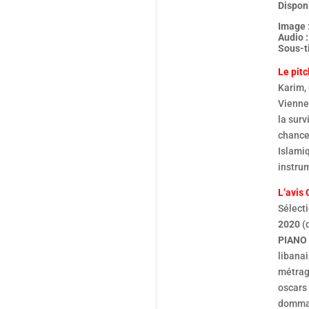
Dispon
Image 
Audio :
Sous-ti
Le pitc
Karim, 
Vienne.
la surv
chance 
Islamiq
instru
L’avis 
Sélect
2020
(q
PIANO
libanai
métrag
oscars
dommag