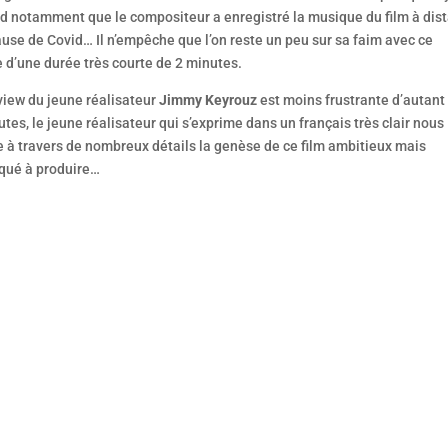
d notamment que le compositeur a enregistré la musique du film à dis
use de Covid… Il n’empêche que l’on reste un peu sur sa faim avec ce
 d’une durée très courte de 2 minutes.
view du jeune réalisateur
Jimmy Keyrouz
est moins frustrante d’autant
tes, le jeune réalisateur qui s’exprime dans un français très clair nous
 à travers de nombreux détails la genèse de ce film ambitieux mais
qué à produire…
st une vague de 13 films cannois qui va déferler, le temps d’un
k-end, du 22 au 24 mai, dans les salles Pathé de 10 villes
nçaises, sans oublier d’autres événements parisiens. L’occasion 
itable marathon d’avant-premières pour les plus cinéphiles d’ent
s.