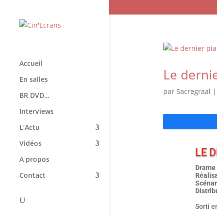
Accueil
Le derni
En salles
par
Sacregraal
BR DVD…
Interviews
L’Actu
Vidéos
LE D
A propos
Drame 
Contact
Réalis
Scénar
Distri
Sorti e