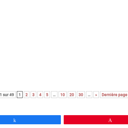
ouvrez le palmarès complet de l’édition 2026 des Paris Film
tics Awards qui se sont déroulés le dimanche 8 février à Paris.
1 sur 49
1
2
3
4
5
…
10
20
30
…
»
Dernière page
Partagez
Épingl