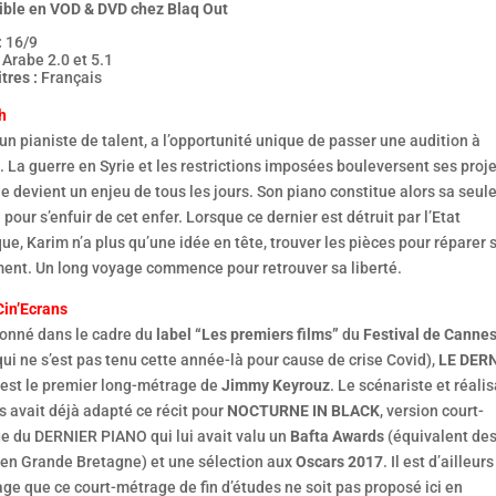
ible en VOD & DVD chez Blaq Out
:
16/9
Arabe 2.0 et 5.1
tres :
Français
h
un pianiste de talent, a l’opportunité unique de passer une audition à
 La guerre en Syrie et les restrictions imposées bouleversent ses proje
ie devient un enjeu de tous les jours. Son piano constitue alors sa seul
pour s’enfuir de cet enfer. Lorsque ce dernier est détruit par l’Etat
ue, Karim n’a plus qu’une idée en tête, trouver les pièces pour réparer 
ment. Un long voyage commence pour retrouver sa liberté.
Cin’Ecrans
ionné dans le cadre du
label “Les premiers films”
du
Festival de Canne
ui ne s’est pas tenu cette année-là pour cause de crise Covid),
LE DER
est le premier long-métrage de
Jimmy Keyrouz
. Le scénariste et réali
s avait déjà adapté ce récit pour
NOCTURNE IN BLACK
, version court-
e du DERNIER PIANO qui lui avait valu un
Bafta Awards
(équivalent de
 en Grande Bretagne) et une sélection aux
Oscars 2017
. Il est d’ailleurs
e que ce court-métrage de fin d’études ne soit pas proposé ici en