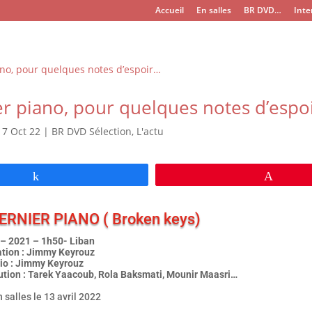
Accueil
En salles
BR DVD…
Inte
er piano, pour quelques notes d’espo
|
7 Oct 22
|
BR DVD Sélection
,
L'actu
Partagez
Épingl
ERNIER PIANO ( Broken keys)
– 2021 – 1h50- Liban
ation : Jimmy Keyrouz
io : Jimmy Keyrouz
bution : Tarek Yaacoub, Rola Baksmati, Mounir Maasri…
n salles le 13 avril 2022