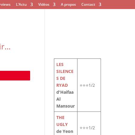
rviews
L’Actu
Vidéos
A propos
Contact
ir…
LES
SILENCE
e
S DE
RYAD
⭐⭐⭐1/2
d'Haifaa
Al
Mansour
THE
UGLY
⭐⭐⭐1/2
de Yeon