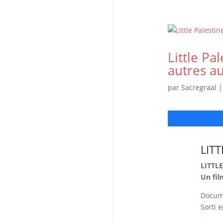
Little Pa
autres a
par
Sacregraal
LIT
LITTLE
Un fil
Docume
Sorti e