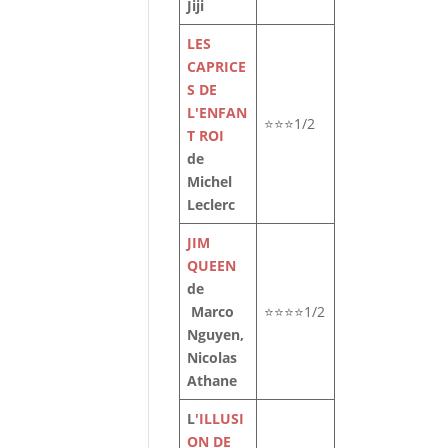
Jiji
LES
CAPRICE
S DE
L'ENFAN
⭐⭐⭐1/2
T ROI
de
Michel
Leclerc
JIM
QUEEN
de
Marco
⭐⭐⭐⭐1/2
es
Nguyen,
Nicolas
Athane
L
'ILLUSI
ON DE