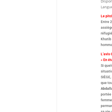
Dispon
Langue
Le pitc
Entre 2
assièg
réfugié
Khatib 
hommag
L’avis 
« En ét
Si quel
situat
SIÈGE, 
que tou
Abdall
portée
femmes 
permane
sa vie 