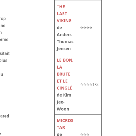
T
HE
LAST
rop
VIKING
 ne
de
⭐⭐⭐⭐
n
Anders
forme
Thomas
Jensen
sitait
LE BON,
plus
LA
BRUTE
du
ET LE
⭐⭐⭐⭐1/2
CINGLÉ
de Kim
Jee-
Woon
Yared
MICROS
TAR
de
⭐⭐⭐
y