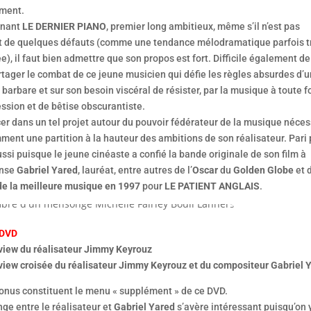
ment.
rnant
LE DERNIER PIANO
, premier long ambitieux, même s’il n’est pas
 de quelques défauts (comme une tendance mélodramatique parfois t
), il faut bien admettre que son propos est fort. Difficile également de
tager le combat de ce jeune musicien qui défie les règles absurdes d’u
barbare et sur son besoin viscéral de résister, par la musique à toute 
ssion et de bêtise obscurantiste.
er dans un tel projet autour du pouvoir fédérateur de la musique néces
ent une partition à la hauteur des ambitions de son réalisateur. Pari 
ssi puisque le jeune cinéaste a confié la bande originale de son film à
ense
Gabriel Yared
, lauréat, entre autres de l’
Oscar
du
Golden Globe
et 
de la meilleure musique en 1997
pour
LE PATIENT ANGLAIS
.
 DVD
rview du réalisateur Jimmy Keyrouz
rview croisée du réalisateur Jimmy Keyrouz et du compositeur Gabriel 
onus constituent le menu « supplément » de ce DVD.
ge entre le réalisateur et
Gabriel Yared
s’avère intéressant puisqu’on 