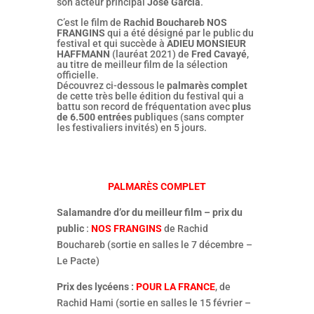
son acteur principal
José Garcia
.
C’est le film de
Rachid Bouchareb
NOS
FRANGINS
qui a été désigné par le public du
festival et qui succède à
ADIEU MONSIEUR
HAFFMANN
(lauréat 2021) de
Fred Cavayé
,
au titre de meilleur film de la sélection
officielle.
Découvrez ci-dessous le
palmarès complet
de cette très belle édition du festival qui a
battu son record de fréquentation avec
plus
de 6.500 entrées
publiques (sans compter
les festivaliers invités) en 5 jours.
PALMARÈS COMPLET
Salamandre d’or du meilleur film – prix du
public
:
NOS FRANGINS
de Rachid
Bouchareb (sortie en salles le 7 décembre –
Le Pacte)
Prix des lycéens :
POUR LA FRANCE
, de
Rachid Hami (sortie en salles le 15 février –