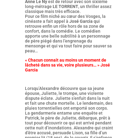
Anne Le Ny
est de retour avec son sixième
long-métrage
LE TORRENT
, un thriller assez
classique mais très efficace.
Pour ce film niché au cœur des Vosges, la
cinéaste a fait appel à
José Garcia
qui
retrouve enfin un rôle hors de sa zone de
confort, dans la comédie. Le comédien
apporte une belle subtilité à un personnage
de père piégé dans l’engrenage du
mensonge et qui va tout faire pour sauver sa
peau…
« Chacun connait au moins un moment de
lâcheté dans sa vie, voire plusieurs… » José
Garcia
Lorsqu’Alexandre découvre que sa jeune
épouse, Juliette, le trompe, une violente
dispute éclate. Juliette s’enfuit dans la nuit
et fait une chute mortelle. Le lendemain, des
pluies torrentielles ont emporté son corps.
La gendarmerie entame une enquête et
Patrick, le père de Juliette, débarque, prêt à
tout pour découvrir ce qui est arrivé pendant
cette nuit d’inondations. Alexandre qui craint
d’être accusé, persuade Lison, sa fille d’un
premier lit (18 ans), de le couvrir. Il s’enfonce