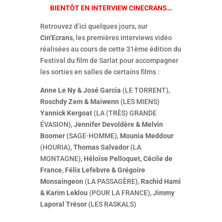
BIENTÔT EN INTERVIEW CINECRANS…
Retrouvez d’ici quelques jours, sur
Cin’Ecrans
, les premières interviews vidéo
réalisées au cours de cette 31ème édition du
Festival du film de Sarlat pour accompagner
les sorties en salles de certains films :
Anne Le Ny & José Garcia
(LE TORRENT),
Roschdy Zem & Maïwenn
(LES MIENS)
Yannick Kergoat
(LA (TRÈS) GRANDE
ÉVASION),
Jennifer Devoldère & Melvin
Boomer
(SAGE-HOMME),
Mounia Meddour
(HOURIA),
Thomas Salvador
(LA
MONTAGNE),
Héloïse Pelloquet, Cécile de
France, Félix Lefebvre & Grégoire
Monsaingeon
(LA PASSAGÈRE),
Rachid Hami
& Karim Leklou
(POUR LA FRANCE),
Jimmy
Laporal Trésor
(LES RASKALS)