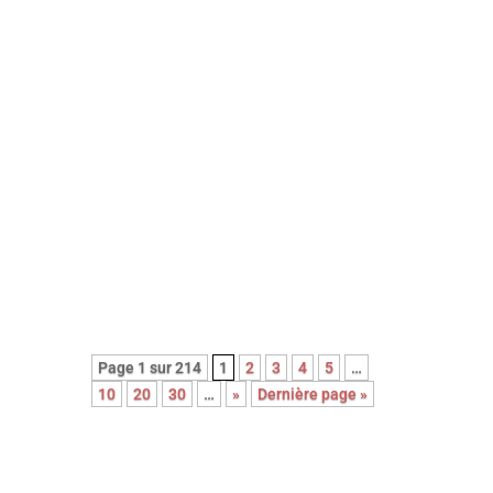
8em long-métrage de l’épatante
Valérie Donzelli, À pied d’œuvre est
une adaptation du récit
autobiographique (2023) de
Franck Courtès. L’histoire d’un
écrivain prêt à payer sa liberté au
prix fort, en cumulant les petits
boulots…
Page 1 sur 214
1
2
3
4
5
…
10
20
30
…
»
Dernière page »