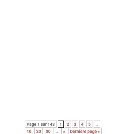
Retrouvez ici la critique du film de
Patrice leconte avec Jean Rochefort
et Johnny Halliday.
Un article publié en octobre 2002 sur
le site mcinema.com
Page 1 sur 143
1
2
3
4
5
…
10
20
30
…
»
Dernière page »