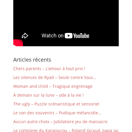
Articles récents
Chers parents – L’amour à tout prix !
Les silences de Ryad – Seule contre tous…
Woman and child – Tragique engrenage
À demain sur la lune – ode à la vie !
The ugly – Puzzle scénaristique et sensoriel
Le son des souvenirs – Pudique mélancolie…
Aucun autre choix – Jubilatoire jeu de massacre
Le complexe du Kangourou – Roland Giraud, papa ou