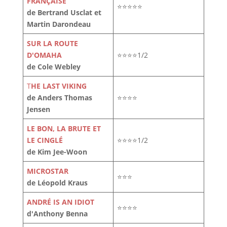
FRANÇAISE
⭐⭐⭐⭐⭐
de Bertrand Usclat et
Martin Darondeau
SUR LA ROUTE
D'OMAHA
⭐⭐⭐⭐1/2
de Cole Webley
T
HE LAST VIKING
de Anders Thomas
⭐⭐⭐⭐
Jensen
LE BON, LA BRUTE ET
LE CINGLÉ
⭐⭐⭐⭐1/2
de Kim Jee-Woon
MICROSTAR
⭐⭐⭐
de Léopold Kraus
ANDRÉ IS AN IDIOT
⭐⭐⭐⭐
d'Anthony Benna