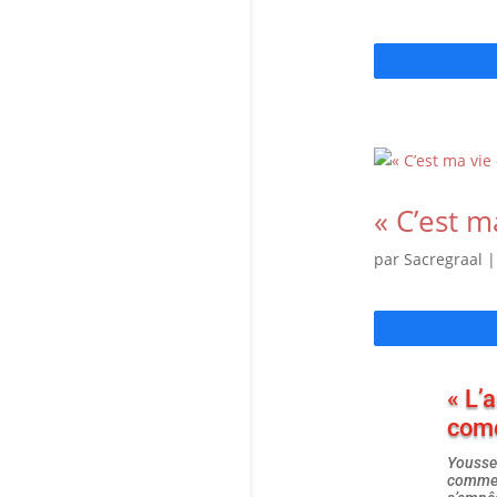
« C’est m
par
Sacregraal
« L’
comé
Youssef
commen