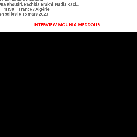
yna Khoudri, Rachida Brakni, Nadia Kaci…
– 1H38 – France / Algérie
en salles le 15 mars 2023
INTERVIEW MOUNIA MEDDOUR