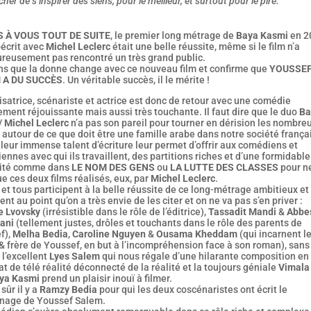
her de s’inspirer des siens, pour le meilleur, et surtout pour le pire.
S À VOUS TOUT DE SUITE
, le premier long métrage de
Baya Kasmi
en 2
oécrit avec
Michel Leclerc
était une belle réussite, même si le film n’a
reusement pas rencontré un très grand public.
s que la donne change avec ce nouveau film et confirme que
YOUSSE
 A DU SUCCÈS
. Un véritable succès, il le mérite !
isatrice, scénariste et actrice est donc de retour avec une comédie
ment réjouissante mais aussi très touchante. Il faut dire que le duo
Ba
/ Michel Leclerc
n’a pas son pareil pour tourner en dérision les nombre
 autour de ce que doit être une famille arabe dans notre société frança
 leur immense talent d’écriture leur permet d’offrir aux comédiens et
nnes avec qui ils travaillent, des partitions riches et d’une formidable
ité comme dans
LE NOM DES GENS
ou
LA LUTTE DES CLASSES
pour n
ue ces deux films réalisés, eux, par
Michel Leclerc
.
et tous participent à la belle réussite de ce long-métrage ambitieux et
gent au point qu’on a très envie de les citer et on ne va pas s’en priver :
e Lvovsky
(irrésistible dans le rôle de l’éditrice),
Tassadit Mandi
&
Abbe
ani
(tellement justes, drôles et touchants dans le rôle des parents de
f),
Melha Bedia
,
Caroline Nguyen
&
Ousama Kheddam
(qui incarnent l
& frère de Youssef, en but à l’incompréhension face à son roman), sans
 l’excellent
Lyes Salem
qui nous régale d’une hilarante composition en
t de télé réalité déconnecté de la réalité et la toujours géniale
Vimala
ya Kasmi
prend un plaisir inouï à filmer.
 sûr il y a
Ramzy Bedia
pour qui les deux coscénaristes ont écrit le
nage de Youssef Salem.