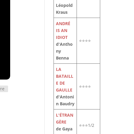
Léopold
Kraus
ANDRÉ
IS AN
IDIOT
⭐⭐⭐⭐
d'Antho
ny
Benna
LA
BATAILL
E DE
⭐⭐⭐⭐
vre
GAULLE
d'Antoni
n Baudry
L'ÉTRAN
GÈRE
⭐⭐⭐1/2
de Gaya