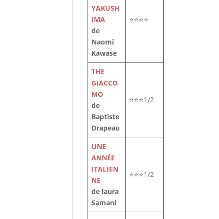
YAKUSH
IMA
⭐⭐⭐⭐
de
Naomi
Kawase
THE
GIACCO
MO
⭐⭐⭐1/2
de
Baptiste
.
Drapeau
nt
UNE
ANNÉE
ITALIEN
⭐⭐⭐1/2
NE
de laura
Samani