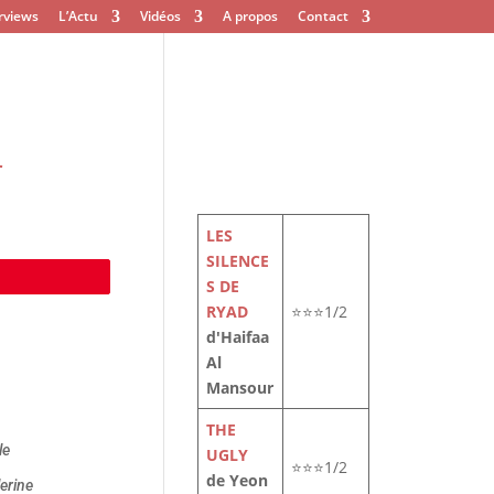
rviews
L’Actu
Vidéos
A propos
Contact
r
LES
SILENCE
e
S DE
RYAD
⭐⭐⭐1/2
d'Haifaa
Al
Mansour
THE
le
UGLY
⭐⭐⭐1/2
de Yeon
lerine