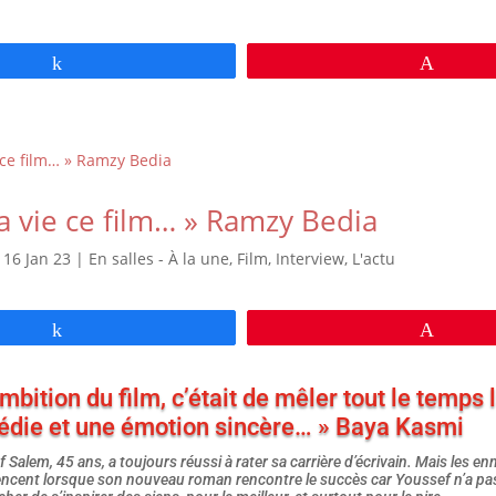
Partagez
Épingl
a vie ce film… » Ramzy Bedia
|
16 Jan 23
|
En salles - À la une
,
Film
,
Interview
,
L'actu
Partagez
Épingl
ambition du film, c’était de mêler tout le temps 
die et une émotion sincère… » Baya Kasmi
 Salem, 45 ans, a toujours réussi à rater sa carrière d’écrivain. Mais les en
cent lorsque son nouveau roman rencontre le succès car Youssef n’a pa