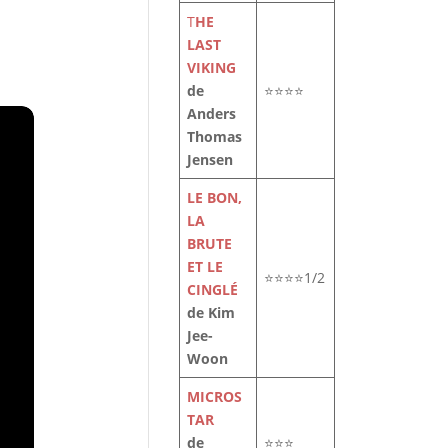
T
HE
LAST
VIKING
de
⭐⭐⭐⭐
Anders
Thomas
Jensen
LE BON,
LA
BRUTE
ET LE
⭐⭐⭐⭐1/2
CINGLÉ
de Kim
Jee-
Woon
MICROS
TAR
de
⭐⭐⭐