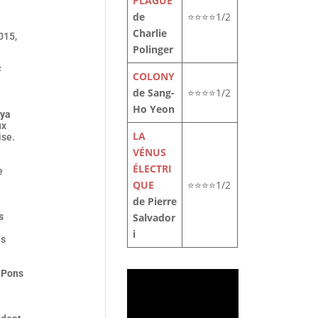
PLAGUE
de
⭐⭐⭐⭐1/2
Charlie
015,
Polinger
F
COLONY
de Sang-
⭐⭐⭐⭐1/2
Ho Yeon
ya
ux
LA
ise.
VÉNUS
ÉLECTRI
e
QUE
⭐⭐⭐⭐1/2
de Pierre
s
Salvador
i
es
 Pons