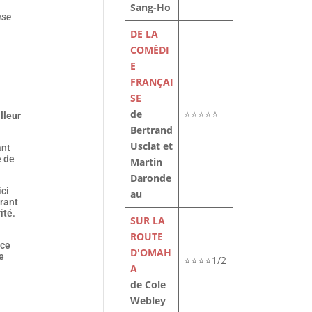
Sang-Ho
nse
DE LA
COMÉDI
E
FRANÇAI
SE
de
⭐⭐⭐⭐⭐
lleur
Bertrand
Usclat et
ant
e de
Martin
Daronde
ici
au
brant
ité.
SUR LA
ROUTE
nce
D'OMAH
e
⭐⭐⭐⭐1/2
A
de Cole
Webley