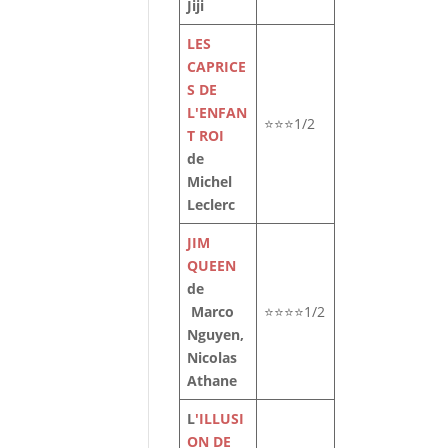
Jiji
LES
CAPRICE
S DE
L'ENFAN
⭐⭐⭐1/2
T ROI
de
Michel
Leclerc
JIM
QUEEN
de
Marco
⭐⭐⭐⭐1/2
Nguyen,
Nicolas
le
Athane
t
L
'ILLUSI
ON DE