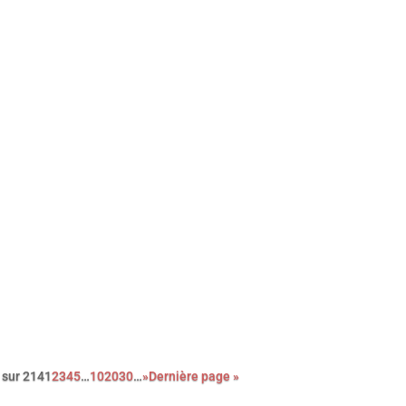
 long-métrage de l’épatante Valérie Donzelli, À pied d’œuvre est
 adaptation du récit autobiographique (2023) de Franck Courtès
istoire d’un écrivain prêt à payer sa liberté au prix fort, en cumula
 petits boulots…
 sur 214
1
2
3
4
5
…
10
20
30
…
»
Dernière page »