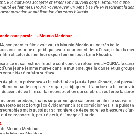
ent. Elle doit alors accepter et aimer son nouveau corps. Entourée d’une
uté de femmes, Houria va retrouver un sens à sa vie en inscrivant la da
 reconstruction et sublimation des corps blessés…
monde sans parole… » Mounia Meddour
HA
, son premier film avait valu à
Mounia Meddour
une très belle
aissance critique et publique avec notamment deux
César,
celui du
mei
r film
et celui du
meilleur espoir féminin
pour
Lyna Khoudri
.
isatrice et son actrice fétiche sont donc de retour avec
HOURIA,
fascin
it d’une jeune femme murée dans le mutisme, que la danse et un group
vont aider à refaire surface.
s de plus, la puissance et la subtilité du jeu de
Lyna Khoudri
, qui passe 
ellement par le corps et le regard, subjuguent. L’actrice est le cœur vi
ndescent de ce film sur la reconstruction qui célèbre avec force la soror
t, au premier abord, moins surprenant que son premier film, le souvenir
IA
reste assez fort grâce évidemment à ses comédiennes, à la puissa
orégraphies mais aussi par sa manière de dépeindre les blessures d’un
 qui se reconstruit, petit à petit, à l’image d’Houria.
A
m de Mounia Meddour
io de Mounia Meddour