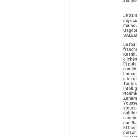
s’empêc
JE SUI
déjà c
malheu
Gageon
SALEM
La réal
franche
Kasmi 
clichés
Et puis
comédie
human
citer q
Toutes 
intelli
Noémi
Zaham
Yousse
sœurs 
oublier
candida
que
Ba
Et bien
person