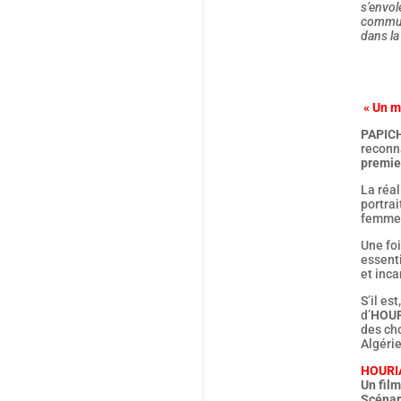
s’envol
communa
dans la
« Un 
PAPIC
reconn
premie
La réal
portra
femmes 
Une foi
essenti
et inca
S’il es
d’
HOUR
des ch
Algérie
HOURI
Un fil
Scénar