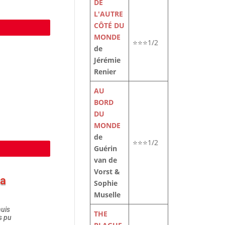
DE
L'AUTRE
CÔTÉ DU
e
MONDE
⭐⭐⭐1/2
de
Jérémie
Renier
AU
BORD
DU
MONDE
de
⭐⭐⭐1/2
Guérin
e
van de
Vorst &
la
Sophie
Muselle
nuis
THE
s pu