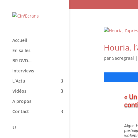
Accueil
Houria, 
En salles
par
Sacregraal
BR DVD…
Interviews
L’Actu
Vidéos
« Un
A propos
cont
Contact
Alger. 
partici
violemm