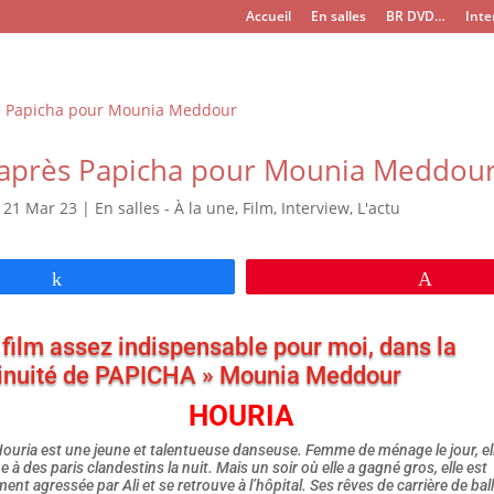
Accueil
En salles
BR DVD…
Inte
l’après Papicha pour Mounia Meddou
|
21 Mar 23
|
En salles - À la une
,
Film
,
Interview
,
L'actu
Partagez
Épingl
 film assez indispensable pour moi, dans la
inuité de PAPICHA » Mounia Meddour
HOURIA
Houria est une jeune et talentueuse danseuse. Femme de ménage le jour, el
pe à des paris clandestins la nuit. Mais un soir où elle a gagné gros, elle est
ent agressée par Ali et se retrouve à l’hôpital. Ses rêves de carrière de bal