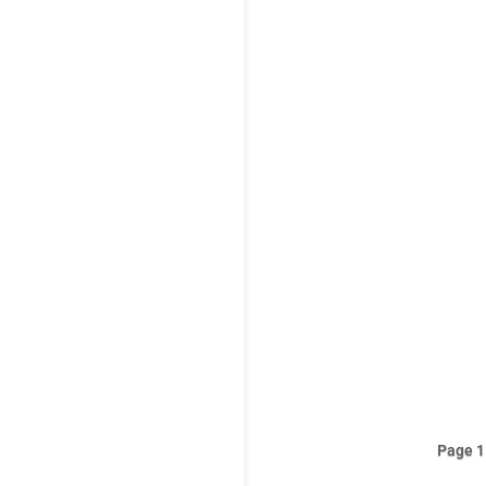
8em
une
L’h
les
Page 1