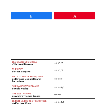
Partagez
Épingle
LES SILENCES DE RYAD
⭐⭐⭐1/2
d'Haifaa Al Mansour
THE UGLY
⭐⭐⭐1/2
de Yeon Sang-Ho
DE LA COMÉDIE FRANÇAISE
de Bertrand Usclat et Martin
⭐⭐⭐⭐⭐
Darondeau
SUR LA ROUTE D'OMAHA
⭐⭐⭐⭐1/2
de Cole Webley
T
HE LAST VIKING
⭐⭐⭐⭐
de Anders Thomas Jensen
LE BON, LA BRUTE ET LE CINGLÉ
⭐⭐⭐⭐1/2
de Kim Jee-Woon