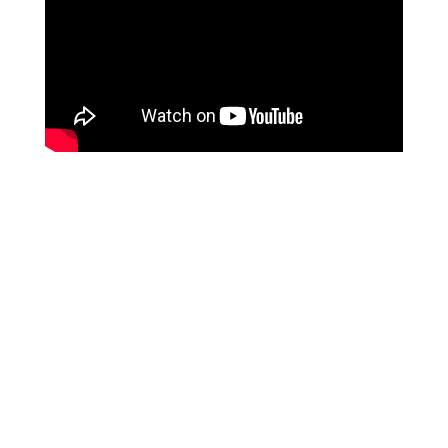
Si elle n’évite pas une certaine théâtralité, cette
comédie de mœurs familiale réussit néanmoins
son passage au cinéma grâce au piquant de ses
dialogues et au jeu savoureux de ses formidables
interprètes.