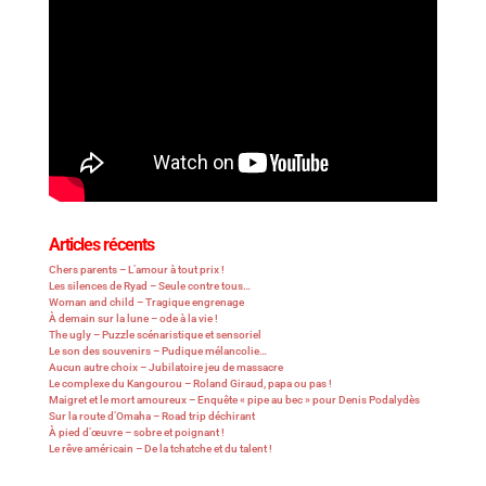
Articles récents
Chers parents – L’amour à tout prix !
Les silences de Ryad – Seule contre tous…
Woman and child – Tragique engrenage
À demain sur la lune – ode à la vie !
The ugly – Puzzle scénaristique et sensoriel
Le son des souvenirs – Pudique mélancolie…
Aucun autre choix – Jubilatoire jeu de massacre
Le complexe du Kangourou – Roland Giraud, papa ou pas !
Maigret et le mort amoureux – Enquête « pipe au bec » pour Denis Podalydès
Sur la route d’Omaha – Road trip déchirant
À pied d’œuvre – sobre et poignant !
Le rêve américain – De la tchatche et du talent !