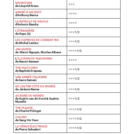
MICROSTAR
⭐⭐⭐
de Léopold Kraus
ANDRÉ IS AN IDIOT
⭐⭐⭐⭐
d'Anthony Benna
LA BATAILLE DE GAULLE
⭐⭐⭐⭐
d'Antonin Baudry
L'ÉTRANGÈRE
⭐⭐⭐1/2
de Gaya Jiji
LES CAPRICES DE L'ENFANT ROI
⭐⭐⭐1/2
de Michel Leclerc
JIM QUEEN
⭐⭐⭐⭐1/2
de Marco Nguyen, Nicolas Athane
L
'ILLUSION DE YAKUSHIMA
⭐⭐⭐⭐
de Naomi Kawase
THE GIACCOMO
⭐⭐⭐1/2
de Baptiste Drapeau
UNE ANNÉE ITALIENNE
⭐⭐⭐1/2
de laura Samani
DE L'AUTRE CÔTÉ DU MONDE
de Jérémie Renier
⭐⭐⭐1/2
AU BORD DU MONDE
de Guérin van de Vorst & Sophie
⭐⭐⭐1/2
Muselle
THE PLAGUE
⭐⭐⭐⭐1/2
de Charlie Polinger
COLONY
⭐⭐⭐⭐1/2
de Sang-Ho Yeon
LA VÉNUS ÉLECTRIQUE
⭐⭐⭐⭐1/2
de Pierre Salvadori