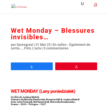
Wet Monday – Blessures
invisibles…
par
Sacregraal
|
31 Mar 25
|
En salles - Également de
sortie...
,
Film
,
L'actu
|
0 commentaires
Partagez
Épingle
WET MONDAY (Lany poniedzialek)
Un film de Justyna Mytnik
Scénario de Monika Dembinska, Rosanna Hall & Justyna Mytnik
Avec Julia Polaczek, Nel Kaczmarek, Weronika Kozakowska…
Drame – 2024 – Pologne – 1h27