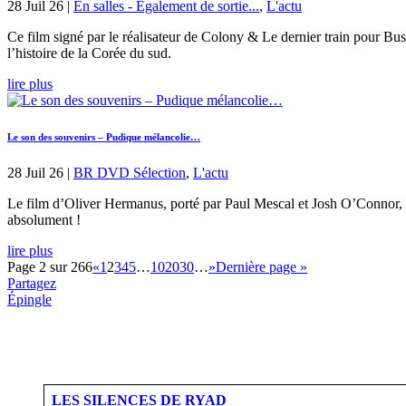
28 Juil 26
|
En salles - Également de sortie...
,
L'actu
Ce film signé par le réalisateur de Colony & Le dernier train pour Bus
l’histoire de la Corée du sud.
lire plus
Le son des souvenirs – Pudique mélancolie…
28 Juil 26
|
BR DVD Sélection
,
L'actu
Le film d’Oliver Hermanus, porté par Paul Mescal et Josh O’Connor, est
absolument !
lire plus
Page 2 sur 266
«
1
2
3
4
5
…
10
20
30
…
»
Dernière page »
Partagez
Épingle
LES SILENCES DE RYAD