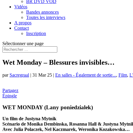
BR DVD VOD
Vidéos
Bandes annonces
Toutes les interviews
A propos
Contact
Inscription
Sélectionner une page
Wet Monday – Blessures invisibles…
par
Sacregraal
|
31 Mar 25
|
En salles - Également de sortie...
,
Film
,
L
Partagez
Épingle
WET MONDAY (Lany poniedzialek)
Un film de Justyna Mytnik
Scénario de Monika Dembinska, Rosanna Hall & Justyna Mytni
Avec Julia Polaczek, Nel Kaczmarek, Weronika Kozakowska…