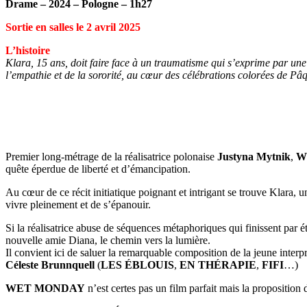
Drame – 2024 – Pologne – 1h27
Sortie en salles le 2 avril 2025
L’histoire
Klara, 15 ans, doit faire face à un traumatisme qui s’exprime par une
l’empathie et de la sororité, au cœur des célébrations colorées de Pâ
Premier long-métrage de la réalisatrice polonaise
Justyna Mytnik
,
W
quête éperdue de liberté et d’émancipation.
Au cœur de ce récit initiatique poignant et intrigant se trouve Klara, 
vivre pleinement et de s’épanouir.
Si la réalisatrice abuse de séquences métaphoriques qui finissent par 
nouvelle amie Diana, le chemin vers la lumière.
Il convient ici de saluer la remarquable composition de la jeune interp
Céleste Brunnquell
(
LES ÉBLOUIS
,
EN THÉRAPIE
,
FIFI
…)
WET MONDAY
n’est certes pas un film parfait mais la proposition