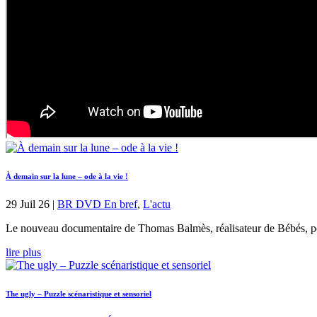
À demain sur la lune – ode à la vie !
29 Juil 26
|
BR DVD En bref
,
L'actu
Le nouveau documentaire de Thomas Balmès, réalisateur de Bébés, pose
lire plus
The ugly – Puzzle scénaristique et sensoriel