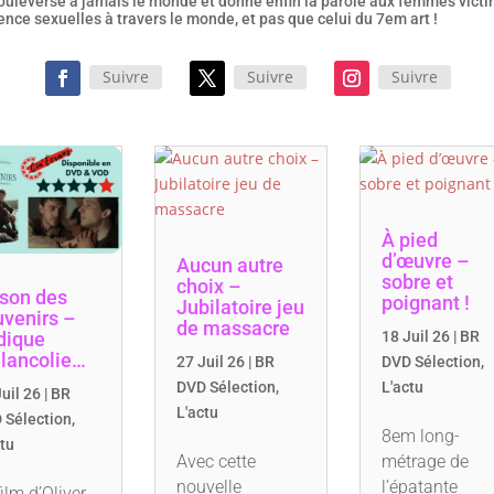
bouleversé à jamais le monde et donné enfin la parole aux femmes vict
ence sexuelles à travers le monde, et pas que celui du 7em art !
Suivre
Suivre
Suivre
À pied
d’œuvre –
Aucun autre
sobre et
choix –
 son des
poignant !
Jubilatoire jeu
uvenirs –
de massacre
dique
18 Juil 26
|
BR
lancolie…
27 Juil 26
|
BR
DVD Sélection
,
DVD Sélection
,
L'actu
uil 26
|
BR
L'actu
 Sélection
,
8em long-
ctu
Avec cette
métrage de
nouvelle
l’épatante
film d’Oliver