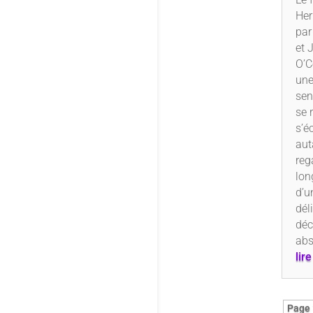
Her
par
et 
O’C
une
sen
se 
s’é
aut
reg
lon
d’u
dél
déc
abs
lir
Page 