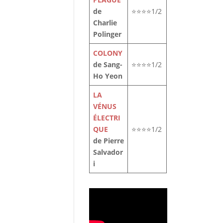
de
⭐⭐⭐⭐1/2
Charlie
Polinger
COLONY
de Sang-
⭐⭐⭐⭐1/2
Ho Yeon
LA
VÉNUS
ÉLECTRI
QUE
⭐⭐⭐⭐1/2
de Pierre
Salvador
i