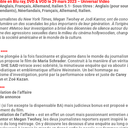
ible en Blu ray, DVD & VOD le 29 mars 2023 – Universal Vidéo
Anglais, Français, Allemand, Italien 5.1- Sous titres : Anglais (pour sou
ndants), Néerlandais, Français, Allemand, Italien.
urnalistes du New York Times, Megan Twohey et Jodi Kantor, ont de conc
lumière un des scandales les plus importants de leur génération. À l’origin
nt #Metoo leur investigation a brisé des décennies de silence autour du
e des agressions sexuelles dans le milieu du cinéma hollywoodien, chang
s la société américaine et le monde de la culture.
 ****
ne plongée à la fois fascinante et glaçante dans le monde du journali
us propose le film de
Maria Schrader
. Construit à la manière d’un vérit
,
SHE SAID
retrace avec sobriété, la minutieuse enquête qui va aboutir à
édiatique et emblématique affaire Weinstein. Un bel hommage au
isme d’investigation, porté par la performance sobre et juste de
Carey
an
et
Zoé Kazan
.
***
lation de l’affaire
de annonce
 (si l’on excepte la dispensable BA) mais judicieux bonus est proposé 
ment du film.
vélation de l’affaire
» est en effet un court mais passionnant entretien 
antor
et
Megan Twohey
, les deux journalistes reporters ayant inspiré le
io du long métrage. On y découvre les dessous d’une enquête au long c