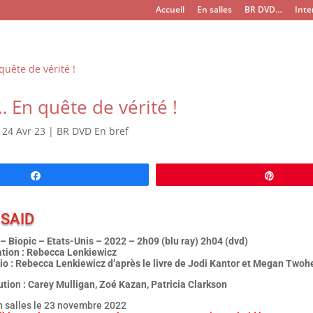
Accueil
En salles
BR DVD…
Inte
 En quête de vérité !
|
24 Avr 23
|
BR DVD En bref
Partagez
Épingl
 SAID
 Biopic – Etats-Unis – 2022 – 2h09 (blu ray) 2h04 (dvd)
ation : Rebecca Lenkiewicz
io : Rebecca Lenkiewicz d’après le livre de Jodi Kantor et Megan Twoh
utio
n
: Carey Mulligan, Zoé Kazan, Patricia Clarkson
en salles le 23 novembre 2022