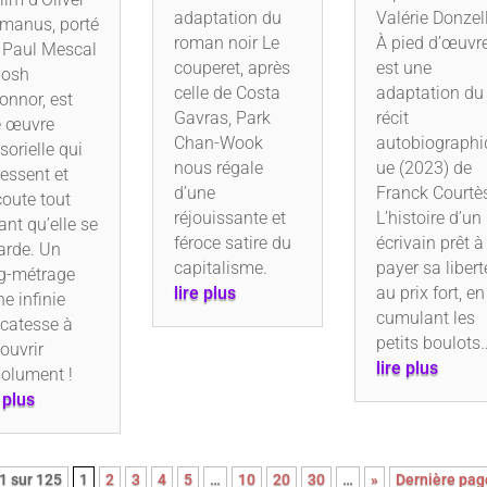
adaptation du
Valérie Donzell
manus, porté
roman noir Le
À pied d’œuvr
 Paul Mescal
couperet, après
est une
Josh
celle de Costa
adaptation du
onnor, est
Gavras, Park
récit
 œuvre
Chan-Wook
autobiographi
sorielle qui
nous régale
ue (2023) de
ressent et
d’une
Franck Courtè
coute tout
réjouissante et
L’histoire d’un
ant qu’elle se
féroce satire du
écrivain prêt à
arde. Un
capitalisme.
payer sa libert
g-métrage
lire plus
au prix fort, en
ne infinie
cumulant les
icatesse à
petits boulots
ouvrir
lire plus
olument !
e plus
1 sur 125
1
2
3
4
5
…
10
20
30
…
»
Dernière pag