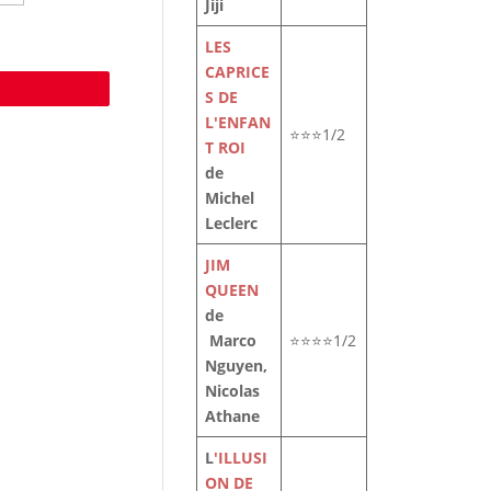
Jiji
LES
CAPRICE
e
S DE
L'ENFAN
⭐⭐⭐1/2
T ROI
de
Michel
Leclerc
JIM
QUEEN
de
Marco
⭐⭐⭐⭐1/2
Nguyen,
Nicolas
Athane
L
'ILLUSI
ON DE