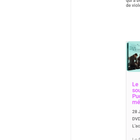
qui a 
de viol
Le
so
Pu
mé
28 J
DVD
L'a
Le 