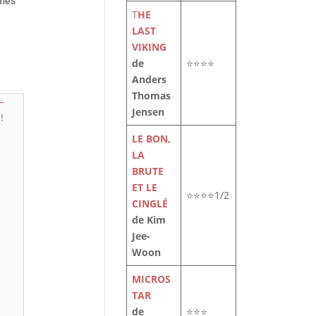
imes
T
HE
LAST
VIKING
de
⭐⭐⭐⭐
Anders
Thomas
Jensen
LE BON,
LA
BRUTE
ET LE
⭐⭐⭐⭐1/2
CINGLÉ
de Kim
Jee-
Woon
MICROS
TAR
de
⭐⭐⭐