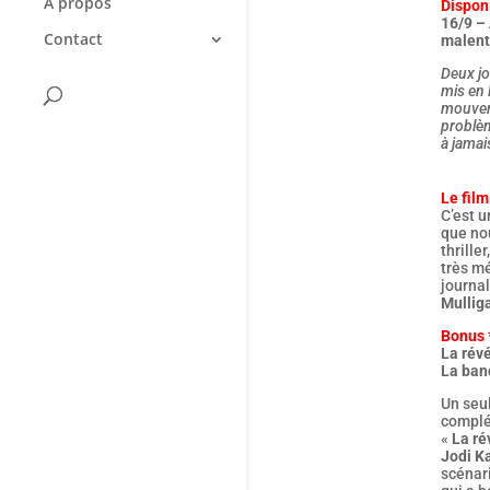
A propos
Dispon
16/9 –
Contact
malente
Deux jo
mis en 
mouveme
problèm
à jamai
Le film
C’est u
que no
thriller
très m
journal
Mullig
Bonus 
La révé
La ban
Un seul
complé
«
La ré
Jodi K
scénar