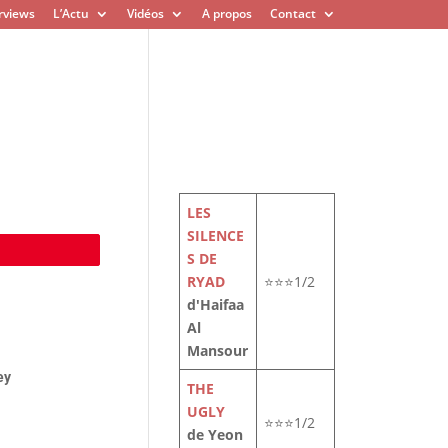
rviews
L’Actu
Vidéos
A propos
Contact
LES
SILENCE
e
S DE
RYAD
⭐⭐⭐1/2
d'Haifaa
Al
Mansour
ey
THE
UGLY
⭐⭐⭐1/2
de Yeon