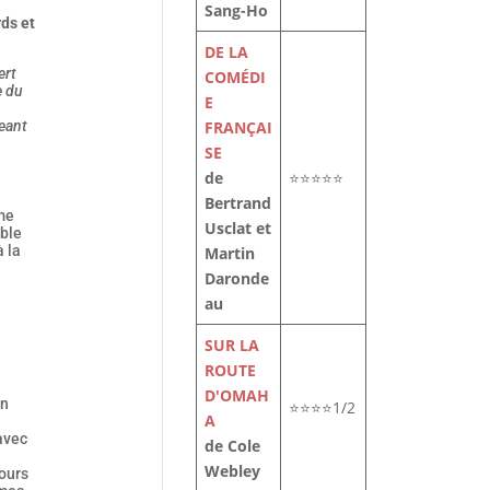
Sang-Ho
rds et
DE LA
ert
COMÉDI
e du
E
FRANÇAI
eant
SE
de
⭐⭐⭐⭐⭐
Bertrand
sme
Usclat et
able
 la
Martin
Daronde
au
SUR LA
ROUTE
D'OMAH
en
⭐⭐⭐⭐1/2
A
avec
de Cole
Webley
ours