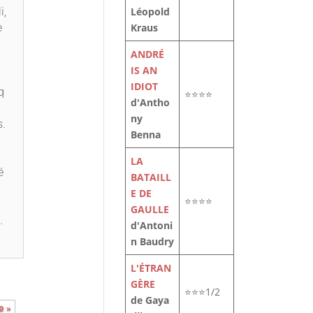
Léopold
i,
Kraus
e
ANDRÉ
IS AN
IDIOT
q
⭐⭐⭐⭐
d'Antho
ny
s.
Benna
LA
é
BATAILL
E DE
⭐⭐⭐⭐
GAULLE
…
d'Antoni
n Baudry
L'ÉTRAN
GÈRE
⭐⭐⭐1/2
de Gaya
e »