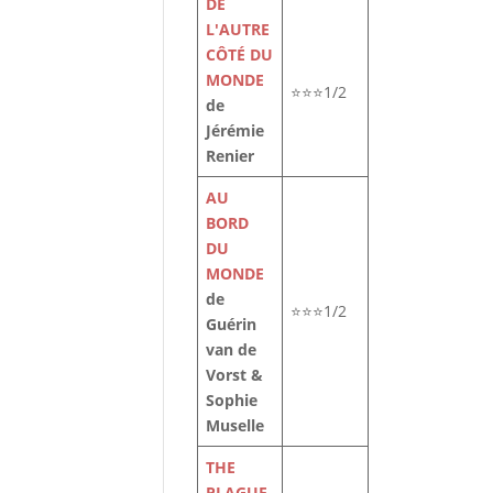
DE
L'AUTRE
CÔTÉ DU
MONDE
⭐⭐⭐1/2
de
Jérémie
Renier
AU
BORD
DU
MONDE
de
⭐⭐⭐1/2
Guérin
van de
Vorst &
Sophie
Muselle
THE
PLAGUE