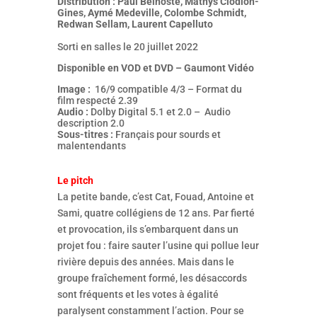
Distribution : Paul Belhoste, Mathys Clodion-
Gines, Aymé Medeville, Colombe Schmidt,
Redwan Sellam, Laurent Capelluto
Sorti en salles le 20 juillet 2022
Disponible en VOD et DVD – Gaumont Vidéo
Image :
16/9 compatible 4/3 – Format du
film respecté 2.39
Audio :
Dolby Digital 5.1 et 2.0 – Audio
description 2.0
Sous-titres :
Français pour sourds et
malentendants
Le pitch
La petite bande, c’est Cat, Fouad, Antoine et
Sami, quatre collégiens de 12 ans. Par fierté
et provocation, ils s’embarquent dans un
projet fou : faire sauter l’usine qui pollue leur
rivière depuis des années. Mais dans le
groupe fraîchement formé, les désaccords
sont fréquents et les votes à égalité
paralysent constamment l’action. Pour se