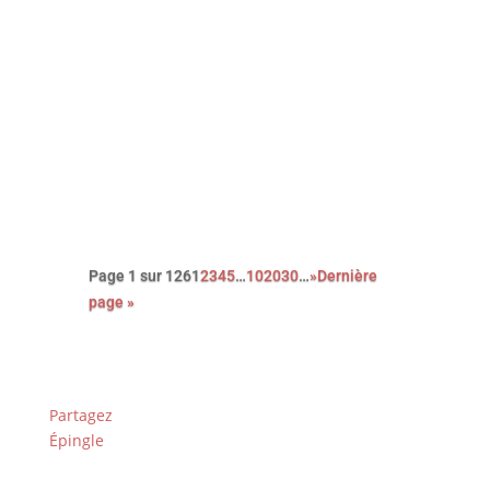
Avec cette nouvelle adaptation du
roman noir Le couperet, après celle
de Costa Gavras, Park Chan-Wook
nous régale d’une réjouissante et
féroce satire du capitalisme.
Page 1 sur 126
1
2
3
4
5
…
10
20
30
…
»
Dernière
page »
Partagez
Épingle