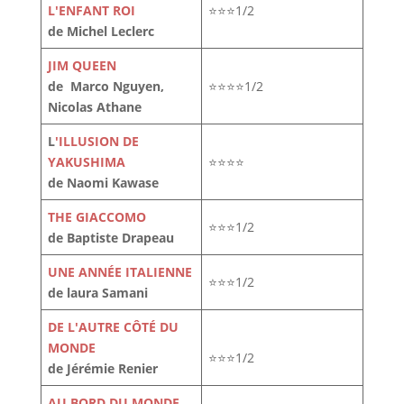
L'ENFANT ROI
⭐⭐⭐1/2
de Michel Leclerc
JIM QUEEN
de Marco Nguyen,
⭐⭐⭐⭐1/2
Nicolas Athane
L
'ILLUSION DE
YAKUSHIMA
⭐⭐⭐⭐
de Naomi Kawase
THE GIACCOMO
⭐⭐⭐1/2
de Baptiste Drapeau
UNE ANNÉE ITALIENNE
⭐⭐⭐1/2
de laura Samani
DE L'AUTRE CÔTÉ DU
MONDE
⭐⭐⭐1/2
de Jérémie Renier
AU BORD DU MONDE