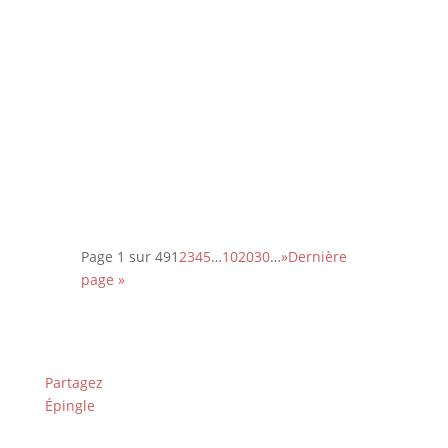
Découvrez le palmarès complet de
l’édition 2026 des Paris Film Critics
Awards qui se sont déroulés le
dimanche 8 février à Paris.
Page 1 sur 49
1
2
3
4
5
…
10
20
30
…
»
Dernière
page »
Partagez
Épingle