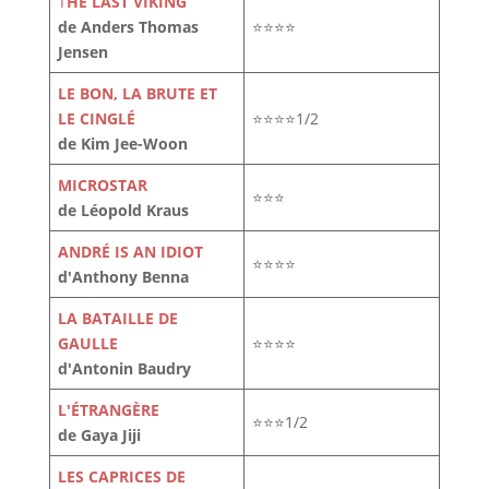
T
HE LAST VIKING
de Anders Thomas
⭐⭐⭐⭐
Jensen
LE BON, LA BRUTE ET
LE CINGLÉ
⭐⭐⭐⭐1/2
de Kim Jee-Woon
MICROSTAR
⭐⭐⭐
de Léopold Kraus
ANDRÉ IS AN IDIOT
⭐⭐⭐⭐
d'Anthony Benna
LA BATAILLE DE
GAULLE
⭐⭐⭐⭐
d'Antonin Baudry
L'ÉTRANGÈRE
⭐⭐⭐1/2
de Gaya Jiji
LES CAPRICES DE