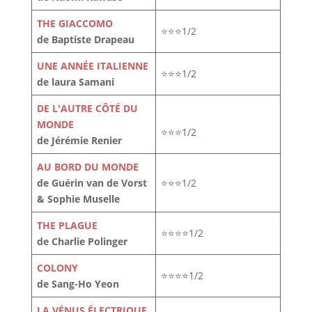
THE GIACCOMO
⭐⭐⭐1/2
de Baptiste Drapeau
UNE ANNÉE ITALIENNE
⭐⭐⭐1/2
de laura Samani
DE L'AUTRE CÔTÉ DU
MONDE
⭐⭐⭐1/2
de Jérémie Renier
AU BORD DU MONDE
de Guérin van de Vorst
⭐⭐⭐1/2
& Sophie Muselle
THE PLAGUE
⭐⭐⭐⭐1/2
de Charlie Polinger
COLONY
⭐⭐⭐⭐1/2
de Sang-Ho Yeon
LA VÉNUS ÉLECTRIQUE