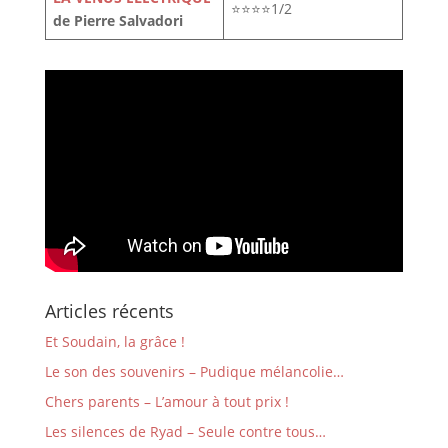
⭐⭐⭐⭐1/2
de Pierre Salvadori
Articles récents
Et Soudain, la grâce !
Le son des souvenirs – Pudique mélancolie…
Chers parents – L’amour à tout prix !
Les silences de Ryad – Seule contre tous…