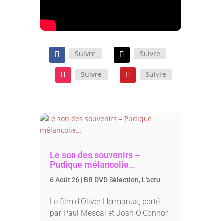
Suivre
Suivre
Suivre
Suivre
Le son des souvenirs –
Pudique mélancolie…
6 Août 26
|
BR DVD Sélection
,
L'actu
Le film d’Oliver Hermanus, porté
par Paul Mescal et Josh O’Connor,