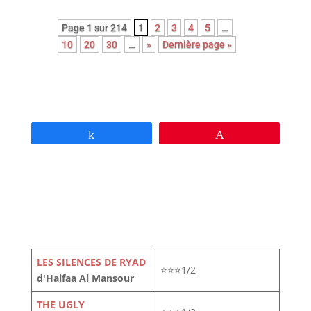
Page 1 sur 214
1
2
3
4
5
…
10
20
30
…
»
Dernière page »
Partagez
Épingle
LES SILENCES DE RYAD
⭐⭐⭐1/2
d'Haifaa Al Mansour
THE UGLY