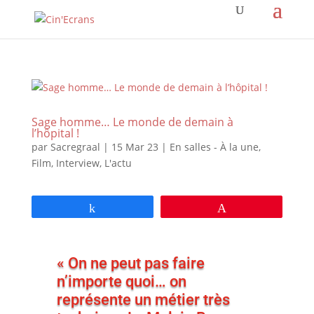
Sage homme… Le monde de demain à
l’hôpital !
par
Sacregraal
|
15 Mar 23
|
En salles - À la une
,
Film
,
Interview
,
L'actu
Partagez
Épingle
« On ne peut pas faire
n’importe quoi… on
représente un métier très