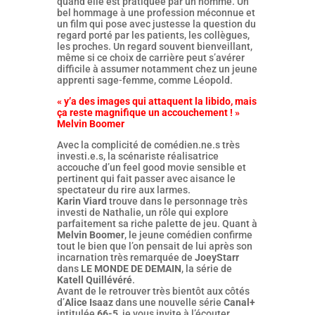
quand elle est pratiquée par un homme. Un
bel hommage à une profession méconnue et
un film qui pose avec justesse la question du
regard porté par les patients, les collègues,
les proches. Un regard souvent bienveillant,
même si ce choix de carrière peut s’avérer
difficile à assumer notamment chez un jeune
apprenti sage-femme, comme Léopold.
« y’a des images qui attaquent la libido, mais
ça reste magnifique un accouchement ! »
Melvin Boomer
Avec la complicité de comédien.ne.s très
investi.e.s, la scénariste réalisatrice
accouche d’un feel good movie sensible et
pertinent qui fait passer avec aisance le
spectateur du rire aux larmes.
Karin Viard
trouve dans le personnage très
investi de Nathalie, un rôle qui explore
parfaitement sa riche palette de jeu. Quant à
Melvin Boomer
, le jeune comédien confirme
tout le bien que l’on pensait de lui après son
incarnation très remarquée de
JoeyStarr
dans
LE MONDE DE DEMAIN
, la série de
Katell Quillévéré
.
Avant de le retrouver très bientôt aux côtés
d’
Alice Isaaz
dans une nouvelle série
Canal+
intitulée
66-5
, je vous invite à l’écouter