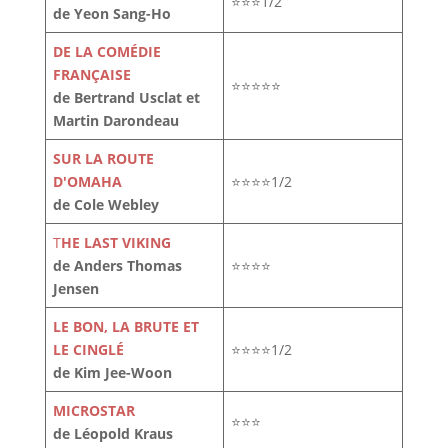
⭐⭐⭐1/2
de Yeon Sang-Ho
DE LA COMÉDIE
FRANÇAISE
⭐⭐⭐⭐⭐
de Bertrand Usclat et
Martin Darondeau
SUR LA ROUTE
D'OMAHA
⭐⭐⭐⭐1/2
de Cole Webley
T
HE LAST VIKING
de Anders Thomas
⭐⭐⭐⭐
Jensen
LE BON, LA BRUTE ET
LE CINGLÉ
⭐⭐⭐⭐1/2
de Kim Jee-Woon
MICROSTAR
⭐⭐⭐
de Léopold Kraus