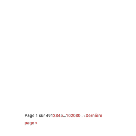
Découvrez le palmarès complet de
l’édition 2026 des Paris Film
Critics Awards qui se sont déroulés
le dimanche 8 février à Paris.
Page 1 sur 49
1
2
3
4
5
…
10
20
30
…
»
Dernière
page »