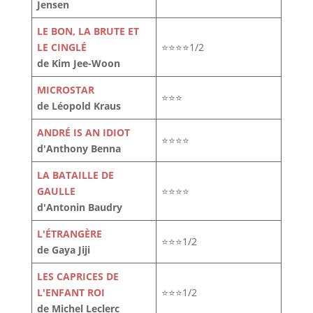
Jensen
LE BON, LA BRUTE ET
LE CINGLÉ
⭐⭐⭐⭐1/2
de Kim Jee-Woon
MICROSTAR
⭐⭐⭐
de Léopold Kraus
ANDRÉ IS AN IDIOT
⭐⭐⭐⭐
d'Anthony Benna
LA BATAILLE DE
GAULLE
⭐⭐⭐⭐
d'Antonin Baudry
L'ÉTRANGÈRE
⭐⭐⭐1/2
de Gaya Jiji
LES CAPRICES DE
L'ENFANT ROI
⭐⭐⭐1/2
de Michel Leclerc