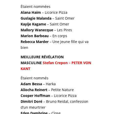
Étaient nommées
Alana Haim
– Licorice Pizza
Guslagie Malanda
– Saint Omer
Kayije Kagame
– Saint Omer
Mallory Wanecque
– Les Pires
Marion Barbeau
– En corps
Rebecca Marder
– Une jeune fille qui va
bien
MEILLEURE RÉVÉLATION
MASCULINE
Stefan Crepon – PETER VON
KANT
Étaient nommés
Adam Bessa
– Harka
Aliocha Reinert
– Petite Nature
Cooper Hoffman
– Licorice Pizza
Dimitri Doré
– Bruno Reidal, confession
d’un meurtrier
Eden Dambrine
– Close