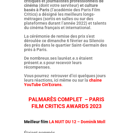
critiques et journalistes professionnels de
cinéma
(dont votre serviteur)
et culture
basés à Paris
(l’académie des Paris Film
Critics) a désigné les meilleurs longs-
métrages (sortis en salles ou sur des
plateformes durant l’année 2022) et talents
du cinéma français et international.
La cérémonie de remise des prix s’est
déroulée ce dimanche 6 février au Silencio
des prés dans le quartier Saint-Germain des
prés à Paris.
De nombreux.ses lauréat.e.s étaient
présent.e.s pour recevoir leurs
récompenses.
Vous pourrez retrouver d’ici quelques jours
leurs réactions, ici même ou sur la
chaine
YouTube Cin’Ecrans
.
PALMARÈS COMPLET – PARIS
FILM CRITICS AWARDS 2023
Meilleur film
LA NUIT DU 12 – Dominik Moll
Étaient nommés…