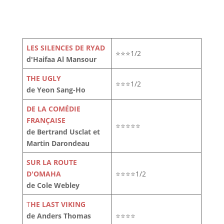
LES SILENCES DE RYAD
⭐⭐⭐1/2
d'Haifaa Al Mansour
THE UGLY
⭐⭐⭐1/2
de Yeon Sang-Ho
DE LA COMÉDIE
FRANÇAISE
⭐⭐⭐⭐⭐
de Bertrand Usclat et
Martin Darondeau
SUR LA ROUTE
D'OMAHA
⭐⭐⭐⭐1/2
de Cole Webley
T
HE LAST VIKING
de Anders Thomas
⭐⭐⭐⭐