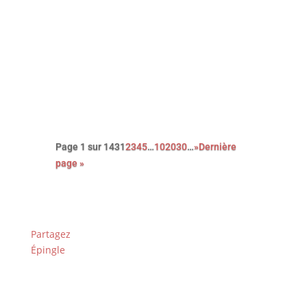
Retrouvez ici la critique du film de
Patrice leconte avec Jean Rochefort
et Johnny Halliday.
Un article publié en octobre 2002 sur
le site mcinema.com
Page 1 sur 143
1
2
3
4
5
…
10
20
30
…
»
Dernière
page »
Partagez
Épingle