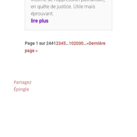
en quête de justice. Utile mais
éprouvant.
lire plus
Page 1 sur 244
1
2
3
4
5
…
10
20
30
…
»
Dernière
page »
Partagez
Épingle