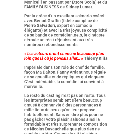
Monicelli
en passant par
Ettore Scola
) et du
FAMILY BUSINESS
de
Sidney Lumet
.
Par la grâce d’un excellent scénario coécrit
avec
Benoît Graffin
(fidèle complice de
Pierre Salvadori
, expert en comédie
élégante) et avec la très joyeuse complicité
de sa bande de comédien.ne.s, le cinéaste
déroule un récit réjouissant aux très
nombreux rebondissements.
«
Les acteurs m’ont emmené beaucoup plus
loin que là où je pensais aller…
»
Thierry Klifa
Impériale dans son rôle de chef de famille,
façon Ma Dalton,
Fanny Ardant
nous régale
de sa gouaille et de répliques qui claquent.
C’est indéniable, la comédie lui convient à
merveille.
Le reste du casting n’est pas en reste. Tous
les interprètes semblent s’être beaucoup
amusé à donner vie à des personnages à
mille lieux de ceux qu’on leur propose
habituellement. Sans en dire plus pour ne
pas gâcher votre plaisir, saluons ainsi la
formidable et très surprenante composition
de
Nicolas Duvauchelle
que plus rien ne
semble arrêter. Comme le dit très bien