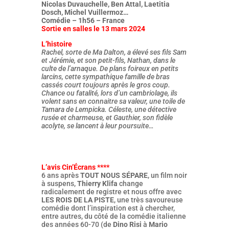
Nicolas Duvauchelle, Ben Attal, Laetitia
Dosch, Michel Vuillermoz…
Comédie – 1h56 – France
Sortie en salles le 13 mars 2024
L’histoire
Rachel, sorte de Ma Dalton, a élevé ses fils Sam
et Jérémie, et son petit-fils, Nathan, dans le
culte de l’arnaque. De plans foireux en petits
larcins, cette sympathique famille de bras
cassés court toujours après le gros coup.
Chance ou fatalité, lors d’un cambriolage, ils
volent sans en connaitre sa valeur, une toile de
Tamara de Lempicka. Céleste, une détective
rusée et charmeuse, et Gauthier, son fidèle
acolyte, se lancent à leur poursuite…
L’avis Cin’Écrans ****
6 ans après
TOUT NOUS SÉPARE
, un film noir
à suspens,
Thierry Klifa
change
radicalement de registre et nous offre avec
LES ROIS DE LA PISTE
, une très savoureuse
comédie dont l’inspiration est à chercher,
entre autres, du côté de la comédie italienne
des années 60-70 (de
Dino Risi
à
Mario