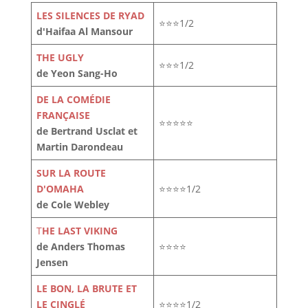
LES SILENCES DE RYAD
⭐⭐⭐1/2
d'Haifaa Al Mansour
THE UGLY
⭐⭐⭐1/2
de Yeon Sang-Ho
DE LA COMÉDIE
FRANÇAISE
⭐⭐⭐⭐⭐
de Bertrand Usclat et
Martin Darondeau
SUR LA ROUTE
D'OMAHA
⭐⭐⭐⭐1/2
de Cole Webley
T
HE LAST VIKING
de Anders Thomas
⭐⭐⭐⭐
Jensen
LE BON, LA BRUTE ET
LE CINGLÉ
⭐⭐⭐⭐1/2