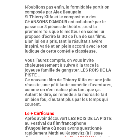
N’oublions pas enfin, la formidable partition
composée par
Alex Beaupain
.
Si
Thierry Klifa
et le compositeur des
CHANSONS D’AMOUR
ont collaboré par le
passé sur 3 pièces de théâtre, c’est la
première fois que le metteur en scène lui
propose d’écrire la BO de l’un de ses films.
Bien lui en a pris, tant le résultat s’avère
inspiré, varié et en plein accord avec le ton
ludique de cette comédie classieuse.
Vous l’aurez compris, on vous invite
chaleureusement à suivre à la trace la
joyeuse famille de gangster,
LES ROIS DE LA
PISTE
…
Ce nouveau film de
Thierry Klifa
est une jolie
réussite, une pétillante comédie d’aventures,
comme on n’en réalise plus tant que ça.
Autant le dire, ce remède à la morosité fait
un bien fou, d’autant plus par les temps qui
courent.
Le + Cin’Écrans
Après avoir découvert
LES ROIS DE LA PISTE
au
Festival du film francophone
d’Angoulême
où nous avons questionné
rapidement
Mathieu Kassovitz
(à l’issue