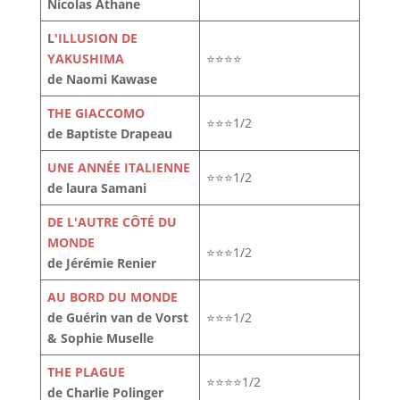
Nicolas Athane
L
'ILLUSION DE
YAKUSHIMA
⭐⭐⭐⭐
de Naomi Kawase
THE GIACCOMO
⭐⭐⭐1/2
de Baptiste Drapeau
UNE ANNÉE ITALIENNE
⭐⭐⭐1/2
de laura Samani
DE L'AUTRE CÔTÉ DU
MONDE
⭐⭐⭐1/2
de Jérémie Renier
AU BORD DU MONDE
de Guérin van de Vorst
⭐⭐⭐1/2
& Sophie Muselle
THE PLAGUE
⭐⭐⭐⭐1/2
de Charlie Polinger