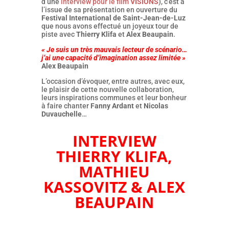
d’une
interview pour le film
VISIONS
), c’est à
l’issue de sa présentation en ouverture du
Festival International de Saint-Jean-de-Luz
que nous avons effectué un joyeux tour de
piste avec
Thierry Klifa
et
Alex Beaupain
.
« Je suis un très mauvais lecteur de scénario…
j’ai une capacité d’imagination assez limitée »
Alex Beaupain
L’occasion d’évoquer, entre autres, avec eux,
le plaisir de cette nouvelle collaboration,
leurs inspirations communes et leur bonheur
à faire chanter
Fanny Ardant
et
Nicolas
Duvauchelle
…
INTERVIEW
THIERRY KLIFA,
MATHIEU
KASSOVITZ & ALEX
BEAUPAIN