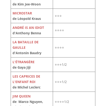
de Kim Jee-Woon
MICROSTAR
⭐⭐⭐
de Léopold Kraus
ANDRÉ IS AN IDIOT
⭐⭐⭐⭐
d'Anthony Benna
LA BATAILLE DE
GAULLE
⭐⭐⭐⭐
d'Antonin Baudry
L'ÉTRANGÈRE
⭐⭐⭐1/2
de Gaya Jiji
LES CAPRICES DE
L'ENFANT ROI
⭐⭐⭐1/2
de Michel Leclerc
JIM QUEEN
de Marco Nguyen,
⭐⭐⭐⭐1/2