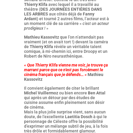
Thierry Klifa
avec lequel il a travaillé au
théâtre (
DES JOURNÉES ENTIÈRES DANS
LES ARBRES
aux côtés déjà de
Fanny
Ardant
) et tourné 2 autres films, l’acteur est à
un moment clé de sa carrière «
c’est un acteur
prodigieux !
»
Mathieu Kassovitz
que l’on n’attendait pas
vraiment (et on avait tort !) devant la caméra
de
Thierry Klifa
révèle un véritable talent
comique, à mi-chemin ici, entre Droopy et un
Robert de Niro neurasthénique.
« Que Thierry Klifa vienne me voir, je trouve ça
marrant parce que ce n’est pas forcément le
cinéma français que je défends… »
Mathieu
Kassovitz
Il convient également de citer le brillant
Michel Vuillermoz
ou bien encore
Ben Attal
qui après un détour par des études de
cuisine assume enfin pleinement son désir
de cinéma.
Mais la plus jolie surprise vient, sans aucun
doute, de l’excellente
Laetitia Dosch
à qui le
personnage de Céleste offre la possibilité
d’exprimer un mélange subtil de jeu, à la fois
très drôle et formidablement glamour.