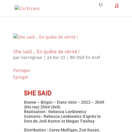
She said… En quête de vérité !
par
Sacregraal
|
24 Avr 23
|
BR DVD En bref
Partagez
Épingle
SHE SAID
Drame – Biopic – Etats-Unis – 2022 – 2h09
(blu ray) 2h04 (dvd)
Réalisation : Rebecca Lenkiewicz
Scénario : Rebecca Lenkiewicz d’après le
livre de Jodi Kantor et Megan Twohey
Distributio
n
: Carey Mulligan, Zoé Kazan,