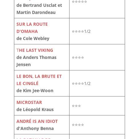
⭐⭐⭐⭐⭐
de Bertrand Usclat et
Martin Darondeau
SUR LA ROUTE
D'OMAHA
⭐⭐⭐⭐1/2
de Cole Webley
T
HE LAST VIKING
de Anders Thomas
⭐⭐⭐⭐
Jensen
LE BON, LA BRUTE ET
LE CINGLÉ
⭐⭐⭐⭐1/2
de Kim Jee-Woon
MICROSTAR
⭐⭐⭐
de Léopold Kraus
ANDRÉ IS AN IDIOT
⭐⭐⭐⭐
d'Anthony Benna