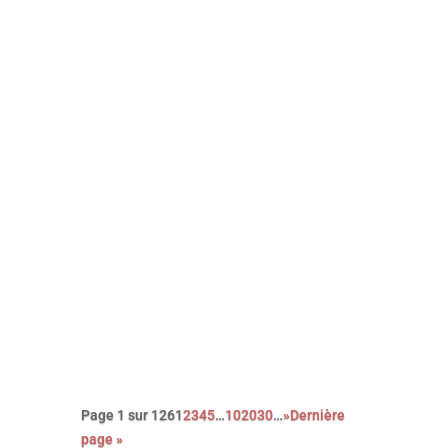
Avec cette nouvelle adaptation du
roman noir Le couperet, après celle
de Costa Gavras, Park Chan-Wook
nous régale d’une réjouissante et
féroce satire du capitalisme.
Page 1 sur 126
1
2
3
4
5
…
10
20
30
…
»
Dernière
page »