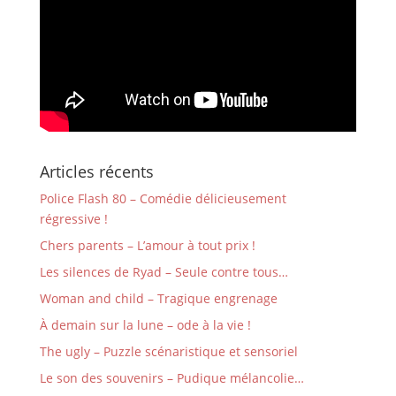
Articles récents
Police Flash 80 – Comédie délicieusement
régressive !
Chers parents – L’amour à tout prix !
Les silences de Ryad – Seule contre tous…
Woman and child – Tragique engrenage
À demain sur la lune – ode à la vie !
The ugly – Puzzle scénaristique et sensoriel
Le son des souvenirs – Pudique mélancolie…