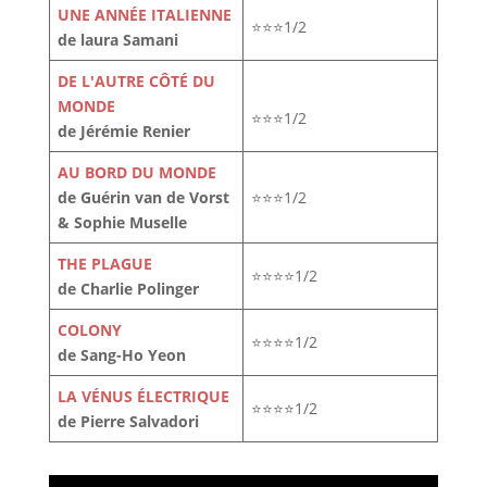
UNE ANNÉE ITALIENNE
⭐⭐⭐1/2
de laura Samani
DE L'AUTRE CÔTÉ DU
MONDE
⭐⭐⭐1/2
de Jérémie Renier
AU BORD DU MONDE
de Guérin van de Vorst
⭐⭐⭐1/2
& Sophie Muselle
THE PLAGUE
⭐⭐⭐⭐1/2
de Charlie Polinger
COLONY
⭐⭐⭐⭐1/2
de Sang-Ho Yeon
LA VÉNUS ÉLECTRIQUE
⭐⭐⭐⭐1/2
de Pierre Salvadori