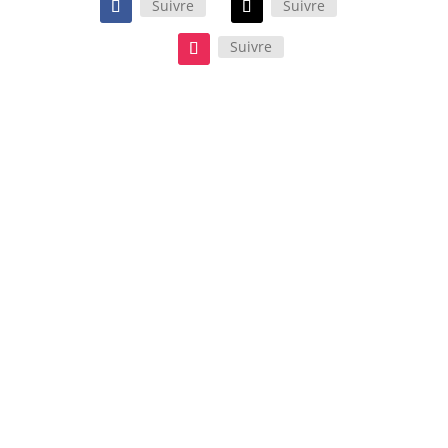
Suivre
Suivre
Suivre
Cette comédie policière
décomplexée et « So 80’s ! » est
portée par des interprètes en très
grande forme. Un film qui mérite
pleinement d’être (re)vu ! Ne
boudez pas votre plaisir…