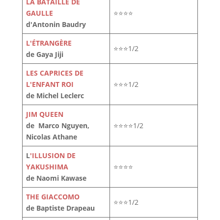
LA BATAILLE DE
GAULLE
⭐⭐⭐⭐
d'Antonin Baudry
L'ÉTRANGÈRE
⭐⭐⭐1/2
de Gaya Jiji
LES CAPRICES DE
L'ENFANT ROI
⭐⭐⭐1/2
de Michel Leclerc
JIM QUEEN
de Marco Nguyen,
⭐⭐⭐⭐1/2
Nicolas Athane
L
'ILLUSION DE
YAKUSHIMA
⭐⭐⭐⭐
de Naomi Kawase
THE GIACCOMO
⭐⭐⭐1/2
de Baptiste Drapeau