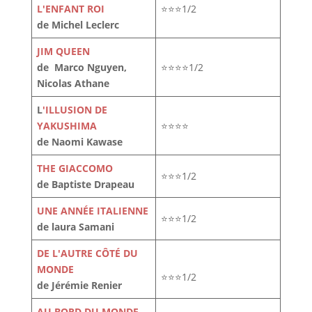
L'ENFANT ROI
⭐⭐⭐1/2
de Michel Leclerc
JIM QUEEN
de Marco Nguyen,
⭐⭐⭐⭐1/2
Nicolas Athane
L
'ILLUSION DE
YAKUSHIMA
⭐⭐⭐⭐
de Naomi Kawase
THE GIACCOMO
⭐⭐⭐1/2
de Baptiste Drapeau
UNE ANNÉE ITALIENNE
⭐⭐⭐1/2
de laura Samani
DE L'AUTRE CÔTÉ DU
MONDE
⭐⭐⭐1/2
de Jérémie Renier
AU BORD DU MONDE