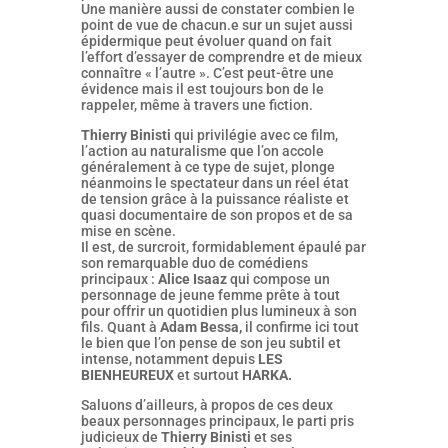
Une manière aussi de constater combien le
point de vue de chacun.e sur un sujet aussi
épidermique peut évoluer quand on fait
l’effort d’essayer de comprendre et de mieux
connaître « l’autre ». C’est peut-être une
évidence mais il est toujours bon de le
rappeler, même à travers une fiction.
Thierry Binisti
qui privilégie avec ce film,
l’action au naturalisme que l’on accole
généralement à ce type de sujet, plonge
néanmoins le spectateur dans un réel état
de tension grâce à la puissance réaliste et
quasi documentaire de son propos et de sa
mise en scène.
Il est, de surcroit, formidablement épaulé par
son remarquable duo de comédiens
principaux :
Alice Isaaz
qui compose un
personnage de jeune femme prête à tout
pour offrir un quotidien plus lumineux à son
fils. Quant à
Adam Bessa,
il confirme ici tout
le bien que l’on pense de son jeu subtil et
intense, notamment depuis
LES
BIENHEUREUX
et surtout
HARKA.
Saluons d’ailleurs, à propos de ces deux
beaux personnages principaux, le parti pris
judicieux de
Thierry Binisti
et ses