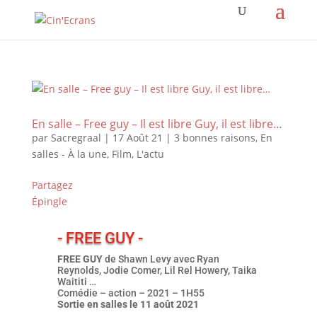
En salle – Free guy – Il est libre Guy, il est libre…
par
Sacregraal
|
17 Août 21
|
3 bonnes raisons
,
En
salles - À la une
,
Film
,
L'actu
Partagez
Épingle
- FREE GUY -
FREE GUY
de Shawn Levy avec Ryan
Reynolds, Jodie Comer, Lil Rel Howery, Taika
Waititi …
Comédie – action – 2021 – 1H55
Sortie en salles le 11 août 2021