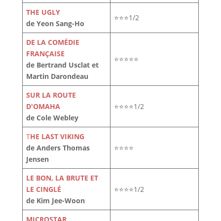
THE UGLY
⭐⭐⭐1/2
de Yeon Sang-Ho
DE LA COMÉDIE
FRANÇAISE
⭐⭐⭐⭐⭐
de Bertrand Usclat et
Martin Darondeau
SUR LA ROUTE
D'OMAHA
⭐⭐⭐⭐1/2
de Cole Webley
T
HE LAST VIKING
de Anders Thomas
⭐⭐⭐⭐
Jensen
LE BON, LA BRUTE ET
LE CINGLÉ
⭐⭐⭐⭐1/2
de Kim Jee-Woon
MICROSTAR