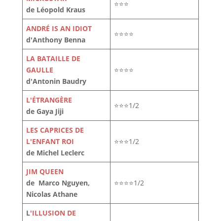
⭐⭐⭐
de Léopold Kraus
ANDRÉ IS AN IDIOT
⭐⭐⭐⭐
d'Anthony Benna
LA BATAILLE DE
GAULLE
⭐⭐⭐⭐
d'Antonin Baudry
L'ÉTRANGÈRE
⭐⭐⭐1/2
de Gaya Jiji
LES CAPRICES DE
L'ENFANT ROI
⭐⭐⭐1/2
de Michel Leclerc
JIM QUEEN
de Marco Nguyen,
⭐⭐⭐⭐1/2
Nicolas Athane
L
'ILLUSION DE