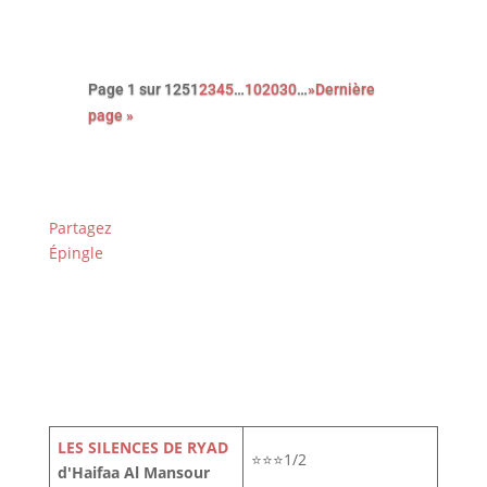
Page 1 sur 125
1
2
3
4
5
…
10
20
30
…
»
Dernière
page »
Partagez
Épingle
LES SILENCES DE RYAD
⭐⭐⭐1/2
d'Haifaa Al Mansour