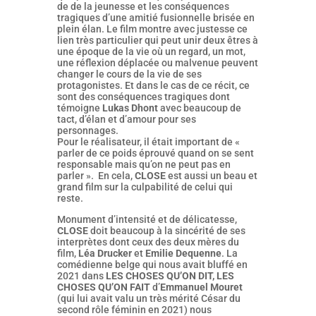
de de la jeunesse et les conséquences
tragiques d’une amitié fusionnelle brisée en
plein élan. Le film montre avec justesse ce
lien très particulier qui peut unir deux êtres à
une époque de la vie où un regard, un mot,
une réflexion déplacée ou malvenue peuvent
changer le cours de la vie de ses
protagonistes. Et dans le cas de ce récit, ce
sont des conséquences tragiques dont
témoigne
Lukas Dhont
avec beaucoup de
tact, d’élan et d’amour pour ses
personnages.
Pour le réalisateur, il était important de «
parler de ce poids éprouvé quand on se sent
responsable mais qu’on ne peut pas en
parler ». En cela,
CLOSE
est aussi un beau et
grand film sur la culpabilité de celui qui
reste.
Monument d’intensité et de délicatesse,
CLOSE
doit beaucoup à la sincérité de ses
interprètes dont ceux des deux mères du
film,
Léa Drucker
et
Emilie Dequenne
. La
comédienne belge qui nous avait bluffé en
2021 dans
LES CHOSES QU’ON DIT, LES
CHOSES QU’ON FAIT
d’
Emmanuel Mouret
(qui lui avait valu un très mérité César du
second rôle féminin en 2021) nous