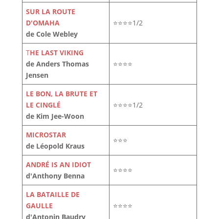
SUR LA ROUTE
D'OMAHA
⭐⭐⭐⭐1/2
de Cole Webley
T
HE LAST VIKING
de Anders Thomas
⭐⭐⭐⭐
Jensen
LE BON, LA BRUTE ET
LE CINGLÉ
⭐⭐⭐⭐1/2
de Kim Jee-Woon
MICROSTAR
⭐⭐⭐
de Léopold Kraus
ANDRÉ IS AN IDIOT
⭐⭐⭐⭐
d'Anthony Benna
LA BATAILLE DE
GAULLE
⭐⭐⭐⭐
d'Antonin Baudry