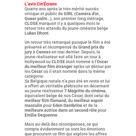
L’avis Cin’Écrans
Quatre ans après le très mérité succès
critique et public de
GIRL
(
Caméra d’or
,
Queer palm
…), son premier long métrage,
CLOSE
marquait il y a quelques mois le
retour très attendu du jeune cinéaste belge
Lukas Dhont
.
Un retour très remarqué puisque le film a été
présenté et récompensé du
Grand prix du
jury
à
Cannes
en mai dernier. Depuis, le
jeune réalisateur est allé faire un tour à
Hollywood ou
CLOSE
était nommé à
l
’
Oscar
du meilleur film étranger
après un détour par
les
César
où il était nommé dans la même
catégorie.
Sa Belgique natale n’a pas été en reste et lui
a offert un véritable plébiscite en décernant
au jeune réalisateur
7 Magritte du cinéma
,
équivalent belge de nos César, dont celui du
meilleur film flamand
, du
meilleur espoir
masculin
pour
Eden Dambrine
et de la
meilleure actrice dans un second rôle
pour
Emilie Dequenne
.
Mais au-delà des récompenses, ce qui
compte évidemment ce sont les émotions
que procurent ce film qui explore les affres