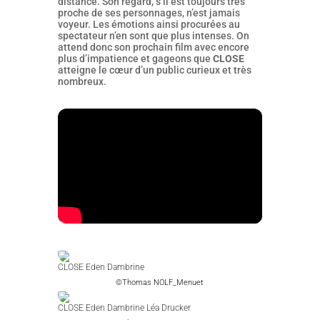
distance. Son regard, s’il est toujours très
proche de ses personnages, n’est jamais
voyeur. Les émotions ainsi procurées au
spectateur n’en sont que plus intenses. On
attend donc son prochain film avec encore
plus d’impatience et gageons que
CLOSE
atteigne le cœur d’un public curieux et très
nombreux.
CLOSE Eden Dambrine
©Thomas NOLF_Menuet
CLOSE Eden Dambrine Léa Drucker