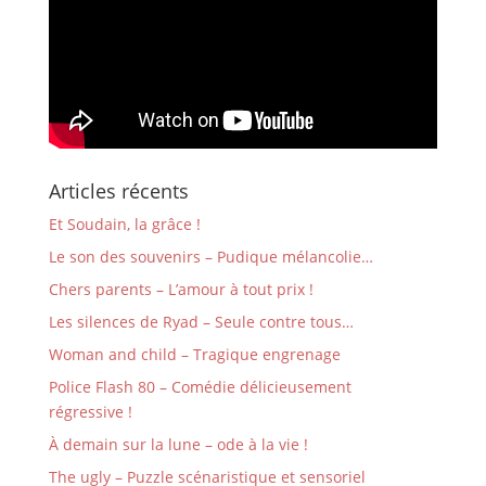
Articles récents
Et Soudain, la grâce !
Le son des souvenirs – Pudique mélancolie…
Chers parents – L’amour à tout prix !
Les silences de Ryad – Seule contre tous…
Woman and child – Tragique engrenage
Police Flash 80 – Comédie délicieusement
régressive !
À demain sur la lune – ode à la vie !
The ugly – Puzzle scénaristique et sensoriel