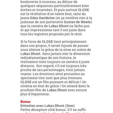
bouleverse à nouveau, au détour de
quelques séquences particulièrement bien
écrites et incarnées. Et puis surtout
CLOSE
est la révélation d’un talent brut, celui du
jeune
Eden Dambrine
(et ça n’enlève rien à la
justesse de son partenaire
Gustav de Waele
)
que la caméra de
Lukas Dhont
ne lâche pas
et qui impressionne tant il est juste dans
tous les registres proposés par le récit.
Si la force de
CLOSE
tient principalement
dans son propos, il serait injuste de passer
sous silence la grâce de la mise en scène de
Lukas Dhont
. Sans jamais nier la dimension
mélodramatique de son histoire, le
réalisateur tient toujours sa caméra à juste
distance. Son regard, s’il est toujours très
proche de ses personnages, n’est jamais
voyeur. Les émotions ainsi procurées au
spectateur n’en sont que plus intenses.
CLOSE
est un film puissant et délicat ! Un
cinéma en état de grâce ! On attend donc le
prochain film de
Lukas Dhont
avec encore
plus d’impatience.
Bonus
Entretien avec Lukas Dhont (5mn)
Petite déception côté bonus. S’il se suffit