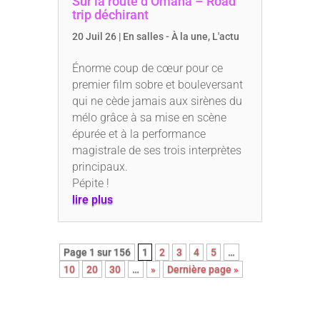
Sur la route d’Omaha – Road
trip déchirant
20 Juil 26
|
En salles - À la une
,
L'actu
Énorme coup de cœur pour ce
premier film sobre et bouleversant
qui ne cède jamais aux sirènes du
mélo grâce à sa mise en scène
épurée et à la performance
magistrale de ses trois interprètes
principaux.
Pépite !
lire plus
Page 1 sur 156
1
2
3
4
5
…
10
20
30
…
»
Dernière page »