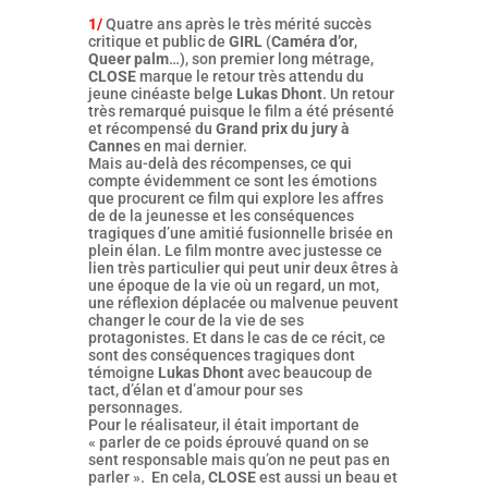
1/
Quatre ans après le très mérité succès
critique et public de
GIRL
(
Caméra d’or
,
Queer palm
…), son premier long métrage,
CLOSE
marque le retour très attendu du
jeune cinéaste belge
Lukas Dhont
. Un retour
très remarqué puisque le film a été présenté
et récompensé du
Grand prix du jury à
Canne
s en mai dernier.
Mais au-delà des récompenses, ce qui
compte évidemment ce sont les émotions
que procurent ce film qui explore les affres
de de la jeunesse et les conséquences
tragiques d’une amitié fusionnelle brisée en
plein élan. Le film montre avec justesse ce
lien très particulier qui peut unir deux êtres à
une époque de la vie où un regard, un mot,
une réflexion déplacée ou malvenue peuvent
changer le cour de la vie de ses
protagonistes. Et dans le cas de ce récit, ce
sont des conséquences tragiques dont
témoigne
Lukas Dhont
avec beaucoup de
tact, d’élan et d’amour pour ses
personnages.
Pour le réalisateur, il était important de
« parler de ce poids éprouvé quand on se
sent responsable mais qu’on ne peut pas en
parler ». En cela,
CLOSE
est aussi un beau et