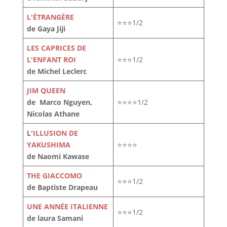
L'ÉTRANGÈRE
⭐⭐⭐1/2
de Gaya Jiji
LES CAPRICES DE
L'ENFANT ROI
⭐⭐⭐1/2
de Michel Leclerc
JIM QUEEN
de Marco Nguyen,
⭐⭐⭐⭐1/2
Nicolas Athane
L
'ILLUSION DE
YAKUSHIMA
⭐⭐⭐⭐
de Naomi Kawase
THE GIACCOMO
⭐⭐⭐1/2
de Baptiste Drapeau
UNE ANNÉE ITALIENNE
⭐⭐⭐1/2
de laura Samani