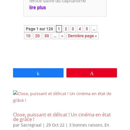
féroce satire du capitalisme.
lire plus
Page 1 sur 126
1
2
3
4
5
…
10
20
30
…
»
Dernière page »
Partagez
Épingle
Close, puissant et délicat ! Un cinéma en état
de grâce !
par
Sacregraal
|
29 Oct 22
|
3 bonnes raisons
,
En