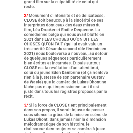
grand film sur la culpabilité de celui qui
reste.
2/
Monument d’intensité et de délicatesse,
CLOSE
doit beaucoup à la sincérité de ses
interprètes dont ceux des deux mères du
film,
Léa Drucker
et
Emilie Dequenne
. La
comédienne belge qui nous avait bluffé en
2021 dans
LES CHOSES QU’ON DIT, LES
CHOSES QU’ON FAIT
(qui lui avait valu un
très mérité
César du second rôle féminin en
2021
) nous bouleverse à nouveau, au détour
de quelques séquences particulièrement
bien écrites et incarnées. Et puis surtout
CLOSE
est la révélation d’un talent brut,
celui du jeune
Eden Dambrine
(et ça n’enlève
rien à la justesse de son partenaire
Gustav
de Waele
) que la caméra de
Lukas Dhont
ne
lâche pas et qui impressionne tant il est
juste dans tous les registres proposés par le
récit.
3/
Si la force de
CLOSE
tient principalement
dans son propos, il serait injuste de passer
sous silence la grâce de la mise en scène de
Lukas Dhont
. Sans jamais nier la dimension
mélodramatique de son histoire, le
réalisateur tient toujours sa caméra à juste