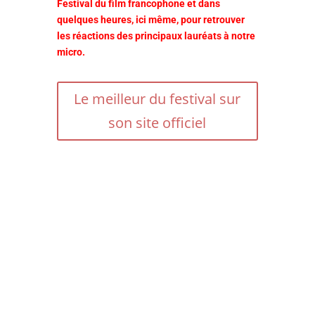
Festival du film francophone et dans
quelques heures, ici même, pour retrouver
les réactions des principaux lauréats à notre
micro.
Le meilleur du festival sur
son site officiel
Divine surprise que la découverte
de ce film de Ryūsuke Hamaguchi
porté par le talent de Virginie Efira
et Tai Okamoto. Une œuvre