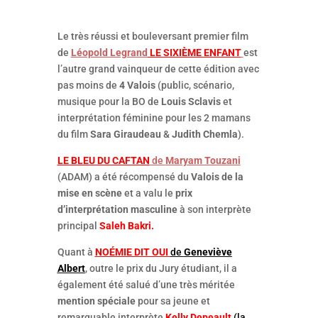
Le très réussi et bouleversant premier film
de
Léopold Legrand
LE SIXIÈME ENFANT
est
l’autre grand vainqueur de cette édition avec
pas moins de
4 Valois
(public, scénario,
musique pour la BO de
Louis Sclavis
et
interprétation féminine pour les 2 mamans
du film
Sara Giraudeau
&
Judith Chemla
).
LE BLEU DU CAFTAN
de
Maryam Touzani
(ADAM) a été récompensé du
Valois de la
mise en scène
et a valu le
prix
d’interprétation masculine
à son interprète
principal
Saleh Bakri.
Quant à
NOÉMIE DIT OUI
de
Geneviève
Albert
, outre le prix du Jury étudiant, il a
également été salué d’une très méritée
mention spéciale
pour sa jeune et
remarquable interprète
Kelly Depeault
(la