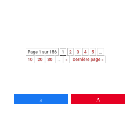
magistrale de ses trois interprètes
principaux.
Pépite !
Page 1 sur 156
1
2
3
4
5
…
10
20
30
…
»
Dernière page »
Partagez
Épingle