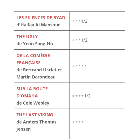
LES SILENCES DE RYAD
⭐⭐⭐1/2
d'Haifaa Al Mansour
THE UGLY
⭐⭐⭐1/2
de Yeon Sang-Ho
DE LA COMÉDIE
FRANÇAISE
⭐⭐⭐⭐⭐
de Bertrand Usclat et
Martin Darondeau
SUR LA ROUTE
D'OMAHA
⭐⭐⭐⭐1/2
de Cole Webley
T
HE LAST VIKING
de Anders Thomas
⭐⭐⭐⭐
Jensen