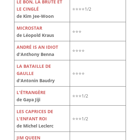
LE BON, LA BRUTE ET
LE CINGLÉ
⭐⭐⭐⭐1/2
de Kim Jee-Woon
MICROSTAR
⭐⭐⭐
de Léopold Kraus
ANDRÉ IS AN IDIOT
⭐⭐⭐⭐
d'Anthony Benna
LA BATAILLE DE
GAULLE
⭐⭐⭐⭐
d'Antonin Baudry
L'ÉTRANGÈRE
⭐⭐⭐1/2
de Gaya Jiji
LES CAPRICES DE
L'ENFANT ROI
⭐⭐⭐1/2
de Michel Leclerc
JIM QUEEN