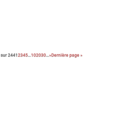
s ce dernier film, le réalisateur de La loi de Téhéran dresse le
trait sans fard d’une mère victime de l’oppression patriarcale, en
te de justice. Utile mais éprouvant.
 sur 244
1
2
3
4
5
…
10
20
30
…
»
Dernière page »