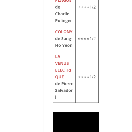
PLAGUE
de
⭐⭐⭐⭐1/2
Charlie
Polinger
COLONY
de Sang-
⭐⭐⭐⭐1/2
Ho Yeon
LA
VÉNUS
ÉLECTRI
QUE
⭐⭐⭐⭐1/2
de Pierre
Salvador
i