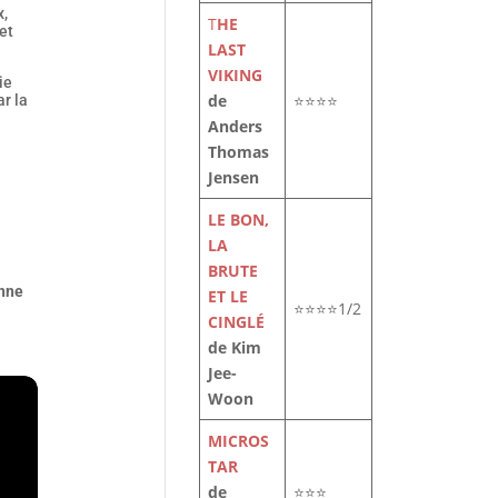
x,
T
HE
et
LAST
VIKING
ie
de
⭐⭐⭐⭐
r la
Anders
Thomas
Jensen
LE BON,
LA
BRUTE
anne
ET LE
⭐⭐⭐⭐1/2
CINGLÉ
de Kim
Jee-
Woon
MICROS
TAR
de
⭐⭐⭐