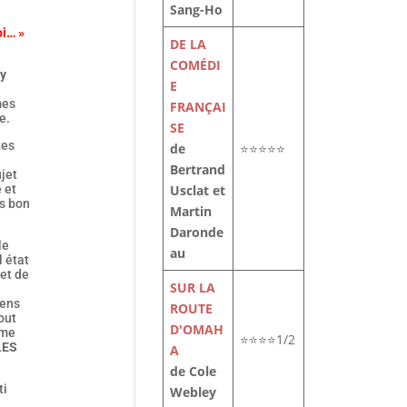
Sang-Ho
oi… »
DE LA
COMÉDI
ry
E
mes
FRANÇAI
e.
SE
tes
de
⭐⭐⭐⭐⭐
Bertrand
jet
Usclat et
 et
rs bon
Martin
Daronde
le
au
 état
et de
SUR LA
iens
ROUTE
out
D'OMAH
rme
⭐⭐⭐⭐1/2
LES
A
de Cole
ti
Webley