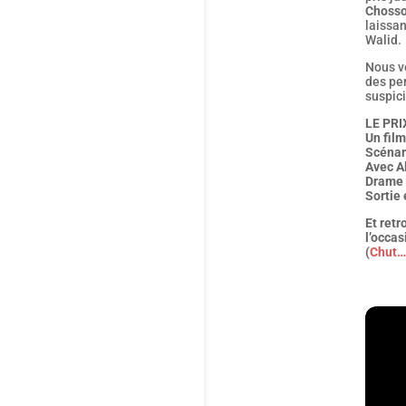
Choss
laissan
Walid.
Nous v
des pe
suspici
LE PR
Un film
Scénar
Avec A
Drame 
Sortie 
Et retr
l’occa
(
Chut… 