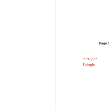
Dan
por
quê
Page 1
Partagez
Épingle