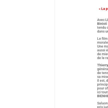
« La p
Avec
L
Binisti
tendu 
dans u
Le fil
morales
Une ma
aussi é
de mieu
de le r
Thierry
généra
de tens
sa mis
Il est
princip
pour of
ici tou
BIENH
Saluons
pris ju