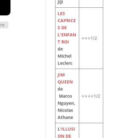
Jiji
LES
CAPRICE
vre
S DE
L'ENFAN
⭐⭐⭐1/2
T ROI
de
Michel
Leclerc
JIM
QUEEN
de
Marco
⭐⭐⭐⭐1/2
Nguyen,
Nicolas
Athane
L
'ILLUSI
ON DE