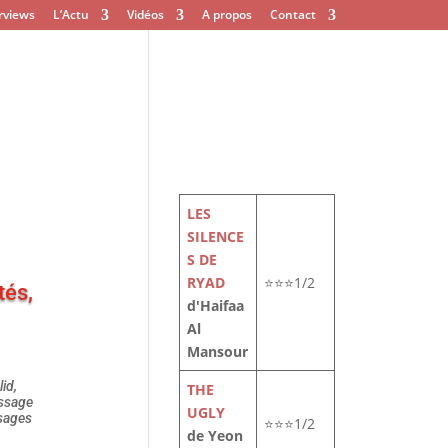
rviews
L’Actu
Vidéos
A propos
Contact
LES
SILENCE
S DE
RYAD
⭐⭐⭐1/2
tés,
d'Haifaa
Al
Mansour
id,
THE
assage
UGLY
ssages
⭐⭐⭐1/2
de Yeon