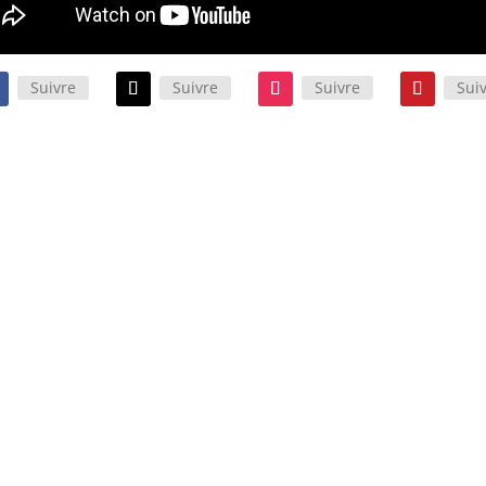
Suivre
Suivre
Suivre
Sui
te comédie policière décomplexée et « So 80’s ! » est portée par
 interprètes en très grande forme. Un film qui mérite pleinement
tre (re)vu ! Ne boudez pas votre plaisir…