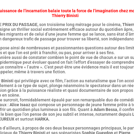
uissance de l’incarnation balaie toute la force de l’imagination chez m
Thierry Binisti
E PRIX DU PASSAGE,
son troisième long métrage pour le cinéma,
Thier
signe un thriller social extrêmement efficace autour du quotidien âpre,
des migrants et de celui d’une jeune femme qui se lance, sans état d’â
n dangereux trafic de passage pour trouver sa liberté, son indépendanc
m pose ainsi de nombreuses et passionnantes questions autour des limi
 et que l’on est prêt à franchir, ou pas, pour arriver à ses fins.
nière aussi de constater combien le point de vue de chacun.e sur un su
pidermique peut évoluer quand on fait l’effort d’essayer de comprendre
x connaître « l’autre ». C’est peut-être une évidence mais il est toujou
appeler, même à travers une fiction.
 Binisti
qui privilégie avec ce film, l’action au naturalisme que l’on acco
lement à ce type de sujet, plonge néanmoins le spectateur dans un réel
ion grâce à la puissance réaliste et quasi documentaire de son propos 
e en scène.
, de surcroit, formidablement épaulé par son remarquable duo de coméd
aux :
Alice Isaaz
qui compose un personnage de jeune femme prête à t
frir un quotidien plus lumineux à son fils. Quant à
Adam Bessa,
il confi
t le bien que l’on pense de son jeu subtil et intense, notamment depuis
EUREUX
et surtout
HARKA.
 d’ailleurs, à propos de ces deux beaux personnages principaux, le par
dicieux de
Thierry Binisti
et ses scénaristes
Sophie Gueydon
et
Pierre