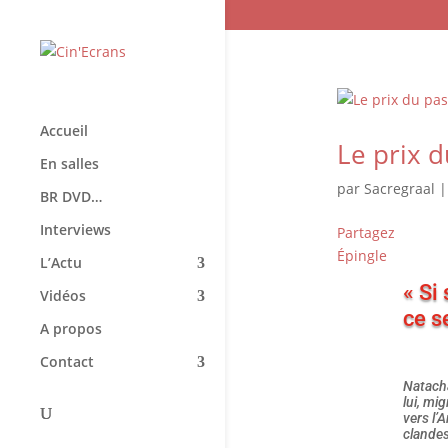
Accueil
Le prix d
En salles
par
Sacregraal
BR DVD…
Interviews
Partagez
Épingle
L’Actu
« Si
Vidéos
ce se
A propos
Contact
Natacha
lui, mi
vers l’
clandes