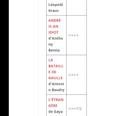
Léopold
Kraus
ANDRÉ
IS AN
IDIOT
⭐⭐⭐⭐
d'Antho
ny
Benna
LA
BATAILL
E DE
⭐⭐⭐⭐
GAULLE
d'Antoni
n Baudry
L'ÉTRAN
GÈRE
⭐⭐⭐1/2
de Gaya