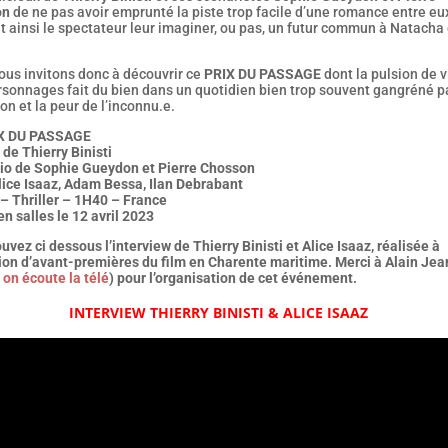
on
de ne pas avoir emprunté la piste trop facile d’une romance entre eu
t ainsi le spectateur leur imaginer, ou pas, un futur commun à Natacha 
ous invitons donc à découvrir ce
PRIX DU PASSAGE
dont la pulsion de v
rsonnages fait du bien dans un quotidien bien trop souvent gangréné pa
on et la peur de l’inconnu.e.
IX DU PASSAGE
 de Thierry Binisti
io de Sophie Gueydon et Pierre Chosson
lice Isaaz, Adam Bessa, Ilan Debrabant
– Thriller – 1H40 – France
en salles le 12 avril 2023
ouvez ci dessous l’interview de Thierry Binisti et Alice Isaaz, réalisée à
sion d’avant-premières du film en Charente maritime. Merci à Alain Je
on écoute la télé
) pour l’organisation de cet événement.
INTERVIEW THIERRY BINISTI & ALICE ISAAZ