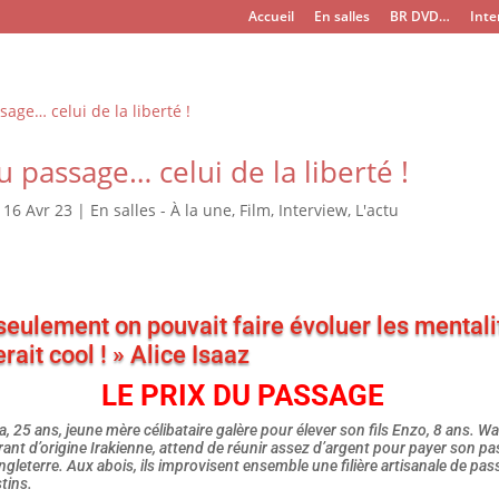
Accueil
En salles
BR DVD…
Inte
u passage… celui de la liberté !
|
16 Avr 23
|
En salles - À la une
,
Film
,
Interview
,
L'actu
 seulement on pouvait faire évoluer les mentali
rait cool ! » Alice Isaaz
LE PRIX DU PASSAGE
, 25 ans, jeune mère célibataire galère pour élever son fils Enzo, 8 ans. Wal
grant d’origine Irakienne, attend de réunir assez d’argent pour payer son p
Angleterre. Aux abois, ils improvisent ensemble une filière artisanale de pa
tins.