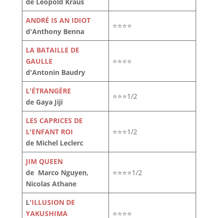
de Léopold Kraus
ANDRÉ IS AN IDIOT
⭐⭐⭐⭐
d'Anthony Benna
LA BATAILLE DE
GAULLE
⭐⭐⭐⭐
d'Antonin Baudry
L'ÉTRANGÈRE
⭐⭐⭐1/2
de Gaya Jiji
LES CAPRICES DE
L'ENFANT ROI
⭐⭐⭐1/2
de Michel Leclerc
JIM QUEEN
de Marco Nguyen,
⭐⭐⭐⭐1/2
Nicolas Athane
L
'ILLUSION DE
YAKUSHIMA
⭐⭐⭐⭐