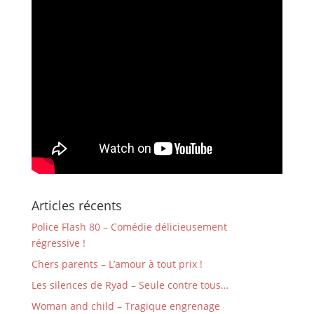
Articles récents
Police Flash 80 – Comédie délicieusement
régressive !
Chers parents – L’amour à tout prix !
Les silences de Ryad – Seule contre tous…
Woman and child – Tragique engrenage