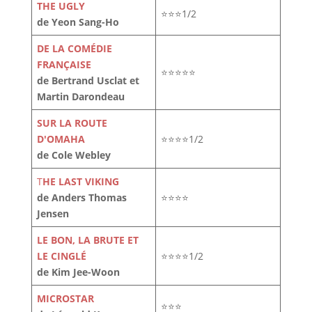
THE UGLY
⭐⭐⭐1/2
de Yeon Sang-Ho
DE LA COMÉDIE
FRANÇAISE
⭐⭐⭐⭐⭐
de Bertrand Usclat et
Martin Darondeau
SUR LA ROUTE
D'OMAHA
⭐⭐⭐⭐1/2
de Cole Webley
T
HE LAST VIKING
de Anders Thomas
⭐⭐⭐⭐
Jensen
LE BON, LA BRUTE ET
LE CINGLÉ
⭐⭐⭐⭐1/2
de Kim Jee-Woon
MICROSTAR
⭐⭐⭐