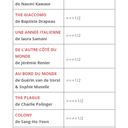
de Naomi Kawase
THE GIACCOMO
⭐⭐⭐1/2
de Baptiste Drapeau
UNE ANNÉE ITALIENNE
⭐⭐⭐1/2
de laura Samani
DE L'AUTRE CÔTÉ DU
MONDE
⭐⭐⭐1/2
de Jérémie Renier
AU BORD DU MONDE
de Guérin van de Vorst
⭐⭐⭐1/2
& Sophie Muselle
THE PLAGUE
⭐⭐⭐⭐1/2
de Charlie Polinger
COLONY
⭐⭐⭐⭐1/2
de Sang-Ho Yeon