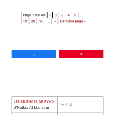
Page 1 sur 49
1
2
3
4
5
…
10
20
30
…
»
Dernière page »
Partagez
Épingle
LES SILENCES DE RYAD
⭐⭐⭐1/2
d'Haifaa Al Mansour