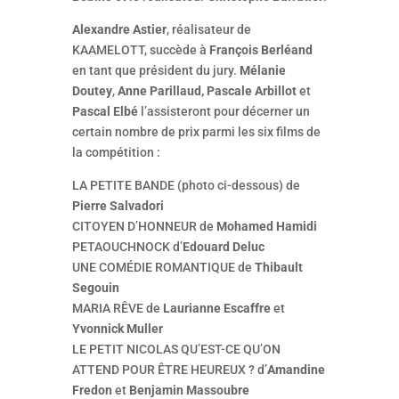
Alexandre Astier
, réalisateur de
KAAMELOTT, succède à
François Berléand
en tant que président du jury.
Mélanie
Doutey
,
Anne Parillaud,
Pascale Arbillot
et
Pascal Elbé
l’assisteront pour décerner un
certain nombre de prix parmi les six films de
la compétition :
LA PETITE BANDE (photo ci-dessous) de
Pierre Salvadori
CITOYEN D’HONNEUR de
Mohamed Hamidi
PETAOUCHNOCK d’
Edouard Deluc
UNE COMÉDIE ROMANTIQUE de
Thibault
Segouin
MARIA RÊVE de
Laurianne Escaffre
et
Yvonnick Muller
LE PETIT NICOLAS QU’EST-CE QU’ON
ATTEND POUR ÊTRE HEUREUX ? d’
Amandine
Fredon
et
Benjamin Massoubre