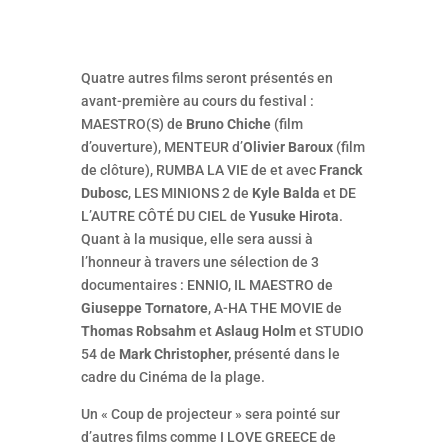
Quatre autres films seront présentés en
avant-première au cours du festival :
MAESTRO(S) de
Bruno Chiche
(film
d’ouverture), MENTEUR d’
Olivier Baroux
(film
de clôture), RUMBA LA VIE de et avec
Franck
Dubosc
, LES MINIONS 2 de
Kyle Balda
et DE
L’AUTRE CÔTÉ DU CIEL de
Yusuke Hirota
.
Quant à la musique, elle sera aussi à
l’honneur à travers une sélection de 3
documentaires : ENNIO, IL MAESTRO de
Giuseppe Tornatore
, A-HA THE MOVIE de
Thomas Robsahm
et
Aslaug Holm
et STUDIO
54 de
Mark Christopher,
présenté dans le
cadre du Cinéma de la plage.
Un « Coup de projecteur » sera pointé sur
d’autres films comme I LOVE GREECE de