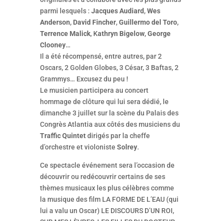
parmi lesquels :
Jacques Audiard
,
Wes
Anderson
,
David Fincher
,
Guillermo del Toro
,
Terrence Malick
, K
athryn Bigelow
,
George
Clooney
…
Il a été récompensé, entre autres, par 2
Oscars, 2 Golden Globes, 3 César, 3 Baftas, 2
Grammys… Excusez du peu !
Le musicien participera au concert
hommage de clôture qui lui sera dédié, le
dimanche 3 juillet sur la scène du Palais des
Congrès Atlantia aux côtés des musiciens du
Traffic Quintet
dirigés par la cheffe
d’orchestre et violoniste
Solrey
.
Ce spectacle événement sera l’occasion de
découvrir ou redécouvrir certains de ses
thèmes musicaux les plus célèbres comme
la musique des film LA FORME DE L’EAU (qui
lui a valu un Oscar) LE DISCOURS D’UN ROI,