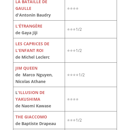
LA BATAILLE DE
GAULLE
⭐⭐⭐⭐
d'Antonin Baudry
L'ÉTRANGÈRE
⭐⭐⭐1/2
de Gaya Jiji
LES CAPRICES DE
L'ENFANT ROI
⭐⭐⭐1/2
de Michel Leclerc
JIM QUEEN
de Marco Nguyen,
⭐⭐⭐⭐1/2
Nicolas Athane
L
'ILLUSION DE
YAKUSHIMA
⭐⭐⭐⭐
de Naomi Kawase
THE GIACCOMO
⭐⭐⭐1/2
de Baptiste Drapeau