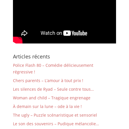
Articles récents
Police Flash 80 – Comédie délicieusement
régressive !
Chers parents – L’amour à tout prix !
Les silences de Ryad – Seule contre tous…
Woman and child – Tragique engrenage
À demain sur la lune – ode à la vie !
The ugly – Puzzle scénaristique et sensoriel
Le son des souvenirs – Pudique mélancolie…