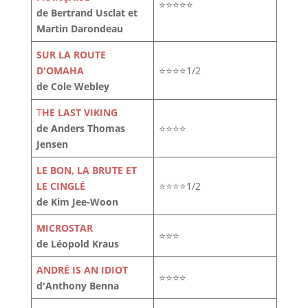
⭐⭐⭐⭐⭐
de Bertrand Usclat et
Martin Darondeau
SUR LA ROUTE
D'OMAHA
⭐⭐⭐⭐1/2
de Cole Webley
T
HE LAST VIKING
de Anders Thomas
⭐⭐⭐⭐
Jensen
LE BON, LA BRUTE ET
LE CINGLÉ
⭐⭐⭐⭐1/2
de Kim Jee-Woon
MICROSTAR
⭐⭐⭐
de Léopold Kraus
ANDRÉ IS AN IDIOT
⭐⭐⭐⭐
d'Anthony Benna