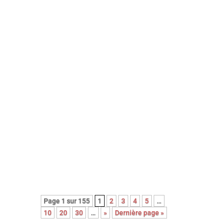
Avec sa nouvelle comédie, portée
par le génial Mads Mikkelsen, le
réalisateur danois Anders Thomas
Jensen signe une réjouissante
farce noire et cruelle. Un film qui,
contre toute attente, célèbre la
bienveillance et la singularité des
êtres …
Page 1 sur 155
1
2
3
4
5
…
10
20
30
…
»
Dernière page »