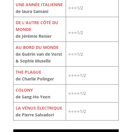
UNE ANNÉE ITALIENNE
⭐⭐⭐1/2
de laura Samani
DE L'AUTRE CÔTÉ DU
MONDE
⭐⭐⭐1/2
de Jérémie Renier
AU BORD DU MONDE
de Guérin van de Vorst
⭐⭐⭐1/2
& Sophie Muselle
THE PLAGUE
⭐⭐⭐⭐1/2
de Charlie Polinger
COLONY
⭐⭐⭐⭐1/2
de Sang-Ho Yeon
LA VÉNUS ÉLECTRIQUE
⭐⭐⭐⭐1/2
de Pierre Salvadori