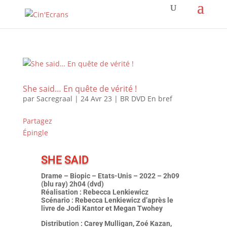
She said… En quête de vérité !
par
Sacregraal
|
24 Avr 23
|
BR DVD En bref
Partagez
Épingle
SHE SAID
Drame – Biopic – Etats-Unis – 2022 – 2h09
(blu ray) 2h04 (dvd)
Réalisation : Rebecca Lenkiewicz
Scénario : Rebecca Lenkiewicz d’après le
livre de Jodi Kantor et Megan Twohey
Distributio
n
: Carey Mulligan, Zoé Kazan,