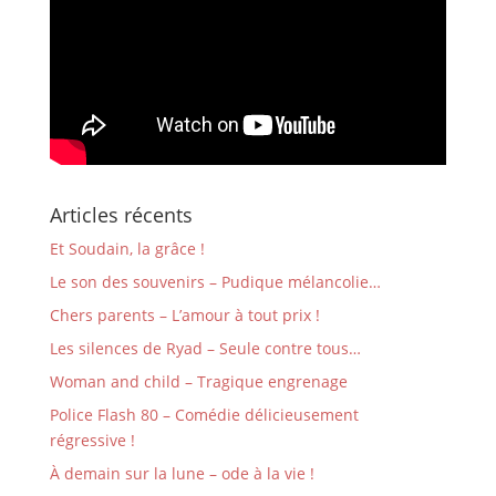
Articles récents
Et Soudain, la grâce !
Le son des souvenirs – Pudique mélancolie…
Chers parents – L’amour à tout prix !
Les silences de Ryad – Seule contre tous…
Woman and child – Tragique engrenage
Police Flash 80 – Comédie délicieusement
régressive !
À demain sur la lune – ode à la vie !