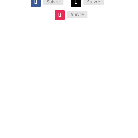
Suivre
Suivre
Suivre
Le film d’Oliver Hermanus, porté
par Paul Mescal et Josh O’Connor,
est une œuvre sensorielle qui se
ressent et s’écoute tout autant
qu’elle se regarde. Un long-
métrage d’une infinie délicatesse à
découvrir absolument !