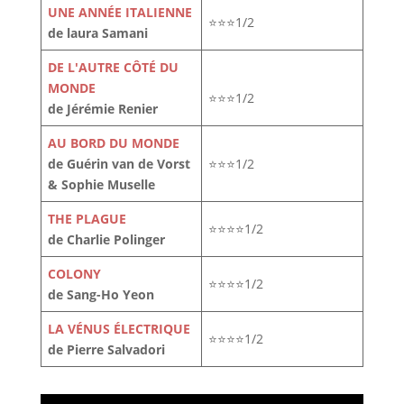
UNE ANNÉE ITALIENNE
⭐⭐⭐1/2
de laura Samani
DE L'AUTRE CÔTÉ DU
MONDE
⭐⭐⭐1/2
de Jérémie Renier
AU BORD DU MONDE
de Guérin van de Vorst
⭐⭐⭐1/2
& Sophie Muselle
THE PLAGUE
⭐⭐⭐⭐1/2
de Charlie Polinger
COLONY
⭐⭐⭐⭐1/2
de Sang-Ho Yeon
LA VÉNUS ÉLECTRIQUE
⭐⭐⭐⭐1/2
de Pierre Salvadori