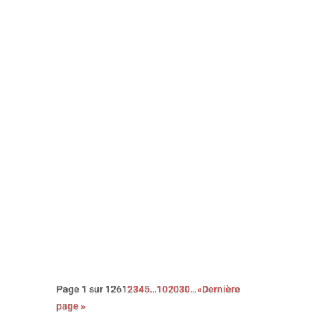
Avec cette nouvelle adaptation du
roman noir Le couperet, après celle
de Costa Gavras, Park Chan-Wook
nous régale d’une réjouissante et
féroce satire du capitalisme.
Page 1 sur 126
1
2
3
4
5
…
10
20
30
…
»
Dernière
page »