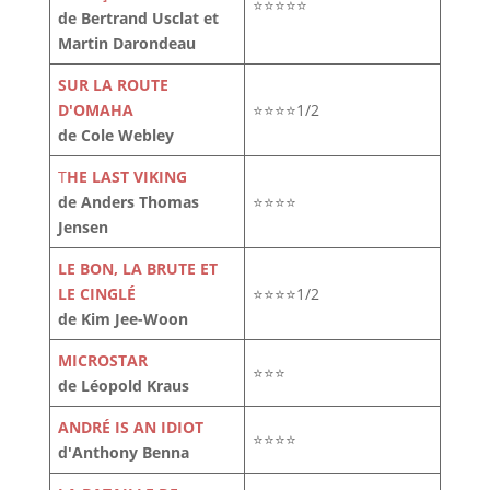
⭐⭐⭐⭐⭐
de Bertrand Usclat et
Martin Darondeau
SUR LA ROUTE
D'OMAHA
⭐⭐⭐⭐1/2
de Cole Webley
T
HE LAST VIKING
de Anders Thomas
⭐⭐⭐⭐
Jensen
LE BON, LA BRUTE ET
LE CINGLÉ
⭐⭐⭐⭐1/2
de Kim Jee-Woon
MICROSTAR
⭐⭐⭐
de Léopold Kraus
ANDRÉ IS AN IDIOT
⭐⭐⭐⭐
d'Anthony Benna