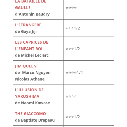
LA BATAILLE DE
GAULLE
⭐⭐⭐⭐
d'Antonin Baudry
L'ÉTRANGÈRE
⭐⭐⭐1/2
de Gaya Jiji
LES CAPRICES DE
L'ENFANT ROI
⭐⭐⭐1/2
de Michel Leclerc
JIM QUEEN
de Marco Nguyen,
⭐⭐⭐⭐1/2
Nicolas Athane
L
'ILLUSION DE
YAKUSHIMA
⭐⭐⭐⭐
de Naomi Kawase
THE GIACCOMO
⭐⭐⭐1/2
de Baptiste Drapeau