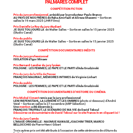
PALMARÈS COMPLET
COMPÉTITION FICTION
Prix du jury professionnel
, présidé par le producteur Paulo Branco
AU PAYS DE NOS FRÈRES de Raha Amirfazli et Alireza Ghasemi –
Sortie en
salles le 19 mars 2025 (JHR Films)
Prix Danielle Le Roy du jury étudiant
JE SUIS TOUJOURS LÀ
de Walter Salles – Sortie en salles le 15 janvier 2025
(Studio Canal)
Prix du public
JE SUIS TOUJOURS LÀ
de Walter Salles – Sortie en salles le 15 janvier 2025
(Studio Canal)
COMPÉTITION DOCUMENTAIRES INÉDITS
Prix du jury professionnel
ISOLATION d’Igor Minaev
Prix Bernard-Landier du jury lycéen
POLOGNE : LES FEMMES, LE PAPE ET LE PARTI d’Ada Grudzinski
Prix du jury de la Ville de Pessac
FRANÇOIS MAURIAC, MÉMOIRES INTIMES de Virginie Linhart
Prix du public
POLOGNE : LES FEMMES, LE PAPE ET LE PARTI d’Ada Grudzinski
COMPÉTITION DOCUMENTAIRES D’HISTOIRE DU CINÉMA
Prix Michel Ciment
remis par le jury professionnel
LENI RIEFENSTAHL, LA LUMIÈRE ET LES OMBRES
(photo ci-dessous) d’André
Veiel – Sortie en salles le 27 novembre (ARP Sélection)
Une
mention
a été décernée à :
FRANÇOIS TRUFFAUT, LE SCÉNARIO DE MA VIE de David Teboul
Découvrez ce documentaire de David Teboul sur le site France.tv en cliquant ici !
Prix du jury Caméo
L’IMAGE ORIGINELLE : NAOMUE KAWASE,JOACHIM TRIER, MARCO
BELLOCCHIO
de Pierre-Henri Gibert
Trois autres prix ont été attribués à l’occasion de cette cérémonie de clôture du