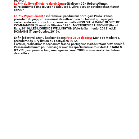
festival :
Le Prix du livre d’histoire du cinéma
a été décerné à «
Robert Altman,
miroitements d’une œuvre
» d’Édouard Sivière, paru en octobre chez Marest
éditeur.
Le
Prix Pape Clément
a été remis au producteur portugais
Paulo Branco
,
président du jury professionnel de cette édition du festival qui a projeté
certaines de ses productions parmi lesquelles
NON OU LA VAINE GLOIRE DE
COMMANDER
(Manoel de Oliveira, 1990),
MYSTÈRES DE LISBONNE
(Raoul
Ruiz, 2010),
LES LIGNES DE WELLINGTON
(Valeria Sarmiento, 2012) et
LE
DOMAINE
(Tiago Guedes, 2019).
Enfin le festival a tenu à saluer de son
Prix Coup de cœur
Maria de Medeiros,
présidente du jury fiction du Festival en 2012.
L’actrice, réalisatrice et scénariste franco-portugaise était de retour cette année à
Pessac notamment pour échanger avec les spectateurs autour de
CAPITAINES
D’AVRIL
, son premier long métrage réalisé en 2000, consacré à la Révolution
des œillets.
Cette comédie policière décomplexée et « So 80’s
! » est portée par des interprètes en très grande
forme. Un film qui mérite pleinement d’être (re)vu
! Ne boudez pas votre plaisir…