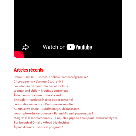
Articles récents
Police Flash 80 – Comédie délicieusement régressive !
Chers parents – L’amour à tout prix !
Les silences de Ryad – Seule contre tous…
Woman and child – Tragique engrenage
À demain sur la lune – ode à la vie !
The ugly – Puzzle scénaristique et sensoriel
Le son des souvenirs – Pudique mélancolie…
Aucun autre choix – Jubilatoire jeu de massacre
Le complexe du Kangourou – Roland Giraud, papa ou pas !
Maigret et le mort amoureux – Enquête « pipe au bec » pour Denis Podalydès
Sur la route d’Omaha – Road trip déchirant
À pied d’œuvre – sobre et poignant !