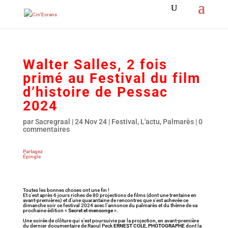
Walter Salles, 2 fois
primé au Festival du film
d’histoire de Pessac
2024
par
Sacregraal
|
24 Nov 24
|
Festival
,
L'actu
,
Palmarès
|
0
commentaires
Partagez
Épingle
Toutes les bonnes choses ont une fin !
Et c’est après 6 jours riches de 80 projections de films (dont une trentaine en
avant-premières) et d’une quarantaine de rencontres que s’est achevée ce
dimanche soir ce festival 2024 avec l’annonce du palmarès et du thème de sa
prochaine édition «
Secret et mensonge
».
Une soirée de clôture qui s’est poursuivie par la projection, en avant-première
du dernier documentaire de Raoul Peck
ERNEST COLE, PHOTOGRAPHE
dont la