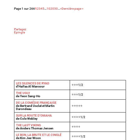
Page 1 sur 266
1
2
3
4
5
…
10
20
30
…
»
Dernière page »
Partagez
Épingle
LES SILENCES DE RYAD
⭐⭐⭐1/2
d'Haifaa Al Mansour
THE UGLY
⭐⭐⭐1/2
de Yeon Sang-Ho
DE LA COMÉDIE FRANÇAISE
de Bertrand Usclat et Martin
⭐⭐⭐⭐⭐
Darondeau
SUR LA ROUTE D'OMAHA
⭐⭐⭐⭐1/2
de Cole Webley
T
HE LAST VIKING
⭐⭐⭐⭐
de Anders Thomas Jensen
LE BON, LA BRUTE ET LE CINGLÉ
⭐⭐⭐⭐1/2
de Kim Jee-Woon