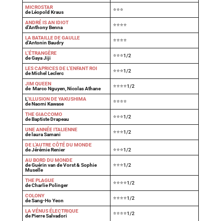
MICROSTAR
⭐⭐⭐
de Léopold Kraus
ANDRÉ IS AN IDIOT
⭐⭐⭐⭐
d'Anthony Benna
LA BATAILLE DE GAULLE
⭐⭐⭐⭐
d'Antonin Baudry
L'ÉTRANGÈRE
⭐⭐⭐1/2
de Gaya Jiji
LES CAPRICES DE L'ENFANT ROI
⭐⭐⭐1/2
de Michel Leclerc
JIM QUEEN
⭐⭐⭐⭐1/2
de Marco Nguyen, Nicolas Athane
L
'ILLUSION DE YAKUSHIMA
⭐⭐⭐⭐
de Naomi Kawase
THE GIACCOMO
⭐⭐⭐1/2
de Baptiste Drapeau
UNE ANNÉE ITALIENNE
⭐⭐⭐1/2
de laura Samani
DE L'AUTRE CÔTÉ DU MONDE
de Jérémie Renier
⭐⭐⭐1/2
AU BORD DU MONDE
de Guérin van de Vorst & Sophie
⭐⭐⭐1/2
Muselle
THE PLAGUE
⭐⭐⭐⭐1/2
de Charlie Polinger
COLONY
⭐⭐⭐⭐1/2
de Sang-Ho Yeon
LA VÉNUS ÉLECTRIQUE
⭐⭐⭐⭐1/2
de Pierre Salvadori