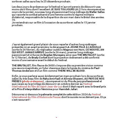
sortie en salles aura lieu le 25 décembre prochain.
Les deux jours de présence sur le festival m’auront permis de découvrir pas
moins de 6 films dont l’excellent
JE SUIS TOUJOURS LÀ
(2 fois récompensé au
cours de la soirée), nouveau long et passionnant long métrage de
Walter Salles
qui raconte le combat acharné d’une femme contre le régime militaire
dictatorial, responsable de la disparition de son mari dans le Brésil des années
70.
Je reviendrais sur ce film à l’occasion de sa sortie en salles le 15 janvier
prochain.
J’aurai également grand plaisir de vous reparler d’autres long-métrages
présentés ici en avant-première, le dérangeant
LA JEUNE FILLE À L’AIGUILLE
(sortie le 26 février), du réalisateur suédois
Magnus von Horn
,
CE NOUVEL AN
QUI N’EST JAMAIS ARRIVÉ
(sortie le 26 mars), premier long-métrage
passionnant et virtuose de
Bogdan Mureşanu
ainsi que
THE BRUTALIST
(sortie
le 12 février), de
Brady Corbet
dont la projection événement a été confirmé
moins d’une semaine avant le début du festival.
THE BRUTALIST
, film fleuve de 3H30 s’impose dès sa première vision comme
une œuvre magistrale, un futur classique dans la lignée du cinéma de
Paul-
Thomas Anderson
et d’un film comme
THERE WILL BE BLOOD
.
Enfin, je vous parlerai aussi évidemment en mars prochain lors de sa sortie en
salles du très beau film de
Raha Amirfazli
et
Alireza Ghasemi,
AU PAYS DE NOS
FRÈRES
(
photo ci-dessous
) , récompensé ici du
Prix du jury professionnel
et
que j’avais eu le privilège de découvrir en octobre dernier au
Festival
international du film de Saint-Jean-de-Luz
dont il était reparti avec le
Grand prix
et le
Prix d’interprétation féminine
pour
Hamideh Jafari
.
Découvrez ci-dessous le
palmarès complet
de cette édition 2024 du
Festival
International du Film d’Histoire de Pessac
dont le succès ne se dément pas. Et ça
c’est rassurant !