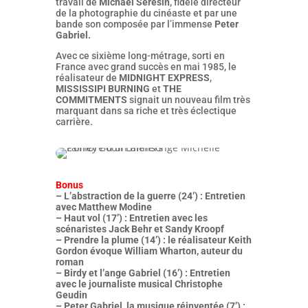
travail de
Michael Seresin
, fidèle directeur
de la photographie du cinéaste et par une
bande son composée par l’immense
Peter
Gabriel.
Avec ce sixième long-métrage, sorti en
France avec grand succès en mai 1985, le
réalisateur de
MIDNIGHT EXPRESS
,
MISSISSIPI BURNING
et
THE
COMMITMENTS
signait un nouveau film très
marquant dans sa riche et très éclectique
carrière.
Bonus
– L’abstraction de la guerre (24’) : Entretien
avec Matthew Modine
– Haut vol (17’) : Entretien avec les
scénaristes Jack Behr et Sandy Kroopf
– Prendre la plume (14’) : le réalisateur Keith
Gordon évoque William Wharton, auteur du
roman
– Birdy et l’ange Gabriel (16’) : Entretien
avec le journaliste musical Christophe
Geudin
– Peter Gabriel, la musique réinventée (7’) :