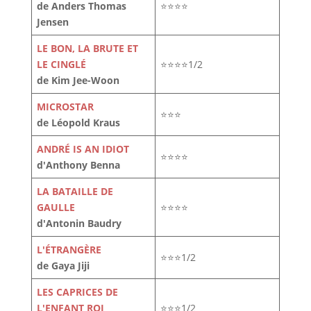
de Anders Thomas
⭐⭐⭐⭐
Jensen
LE BON, LA BRUTE ET
LE CINGLÉ
⭐⭐⭐⭐1/2
de Kim Jee-Woon
MICROSTAR
⭐⭐⭐
de Léopold Kraus
ANDRÉ IS AN IDIOT
⭐⭐⭐⭐
d'Anthony Benna
LA BATAILLE DE
GAULLE
⭐⭐⭐⭐
d'Antonin Baudry
L'ÉTRANGÈRE
⭐⭐⭐1/2
de Gaya Jiji
LES CAPRICES DE
L'ENFANT ROI
⭐⭐⭐1/2