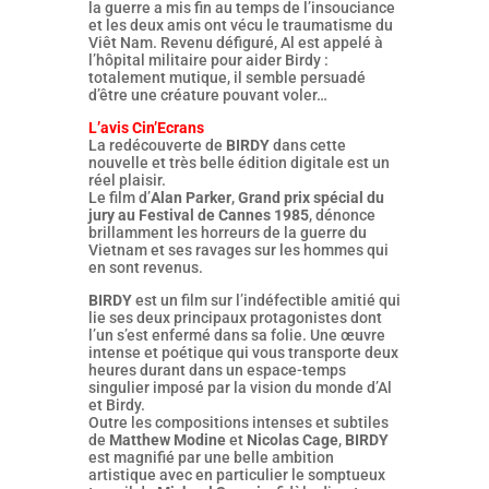
la guerre a mis fin au temps de l’insouciance
et les deux amis ont vécu le traumatisme du
Viêt Nam. Revenu défiguré, Al est appelé à
l’hôpital militaire pour aider Birdy :
totalement mutique, il semble persuadé
d’être une créature pouvant voler…
L’avis Cin’Ecrans
La redécouverte de
BIRDY
dans cette
nouvelle et très belle édition digitale est un
réel plaisir.
Le film d’
Alan Parker
,
Grand prix spécial du
jury au Festival de Cannes 1985
, dénonce
brillamment les horreurs de la guerre du
Vietnam et ses ravages sur les hommes qui
en sont revenus.
BIRDY
est un film sur l’indéfectible amitié qui
lie ses deux principaux protagonistes dont
l’un s’est enfermé dans sa folie. Une œuvre
intense et poétique qui vous transporte deux
heures durant dans un espace-temps
singulier imposé par la vision du monde d’Al
et Birdy.
Outre les compositions intenses et subtiles
de
Matthew Modine
et
Nicolas Cage
,
BIRDY
est magnifié par une belle ambition
artistique avec en particulier le somptueux