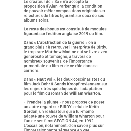
Le créateur de « So » n’a accepté la
proposition d’
Alan Parker
qu’à la condition
de pouvoir mêler compositions originales et
relectures de titres figurant sur deux de ses
albums solos.
Le reste des bonus est constitué de modules
figurant sur l’édition anglaise 2019 du film.
Dans «
L’abstraction de la guerre
» on a
grand plaisir à retrouver l’interprète de Birdy,
le trop rare
Matthew Modine
qui se livre avec
générosité et témoigne, à travers de
nombreux souvenirs, de l’importance
primordiale du film et de ce rôle dans sa
carrière.
Dans «
Haut vol
», les deux coscénaristes du
film
Jack Behr
&
Sandy Kroopf
reviennent sur
les enjeux très spécifiques de l’adaptation
pour le film du roman de
William Wharton
.
«
Prendre la plume
» nous propose de poser
un autre regard sur
BIRDY
, celui de
Keith
Gordon
, un réalisateur qui a lui-même
adapté une œuvre de
William Wharton
pour
l’un de ses films
SECTION 44
, en 1992.
L’occasion, notamment, d’en savoir plus sur
l’impressionnante séquence en vue