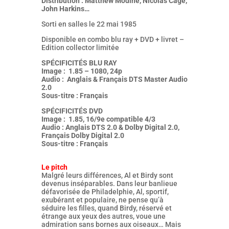
Distribution : Matthew Modine, Nicolas Cage,
John Harkins…
Sorti en salles le 22 mai 1985
Disponible en combo blu ray + DVD + livret –
Edition collector limitée
SPÉCIFICITÉS BLU RAY
Image : 1.85 – 1080, 24p
Audio : Anglais & Français DTS Master Audio
2.0
Sous-titre : Français
SPÉCIFICITÉS DVD
Image : 1.85, 16/9e compatible 4/3
Audio : Anglais DTS 2.0 & Dolby Digital 2.0,
Français Dolby Digital 2.0
Sous-titre : Français
Le pitch
Malgré leurs différences, Al et Birdy sont
devenus inséparables. Dans leur banlieue
défavorisée de Philadelphie, Al, sportif,
exubérant et populaire, ne pense qu’à
séduire les filles, quand Birdy, réservé et
étrange aux yeux des autres, voue une
admiration sans bornes aux oiseaux… Mais