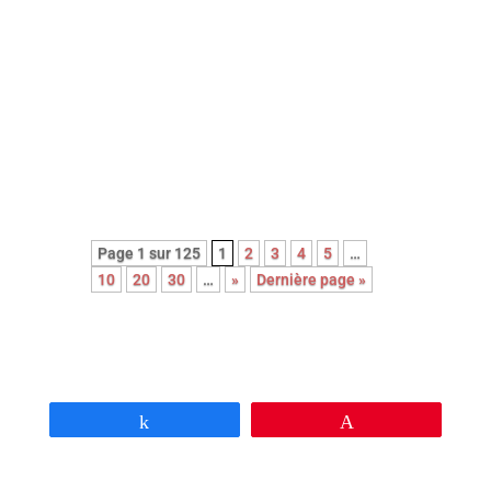
une adaptation du récit
autobiographique (2023) de
Franck Courtès. L’histoire d’un
écrivain prêt à payer sa liberté au
prix fort, en cumulant les petits
boulots…
Page 1 sur 125
1
2
3
4
5
…
10
20
30
…
»
Dernière page »
Partagez
Épingle