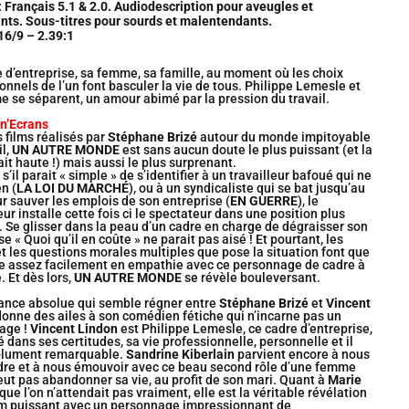
 Français 5.1 & 2.0. Audiodescription pour aveugles et
ts. Sous-titres pour sourds et malentendants.
16/9 – 2.39:1
 d’entreprise, sa femme, sa famille, au moment où les choix
onnels de l’un font basculer la vie de tous. Philippe Lemesle et
 se séparent, un amour abimé par la pression du travail.
in’Ecrans
s films réalisés par
Stéphane Brizé
autour du monde impitoyable
il,
UN AUTRE MONDE
est sans aucun doute le plus puissant (et la
ait haute !) mais aussi le plus surprenant.
 s’il parait « simple » de s’identifier à un travailleur bafoué qui ne
n (
LA LOI DU MARCHÉ
), ou à un syndicaliste qui se bat jusqu’au
r sauver les emplois de son entreprise (
EN GUERRE
), le
eur installe cette fois ci le spectateur dans une position plus
. Se glisser dans la peau d’un cadre en charge de dégraisser son
se « Quoi qu’il en coûte » ne parait pas aisé ! Et pourtant, les
t les questions morales multiples que pose la situation font que
re assez facilement en empathie avec ce personnage de cadre à
. Et dès lors,
UN AUTRE MONDE
se révèle bouleversant.
ance absolue qui semble régner entre
Stéphane Brizé
et
Vincent
onne des ailes à son comédien fétiche qui n’incarne pas un
age !
Vincent Lindon
est Philippe Lemesle, ce cadre d’entreprise,
 dans ses certitudes, sa vie professionnelle, personnelle et il
olument remarquable.
Sandrine Kiberlain
parvient encore à nous
dre et à nous émouvoir avec ce beau second rôle d’une femme
eut pas abandonner sa vie, au profit de son mari. Quant à
Marie
que l’on n’attendait pas vraiment, elle est la véritable révélation
lm puissant avec un personnage impressionnant de