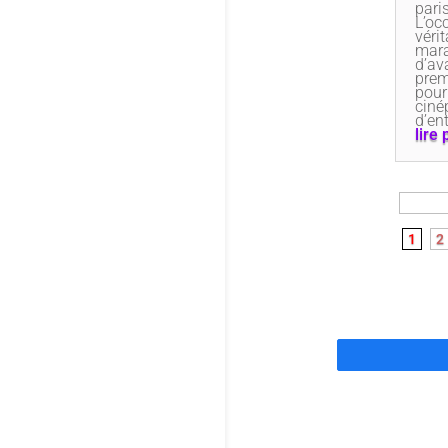
pari
L’oc
vérit
mar
d’av
prem
pour
ciné
d’en
lire 
1
2