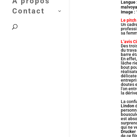
A propos
Langue :
malvoyan
Contact
Image : 
Le pitch
Un cadre
professi
sa femme
L’avis C
Des troi
du trava
barre ét
En effet,
lâche rie
bout pou
réalisat
délicate
entrepri
doutes e
l’on ent
la dérive
La confi
Lindon
d
personn
bousculé
est abs
surpren
qui ne v
Drucker
de ce fi