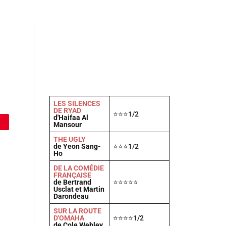
Actu
Vidéos
A propos
Contact
LES SILENCES
DE RYAD
⭐⭐⭐1/2
d'Haifaa Al
Mansour
THE UGLY
de Yeon Sang-
⭐⭐⭐1/2
Ho
DE LA COMÉDIE
FRANÇAISE
de Bertrand
⭐⭐⭐⭐⭐
Usclat et Martin
Darondeau
SUR LA ROUTE
D'OMAHA
⭐⭐⭐⭐1/2
de Cole Webley