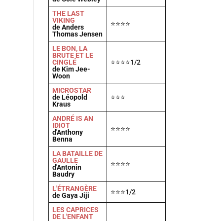
T
HE LAST
VIKING
⭐⭐⭐⭐
de Anders
Thomas Jensen
LE BON, LA
BRUTE ET LE
CINGLÉ
⭐⭐⭐⭐1/2
de Kim Jee-
Woon
MICROSTAR
de Léopold
⭐⭐⭐
Kraus
ANDRÉ IS AN
IDIOT
⭐⭐⭐⭐
d'Anthony
Benna
LA BATAILLE DE
GAULLE
⭐⭐⭐⭐
d'Antonin
Baudry
L'ÉTRANGÈRE
⭐⭐⭐1/2
de Gaya Jiji
LES CAPRICES
DE L'ENFANT