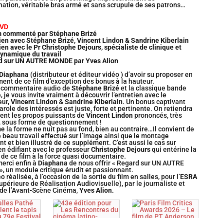
ation, véritable bras armé et sans scrupule de ses patrons…
DVD
m commenté par Stéphane Brizé
ien avec Stéphane Brizé, Vincent Lindon & Sandrine Kiberlain
ien avec le Pr Christophe Dejours, spécialiste de clinique et
ynamique du travail
d sur UN AUTRE MONDE par Yves Alion
Diaphana
(distributeur et éditeur vidéo ) d’avoir su proposer en
nt de ce film d’exception des bonus à la hauteur.
e commentaire audio de
Stéphane Brizé
et la classique bande
 je vous invite vraiment à découvrir l’entretien avec le
eur,
Vincent Lindon
&
Sandrine Kiberlain
. Un bonus captivant
parole des intéressés est juste, forte et pertinente. On retiendra
nt les propos puissants de
Vincent Lindon
prononcés, très
, sous forme de questionnement !
 la forme ne nuit pas au fond, bien au contraire…Il convient de
e beau travail effectué sur l’image ainsi que le montage
ent et bien illustré de ce supplément. C’est aussi le cas sur
ien édifiant avec le professeur
Christophe Dejours
qui entérine la
 de ce film à la force quasi documentaire.
merci enfin à
Diaphana
de nous offrir « Regard sur UN AUTRE
 un module critique érudit et passionnant.
 réalisée, à l’occasion de la sortie du film en salles, pour l’
ESRA
upérieure de Réalisation Audiovisuelle), par le journaliste et
 de l’Avant-Scène Cinéma,
Yves Alion.