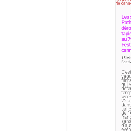
Les 
Pat
déro
tapi
au 7
Fest
can
15 Ma
Festiv
C’es
vagu
film
qui 
défer
temp
week
22 a
dans
sall
de 10
fran
sans
d’au
évé