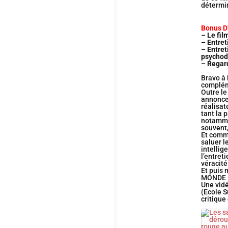
détermin
Bonus 
–
Le fil
– Entret
– Entret
psychod
– Regar
Bravo à
compléme
Outre l
annonce,
réalisat
tant la 
notamme
souvent
Et comme
saluer l
intellig
l’entret
véracité
Et puis 
MONDE »,
Une vidéo
(Ecole S
critique