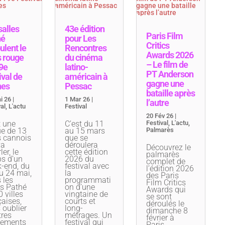
salles
43e édition
Paris Film
hé
pour Les
Critics
ulent le
Rencontres
Awards 2026
s rouge
du cinéma
– Le film de
9e
latino-
PT Anderson
ival de
américain à
gagne une
nes
Pessac
bataille après
i 26
|
1 Mar 26
|
l’autre
al
,
L'actu
Festival
20 Fév 26
|
t une
C’est du 11
Festival
,
L'actu
,
e de 13
au 15 mars
Palmarès
s cannois
que se
va
déroulera
Découvrez le
ler, le
cette édition
palmarès
s d’un
2026 du
complet de
-end, du
festival avec
l’édition 2026
u 24 mai,
la
des Paris
 les
programmati
Film Critics
es Pathé
on d’une
Awards qui
 villes
vingtaine de
se sont
çaises,
courts et
déroulés le
 oublier
long-
dimanche 8
tres
métrages. Un
février à
nements
festival qui
Paris.