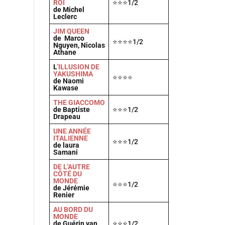
ROI
⭐⭐⭐1/2
de Michel
Leclerc
JIM QUEEN
de Marco
⭐⭐⭐⭐1/2
Nguyen, Nicolas
Athane
L
'ILLUSION DE
YAKUSHIMA
⭐⭐⭐⭐
de Naomi
Kawase
THE GIACCOMO
de Baptiste
⭐⭐⭐1/2
Drapeau
UNE ANNÉE
ITALIENNE
⭐⭐⭐1/2
de laura
Samani
DE L'AUTRE
CÔTÉ DU
MONDE
⭐⭐⭐1/2
de Jérémie
Renier
AU BORD DU
MONDE
de Guérin van
⭐⭐⭐1/2