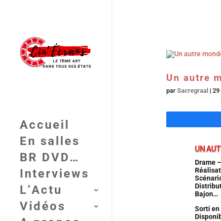
Un autre 
par
Sacregraal
|
29
Accueil
En salles
UN AUT
BR DVD…
Drame –
Réalisat
Interviews
Scénario
Distribu
L’Actu
Bajon…
Vidéos
Sorti en
Disponi