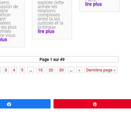
siens.
explore cette
lire plus
casion de
année les
able
relations
athon
complexes
ant-
entre la.les
ières
justices et la
 les plus
politique.
philes
lire plus
tre vous.
plus
Page 1 sur 49
3
4
5
…
10
20
30
…
»
Dernière page »
Partagez
Épingle