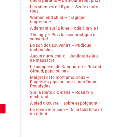
Chers parents – L’amour à tout prix !
Les silences de Ryad – Seule contre
tous…
Woman and child – Tragique
engrenage
À demain sur la lune – ode à la vie !
The ugly – Puzzle scénaristique et
sensoriel
Le son des souvenirs – Pudique
mélancolie…
Aucun autre choix – Jubilatoire jeu
de massacre
Le complexe du Kangourou – Roland
Giraud, papa ou pas !
Maigret et le mort amoureux –
Enquête « pipe au bec » pour Denis
Podalydès
Sur la route d’Omaha – Road trip
déchirant
À pied d’œuvre – sobre et poignant !
Le rêve américain – De la tchatche et
du talent !