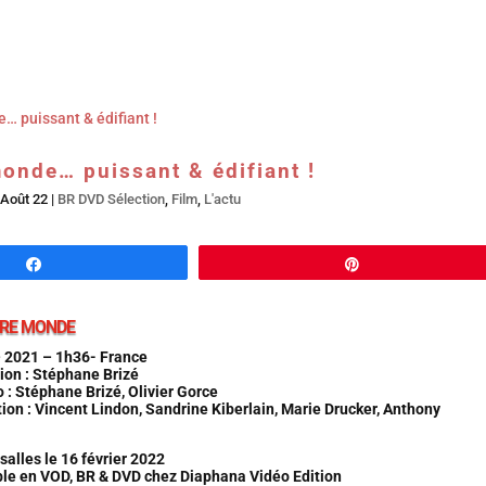
Accueil
En salles
BR DVD…
Interviews
L’
monde… puissant & édifiant !
 Août 22
|
BR DVD Sélection
,
Film
,
L'actu
Partagez
Épingle
RE MONDE
 2021 – 1h36- France
ion : Stéphane Brizé
 : Stéphane Brizé, Olivier Gorce
tion : Vincent Lindon, Sandrine Kiberlain, Marie Drucker, Anthony
 salles le 16 février 2022
ble en VOD, BR & DVD chez Diaphana Vidéo Edition