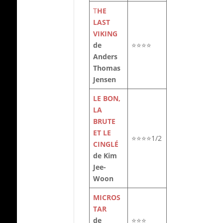
T
HE
LAST
VIKING
de
⭐⭐⭐⭐
Anders
Thomas
Jensen
LE BON,
LA
BRUTE
ET LE
⭐⭐⭐⭐1/2
CINGLÉ
de Kim
Jee-
Woon
MICROS
TAR
de
⭐⭐⭐