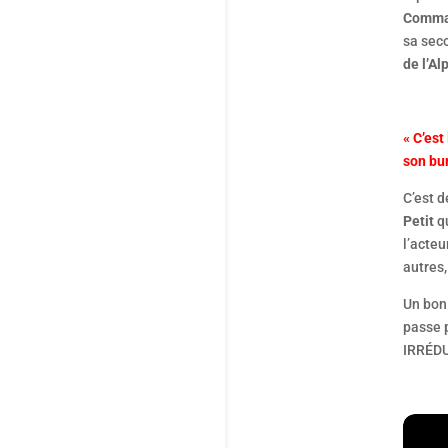
Comma
sa seco
de l’Al
« C’est
son bu
C’est d
Petit
qu
l’acteu
autres
Un bon 
passe p
IRRÉDU