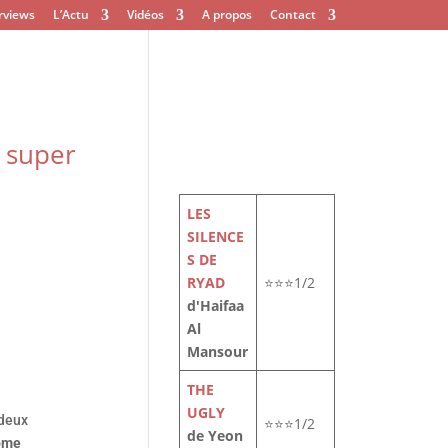
rviews
L’Actu
Vidéos
A propos
Contact
 super
LES
SILENCE
S DE
RYAD
⭐⭐⭐1/2
d'Haifaa
Al
Mansour
THE
UGLY
 deux
⭐⭐⭐1/2
de Yeon
ôme