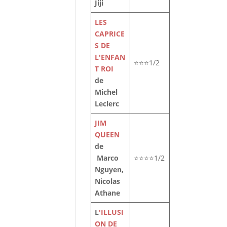
Jiji
LES
CAPRICE
S DE
L'ENFAN
⭐⭐⭐1/2
T ROI
de
Michel
Leclerc
JIM
es
QUEEN
de
Marco
⭐⭐⭐⭐1/2
Nguyen,
Nicolas
Athane
L
'ILLUSI
ON DE