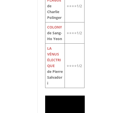
PLAGUE
de
⭐⭐⭐⭐1/2
Charlie
Polinger
COLONY
de Sang-
⭐⭐⭐⭐1/2
Ho Yeon
LA
VÉNUS
ÉLECTRI
QUE
⭐⭐⭐⭐1/2
de Pierre
Salvador
i