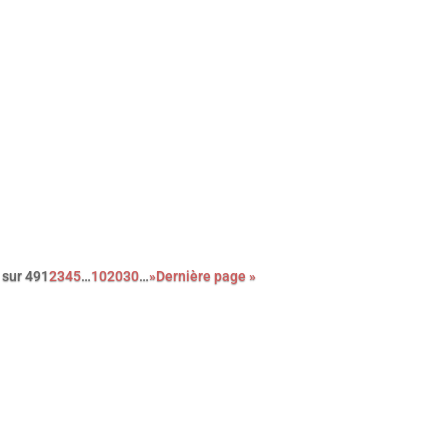
ouvrez le palmarès complet de l’édition 2026 des Paris Film
tics Awards qui se sont déroulés le dimanche 8 février à Paris.
 sur 49
1
2
3
4
5
…
10
20
30
…
»
Dernière page »