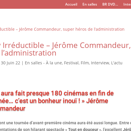
Accueil
En salles
BR DVD…
Inte
w Irréductible – Jérôme Commandeur,
l’administration
|
30 Juin 22
|
En salles - À la une
,
Festival
,
Film
,
Interview
,
L'actu
 aura fait presque 180 cinémas en fin de
née… c’est un bonheur inouï ! » Jérôme
mandeur
nt une tournée d’avant-première cinéma aura été aussi longue. Entre
entations de son hilarant spectacle «
Tout en douceur
», l’excellent
Jér