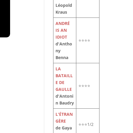
Léopold
Kraus
ANDRÉ
IS AN
IDIOT
⭐⭐⭐⭐
d'Antho
ny
Benna
LA
BATAILL
E DE
⭐⭐⭐⭐
GAULLE
d'Antoni
de
n Baudry
re
L'ÉTRAN
GÈRE
⭐⭐⭐1/2
de Gaya