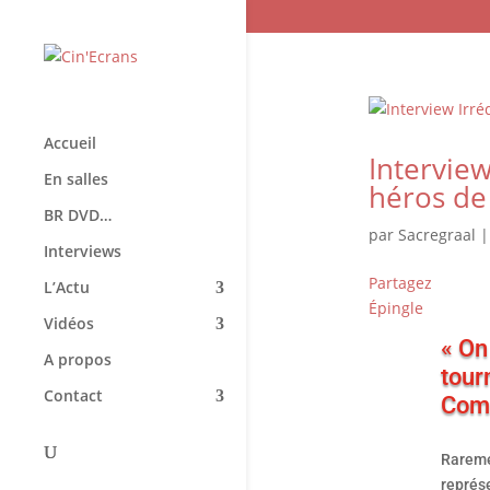
Accueil
Intervie
En salles
héros de 
BR DVD…
par
Sacregraal
Interviews
Partagez
L’Actu
Épingle
Vidéos
« On
A propos
tour
Contact
Com
Rareme
représ