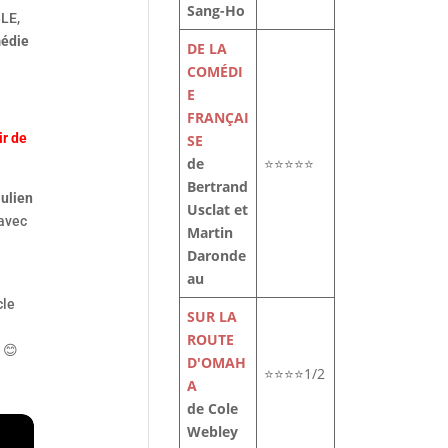
Sang-Ho
LE,
médie
DE LA
COMÉDI
E
FRANÇAI
ir de
SE
de
⭐⭐⭐⭐⭐
Bertrand
ulien
Usclat et
 avec
Martin
Daronde
au
cle
SUR LA
ROUTE
 😊
D'OMAH
⭐⭐⭐⭐1/2
A
de Cole
Webley